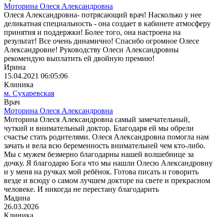
Моторина Олеся Александровна
Олеся Александровна- потрясающий врач! Насколько у нее
деликатная специальность - она создает в кабинете атмосферу
принятия и поддержки! Более того, она настроена на
результат! Все очень динамично! Спасибо огромное Олесе
Александровне! Руководству Олеси Александровны
рекомендую выплатить ей двойную премию! ️
Ирина
15.04.2021 06:05:06
Клиника
м. Сухаревская
Врач
Моторина Олеся Александровна
Моторина Олеся Александровна самый замечательный,
чуткий и внимательный доктор. Благодаря ей мы обрели
счастье стать родителями. Олеся Александровна помогла нам
зачать и вела всю беременность внимательней чем кто-либо.
Мы с мужем безмерно благодарны нашей волшебнице за
дочку. Я благодарю Бога что мы нашли Олесю Александровну
и у меня на ручках мой ребёнок. Готова писать и говорить
везде и всюду о самом лучшем докторе на свете и прекрасном
человеке. И никогда не перестану благодарить
Мадина
26.03.2026
Клиника