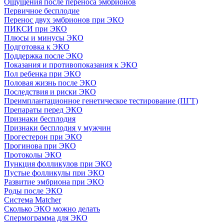
Ощущения после переноса эмбрионов
Первичное бесплодие
Перенос двух эмбрионов при ЭКО
ПИКСИ при ЭКО
Плюсы и минусы ЭКО
Подготовка к ЭКО
Поддержка после ЭКО
Показания и противопоказания к ЭКО
Пол ребенка при ЭКО
Половая жизнь после ЭКО
Последствия и риски ЭКО
Преимплантационное генетическое тестирование (ПГТ)
Препараты перед ЭКО
Признаки бесплодия
Признаки бесплодия у мужчин
Прогестерон при ЭКО
Прогинова при ЭКО
Протоколы ЭКО
Пункция фолликулов при ЭКО
Пустые фолликулы при ЭКО
Развитие эмбриона при ЭКО
Роды после ЭКО
Система Matcher
Сколько ЭКО можно делать
Спермограмма для ЭКО