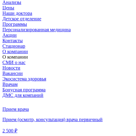
Анализы
Цены
Наши доктора
Детское отделение
Программы
Персонализированная медицина
Акции
Контакты
Стационар
О компании
О компании
СМИ о нас
Новости
Вакансии
Экосистема здоровья
Врачам
Бонусная программа
ДМС для компаний
Прием врача
Прием (осмотр, консультация) врача первичный
2 500 ₽