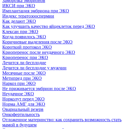
Заморозка эмбрионов
ИКСИ при ЭКО
Имплантация эмбриона при ЭКО
Индекс тератозооспермии
Как делают ЭКО
Как улучшить качество яйцеклеток перед ЭКО
Клексан при ЭКО
Когда появилось ЭКО
Коричневые выделения после ЭКО
Короткий протокол ЭКО
Криоперенос после неудачного ЭКО
Криоперенос при ЭКО
Лечится ли бесплодие
Лечится ли бесплодие у мужчин
Месячные после ЭКО
Метипред при ЭКО
Наркоз при ЭКО
Не приживается эмбрион после ЭКО
Неудачное ЭКО
Норколут перед ЭКО
Норма АМГ для ЭКО
Овариальный резерв
Онкофертильность
Отложенное материнство: как сохранить возможность стать
мамой в будущем