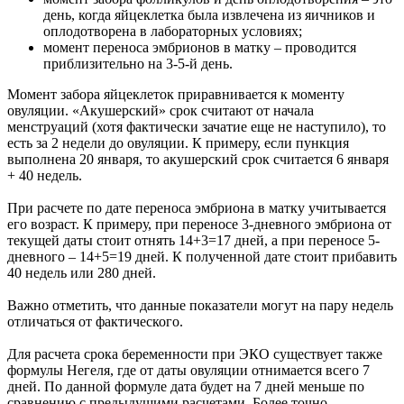
день, когда яйцеклетка была извлечена из яичников и
оплодотворена в лабораторных условиях;
момент переноса эмбрионов в матку – проводится
приблизительно на 3-5-й день.
Момент забора яйцеклеток приравнивается к моменту
овуляции. «Акушерский» срок считают от начала
менструаций (хотя фактически зачатие еще не наступило), то
есть за 2 недели до овуляции. К примеру, если пункция
выполнена 20 января, то акушерский срок считается 6 января
+ 40 недель.
При расчете по дате переноса эмбриона в матку учитывается
его возраст. К примеру, при переносе 3-дневного эмбриона от
текущей даты стоит отнять 14+3=17 дней, а при переносе 5-
дневного – 14+5=19 дней. К полученной дате стоит прибавить
40 недель или 280 дней.
Важно отметить, что данные показатели могут на пару недель
отличаться от фактического.
Для расчета срока беременности при ЭКО существует также
формулы Негеля, где от даты овуляции отнимается всего 7
дней. По данной формуле дата будет на 7 дней меньше по
сравнению с предыдущими расчетами. Более точно