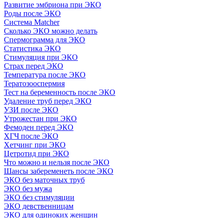
Развитие эмбриона при ЭКО
Роды после ЭКО
Система Matcher
Сколько ЭКО можно делать
Спермограмма для ЭКО
Статистика ЭКО
Стимуляция при ЭКО
Страх перед ЭКО
Температура после ЭКО
Тератозооспермия
Тест на беременность после ЭКО
Удаление труб перед ЭКО
УЗИ после ЭКО
Утрожестан при ЭКО
Фемоден перед ЭКО
ХГЧ после ЭКО
Хетчинг при ЭКО
Цетротид при ЭКО
Что можно и нельзя после ЭКО
Шансы забеременеть после ЭКО
ЭКО без маточных труб
ЭКО без мужа
ЭКО без стимуляции
ЭКО девственницам
ЭКО для одиноких женщин