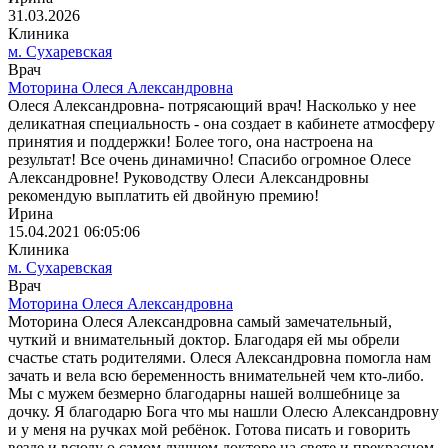
31.03.2026
Клиника
м. Сухаревская
Врач
Моторина Олеся Александровна
Олеся Александровна- потрясающий врач! Насколько у нее
деликатная специальность - она создает в кабинете атмосферу
принятия и поддержки! Более того, она настроена на
результат! Все очень динамично! Спасибо огромное Олесе
Александровне! Руководству Олеси Александровны
рекомендую выплатить ей двойную премию! ️
Ирина
15.04.2021 06:05:06
Клиника
м. Сухаревская
Врач
Моторина Олеся Александровна
Моторина Олеся Александровна самый замечательный,
чуткий и внимательный доктор. Благодаря ей мы обрели
счастье стать родителями. Олеся Александровна помогла нам
зачать и вела всю беременность внимательней чем кто-либо.
Мы с мужем безмерно благодарны нашей волшебнице за
дочку. Я благодарю Бога что мы нашли Олесю Александровну
и у меня на ручках мой ребёнок. Готова писать и говорить
везде и всюду о самом лучшем докторе на свете и прекрасном