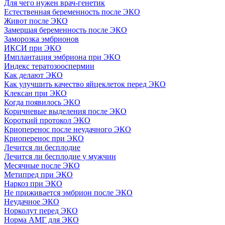
Для чего нужен врач-генетик
Естественная беременность после ЭКО
Живот после ЭКО
Замершая беременность после ЭКО
Заморозка эмбрионов
ИКСИ при ЭКО
Имплантация эмбриона при ЭКО
Индекс тератозооспермии
Как делают ЭКО
Как улучшить качество яйцеклеток перед ЭКО
Клексан при ЭКО
Когда появилось ЭКО
Коричневые выделения после ЭКО
Короткий протокол ЭКО
Криоперенос после неудачного ЭКО
Криоперенос при ЭКО
Лечится ли бесплодие
Лечится ли бесплодие у мужчин
Месячные после ЭКО
Метипред при ЭКО
Наркоз при ЭКО
Не приживается эмбрион после ЭКО
Неудачное ЭКО
Норколут перед ЭКО
Норма АМГ для ЭКО