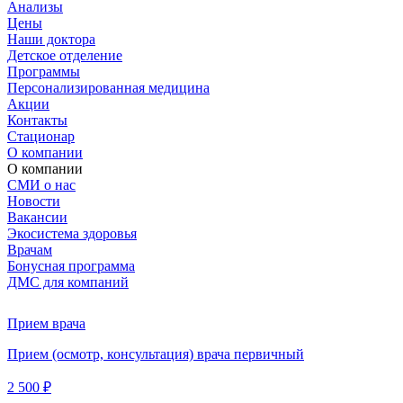
Анализы
Цены
Наши доктора
Детское отделение
Программы
Персонализированная медицина
Акции
Контакты
Стационар
О компании
О компании
СМИ о нас
Новости
Вакансии
Экосистема здоровья
Врачам
Бонусная программа
ДМС для компаний
Прием врача
Прием (осмотр, консультация) врача первичный
2 500 ₽