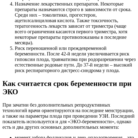
Назначение лекарственных препаратов. Некоторые
препараты назначаются строго в зависимости от срока.
Среди них – токолитики, прогестерон,
ацетилсалициловая кислота. Также токсичность,
тератогенность лекарств зависит от триместра (чаще
всего ограничения касаются первого триместра, хотя
некоторые препараты противопоказаны в последние
месяцы).
Риск переношенной или преждевременной
беременности. После 42-й недели увеличивается риск
гипоксии плода, травматизма при родоразрешении через
естественные родовые пути. До 37-й недели – высокий
риск респираторного дистресс-синдрома у плода.
Как считается срок беременности при
ЭКО
При зачатии без дополнительных репродуктивных
технологий врачи ориентируются на последние менструации,
а также на параметры плода при проведении УЗИ. Последний
показатель используется и для «ЭКО-беременности», однако
есть и два других основных дополнительных момента:
момент забора фолликулов и день оплодотворения – это