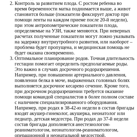
Контроль за развитием плода. С ростом ребенка во
время беременности матка поднимается выше, а живот
становится больше (показатели фиксирует доктор при
помощи ленты на каждом приеме после 20-й недели),
при этом антропометрические показатели плода,
определяемые на УЗИ, также меняются. При неверных
расчетах полученные показатели могут ложно указывать
на задержку внутриутробного развития, или наоборот –
проблема будет пропущена, и медицинская помощь не
будет оказана своевременно.
Оптимальное планирование родов. Точная длительность
гестации помогает определить предполагаемые роды.
Это важно в случаях досрочного родоразрешения.
Например, при повышении артериального давления,
появлении белка в моче, выраженных головных болях
выполняется досрочное кесарево сечение. Кроме того,
при досрочном родоразрешении требуется оказание
помощи командой специалистов в более полном составе
с наличием специализированного оборудования.
Например, при родах в 38-42-ю недели в состав бригады
входят акушер-гинеколог, акушерка, неонатолог или
педиатр, детская медсестра. При родах до 37-й недели
состав бригады дополняется анестезиологом-
реаниматологом, неонатологом-реаниматологом,
операционной и неонатальной медсестрой.