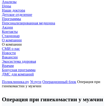
Анализы
Цены
Наши доктора
Детское отделение
Программы
Персонализированная медицина
Акции
Контакты
Стационар
О компании
О компании
СМИ о нас
Новости
Вакансии
Экосистема здоровья
Врачам
Бонусная программа
ДМС для компаний
Поликлиника.ру
Услуги
Операционный блок
Операция при
гинекомастии у мужчин
Операция при гинекомастии у мужчин