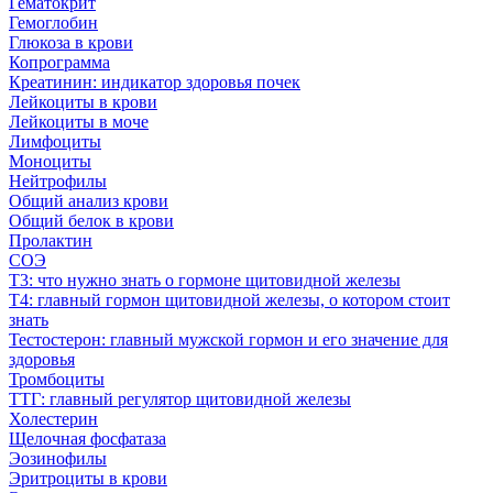
Гематокрит
Гемоглобин
Глюкоза в крови
Копрограмма
Креатинин: индикатор здоровья почек
Лейкоциты в крови
Лейкоциты в моче
Лимфоциты
Моноциты
Нейтрофилы
Общий анализ крови
Общий белок в крови
Пролактин
СОЭ
Т3: что нужно знать о гормоне щитовидной железы
Т4: главный гормон щитовидной железы, о котором стоит
знать
Тестостерон: главный мужской гормон и его значение для
здоровья
Тромбоциты
ТТГ: главный регулятор щитовидной железы
Холестерин
Щелочная фосфатаза
Эозинофилы
Эритроциты в крови