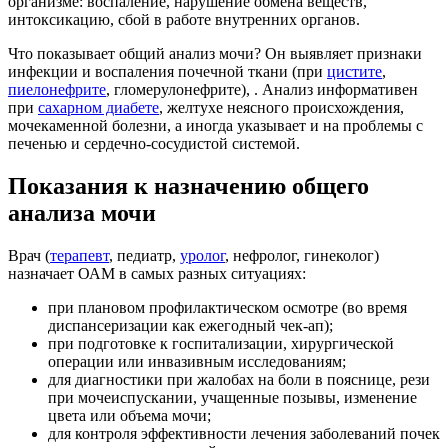
организме: воспаление, нарушение обмена веществ,
интоксикацию, сбой в работе внутренних органов.
Что показывает общий анализ мочи? Он выявляет признаки
инфекции и воспаления почечной ткани (при
цистите
,
пиелонефрите
, гломерулонефрите), . Анализ информативен
при
сахарном диабете
, желтухе неясного происхождения,
мочекаменной болезни, а иногда указывает и на проблемы с
печенью и сердечно-сосудистой системой.
Показания к назначению общего
анализа мочи
Врач (
терапевт
, педиатр,
уролог
, нефролог, гинеколог)
назначает ОАМ в самых разных ситуациях:
при плановом профилактическом осмотре (во время
диспансеризации как ежегодный чек-ап);
при подготовке к госпитализации, хирургической
операции или инвазивным исследованиям;
для диагностики при жалобах на боли в пояснице, рези
при мочеиспускании, учащенные позывы, изменение
цвета или объема мочи;
для контроля эффективности лечения заболеваний почек