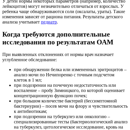
У детей нормы некоторых параметров (например, количество
лейкоцитов) могут незначительно отличаться от взрослых. У
ребенка чаще обнаруживаются соли (оксалаты, ураты). Такие
изменения зависят от рациона питания. Результаты детского
анализа учитывает
педиатр
.
Когда требуются дополнительные
исследования по результатам ОАМ
При выявленных отклонениях от нормы врач назначает
углубленное обследование:
при обнаружении белка или измененных эритроцитов –
анализ мочи по Нечипоренко с точным подсчетом
клеток в 1 мл;
при подозрении на почечную недостаточность или
воспаление – пробу Зимницкого, по которой оценивает
концентрационную функцию почек;
при большом количестве бактерий (бессимптомной
бактериурии) – посев мочи на флору и чувствительность
к антибиотикам;
при подозрении на туберкулез или онкологию –
специализированные тесты (бактериологический анализ
на туберкулез, цитологическое исследование, кровь на