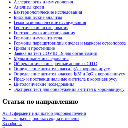
Аллергология и иммунология
Анализы крови
Бактериологические исследования
Биохимические анализы
Гемостазиологические исследования
Генетические исследования
Гистологические исследования
Гормоны и аутоантитела
Гормоны паращитовидных желез и маркеры остеопороза
Грибы и простейшие
Заявка на тест COVID-19 для организаций
Мультипрайм исследования
Общеклинические срочные анализы CITO
Определение антител класса IgА к коронавирусу
Определение антител классов IgM и IgG к коронавирусу
Пред- и поствакцинальные антитела к коронавирусу
Цитологические исследования
Экспресс-тест для обнаружения антител к коронавирусу
Статьи по направлению
АЛТ: фермент-индикатор здоровья печени
АСТ: маркер здоровья сердца и печени
Базофилы