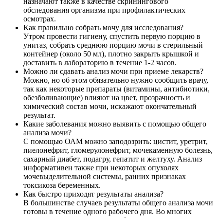
назначают также в качестве скринингового
обследования организма при профилактических
осмотрах.
Как правильно собрать мочу для исследования?
Утром провести гигиену, спустить первую порцию в
унитаз, собрать среднюю порцию мочи в стерильный
контейнер (около 50 мл), плотно закрыть крышкой и
доставить в лабораторию в течение 1-2 часов.
Можно ли сдавать анализ мочи при приеме лекарств?
Можно, но об этом обязательно нужно сообщить врачу,
так как некоторые препараты (витамины, антибиотики,
обезболивающие) влияют на цвет, прозрачность и
химический состав мочи, искажают окончательный
результат.
Какие заболевания можно выявить с помощью общего
анализа мочи?
С помощью ОАМ можно заподозрить: цистит, уретрит,
пиелонефрит, гломерулонефрит, мочекаменную болезнь,
сахарный диабет, подагру, гепатит и желтуху. Анализ
информативен также при некоторых опухолях
мочевыделительной системы, ранних признаках
токсикоза беременных.
Как быстро приходят результаты анализа?
В большинстве случаев результаты общего анализа мочи
готовы в течение одного рабочего дня. Во многих