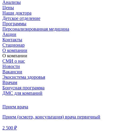
Анализы
Цены
Наши доктора
Детское отделение
Программы
Персонализированная медицина
Акции
Контакты
Стационар
О компании
О компании
СМИ о нас
Новости
Вакансии
Экосистема здоровья
Врачам
Бонусная программа
ДМС для компаний
Прием врача
Прием (осмотр, консультация) врача первичный
2 500 ₽