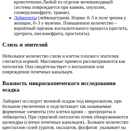
кровотечение.Любой из отделов мочевыводящей
системы повреждается при камнях, опухолях,
гломерулонефрите, травме).
Лейкоциты
(лейкоцитурия). Норма: 0–5 в поле зрения у
женщин, 0–3 у мужчин. Повышенное количество –
вероятный признак воспалительного процесса (цистита,
уретрита, пиелонефрита, простатита).
Слизь и эпителий
Небольшое количество слизи и клеток плоского эпителия
считается нормой. Массивные примеси рассматриваются как
патология. Она свидетельствует о воспалении или
повреждении почечных канальцев.
Важность микроскопического исследования
осадка
Лаборант исследует мочевой осадок под микроскопом, при
большом увеличении и подсчитывает так называемые
форменные элементы (это клетки крови – эритроциты и
лейкоциты). При серьезной патологии почек обнаруживаются
цилиндры (слепки почечных канальцев).. Большое количество
кристаллов солей (уратов, оксалатов, фосфатов указывает на