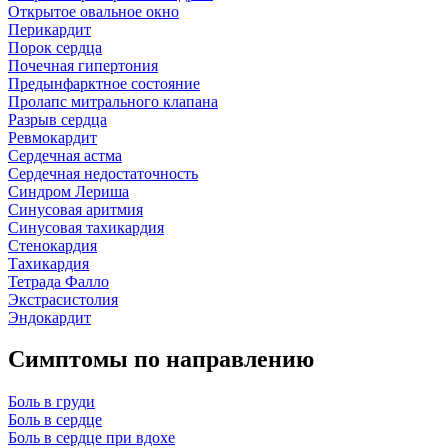
Открытое овальное окно
Перикардит
Порок сердца
Почечная гипертония
Предынфарктное состояние
Пролапс митрального клапана
Разрыв сердца
Ревмокардит
Сердечная астма
Сердечная недостаточность
Синдром Лериша
Синусовая аритмия
Синусовая тахикардия
Стенокардия
Тахикардия
Тетрада Фалло
Экстрасистолия
Эндокардит
Симптомы по направлению
Боль в груди
Боль в сердце
Боль в сердце при вдохе