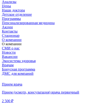
Анализы
Цены
Наши доктора
Детское отделение
Программы
Персонализированная медицина
Акции
Контакты
Стационар
О компании
О компании
СМИ о нас
Новости
Вакансии
Экосистема здоровья
Врачам
Бонусная программа
ДМС для компаний
Прием врача
Прием (осмотр, консультация) врача первичный
2 500 ₽