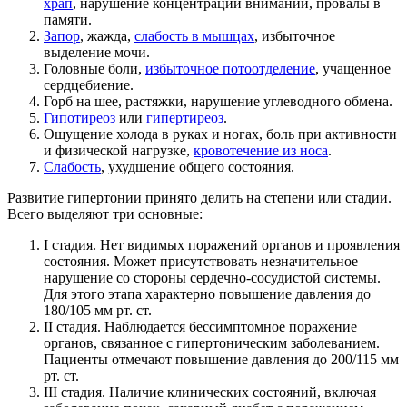
храп
, нарушение концентрации внимании, провалы в
памяти.
Запор
, жажда,
слабость в мышцах
, избыточное
выделение мочи.
Головные боли,
избыточное потоотделение
, учащенное
сердцебиение.
Горб на шее, растяжки, нарушение углеводного обмена.
Гипотиреоз
или
гипертиреоз
.
Ощущение холода в руках и ногах, боль при активности
и физической нагрузке,
кровотечение из носа
.
Слабость
, ухудшение общего состояния.
Развитие гипертонии принято делить на степени или стадии.
Всего выделяют три основные:
I стадия. Нет видимых поражений органов и проявления
состояния. Может присутствовать незначительное
нарушение со стороны сердечно-сосудистой системы.
Для этого этапа характерно повышение давления до
180/105 мм рт. ст.
II стадия. Наблюдается бессимптомное поражение
органов, связанное с гипертоническим заболеванием.
Пациенты отмечают повышение давления до 200/115 мм
рт. ст.
III стадия. Наличие клинических состояний, включая