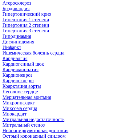
Атеросклероз
Брадикардия
Гипертонический криз
Гипертония 1 степени
Гипертония 2 степени
Гипертония 3 степени
Гиподинамия
Дислипидемия
Инфаркт
Ишемическая болезнь сердца
Кардиалгия
Кардиогенный шок
Кардиомиопатия
Кардионевроз
Кардиосклероз
Коарктация аорты
Легочное сердце
Мерцательная аритмия
Микроинфаркт
Миксома сердца
Миокардит
Митральная недостаточность
Митральный стеноз
Нейроциркуляторная дистония
Острый коронарный синдром