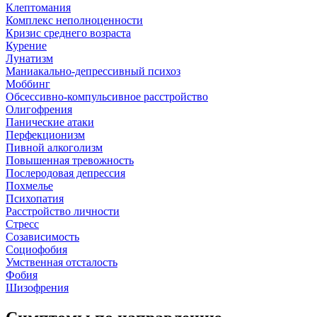
Клептомания
Комплекс неполноценности
Кризис среднего возраста
Курение
Лунатизм
Маниакально-депрессивный психоз
Моббинг
Обсессивно-компульсивное расстройство
Олигофрения
Панические атаки
Перфекционизм
Пивной алкоголизм
Повышенная тревожность
Послеродовая депрессия
Похмелье
Психопатия
Расстройство личности
Стресс
Созависимость
Социофобия
Умственная отсталость
Фобия
Шизофрения