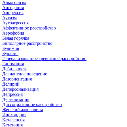
Алкоголизм
Ангедония
Анорексия
Аутизм
Аутоагрессия
Аффективное расстройство
Аэрофобия
Белая горячка
Биполярное расстройство
Булимия
Буллинг
Генерализованное тревожное расстройство
Гипомания
Дебильность
Девиантное поведение
Дезориентация
Делирий
Деперсонализация
Депрессия
Дереализация
Диссоциативное расстройство
Женский алкоголизм
Ипохондрия
Каталепсия
Кататония