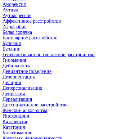
Анорексия
Аутизм
Аутоагрессия
Аффективное расстройство
Аэрофобия
Белая горячка
Биполярное расстройство
Булимия
Буллинг
Генерализованное тревожное расстройство
Гипомания
Дебильность
Девиантное поведение
Дезориентация
Делирий
Деперсонализация
Депрессия
Дереализация
Диссоциативное расстройство
Женский алкоголизм
Ипохондрия
Каталепсия
Кататония
Клептомания
Комплекс неполноценности