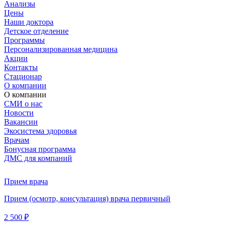
Анализы
Цены
Наши доктора
Детское отделение
Программы
Персонализированная медицина
Акции
Контакты
Стационар
О компании
О компании
СМИ о нас
Новости
Вакансии
Экосистема здоровья
Врачам
Бонусная программа
ДМС для компаний
Прием врача
Прием (осмотр, консультация) врача первичный
2 500 ₽