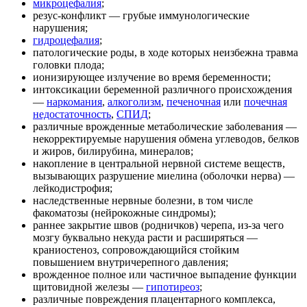
микроцефалия
;
резус-конфликт — грубые иммунологические
нарушения;
гидроцефалия
;
патологические роды, в ходе которых неизбежна травма
головки плода;
ионизирующее излучение во время беременности;
интоксикации беременной различного происхождения
—
наркомания
,
алкоголизм
,
печеночная
или
почечная
недостаточность
,
СПИД
;
различные врожденные метаболические заболевания —
некорректируемые нарушения обмена углеводов, белков
и жиров, билирубина, минералов;
накопление в центральной нервной системе веществ,
вызывающих разрушение миелина (оболочки нерва) —
лейкодистрофия;
наследственные нервные болезни, в том числе
факоматозы (нейрокожные синдромы);
раннее закрытие швов (родничков) черепа, из-за чего
мозгу буквально некуда расти и расширяться —
краниостеноз, сопровождающийся стойким
повышением внутричерепного давления;
врожденное полное или частичное выпадение функции
щитовидной железы —
гипотиреоз
;
различные повреждения плацентарного комплекса,