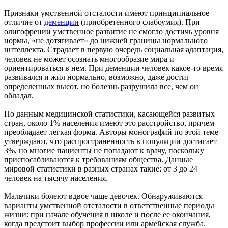
Признаки умственной отсталости имеют принципиальное
отличие от
деменции
(приобретенного слабоумия). При
олигофрении умственное развитие не смогло достичь уровня
нормы, «не дотягивает» до нижней границы нормального
интеллекта. Страдает в первую очередь социальная адаптация,
человек не может осознать многообразие мира и
ориентироваться в нем. При деменции человек какое-то время
развивался и жил нормально, возможно, даже достиг
определенных высот, но болезнь разрушила все, чем он
обладал.
По данным медицинской статистики, касающейся развитых
стран, около 1% населения имеют это расстройство, причем
преобладает легкая форма. Авторы монографий по этой теме
утверждают, что распространенность в популяции достигает
3%, но многие пациенты не попадают к врачу, поскольку
приспосабливаются к требованиям общества. Данные
мировой статистики в разных странах такие: от 3 до 24
человек на тысячу населения.
Мальчики болеют вдвое чаще девочек. Обнаруживаются
варианты умственной отсталости в ответственные периоды
жизни: при начале обучения в школе и после ее окончания,
когда предстоит выбор профессии или армейская служба.