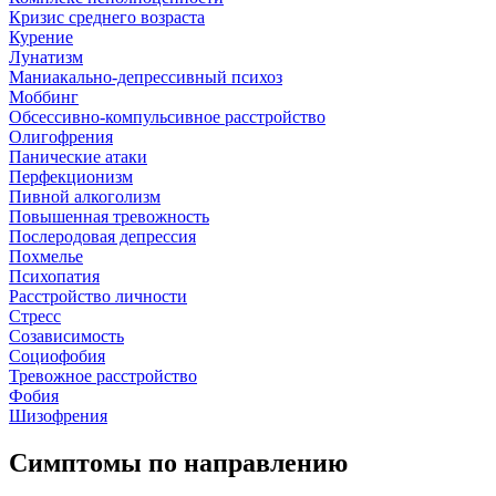
Кризис среднего возраста
Курение
Лунатизм
Маниакально-депрессивный психоз
Моббинг
Обсессивно-компульсивное расстройство
Олигофрения
Панические атаки
Перфекционизм
Пивной алкоголизм
Повышенная тревожность
Послеродовая депрессия
Похмелье
Психопатия
Расстройство личности
Стресс
Созависимость
Социофобия
Тревожное расстройство
Фобия
Шизофрения
Симптомы по направлению