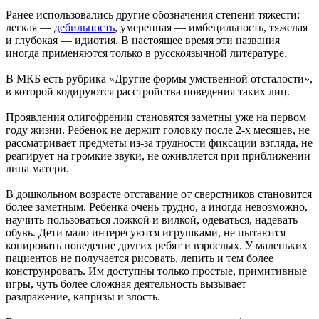
Ранее использовались другие обозначения степени тяжести:
легкая —
дебильность
, умеренная — имбецильность, тяжелая
и глубокая — идиотия. В настоящее время эти названия
иногда применяются только в русскоязычной литературе.
В МКБ есть рубрика «Другие формы умственной отсталости»,
в которой кодируются расстройства поведения таких лиц.
Проявления олигофрении становятся заметны уже на первом
году жизни. Ребенок не держит головку после 2-х месяцев, не
рассматривает предметы из-за трудности фиксации взгляда, не
реагирует на громкие звуки, не оживляется при приближении
лица матери.
В дошкольном возрасте отставание от сверстников становится
более заметным. Ребенка очень трудно, а иногда невозможно,
научить пользоваться ложкой и вилкой, одеваться, надевать
обувь. Дети мало интересуются игрушками, не пытаются
копировать поведение других ребят и взрослых. У маленьких
пациентов не получается рисовать, лепить и тем более
конструировать. Им доступны только простые, примитивные
игры, чуть более сложная деятельность вызывает
раздражение, капризы и злость.