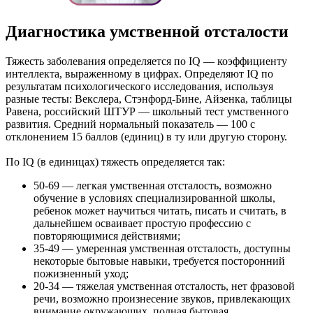
Диагностика умственной отсталости
Тяжесть заболевания определяется по IQ — коэффициенту
интеллекта, выраженному в цифрах. Определяют IQ по
результатам психологического исследования, используя
разные тесты: Векслера, Стэнфорд-Бине, Айзенка, таблицы
Равена, российский ШТУР — школьный тест умственного
развития. Средний нормальный показатель — 100 с
отклонением 15 баллов (единиц) в ту или другую сторону.
По IQ (в единицах) тяжесть определяется так:
50-69 — легкая умственная отсталость, возможно
обучение в условиях специализированной школы,
ребенок может научиться читать, писать и считать, в
дальнейшем осваивает простую профессию с
повторяющимися действиями;
35-49 — умеренная умственная отсталость, доступны
некоторые бытовые навыки, требуется посторонний
пожизненный уход;
20-34 — тяжелая умственная отсталость, нет фразовой
речи, возможно произнесение звуков, привлекающих
внимание окружающих, полная бытовая