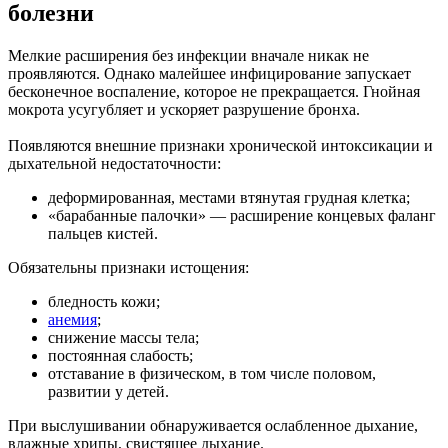
болезни
Мелкие расширения без инфекции вначале никак не
проявляются. Однако малейшее инфицирование запускает
бесконечное воспаление, которое не прекращается. Гнойная
мокрота усугубляет и ускоряет разрушение бронха.
Появляются внешние признаки хронической интоксикации и
дыхательной недостаточности:
деформированная, местами втянутая грудная клетка;
«барабанные палочки» — расширение концевых фаланг
пальцев кистей.
Обязательны признаки истощения:
бледность кожи;
анемия
;
снижение массы тела;
постоянная слабость;
отставание в физическом, в том числе половом,
развитии у детей.
При выслушивании обнаруживается ослабленное дыхание,
влажные хрипы, свистящее дыхание.