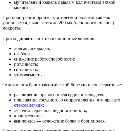
мучительный кашель с малым количеством вязкой
мокроты.
При обострении бронхоэктатической болезни кашель
усиливается, выделяется до 200 мл (неполного стакана)
мокроты.
Присоединяются интоксикационные явления:
долгая лихорадка;
слабость;
снижение работоспособности;
потливость;
сонливость;
утомляемость.
Осложнения бронхоэктатической болезни очень серьезные:
расширение правого предсердия и желудочка;
повышение сосудистого сопротивления, что чревато
отеком легких
;
легочно-сердечная недостаточность;
кровотечение;
амилоидоз — отложение белка в бронхиолах.
Защитные процессы угасают, угнетается самоочищение,