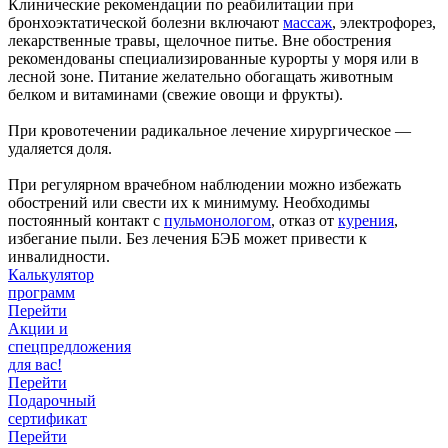
Клинические рекомендации по реабилитации при
бронхоэктатической болезни включают
массаж
, электрофорез,
лекарственные травы, щелочное питье. Вне обострения
рекомендованы специализированные курорты у моря или в
лесной зоне. Питание желательно обогащать животным
белком и витаминами (свежие овощи и фрукты).
При кровотечении радикальное лечение хирургическое —
удаляется доля.
При регулярном врачебном наблюдении можно избежать
обострений или свести их к минимуму. Необходимы
постоянный контакт с
пульмонологом
, отказ от
курения
,
избегание пыли. Без лечения БЭБ может привести к
инвалидности.
Калькулятор
программ
Перейти
Акции и
спецпредложения
для вас!
Перейти
Подарочный
сертификат
Перейти