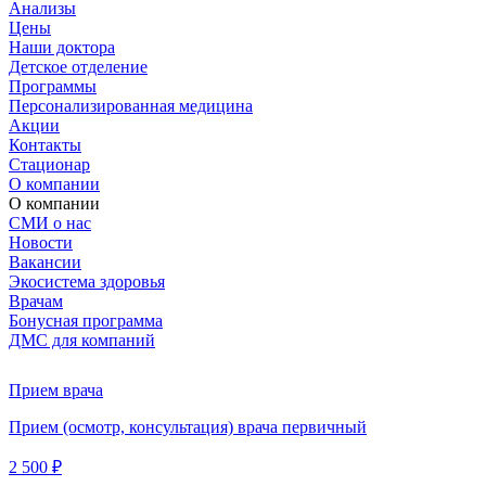
Анализы
Цены
Наши доктора
Детское отделение
Программы
Персонализированная медицина
Акции
Контакты
Стационар
О компании
О компании
СМИ о нас
Новости
Вакансии
Экосистема здоровья
Врачам
Бонусная программа
ДМС для компаний
Прием врача
Прием (осмотр, консультация) врача первичный
2 500 ₽