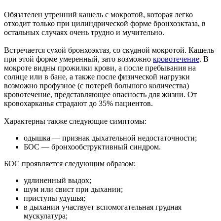
Обязателен утренний кашель с мокротой, которая легко
отходит только при цилиндрической форме бронхоэктаза, в
остальных случаях очень трудно и мучительно.
Встречается сухой бронхоэктаз, со скудной мокротой. Кашель
при этой форме умеренный, зато возможно
кровотечение
. В
мокроте видны прожилки крови, а после пребывания на
солнце или в бане, а также после физической нагрузки
возможно профузное (с потерей большого количества)
кровотечение, представляющее опасность для жизни. От
кровохарканья страдают до 35% пациентов.
Характерны также следующие симптомы:
одышка — признак дыхательной недостаточности;
БОС — бронхообструктивный синдром.
БОС проявляется следующим образом:
удлиненный выдох;
шум или свист при дыхании;
приступы удушья;
в дыхании участвует вспомогательная грудная
мускулатура;