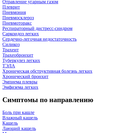
Отравление угарным газом
Плеврит
Пневмония
Пневмосклероз
Пневмоторакс
Респираторный дистресс-синдром
Саркоидоз легких
Сердечно-легочная недостаточность
Силикоз
Трахеит
Трахеобронхит
Туберкулез легких
ТЭЛА
Хроническая обструктивная болезнь легких
Хронический бронхит
Эмпиема плевры
Эмфизема легких
Симптомы по направлению
Боль при кашле
Влажный кашель
Кашель
Лающий кашель