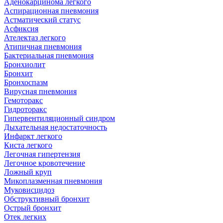
Аденокарцинома легкого
Аспирационная пневмония
Астматический статус
Асфиксия
Ателектаз легкого
Атипичная пневмония
Бактериальная пневмония
Бронхиолит
Бронхит
Бронхоспазм
Вирусная пневмония
Гемоторакс
Гидроторакс
Гипервентиляционный синдром
Дыхательная недостаточность
Инфаркт легкого
Киста легкого
Легочная гипертензия
Легочное кровотечение
Ложный круп
Микоплазменная пневмония
Муковисцидоз
Обструктивный бронхит
Острый бронхит
Отек легких