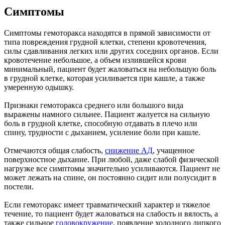
Симптомы
Симптомы гемоторакса находятся в прямой зависимости от
типа повреждения грудной клетки, степени кровотечения,
силы сдавливания легких или других соседних органов. Если
кровотечение небольшое, а объем излившейся крови
минимальный, пациент будет жаловаться на небольшую боль
в грудной клетке, которая усиливается при кашле, а также
умеренную одышку.
Признаки гемоторакса среднего или большого вида
выражены намного сильнее. Пациент жалуется на сильную
боль в грудной клетке, способную отдавать в плечо или
спину, трудности с дыханием, усиление боли при кашле.
Отмечаются общая слабость,
снижение АД
, учащенное
поверхностное дыхание. При любой, даже слабой физической
нагрузке все симптомы значительно усиливаются. Пациент не
может лежать на спине, он постоянно сидит или полусидит в
постели.
Если гемоторакс имеет травматический характер и тяжелое
течение, то пациент будет жаловаться на слабость и вялость, а
также сильное
головокружение
, появление холодного липкого