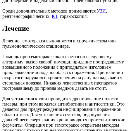
достоверный и надежный способ – плевральная пункция.
Среди дополнительных методов применяются
УЗИ
,
рентгенография легких,
КТ
, торакоскопия.
Лечение
Лечение гемоторакса выполняется в хирургическом или
пульмонологическом стационаре.
Помощь при гемотораксе оказывается по следующему
алгоритму: вызов скорой помощи, придание пострадавшему
возвышенного положения с приподнятым изголовьем,
прикладывание холода на область поражения. При наличии
открытого наружного кровотечения на рану накладывается
стерильная повязка. Никаких лекарственных препаратов
пострадавшему до приезда медиков давать не стоит.
Для устранения крови проводится дренирование полости
плевры, при этом вводятся антибиотики и антисептики. Это
делается для предупреждения инфицирования пораженной
области тела. Для устранения сгустков, недопущения
дальнейшего свертывания крови вводятся протеолитические
ферменты. Операция при гемотораксе открытым методом
проводится только при невозможности устранить внутреннее