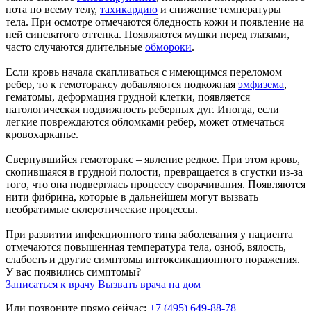
пота по всему телу,
тахикардию
и снижение температуры
тела. При осмотре отмечаются бледность кожи и появление на
ней синеватого оттенка. Появляются мушки перед глазами,
часто случаются длительные
обмороки
.
Если кровь начала скапливаться с имеющимся переломом
ребер, то к гемотораксу добавляются подкожная
эмфизема
,
гематомы, деформация грудной клетки, появляется
патологическая подвижность реберных дуг. Иногда, если
легкие повреждаются обломками ребер, может отмечаться
кровохарканье.
Свернувшийся гемоторакс – явление редкое. При этом кровь,
скопившаяся в грудной полости, превращается в сгустки из-за
того, что она подверглась процессу сворачивания. Появляются
нити фибрина, которые в дальнейшем могут вызвать
необратимые склеротические процессы.
При развитии инфекционного типа заболевания у пациента
отмечаются повышенная температура тела, озноб, вялость,
слабость и другие симптомы интоксикационного поражения.
У вас появились симптомы?
Записаться к врачу
Вызвать врача на дом
Или позвоните прямо сейчас:
+7 (495) 649-88-78