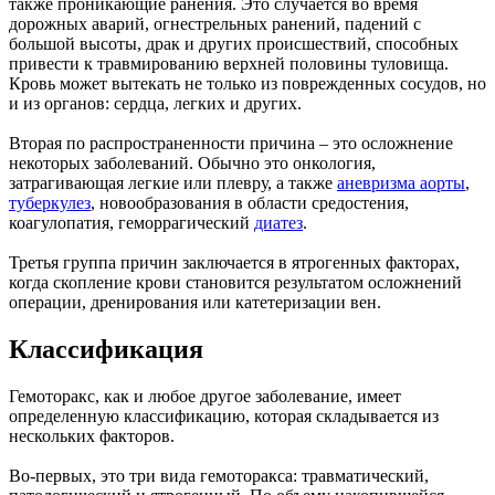
также проникающие ранения. Это случается во время
дорожных аварий, огнестрельных ранений, падений с
большой высоты, драк и других происшествий, способных
привести к травмированию верхней половины туловища.
Кровь может вытекать не только из поврежденных сосудов, но
и из органов: сердца, легких и других.
Вторая по распространенности причина – это осложнение
некоторых заболеваний. Обычно это онкология,
затрагивающая легкие или плевру, а также
аневризма аорты
,
туберкулез
, новообразования в области средостения,
коагулопатия, геморрагический
диатез
.
Третья группа причин заключается в ятрогенных факторах,
когда скопление крови становится результатом осложнений
операции, дренирования или катетеризации вен.
Классификация
Гемоторакс, как и любое другое заболевание, имеет
определенную классификацию, которая складывается из
нескольких факторов.
Во-первых, это три вида гемоторакса: травматический,