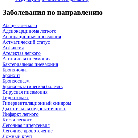
Заболевания по направлению
Абсцесс легкого
Аденокарцинома легкого
Аспирационная пневмония
Астматический статус
Асфиксия
Ателектаз легкого
Атипичная пневмония
Бактериальная пневмония
Бронхиолит
Бронхит
Бронхоспазм
Бронхоэктатическая болезнь
Вирусная пневмония
Гидроторакс
Гипервентиляционный синдром
Дыхательная недостаточность
Инфаркт легкого
Киста легкого
Легочная гипертензия
Легочное кровотечение
Ложный круп