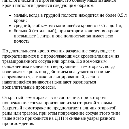
патологический и ятрогенный. По объему накопившейся
крови патология делится следующим образом:
малый, когда в грудной полости находится не более 0,5 л
крови;
средний, с объемом скопившейся крови от 0,5 л до 1 л;
большой (тотальный), при котором количество крови
превышает 1 литр, и она полностью занимает всю
полость.
По длительности кровотечения разделение следующее: с
прекратившимся и с продолжающимся кровоизлиянием из
травмированного сосуда или органа. По возможным
осложнениям выделяют свернувшийся гемоторакс, когда
излившаяся кровь под действием коагулянтов начинает
сворачиваться, а также инфицированный, если в
накопившейся жидкости начинают развиваться
воспалительные процессы.
Открытый гемоторакс – это состояние, при котором
повреждение сосуда произошло из-за открытой травмы.
Закрытый гемоторакс не предполагает наличия открытой
раны или травмы, при этом повреждение сосуда этого типа
чаще всего приходится на ДТП и сильные удары разного
происхождения.