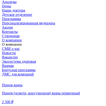
Анализы
Цены
Наши доктора
Детское отделение
Программы
Персонализированная медицина
Акции
Контакты
Стационар
О компании
О компании
СМИ о нас
Новости
Вакансии
Экосистема здоровья
Врачам
Бонусная программа
ДМС для компаний
Прием врача
Прием (осмотр, консультация) врача первичный
2 500 ₽