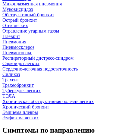
Микоплазменная пневмония
Муковисцидоз
Обструктивный бронхит
Острый бронхит
Отек легких
Отравление угарным газом
Плеврит
Пневмония
Пневмосклероз
Пневмоторакс
Респираторный дистресс-синдром
Саркоидоз легких
Сердечно-легочная недостаточность
Силикоз
Трахеит
Трахеобронхит
Туберкулез легких
ТЭЛА
Хроническая обструктивная болезнь легких
Хронический бронхит
Эмпиема плевры
Эмфизема легких
Симптомы по направлению