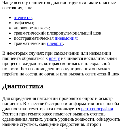
Чаще всего у пациентов диагностируются такие опасные
состояния, как:
ателектаз
;
эмфизема;
«шоковое легкое»;
травматический плевропульмональный шок;
посттравматическая
пневмония
;
травматический
плеврит
.
В некоторых случаях при самолечении или нежелании
пациента обращаться к
врачу
начинается воспалительный
процесс в жидкости, которая скопилась в плевральной
полости. Без его немедленного купирования он может
перейти на соседние органы или вызвать септический шок.
Диагностика
Для определения патологии проводятся опрос и осмотр
пациента. В качестве быстрого и информативного способа
диагностики гемоторакса используется
рентгенография
.
Рентген при гемотораксе помогает выявить степень
сдавливания легких, узнать уровень жидкости, обнаружить
наличие сгустков, смещение средостения. Второй