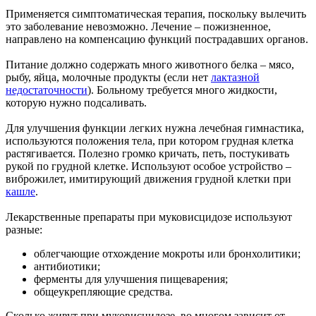
Применяется симптоматическая терапия, поскольку вылечить
это заболевание невозможно. Лечение – пожизненное,
направлено на компенсацию функций пострадавших органов.
Питание должно содержать много животного белка – мясо,
рыбу, яйца, молочные продукты (если нет
лактазной
недостаточности
). Больному требуется много жидкости,
которую нужно подсаливать.
Для улучшения функции легких нужна лечебная гимнастика,
используются положения тела, при котором грудная клетка
растягивается. Полезно громко кричать, петь, постукивать
рукой по грудной клетке. Используют особое устройство –
виброжилет, имитирующий движения грудной клетки при
кашле
.
Лекарственные препараты при муковисцидозе используют
разные:
облегчающие отхождение мокроты или бронхолитики;
антибиотики;
ферменты для улучшения пищеварения;
общеукрепляющие средства.
Сколько живут при муковисцидозе, во многом зависит от