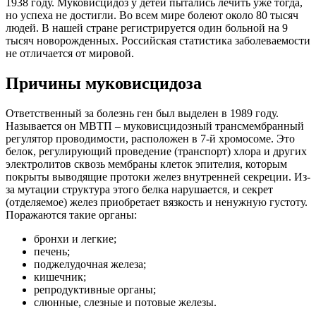
1938 году. Муковисцидоз у детей пытались лечить уже тогда,
но успеха не достигли. Во всем мире болеют около 80 тысяч
людей. В нашей стране регистрируется один больной на 9
тысяч новорожденных. Российская статистика заболеваемости
не отличается от мировой.
Причины муковисцидоза
Ответственный за болезнь ген был выделен в 1989 году.
Называется он МВТП – муковисцидозный трансмембранный
регулятор проводимости, расположен в 7-й хромосоме. Это
белок, регулирующий проведение (транспорт) хлора и других
электролитов сквозь мембраны клеток эпителия, которым
покрыты выводящие протоки желез внутренней секреции. Из-
за мутации структура этого белка нарушается, и секрет
(отделяемое) желез приобретает вязкость и ненужную густоту.
Поражаются такие органы:
бронхи и легкие;
печень;
поджелудочная железа;
кишечник;
репродуктивные органы;
слюнные, слезные и потовые железы.