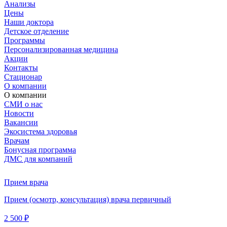
Анализы
Цены
Наши доктора
Детское отделение
Программы
Персонализированная медицина
Акции
Контакты
Стационар
О компании
О компании
СМИ о нас
Новости
Вакансии
Экосистема здоровья
Врачам
Бонусная программа
ДМС для компаний
Прием врача
Прием (осмотр, консультация) врача первичный
2 500 ₽