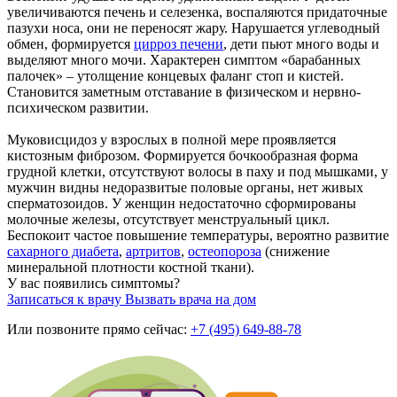
увеличиваются печень и селезенка, воспаляются придаточные
пазухи носа, они не переносят жару. Нарушается углеводный
обмен, формируется
цирроз печени
, дети пьют много воды и
выделяют много мочи. Характерен симптом «барабанных
палочек» – утолщение концевых фаланг стоп и кистей.
Становится заметным отставание в физическом и нервно-
психическом развитии.
Муковисцидоз у взрослых в полной мере проявляется
кистозным фиброзом. Формируется бочкообразная форма
грудной клетки, отсутствуют волосы в паху и под мышками, у
мужчин видны недоразвитые половые органы, нет живых
сперматозоидов. У женщин недостаточно сформированы
молочные железы, отсутствует менструальный цикл.
Беспокоит частое повышение температуры, вероятно развитие
сахарного диабета
,
артритов
,
остеопороза
(снижение
минеральной плотности костной ткани).
У вас появились симптомы?
Записаться к врачу
Вызвать врача на дом
Или позвоните прямо сейчас:
+7 (495) 649-88-78