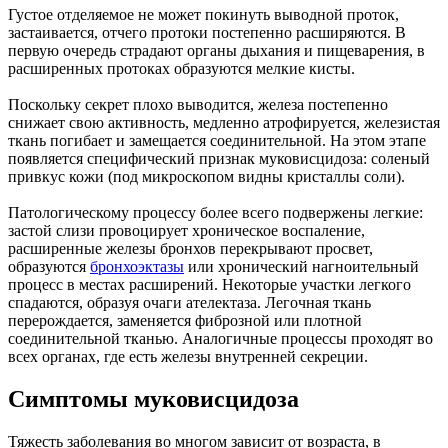
Густое отделяемое не может покинуть выводной проток,
застаивается, отчего протоки постепенно расширяются. В
первую очередь страдают органы дыхания и пищеварения, в
расширенных протоках образуются мелкие кисты.
Поскольку секрет плохо выводится, железа постепенно
снижает свою активность, медленно атрофируется, железистая
ткань погибает и замещается соединительной. На этом этапе
появляется специфический признак муковисцидоза: соленый
привкус кожи (под микроскопом видны кристаллы соли).
Патологическому процессу более всего подвержены легкие:
застой слизи провоцирует хроническое воспаление,
расширенные железы бронхов перекрывают просвет,
образуются
бронхоэктазы
или хронический нагноительный
процесс в местах расширений. Некоторые участки легкого
спадаются, образуя очаги ателектаза. Легочная ткань
перерождается, заменяется фиброзной или плотной
соединительной тканью. Аналогичные процессы проходят во
всех органах, где есть железы внутренней секреции.
Симптомы муковисцидоза
Тяжесть заболевания во многом зависит от возраста, в