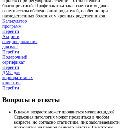
Прогноз при регулярном лечении – относительно
благоприятный. Профилактика заключается в медико-
генетическом обследовании родителей, особенно при
наследственных болезнях у кровных родственников.
Калькулятор
программ
Перейти
Акции и
спецпредложения
для вас!
Перейти
Подарочный
сертификат
Перейти
ДМС для
корпоративных
клиентов
Перейти
Вопросы и ответы
В каком возрасте может проявиться муковисцидоз?
Серьезная патология может проявиться в любом
возрасте, но согласно статистике, пик заболеваемости
приходится на период раннего детства. Симптомы