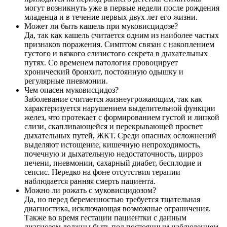
могут возникнуть уже в первые недели после рождения
младенца и в течение первых двух лет его жизни.
Может ли быть кашель при муковисцидозе?
Да, так как кашель считается одним из наиболее частых
признаков поражения. Симптом связан с накоплением
густого и вязкого слизистого секрета в дыхательных
путях. Со временем патология провоцирует
хронический бронхит, постоянную одышку и
регулярные пневмонии.
Чем опасен муковисцидоз?
Заболевание считается жизнеугрожающим, так как
характеризуется нарушением выделительной функции
желез, что протекает с формированием густой и липкой
слизи, скапливающейся и перекрывающей просвет
дыхательных путей, ЖКТ. Среди опасных осложнений
выделяют истощение, кишечную непроходимость,
почечную и дыхательную недостаточность, цирроз
печени, пневмонии, сахарный диабет, бесплодие и
сепсис. Нередко на фоне отсутствия терапии
наблюдается ранняя смерть пациента.
Можно ли рожать с муковисцидозом?
Да, но перед беременностью требуется тщательная
диагностика, исключающая возможные ограничения.
Также во время гестации пациентки с данным
диагнозом должны быть под постоянным наблюдением