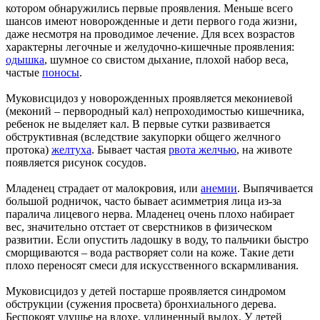
котором обнаружились первые проявления. Меньше всего
шансов имеют новорожденные и дети первого года жизни,
даже несмотря на проводимое лечение. Для всех возрастов
характерны легочные и желудочно-кишечные проявления:
одышка
, шумное со свистом дыхание, плохой набор веса,
частые
поносы
.
Муковисцидоз у новорожденных проявляется мекониевой
(меконий – первородный кал) непроходимостью кишечника,
ребенок не выделяет кал. В первые сутки развивается
обструктивная (вследствие закупорки общего желчного
протока)
желтуха
. Бывает частая
рвота желчью
, на животе
появляется рисунок сосудов.
Младенец страдает от малокровия, или
анемии
. Выпячивается
большой родничок, часто бывает асимметрия лица из-за
паралича лицевого нерва. Младенец очень плохо набирает
вес, значительно отстает от сверстников в физическом
развитии. Если опустить ладошку в воду, то пальчики быстро
сморщиваются – вода растворяет соли на коже. Такие дети
плохо переносят смеси для искусственного вскармливания.
Муковисцидоз у детей постарше проявляется синдромом
обструкции (сужения просвета) бронхиального дерева.
Беспокоят удушье на вдохе, удлиненный выдох. У детей