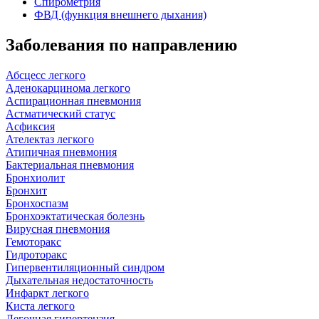
Спирометрия
ФВД (функция внешнего дыхания)
Заболевания по направлению
Абсцесс легкого
Аденокарцинома легкого
Аспирационная пневмония
Астматический статус
Асфиксия
Ателектаз легкого
Атипичная пневмония
Бактериальная пневмония
Бронхиолит
Бронхит
Бронхоспазм
Бронхоэктатическая болезнь
Вирусная пневмония
Гемоторакс
Гидроторакс
Гипервентиляционный синдром
Дыхательная недостаточность
Инфаркт легкого
Киста легкого
Легочная гипертензия