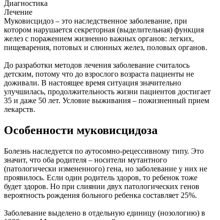
Диагностика
Лечение
Муковисцидоз – это наследственное заболевание, при
котором нарушается секреторная (выделительная) функция
желез с поражением жизненно важных органов: легких,
пищеварения, потовых и слюнных желез, половых органов.
До разработки методов лечения заболевание считалось
детским, потому что до взрослого возраста пациенты не
доживали. В настоящее время ситуация значительно
улучшилась, продолжительность жизни пациентов достигает
35 и даже 50 лет. Условие выживания – пожизненный прием
лекарств.
Особенности муковисцидоза
Болезнь наследуется по аутосомно-рецессивному типу. Это
значит, что оба родителя – носители мутантного
(патологически измененного) гена, но заболевание у них не
проявилось. Если один родитель здоров, то ребенок тоже
будет здоров. Но при слиянии двух патологических генов
вероятность рождения больного ребенка составляет 25%.
Заболевание выделено в отдельную единицу (нозологию) в