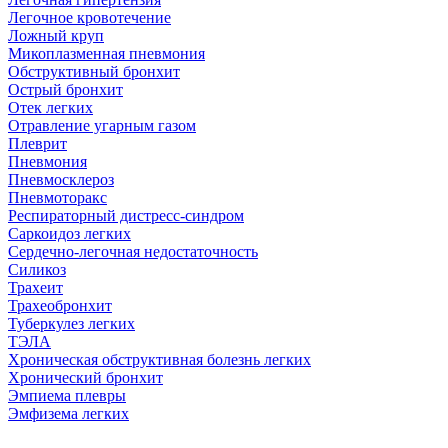
Легочное кровотечение
Ложный круп
Микоплазменная пневмония
Обструктивный бронхит
Острый бронхит
Отек легких
Отравление угарным газом
Плеврит
Пневмония
Пневмосклероз
Пневмоторакс
Респираторный дистресс-синдром
Саркоидоз легких
Сердечно-легочная недостаточность
Силикоз
Трахеит
Трахеобронхит
Туберкулез легких
ТЭЛА
Хроническая обструктивная болезнь легких
Хронический бронхит
Эмпиема плевры
Эмфизема легких