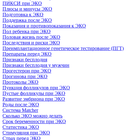
ПИКСИ при ЭКО
Плюсы и минусы ЭКО
Подготовка к ЭКО
Поддержка после ЭКО
Показания и противопоказания к ЭКО
Пол ребенка при ЭКО
Половая жизнь после ЭКО
Последствия и риски ЭКО
Преимплантационное генетическое тестирование (ПГТ)
Препараты перед ЭКО
Признаки бесплодия
Признаки бесплодия у мужчин
Прогестерон при ЭКО
Прогинова при ЭКО
Протоколы ЭКО
Пункция фолликулов при ЭКО
Пустые фолликулы при ЭКО
Развитие эмбриона при ЭКО
Роды после ЭКО
Система Matcher
Сколько ЭКО можно делать
Срок беременности при ЭКО
Статистика ЭКО
Стимуляция при ЭКО
Страх перед ЭКО