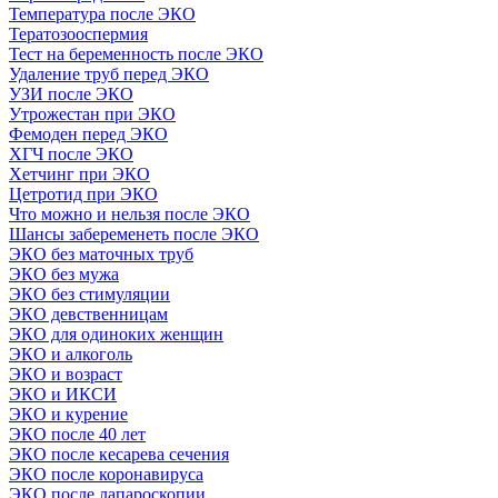
Температура после ЭКО
Тератозооспермия
Тест на беременность после ЭКО
Удаление труб перед ЭКО
УЗИ после ЭКО
Утрожестан при ЭКО
Фемоден перед ЭКО
ХГЧ после ЭКО
Хетчинг при ЭКО
Цетротид при ЭКО
Что можно и нельзя после ЭКО
Шансы забеременеть после ЭКО
ЭКО без маточных труб
ЭКО без мужа
ЭКО без стимуляции
ЭКО девственницам
ЭКО для одиноких женщин
ЭКО и алкоголь
ЭКО и возраст
ЭКО и ИКСИ
ЭКО и курение
ЭКО после 40 лет
ЭКО после кесарева сечения
ЭКО после коронавируса
ЭКО после лапароскопии