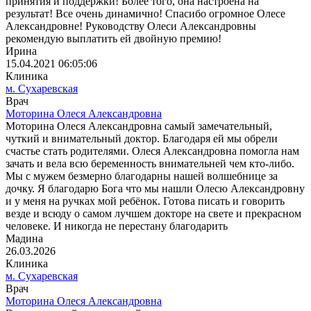
принятия и поддержки! Более того, она настроена на
результат! Все очень динамично! Спасибо огромное Олесе
Александровне! Руководству Олеси Александровны
рекомендую выплатить ей двойную премию! ️
Ирина
15.04.2021 06:05:06
Клиника
м. Сухаревская
Врач
Моторина Олеся Александровна
Моторина Олеся Александровна самый замечательный,
чуткий и внимательный доктор. Благодаря ей мы обрели
счастье стать родителями. Олеся Александровна помогла нам
зачать и вела всю беременность внимательней чем кто-либо.
Мы с мужем безмерно благодарны нашей волшебнице за
дочку. Я благодарю Бога что мы нашли Олесю Александровну
и у меня на ручках мой ребёнок. Готова писать и говорить
везде и всюду о самом лучшем докторе на свете и прекрасном
человеке. И никогда не перестану благодарить
Мадина
26.03.2026
Клиника
м. Сухаревская
Врач
Моторина Олеся Александровна