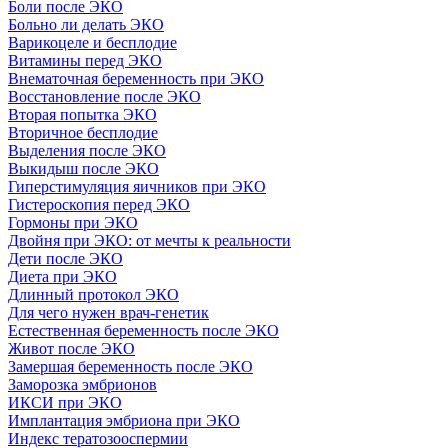
Боли после ЭКО
Больно ли делать ЭКО
Варикоцеле и бесплодие
Витамины перед ЭКО
Внематочная беременность при ЭКО
Восстановление после ЭКО
Вторая попытка ЭКО
Вторичное бесплодие
Выделения после ЭКО
Выкидыш после ЭКО
Гиперстимуляция яичников при ЭКО
Гистероскопия перед ЭКО
Гормоны при ЭКО
Двойня при ЭКО: от мечты к реальности
Дети после ЭКО
Диета при ЭКО
Длинный протокол ЭКО
Для чего нужен врач-генетик
Естественная беременность после ЭКО
Живот после ЭКО
Замершая беременность после ЭКО
Заморозка эмбрионов
ИКСИ при ЭКО
Имплантация эмбриона при ЭКО
Индекс тератозооспермии