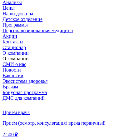
Анализы
Цены
Наши доктора
Детское отделение
Программы
Персонализированная медицина
Акции
Контакты
Стационар
О компании
О компании
СМИ о нас
Новости
Вакансии
Экосистема здоровья
Врачам
Бонусная программа
ДМС для компаний
Прием врача
Прием (осмотр, консультация) врача первичный
2 500 ₽