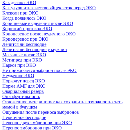
Как делают ЭКО
Как улучшить качество яйцеклеток перед ЭКО
Клексан при ЭКО
Когда появилось ЭКО
Коричневые выделения после ЭКО
Короткий протокол ЭКО
Криоперенос после неудачного ЭКО
Криоперенос при ЭКО
Лечится ли бесплодие
Лечится ли бесплодие у мужчин
Месячные после ЭКО
Метипред при ЭКО
Наркоз при ЭКО
Не приживается эмбрион после ЭКО
Неудачное ЭКО
Норколут перед ЭКО
Норма АМГ для ЭКО
Овариальный резерв
Онкофертильность
Отложенное материнство: как сохранить возможность стать
мамой в будущем
Ощущения после переноса эмбрионов
Первичное бесплодие
Перенос двух эмбрионов при ЭКО
Перенос эмбрионов при ЭКО