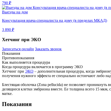
790 ₽
Выезды на дом
Консультация врача-специалиста на дому (в пределах МКАД)
3 890 ₽
Хетчинг при ЭКО
Записаться онлайн
Заказать звонок
Показания
Противопоказания
Как выполняется процедура
Когда процедура включается в программу ЭКО
Хетчинг при
ЭКО
– дополнительная процедура, когда эмбрион
получения нужного эффекта ее специально истончают либо над
Блестящая оболочка (Zona pellucida) не позволяет проникнуть
делящиеся клетки эмбриона вместе. Ее толщина всего 15 мкм, с
матке.
Показания