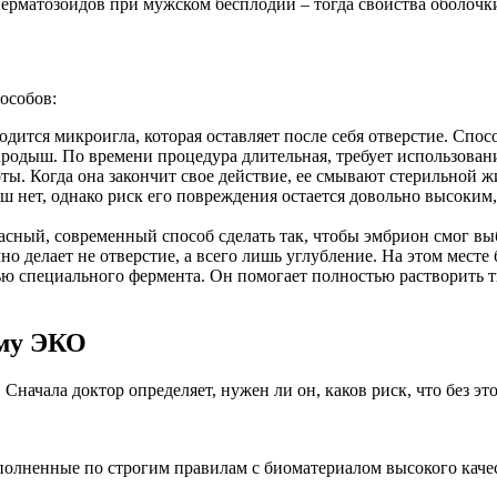
перматозоидов при мужском бесплодии – тогда свойства оболочк
особов:
ится микроигла, которая оставляет после себя отверстие. Спосо
зародыш. По времени процедура длительная, требует использова
ы. Когда она закончит свое действие, ее смывают стерильной жи
ыш нет, однако риск его повреждения остается довольно высоким
сный, современный способ сделать так, чтобы эмбрион смог вы
но делает не отверстие, а всего лишь углубление. На этом месте
 специального фермента. Он помогает полностью растворить тк
мму ЭКО
Сначала доктор определяет, нужен ли он, каков риск, что без эт
ненные по строгим правилам с биоматериалом высокого качеств