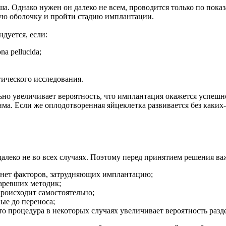
. Однако нужен он далеко не всем, проводится только по пока
ную оболочку и пройти стадию имплантации.
дуется, если:
a pellucida;
тического исследования.
но увеличивает вероятность, что имплантация окажется успешно
одима. Если же оплодотворенная яйцеклетка развивается без как
далеко не во всех случаях. Поэтому перед принятием решения в
, нет факторов, затрудняющих имплантацию;
аревших методик;
происходит самостоятельно;
ые до переноса;
то процедура в некоторых случаях увеличивает вероятность раз