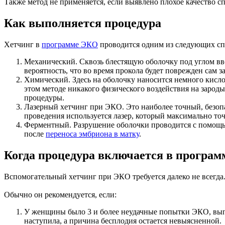
Также метод не применяется, если выявлено плохое качество с
Как выполняется процедура
Хетчинг в
программе ЭКО
проводится одним из следующих сп
Механический. Сквозь блестящую оболочку под углом ввод
вероятность, что во время прокола будет поврежден сам 
Химический. Здесь на оболочку наносится немного кислот
этом методе никакого физического воздействия на зарод
процедуры.
Лазерный хетчинг при ЭКО. Это наиболее точный, безопа
проведения используется лазер, который максимально точ
Ферментный. Разрушение оболочки проводится с помощью
после
переноса эмбриона в матку
.
Когда процедура включается в програ
Вспомогательный хетчинг при ЭКО требуется далеко не всегда. 
Обычно он рекомендуется, если:
У женщины было 3 и более неудачные попытки ЭКО, выпол
наступила, а причина бесплодия остается невыясненной.