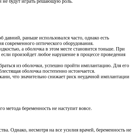
и не будут играть решающую роль.
б давний, раньше использовался часто, однако есть
ния современного оптического оборудования.
дкостью, а оболочка в этом месте становится тоньше. При
, если произойдет любое нарушение в процессе проведения
браться из оболочки, успешно пройти имплантацию. Для его
 блестящая оболочка постепенно истончается.
ани, что значительно снижает риск неудачной имплантации
ого метода беременность не наступит вовсе.
а. Однако, несмотря на все усилия врачей, беременность не