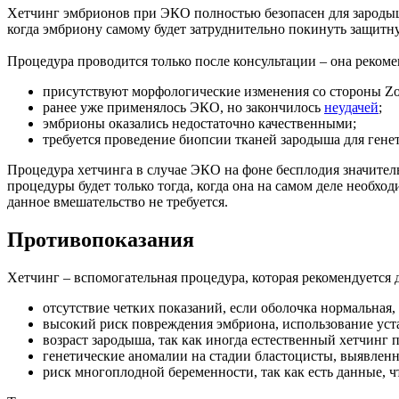
Хетчинг эмбрионов при ЭКО полностью безопасен для зародыша
когда эмбриону самому будет затруднительно покинуть защит
Процедура проводится только после консультации – она рекомен
присутствуют морфологические изменения со стороны Zon
ранее уже применялось ЭКО, но закончилось
неудачей
;
эмбрионы оказались недостаточно качественными;
требуется проведение биопсии тканей зародыша для гене
Процедура хетчинга в случае ЭКО на фоне бесплодия значитель
процедуры будет только тогда, когда она на самом деле необх
данное вмешательство не требуется.
Противопоказания
Хетчинг – вспомогательная процедура, которая рекомендуется 
отсутствие четких показаний, если оболочка нормальная
высокий риск повреждения эмбриона, использование уст
возраст зародыша, так как иногда естественный хетчинг 
генетические аномалии на стадии бластоцисты, выявленн
риск многоплодной беременности, так как есть данные, ч