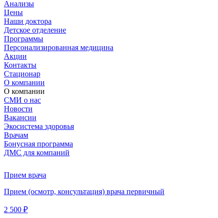
Анализы
Цены
Наши доктора
Детское отделение
Программы
Персонализированная медицина
Акции
Контакты
Стационар
О компании
О компании
СМИ о нас
Новости
Вакансии
Экосистема здоровья
Врачам
Бонусная программа
ДМС для компаний
Прием врача
Прием (осмотр, консультация) врача первичный
2 500 ₽