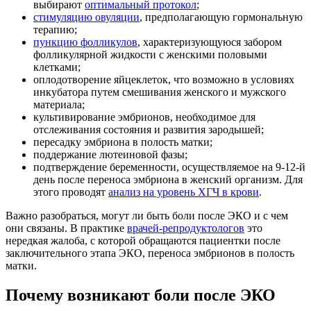
выбирают
оптимальный протокол
;
стимуляцию овуляции
, предполагающую гормональную
терапию;
пункцию фолликулов
, характеризующуюся забором
фолликулярной жидкости с женскими половыми
клетками;
оплодотворение яйцеклеток, что возможно в условиях
инкубатора путем смешивания женского и мужского
материала;
культивирование эмбрионов, необходимое для
отслеживания состояния и развития зародышей;
пересадку эмбриона в полость матки;
поддержание лютеиновой фазы;
подтверждение беременности, осуществляемое на 9-12-й
день после переноса эмбриона в женский организм. Для
этого проводят
анализ на уровень ХГЧ в крови
.
Важно разобраться, могут ли быть боли после ЭКО и с чем
они связаны. В практике
врачей-репродуктологов
это
нередкая жалоба, с которой обращаются пациентки после
заключительного этапа ЭКО, переноса эмбрионов в полость
матки.
Почему возникают боли после ЭКО