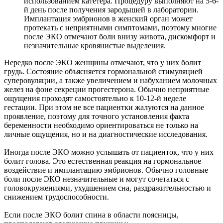
использованием катетера. Процедуру выполняют на 5-6-
й день после получения зародышей в лаборатории.
Имплантация эмбрионов в женский орган может
протекать с неприятными симптомами, поэтому многие
после ЭКО отмечают боли внизу живота, дискомфорт и
незначительные кровянистые выделения.
Нередко после ЭКО женщины отмечают, что у них болит
грудь. Состояние объясняется гормональной стимуляцией
суперовуляции, а также увеличением и набуханием молочных
желез на фоне секреции прогестерона. Обычно неприятные
ощущения проходят самостоятельно к 10-12-й неделе
гестации. При этом не все пациентки жалуются на данное
проявление, поэтому для точного установления факта
беременности необходимо ориентироваться не только на
личные ощущения, но и на диагностические исследования.
Иногда после ЭКО можно услышать от пациенток, что у них
болит голова. Это естественная реакция на гормональное
воздействие и имплантацию эмбрионов. Обычно головные
боли после ЭКО незначительные и могут сочетаться с
головокружениями, ухудшением сна, раздражительностью и
снижением трудоспособности.
Если после ЭКО болит спина в области поясницы,