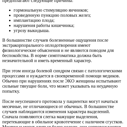
предполагают следующие причины:
гормональную стимуляцию яичников;
проведенную пункцию половых желез;
имплантацию плода;
нарушения работы кишечника;
угрозу выкидыша.
В большинстве случаев болезненные ощущения после
экстракорпорального оплодотворения имеют
физиологические объяснения и не являются поводом для
беспокойства. В норме симптоматика должна быть
незначительной и иметь временный характер.
При этом иногда болевой синдром связан с патологическими
процессами и нуждается в своевременной помощи медиков.
Обычно при нарушениях после ЭКО женщины испытывают
сильные тянущие боли, что может указывать на неудачную
попытку.
После неуспешного протокола у пациентки могут начаться
месячные, не отличающиеся от обычных. В большинстве
случаев наблюдаются изменения характера выделений.
Сначала появляются слегка мажущие выделения,
перетекающие в обильное кровотечение с наличием сгустков.
Месячные могут длиться более недели, они сопровождаются