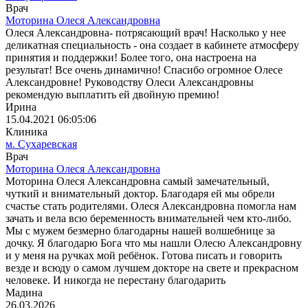
Врач
Моторина Олеся Александровна
Олеся Александровна- потрясающий врач! Насколько у нее
деликатная специальность - она создает в кабинете атмосферу
принятия и поддержки! Более того, она настроена на
результат! Все очень динамично! Спасибо огромное Олесе
Александровне! Руководству Олеси Александровны
рекомендую выплатить ей двойную премию! ️
Ирина
15.04.2021 06:05:06
Клиника
м. Сухаревская
Врач
Моторина Олеся Александровна
Моторина Олеся Александровна самый замечательный,
чуткий и внимательный доктор. Благодаря ей мы обрели
счастье стать родителями. Олеся Александровна помогла нам
зачать и вела всю беременность внимательней чем кто-либо.
Мы с мужем безмерно благодарны нашей волшебнице за
дочку. Я благодарю Бога что мы нашли Олесю Александровну
и у меня на ручках мой ребёнок. Готова писать и говорить
везде и всюду о самом лучшем докторе на свете и прекрасном
человеке. И никогда не перестану благодарить
Мадина
26.03.2026