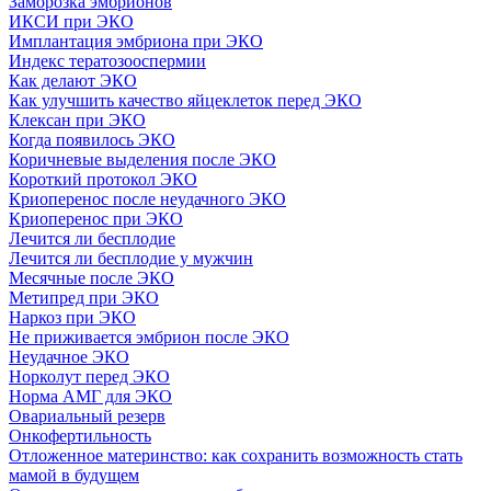
Заморозка эмбрионов
ИКСИ при ЭКО
Имплантация эмбриона при ЭКО
Индекс тератозооспермии
Как делают ЭКО
Как улучшить качество яйцеклеток перед ЭКО
Клексан при ЭКО
Когда появилось ЭКО
Коричневые выделения после ЭКО
Короткий протокол ЭКО
Криоперенос после неудачного ЭКО
Криоперенос при ЭКО
Лечится ли бесплодие
Лечится ли бесплодие у мужчин
Месячные после ЭКО
Метипред при ЭКО
Наркоз при ЭКО
Не приживается эмбрион после ЭКО
Неудачное ЭКО
Норколут перед ЭКО
Норма АМГ для ЭКО
Овариальный резерв
Онкофертильность
Отложенное материнство: как сохранить возможность стать
мамой в будущем