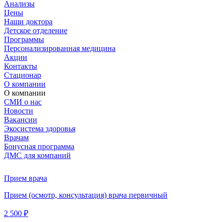
Анализы
Цены
Наши доктора
Детское отделение
Программы
Персонализированная медицина
Акции
Контакты
Стационар
О компании
О компании
СМИ о нас
Новости
Вакансии
Экосистема здоровья
Врачам
Бонусная программа
ДМС для компаний
Прием врача
Прием (осмотр, консультация) врача первичный
2 500 ₽