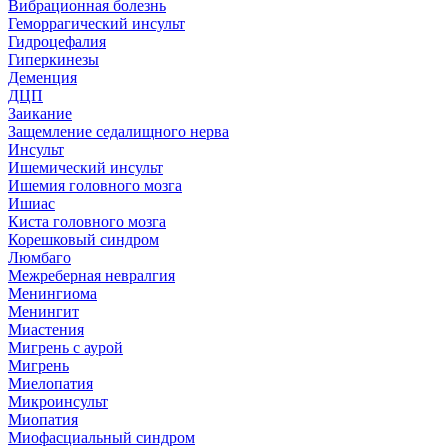
Вибрационная болезнь
Геморрагический инсульт
Гидроцефалия
Гиперкинезы
Деменция
ДЦП
Заикание
Защемление седалищного нерва
Инсульт
Ишемический инсульт
Ишемия головного мозга
Ишиас
Киста головного мозга
Корешковый синдром
Люмбаго
Межреберная невралгия
Менингиома
Менингит
Миастения
Мигрень с аурой
Мигрень
Миелопатия
Микроинсульт
Миопатия
Миофасциальный синдром