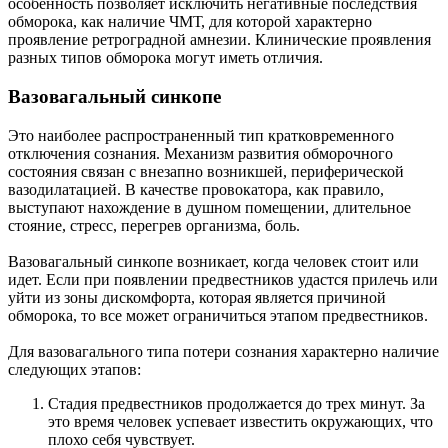
особенность позволяет исключить негативные последствия
обморока, как наличие ЧМТ, для которой характерно
проявление ретроградной амнезии. Клинические проявления
разных типов обморока могут иметь отличия.
Вазовагальный синкопе
Это наиболее распространенный тип кратковременного
отключения сознания. Механизм развития обморочного
состояния связан с внезапно возникшей, периферической
вазодилатацией. В качестве провокатора, как правило,
выступают нахождение в душном помещении, длительное
стояние, стресс, перегрев организма, боль.
Вазовагальный синкопе возникает, когда человек стоит или
идет. Если при появлении предвестников удастся прилечь или
уйти из зоны дискомфорта, которая является причиной
обморока, то все может ограничиться этапом предвестников.
Для вазовагального типа потери сознания характерно наличие
следующих этапов:
Стадия предвестников продолжается до трех минут. За
это время человек успевает известить окружающих, что
плохо себя чувствует.