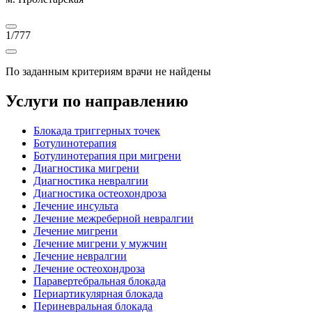
1
/
777
По заданным критериям врачи не найдены
Услуги по направлению
Блокада триггерных точек
Ботулинотерапия
Ботулинотерапия при мигрени
Диагностика мигрени
Диагностика невралгии
Диагностика остеохондроза
Лечение инсульта
Лечение межреберной невралгии
Лечение мигрени
Лечение мигрени у мужчин
Лечение невралгии
Лечение остеохондроза
Паравертебральная блокада
Периартикулярная блокада
Периневральная блокада