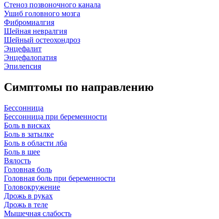
Стеноз позвоночного канала
Ушиб головного мозга
Фибромиалгия
Шейная невралгия
Шейный остеохондроз
Энцефалит
Энцефалопатия
Эпилепсия
Симптомы по направлению
Бессонница
Бессонница при беременности
Боль в висках
Боль в затылке
Боль в области лба
Боль в шее
Вялость
Головная боль
Головная боль при беременности
Головокружение
Дрожь в руках
Дрожь в теле
Мышечная слабость