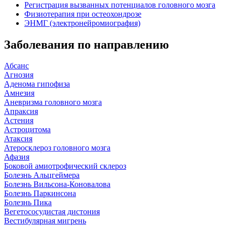
Регистрация вызванных потенциалов головного мозга
Физиотерапия при остеохондрозе
ЭНМГ (электронейромиография)
Заболевания по направлению
Абсанс
Агнозия
Аденома гипофиза
Амнезия
Аневризма головного мозга
Апраксия
Астения
Астроцитома
Атаксия
Атеросклероз головного мозга
Афазия
Боковой амиотрофический склероз
Болезнь Альцгеймера
Болезнь Вильсона-Коновалова
Болезнь Паркинсона
Болезнь Пика
Вегетососудистая дистония
Вестибулярная мигрень