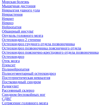
Морская болезнь
Мышечная дистония
Невралгия ушного узла
Неврастения
Неврит
Невроз
Нейропатия
Обширный инсульт
Опухоль головного мозга
Остеохондроз 2 степени
Остеохондроз грудного отдела позвоночника
Остеохондроз позвоночника поясничного отдела
Остеохондроз пояснично-крестцового отдела позвоночника
Остеохондроз
Отек мозга
Плексит
Полинейропатия
Полисегментарный остеохондроз
Постгерпетическая невралгия
Постковидный синдром
Радикулит
Рассеянный склероз
Синдром беспокойных ног
СДВГ
Сотрясение головного мозга