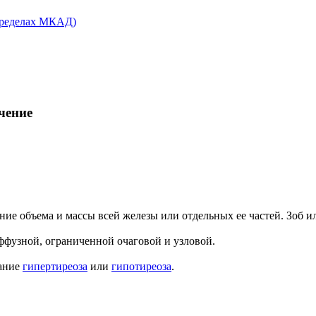
чение
ие объема и массы всей железы или отдельных ее частей. Зоб ил
фузной, ограниченной очаговой и узловой.
вание
гипертиреоза
или
гипотиреоза
.