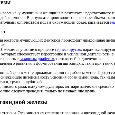
лезы
 ребенка, у мужчины и женщины в результате недостаточного пр
кой гормонов. В результате происходит повышение объема ткан
таточным количеством йода в окружающей среде, развивается
эн
ают:
ния ростостимулирующих факторов происходит лимфоидная инфил
ие.
тмечается участие в процессе
герпесвирусов
, парамиксовирусо
 которых способствует перестройке и усиленной деятельности 
на связь с
сахарным диабетом
, патологией надпочечников.
нального развития и формирования щитовидки, так и при таких 
нный фон в месте проживания или на рабочем месте. Професси
 снижающие интенсивность усвоения организмом йода, так назы
сики, груши, клубника).
клинового ряда, иммуномодуляторы, антиаритмическое средство
апию следует проводить только по назначению врача.
товидной железы
ой степени. Это зависит от степени гиперплазии щитовидной ж