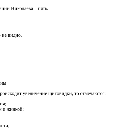
ции Николаева – пять.
 не видно.
аны.
происходит увеличение щитовидки, то отмечаются:
ия;
м и жидкой;
ости;