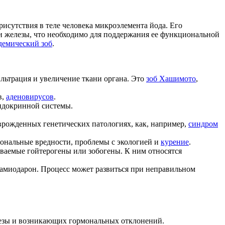
исутствия в теле человека микроэлемента йода. Его
и железы, что необходимо для поддержания ее функциональной
демический зоб
.
ьтрация и увеличение ткани органа. Это
зоб Хашимото
,
в,
аденовирусов
.
эндокринной системы.
врожденных генетических патологиях, как, например,
синдром
ональные вредности, проблемы с экологией и
курение
.
ваемые гойтерогены или зобогены. К ним относятся
 амиодарон. Процесс может развиться при неправильном
елезы и возникающих гормональных отклонений.