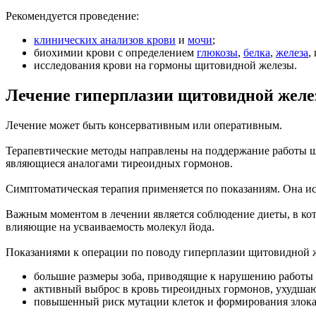
Рекомендуется проведение:
клинических анализов крови
и
мочи
;
биохимии крови с определением
глюкозы
,
белка
,
железа
,
исследования крови на гормоны щитовидной железы.
Лечение гиперплазии щитовидной жел
Лечение может быть консервативным или оперативным.
Терапевтические методы направлены на поддержание работы щи
являющиеся аналогами тиреоидных гормонов.
Симптоматическая терапия применяется по показаниям. Она ис
Важным моментом в лечении является соблюдение диеты, в кот
влияющие на усваиваемость молекул йода.
Показаниями к операции по поводу гиперплазии щитовидной 
большие размеры зоба, приводящие к нарушению работы 
активный выброс в кровь тиреоидных гормонов, ухудша
повышенный риск мутации клеток и формирования злока