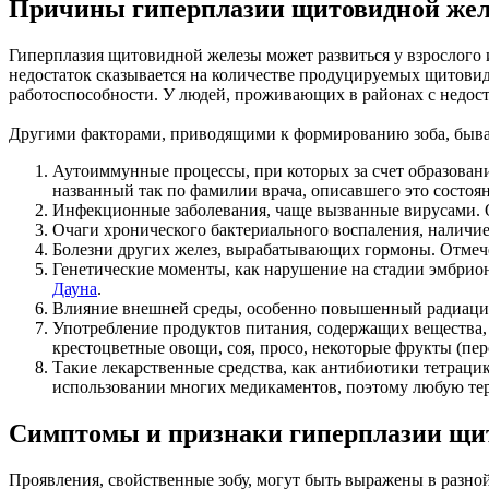
Причины гиперплазии щитовидной же
Гиперплазия щитовидной железы может развиться у взрослого и
недостаток сказывается на количестве продуцируемых щитовид
работоспособности. У людей, проживающих в районах с недос
Другими факторами, приводящими к формированию зоба, быв
Аутоиммунные процессы, при которых за счет образова
названный так по фамилии врача, описавшего это состоян
Инфекционные заболевания, чаще вызванные вирусами. О
Очаги хронического бактериального воспаления, наличие
Болезни других желез, вырабатывающих гормоны. Отмече
Генетические моменты, как нарушение на стадии эмбрио
Дауна
.
Влияние внешней среды, особенно повышенный радиацио
Употребление продуктов питания, содержащих вещества,
крестоцветные овощи, соя, просо, некоторые фрукты (пер
Такие лекарственные средства, как антибиотики тетраци
использовании многих медикаментов, поэтому любую тер
Симптомы и признаки гиперплазии щи
Проявления, свойственные зобу, могут быть выражены в разн