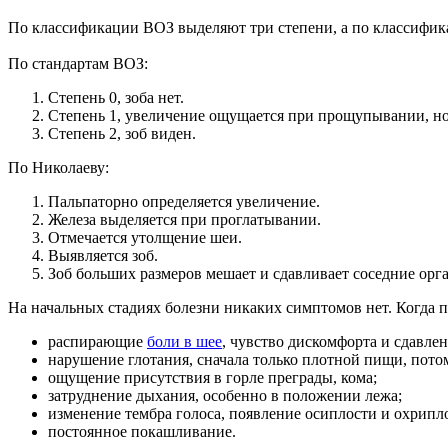
По классификации ВОЗ выделяют три степени, а по классифика
По стандартам ВОЗ:
Степень 0, зоба нет.
Степень 1, увеличение ощущается при прощупывании, но
Степень 2, зоб виден.
По Николаеву:
Пальпаторно определяется увеличение.
Железа выделяется при проглатывании.
Отмечается утолщение шеи.
Выявляется зоб.
Зоб больших размеров мешает и сдавливает соседние орг
На начальных стадиях болезни никаких симптомов нет. Когда 
распирающие
боли в шее
, чувство дискомфорта и сдавлен
нарушение глотания, сначала только плотной пищи, пото
ощущение присутствия в горле преграды, кома;
затруднение дыхания, особенно в положении лежа;
изменение тембра голоса, появление осиплости и охрипл
постоянное покашливание.