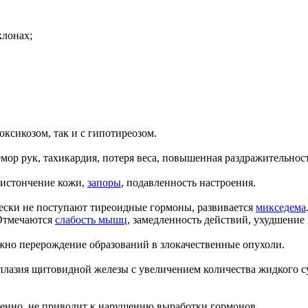
клонах;
ксикозом, так и с гипотиреозом.
мор рук, тахикардия, потеря веса, повышенная раздражительност
, истончение кожи,
запоры
, подавленность настроения.
чески не поступают тиреоидные гормоны, развивается
микседема
 Отмечаются
слабость мышц
, замедленность действий, ухудшение
жно перерождение образований в злокачественные опухоли.
плазия щитовидной железы с увеличением количества жидкого су
ленно, не приводит к нарушению выработки гормонов.