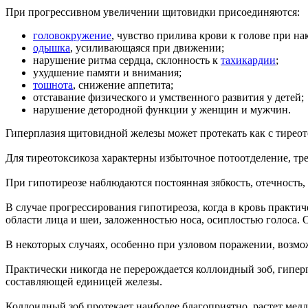
При прогрессивном увеличении щитовидки присоединяются:
головокружение
, чувство прилива крови к голове при на
одышка
, усиливающаяся при движении;
нарушение ритма сердца, склонность к
тахикардии
;
ухудшение памяти и внимания;
тошнота
, снижение аппетита;
отставание физического и умственного развития у детей;
нарушение детородной функции у женщин и мужчин.
Гиперплазия щитовидной железы может протекать как с тиреото
Для тиреотоксикоза характерны избыточное потоотделение, тре
При гипотиреозе наблюдаются постоянная зябкость, отечность
В случае прогрессирования гипотиреоза, когда в кровь практи
области лица и шеи, заложенностью носа, осиплостью голоса.
В некоторых случаях, особенно при узловом поражении, возмо
Практически никогда не перерождается коллоидный зоб, гипер
составляющей единицей железы.
Коллоидный зоб протекает наиболее благоприятно, растет мед