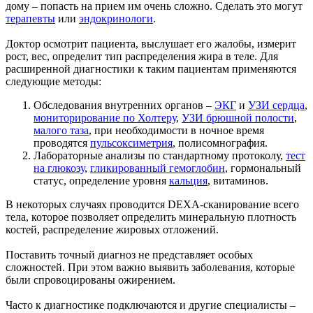
дому – попасть на прием им очень сложно. Сделать это могут
терапевты
или
эндокринологи
.
Доктор осмотрит пациента, выслушает его жалобы, измерит
рост, вес, определит тип распределения жира в теле. Для
расширенной диагностики к таким пациентам применяются
следующие методы:
Обследования внутренних органов –
ЭКГ
и
УЗИ сердца
,
мониторирование по Холтеру
,
УЗИ брюшной полости
,
малого таза
, при необходимости в ночное время
проводятся
пульсоксиметрия
, полисомнография.
Лабораторные анализы по стандартному протоколу,
тест
на глюкозу
,
гликированный гемоглобин
, гормональный
статус, определение уровня
кальция
, витаминов.
В некоторых случаях проводится DEXA-сканирование всего
тела, которое позволяет определить минеральную плотность
костей, распределение жировых отложений.
Поставить точный диагноз не представляет особых
сложностей. При этом важно выявить заболевания, которые
были спровоцированы ожирением.
Часто к диагностике подключаются и другие специалисты –