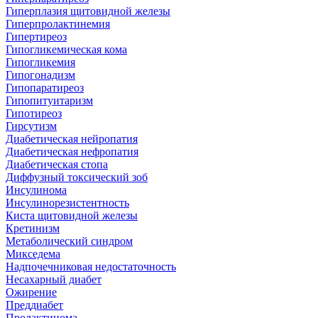
Гиперплазия щитовидной железы
Гиперпролактинемия
Гипертиреоз
Гипогликемическая кома
Гипогликемия
Гипогонадизм
Гипопаратиреоз
Гипопитуитаризм
Гипотиреоз
Гирсутизм
Диабетическая нейропатия
Диабетическая нефропатия
Диабетическая стопа
Диффузный токсический зоб
Инсулинома
Инсулинорезистентность
Киста щитовидной железы
Кретинизм
Метаболический синдром
Микседема
Надпочечниковая недостаточность
Несахарный диабет
Ожирение
Преддиабет
Пролактинома