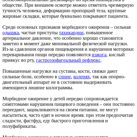
обществе. При внешнем осмотре можно отметить чрезмерную
тучность человека, деформацию пропорций тела, крупные
жировые складки, которые буквально покрывают пациента.
Среди основных признаков морбидного ожирения – сильная
одышка
, частые приступы
тахикардии
, повышенное
артериальное давление, что особенно хорошо становится
заметно в момент даже минимальной физической нагрузки.
Из-за сдавления органов пищеварения и нарушения моторики
переваривания пищи нередко появляются
изжога
, кислый
привкус во рту,
гастроэзофагеальный рефлюкс
.
Повышенные нагрузки на суставы, кости, связки дают
сильные боли, особенно в
спине
,
коленях
, так как опорно-
двигательный аппарат не в состоянии выдерживать
имеющиеся лишние килограммы.
Морбидное ожирение у детей нередко сопровождается
симптомами нарушения пищевого поведения – они постоянно
переедают, зацикливаются на своем питании, не могут
насытиться, часто едят в ночное время. при этом предпочитая
сладости, фастфуд, еду быстрого приготовления и
полуфабрикаты.