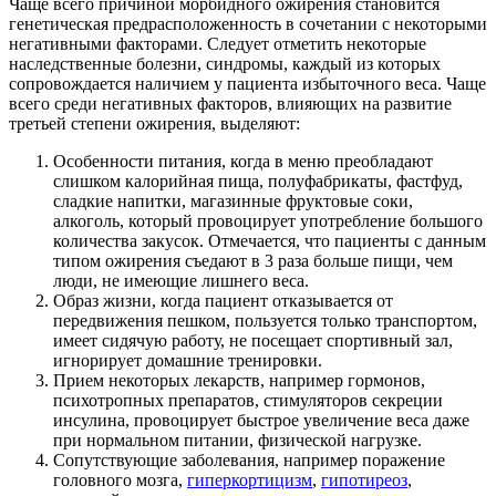
Чаще всего причиной морбидного ожирения становится
генетическая предрасположенность в сочетании с некоторыми
негативными факторами. Следует отметить некоторые
наследственные болезни, синдромы, каждый из которых
сопровождается наличием у пациента избыточного веса. Чаще
всего среди негативных факторов, влияющих на развитие
третьей степени ожирения, выделяют:
Особенности питания, когда в меню преобладают
слишком калорийная пища, полуфабрикаты, фастфуд,
сладкие напитки, магазинные фруктовые соки,
алкоголь, который провоцирует употребление большого
количества закусок. Отмечается, что пациенты с данным
типом ожирения съедают в 3 раза больше пищи, чем
люди, не имеющие лишнего веса.
Образ жизни, когда пациент отказывается от
передвижения пешком, пользуется только транспортом,
имеет сидячую работу, не посещает спортивный зал,
игнорирует домашние тренировки.
Прием некоторых лекарств, например гормонов,
психотропных препаратов, стимуляторов секреции
инсулина, провоцирует быстрое увеличение веса даже
при нормальном питании, физической нагрузке.
Сопутствующие заболевания, например поражение
головного мозга,
гиперкортицизм
,
гипотиреоз
,