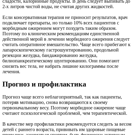
сладости, калорийные продукты. В день следует выпивать до
2-х литров чистой воды, не считая других жидкостей.
Если консервативная терапия не приносит результатов, врач
подключает препараты, но только 10% всех пациентов с
морбидным ожирением могут похудеть таким образом.
Поэтому по клиническим рекомендациям единственной
действенной мерой в лечении морбидного ожирения следует
считать оперативное вмешательство. Чаще всего прибегают к
лапароскопическому гастрошунтированию, продольной
резекции желудка, бандажированию желудка,
билиопанкреатическому шунтированию. Они помогают
снизить вес тела, не набрать лишние килограммы после
лечения.
Прогноз и профилактика
Прогноз чаще всего неблагоприятный, так как пациенты,
потеряв мотивацию, снова возвращаются к своему
первоначальному весу. Поэтому морбидное ожирение чаще
считают психологической проблемой, чем терапевтической.
В качестве мер профилактики рекомендуется следить за весом
детей с раннего возраста, прививать им здоровые пищевые
привычки, заниматься спортом, быть физически активным,