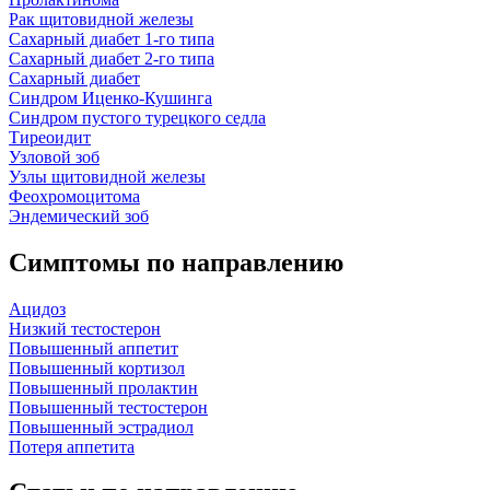
Рак щитовидной железы
Сахарный диабет 1-го типа
Сахарный диабет 2-го типа
Сахарный диабет
Синдром Иценко-Кушинга
Синдром пустого турецкого седла
Тиреоидит
Узловой зоб
Узлы щитовидной железы
Феохромоцитома
Эндемический зоб
Симптомы по направлению
Ацидоз
Низкий тестостерон
Повышенный аппетит
Повышенный кортизол
Повышенный пролактин
Повышенный тестостерон
Повышенный эстрадиол
Потеря аппетита