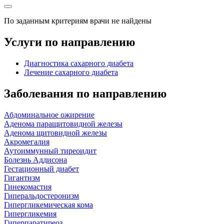
По заданным критериям врачи не найдены
Услуги по направлению
Диагностика сахарного диабета
Лечение сахарного диабета
Заболевания по направлению
Абдоминальное ожирение
Аденома паращитовидной железы
Аденома щитовидной железы
Акромегалия
Аутоиммунный тиреоидит
Болезнь Аддисона
Гестационный диабет
Гигантизм
Гинекомастия
Гиперальдостеронизм
Гипергликемическая кома
Гипергликемия
Гиперпаратиреоз