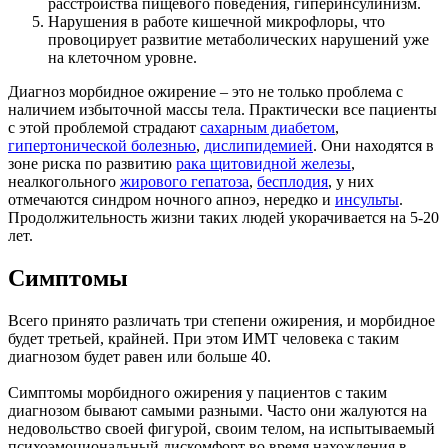
расстройства пищевого поведения, гиперинсулинизм.
Нарушения в работе кишечной микрофлоры, что
провоцирует развитие метаболических нарушений уже
на клеточном уровне.
Диагноз морбидное ожирение – это не только проблема с
наличием избыточной массы тела. Практически все пациенты
с этой проблемой страдают
сахарным диабетом
,
гипертонической болезнью
,
дислипидемией
. Они находятся в
зоне риска по развитию
рака щитовидной железы
,
неалкогольного
жирового гепатоза
,
бесплодия
, у них
отмечаются синдром ночного апноэ, нередко и
инсульты
.
Продолжительность жизни таких людей укорачивается на 5-20
лет.
Симптомы
Всего принято различать три степени ожирения, и морбидное
будет третьей, крайней. При этом ИМТ человека с таким
диагнозом будет равен или больше 40.
Симптомы морбидного ожирения у пациентов с таким
диагнозом бывают самыми разными. Часто они жалуются на
недовольство своей фигурой, своим телом, на испытываемый
психоэмоциональный дискомфорт во время нахождения в