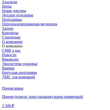
Анализы
Цены
Наши доктора
Детское отделение
Программы
Персонализированная медицина
Акции
Контакты
Стационар
О компании
О компании
СМИ о нас
Новости
Вакансии
Экосистема здоровья
Врачам
Бонусная программа
ДМС для компаний
Прием врача
Прием (осмотр, консультация) врача первичный
2 500 ₽