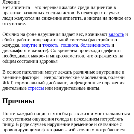
Лечение
Нет аппетита – это нередкая жалоба среди пациентов в
практике различных специалистов. В некоторых случаях
люди жалуются на снижение аппетита, а иногда на полное его
отсутствие.
Обычно на фоне нарушения падает вес, возникают
вялость
и
сбой в работе пищеварительной системы (расстройство
желудка,
вздутие
и
тяжесть
,
тошнота
,
болезненность
и
дискомфорт в животе). Со временем происходит дефицит
необходимых макро- и микроэлементов, что отражается на
общем состоянии здоровья.
В основе патологии могут лежать различные внутренние и
внешние факторы – неврологические заболевания, болезни
ЖКТ, гормональный дисбаланс, инфекционные поражения,
длительные
стрессы
или изнурительные диеты.
Причины
Почти каждый пациент хотя бы раз в жизни мог сталкиваться
с отсутствием ощущения голода и нежеланием потреблять
пищу. В ряде случаев нарушение временное и связанное с
провоцирующими факторами – избыточным потреблением