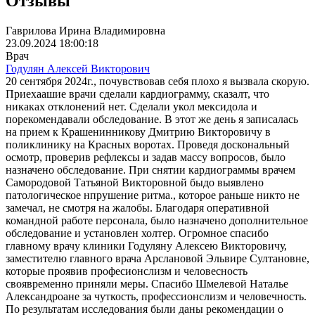
Отзывы
Гаврилова Ирина Владимировна
23.09.2024 18:00:18
Врач
Годулян Алексей Викторович
20 сентября 2024г., почувствовав себя плохо я вызвала скорую.
Приехаашие врачи сделали кардиограмму, сказалт, что
никаках отклонений нет. Сделали укол мексидола и
порекомендавали обследование. В этот же день я записалась
на прием к Крашенинникову Дмитрию Викторовичу в
поликлинику на Красных воротах. Проведя доскональный
осмотр, проверив рефлексы и задав массу вопросов, было
назначено обследование. При снятии кардиограммы врачем
Самородовой Татьяной Викторовной быдо выявлено
патологическое нпрушение ритма., которое раньше никто не
замечал, не смотря на жалобы. Благодаря оперативной
командной работе персонала, было назначено дополнительное
обследование и установлен холтер. Огромное спасибо
главному врачу клиники Годуляну Алексею Викторовичу,
заместителю главного врача Арслановой Эльвире Султановне,
которые проявив професионслизм и человесность
своявременно приняли меры. Спасибо Шмелевой Наталье
Александроане за чуткость, профессионслизм и человечность.
По результатам исследования были даны рекомендации о