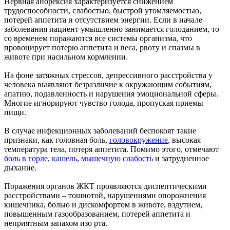
Нервная анорексия характеризуется снижением
трудоспособности, слабостью, быстрой утомляемостью,
потерей аппетита и отсутствием энергии. Если в начале
заболевания пациент умышленно занимается голоданием, то
со временем поражаются все системы организма, что
провоцирует потерю аппетита и веса, рвоту и спазмы в
животе при насильном кормлении.
На фоне затяжных стрессов, депрессивного расстройства у
человека выявляют безразличие к окружающим событиям,
апатию, подавленность и нарушения эмоциональной сферы.
Многие игнорируют чувство голода, пропуская приемы
пищи.
В случае инфекционных заболеваний беспокоят такие
признаки, как головная боль,
головокружение
, высокая
температура тела, потеря аппетита. Помимо этого, отмечают
боль в горле
,
кашель
,
мышечную слабость
и затрудненное
дыхание.
Поражения органов ЖКТ проявляются диспептическими
расстройствами – тошнотой, нарушениями опорожнения
кишечника, болью и дискомфортом в животе, вздутием,
повышенным газообразованием, потерей аппетита и
неприятным запахом изо рта.