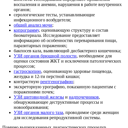
воспаления и анемии, нарушения в работе внутренних
органов;
серологические тесты, устанавливающие
инфекционного возбудителя;
общий анализ мочи
;
копрограмму
, оценивающую структуру и состав
биоматериала. Исследование предоставляет
информацию об особенностях переваривания пищи,
паразитарных поражениях;
бакпосев кала, выявляющий дисбактериоз кишечника;
УЗИ органов брюшной полости
, необходимое для
оценки состояния ЖКТ и исключения патологических
процессов;
гастроскопию
, оценивающую здоровье пищевода,
желудка и 12-ти перстной кишки;
контрастную
рентгенографию
;
экскреторную урографию, показанную пациентам с
поражениями почек;
УЗИ щитовидной железы
и
надпочечников
,
обнаруживающее деструктивные процессы и
новообразования;
УЗИ органов малого таза
, проводимое среди женщин
для исследования репродуктивной системы.
Помимо вышеуказанных диагностических процедур,