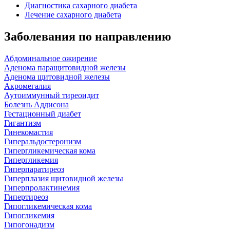
Диагностика сахарного диабета
Лечение сахарного диабета
Заболевания по направлению
Абдоминальное ожирение
Аденома паращитовидной железы
Аденома щитовидной железы
Акромегалия
Аутоиммунный тиреоидит
Болезнь Аддисона
Гестационный диабет
Гигантизм
Гинекомастия
Гиперальдостеронизм
Гипергликемическая кома
Гипергликемия
Гиперпаратиреоз
Гиперплазия щитовидной железы
Гиперпролактинемия
Гипертиреоз
Гипогликемическая кома
Гипогликемия
Гипогонадизм