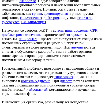
ломотой и
слабостью
. Недуг говорит о наличии
интоксикационного процесса и накоплении воспалительных
медиаторов в организме. Признак сопутствует таким
заболеваниям, как
грипп
,
аденовирусная
и риновирусная
инфекции,
сальмонеллез
,
дифтерия
, вирусные
гепатиты
,
туберкулез
,
ВИЧ-инфекция
.
Патологии со стороны ЖКТ –
гастрит
,
язва
,
дуоденит,
СРК
,
дисбактериоз кишечника
, хронический
энтероколит
,
гепатиты,
панкреатит
– протекают с отсутствием голода из-за
постоянных ограничений в рационе и неприятной
симптоматики на фоне приема пищи. При
анемии
потеря
аппетита обусловлена расстройствами в работе органов
пищеварения, спровоцированными недостаточным
поступлением кислорода в ткани.
Гормональный дисбаланс провоцирует нарушения обмена и
расщепления веществ, что и приводит к ухудшению аппетита.
Обычно симптом сопровождает
гипотиреоз
, поражения
гипофиза и
болезнь Аддисона
. При
диабете
потеря аппетита
связана с повышенным или пониженным уровнем сахара,
диабетической
нейропатией
, кетоацидозом и нарушением
гормонального фона.
Интоксикация организма, развивающаяся вследствие