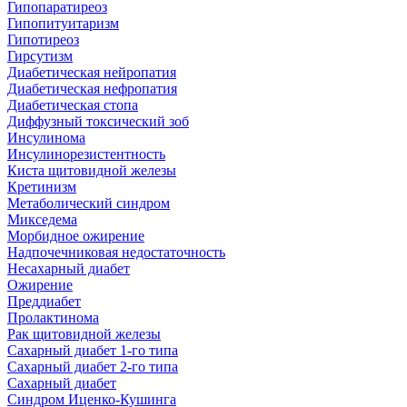
Гипопаратиреоз
Гипопитуитаризм
Гипотиреоз
Гирсутизм
Диабетическая нейропатия
Диабетическая нефропатия
Диабетическая стопа
Диффузный токсический зоб
Инсулинома
Инсулинорезистентность
Киста щитовидной железы
Кретинизм
Метаболический синдром
Микседема
Морбидное ожирение
Надпочечниковая недостаточность
Несахарный диабет
Ожирение
Преддиабет
Пролактинома
Рак щитовидной железы
Сахарный диабет 1-го типа
Сахарный диабет 2-го типа
Сахарный диабет
Синдром Иценко-Кушинга