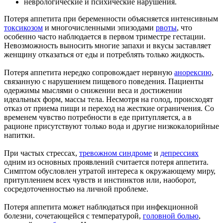
неврологические и психические нарушения.
Потеря аппетита при беременности объясняется интенсивным
токсикозом
и многочисленными эпизодами
рвоты
, что
особенно часто наблюдается в первом триместре гестации.
Невозможность выносить многие запахи и вкусы заставляет
женщину отказаться от еды и потреблять только жидкость.
Потеря аппетита нередко сопровождает нервную
анорексию
,
связанную с нарушением пищевого поведения. Пациенты
одержимы мыслями о снижении веса и достижении
идеальных форм, массы тела. Несмотря на голод, происходят
отказ от приема пищи и переход на жесткие ограничения. Со
временем чувство потребности в еде притупляется, а в
рационе присутствуют только вода и другие низкокалорийные
напитки.
При частых стрессах,
тревожном синдроме
и
депрессиях
одним из основных проявлений считается потеря аппетита.
Симптом обусловлен утратой интереса к окружающему миру,
притуплением всех чувств и инстинктов или, наоборот,
сосредоточенностью на личной проблеме.
Потеря аппетита может наблюдаться при инфекционной
болезни, сочетающейся с температурой,
головной болью
,