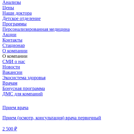
Анализы
Цены
Наши доктора
Детское отделение
Программы
Персонализированная медицина
Акции
Контакты
Стационар
О компании
О компании
СМИ о нас
Новости
Вакансии
Экосистема здоровья
Врачам
Бонусная программа
ДМС для компаний
Прием врача
Прием (осмотр, консультация) врача первичный
2 500 ₽