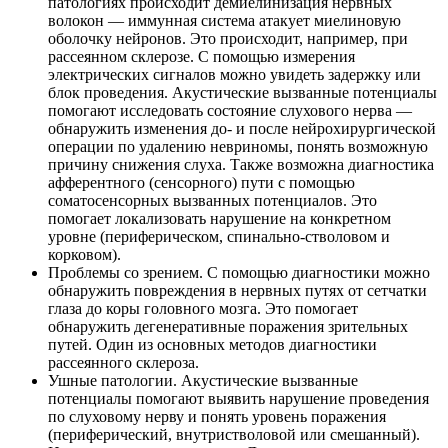
патологиях происходит демиелинизация нервных
волокон — иммунная система атакует миелиновую
оболочку нейронов. Это происходит, например, при
рассеянном склерозе. С помощью измерения
электрических сигналов можно увидеть задержку или
блок проведения. Акустические вызванные потенциалы
помогают исследовать состояние слухового нерва —
обнаружить изменения до- и после нейрохирургической
операции по удалению невриномы, понять возможную
причину снижения слуха. Также возможна диагностика
афферентного (сенсорного) пути с помощью
соматосенсорных вызванных потенциалов. Это
помогает локализовать нарушение на конкретном
уровне (периферическом, спинально-стволовом и
корковом).
Проблемы со зрением. С помощью диагностики можно
обнаружить повреждения в нервных путях от сетчатки
глаза до коры головного мозга. Это помогает
обнаружить дегенеративные поражения зрительных
путей. Один из основных методов диагностики
рассеянного склероза.
Ушные патологии. Акустические вызванные
потенциалы помогают выявить нарушение проведения
по слуховому нерву и понять уровень поражения
(периферический, внутристволовой или смешанный).