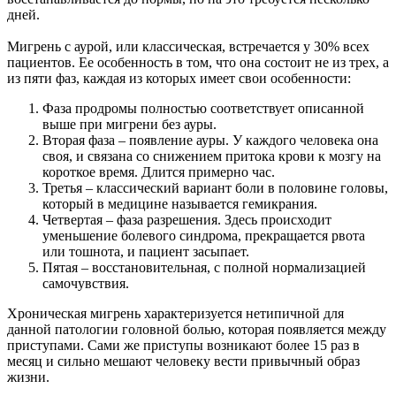
дней.
Мигрень с аурой, или классическая, встречается у 30% всех
пациентов. Ее особенность в том, что она состоит не из трех, а
из пяти фаз, каждая из которых имеет свои особенности:
Фаза продромы полностью соответствует описанной
выше при мигрени без ауры.
Вторая фаза – появление ауры. У каждого человека она
своя, и связана со снижением притока крови к мозгу на
короткое время. Длится примерно час.
Третья – классический вариант боли в половине головы,
который в медицине называется гемикрания.
Четвертая – фаза разрешения. Здесь происходит
уменьшение болевого синдрома, прекращается рвота
или тошнота, и пациент засыпает.
Пятая – восстановительная, с полной нормализацией
самочувствия.
Хроническая мигрень характеризуется нетипичной для
данной патологии головной болью, которая появляется между
приступами. Сами же приступы возникают более 15 раз в
месяц и сильно мешают человеку вести привычный образ
жизни.