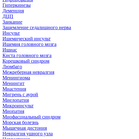
Гиперкинезы
Деменция
ДЦП
Заикание
Защемление седалищного нерва
Инсульт
Ишемический инсульт
Ишемия головного мозга
Ишиас
Киста головного мозга
Корешковый синдром
Люмбаго
Межреберная невралгия
Менингиома
Менингит
Миастения
Мигрень с аурой
Миелопатия
Микроинсульт
Миопатия
Миофасциальный синдром
Морская болезнь
Мышечная дистония
Невралгия ушного узла