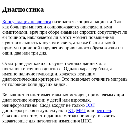
Диагностика
Консультация невролога
начинается с опроса пациента. Так
как боль при мигрени сопровождается определенными
симптомами, врач при сборе анамнеза спросит, сопутствует ли
ей тошнота, наблюдается ли в этот момент повышенная
чувствительность к звукам и свету, а также был ли такой
приступ причиной нарушения привычного образа жизни на
один, два или три дня.
Осмотр не дает каких-то существенных данных для
постановки точного диагноза. Однако характер боли, а
именно наличие пульсации, является ведущим
диагностическим критерием. Это позволяет отличить мигрень
от головной боли других видов.
Большинство инструментальных методов, применяемых при
диагностике мигрени у детей или взрослых,
неинформативны. Сюда входят не только
ЭЭГ
,
допплерография и дуплекс, но и
КТ
,
МРТ
или
рентген
.
Связано это с тем, что данные методы не могут выявить
характерные для патологии изменения ЦНС.