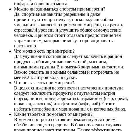
инфаркта головного мозга.
Можно ли заниматься спортом при мигрени?
Да, спортивные занятия разрешены и даже
приветствуются при недуге, поскольку способны
уменьшить количество приступов мигрени, сократить
стрессовый уровень и улучшить общее самочувствие
человека. При этом стоит отдавать предпочтение тем
упражнениям, которые не могут спровоцировать
патологию.
Что можно есть при мигрени?
Для улучшения состояния следует включить в рацион
продукты, обогащенные клетчаткой, магнием,
витаминами группы В и омега-3 жирными кислотами.
Важно следить за водным балансом и потреблять не
менее 2-х литров воды в сутки.
Что нельзя есть при мигрени?
В целях снижения вероятности наступления приступа
следует исключить продукты с глутаматом натрия
(соусы, чипсы, полуфабрикаты), тирамином (сыр, орехи,
шоколад, алкоголь) и кофеином (кофе, чай). Стоит
избегать потребления маринованных и копченых блюд.
Какие таблетки помогают от мигрени?
В момент острого состояния рекомендуется прием
обезболивающего средства. В более тяжелых случаях
врачи прописывают триптаны. Также эффективность