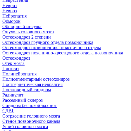
Неврастения
Неврит
Невроз
Нейропатия
Обморок
Обширный инсульт
Опухоль головного мозга
Остеохондроз 2 степени
Остеохондроз грудного отдела позвоночника
Остеохондроз позвоночника поясничного отдела
Остеохондроз пояснично-крестцового отдела позвоночника
Остеохондроз
Отек мозга
Плексит
Полинейропатия
Полисегментарный остеохондроз
Постгерпетическая невралгия
Постковидный синдром
Радикулит
Рассеянный склероз
Синдром беспокойных ног
СДВГ
Сотрясение головного мозга
Стеноз позвоночного канала
Ушиб головного мозга