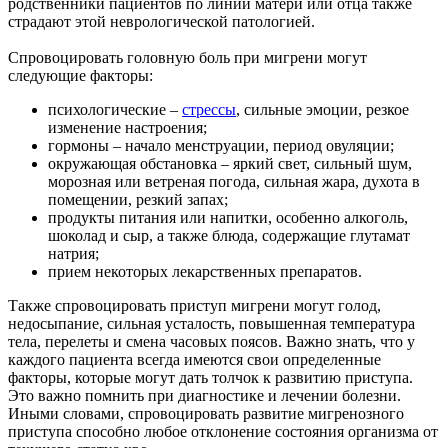
родственники пациентов по линии матери или отца также
страдают этой неврологической патологией.
Спровоцировать головную боль при мигрени могут
следующие факторы:
психологические –
стрессы
, сильные эмоции, резкое
изменение настроения;
гормоны – начало менструации, период овуляции;
окружающая обстановка – яркий свет, сильный шум,
морозная или ветреная погода, сильная жара, духота в
помещении, резкий запах;
продукты питания или напитки, особенно алкоголь,
шоколад и сыр, а также блюда, содержащие глутамат
натрия;
прием некоторых лекарственных препаратов.
Также спровоцировать приступ мигрени могут голод,
недосыпание, сильная усталость, повышенная температура
тела, перелеты и смена часовых поясов. Важно знать, что у
каждого пациента всегда имеются свои определенные
факторы, которые могут дать толчок к развитию приступа.
Это важно помнить при диагностике и лечении болезни.
Иными словами, спровоцировать развитие мигренозного
приступа способно любое отклонение состояния организма от