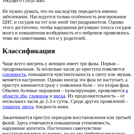
текущего статус-кво.
Не нужно думать, что по наследству передается именно
заболевание. Наследуется только особенность реагирования
ЦНС и сосудов на тот или иной тип раздражителя. Однако
этого достаточно, чтобы нарушения регуляции тонуса сосудов
мозга и повышенная возбудимость его нейронов проявлялись
теми же симптомами, что и у родителей.
Классификация
Чаще всего мигрень у женщин имеет три фазы. Первая –
продромальная. За несколько часов до приступа появляется
сонливость
, повышается чувствительность к свету или звукам,
меняется настроение. Однако иногда эта фаза не наступает, а
приступ начинается сразу с появления боли – это вторая фаза.
Обычно болевые ощущения – пульсирующие, проявляются
в
области лба
,
глазницы
и
виска
. Их продолжительность – от
нескольких часов до 2-3-х суток. Среди других проявлений –
тошнота
,
рвота
, бледность кожи.
Заканчивается приступ периодом восстановления или третьей
фазой. Здесь отмечаются повышенная утомляемость,
нарушение аппетита. Постепенно самочувствие
восстанавливается до нормы, но на это требуется несколько