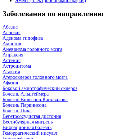
ЭНМГ (электронейромиография)
Заболевания по направлению
Абсанс
Агнозия
Аденома гипофиза
Амнезия
Аневризма головного мозга
Апраксия
Астения
Астроцитома
Атаксия
Атеросклероз головного мозга
Афазия
Боковой амиотрофический склероз
Болезнь Альцгеймера
Болезнь Вильсона-Коновалова
Болезнь Паркинсона
Болезнь Пика
Вегетососудистая дистония
Вестибулярная мигрень
Вибрационная болезнь
Геморрагический инсульт
Гидроцефалия