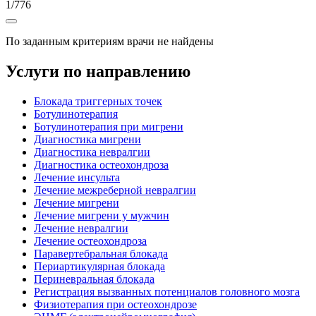
1
/
776
По заданным критериям врачи не найдены
Услуги по направлению
Блокада триггерных точек
Ботулинотерапия
Ботулинотерапия при мигрени
Диагностика мигрени
Диагностика невралгии
Диагностика остеохондроза
Лечение инсульта
Лечение межреберной невралгии
Лечение мигрени
Лечение мигрени у мужчин
Лечение невралгии
Лечение остеохондроза
Паравертебральная блокада
Периартикулярная блокада
Периневральная блокада
Регистрация вызванных потенциалов головного мозга
Физиотерапия при остеохондрозе