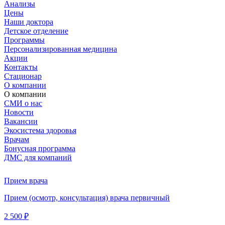
Анализы
Цены
Наши доктора
Детское отделение
Программы
Персонализированная медицина
Акции
Контакты
Стационар
О компании
О компании
СМИ о нас
Новости
Вакансии
Экосистема здоровья
Врачам
Бонусная программа
ДМС для компаний
Прием врача
Прием (осмотр, консультация) врача первичный
2 500 ₽