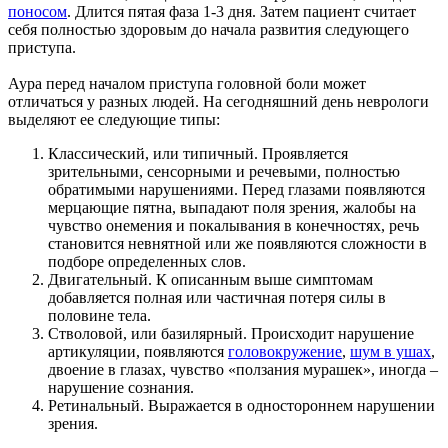
поносом
. Длится пятая фаза 1-3 дня. Затем пациент считает
себя полностью здоровым до начала развития следующего
приступа.
Аура перед началом приступа головной боли может
отличаться у разных людей. На сегодняшний день неврологи
выделяют ее следующие типы:
Классический, или типичный. Проявляется
зрительными, сенсорными и речевыми, полностью
обратимыми нарушениями. Перед глазами появляются
мерцающие пятна, выпадают поля зрения, жалобы на
чувство онемения и покалывания в конечностях, речь
становится невнятной или же появляются сложности в
подборе определенных слов.
Двигательный. К описанным выше симптомам
добавляется полная или частичная потеря силы в
половине тела.
Стволовой, или базилярный. Происходит нарушение
артикуляции, появляются
головокружение
,
шум в ушах
,
двоение в глазах, чувство «ползания мурашек», иногда –
нарушение сознания.
Ретинальный. Выражается в одностороннем нарушении
зрения.