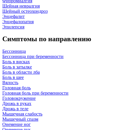
Фибромиалгия
Шейная невралгия
Шейный остеохондроз
Энцефалит
Энцефалопатия
Эпилепсия
Симптомы по направлению
Бессонница
Бессонница при беременности
Боль в висках
Боль в затылке
Боль в области лба
Боль в шее
Вялость
Головная боль
Головная боль при беременности
Головокружение
Дрожь в руках
Дрожь в теле
Мышечная слабость
Мышечный спазм
Онемение ног
Онемение рук