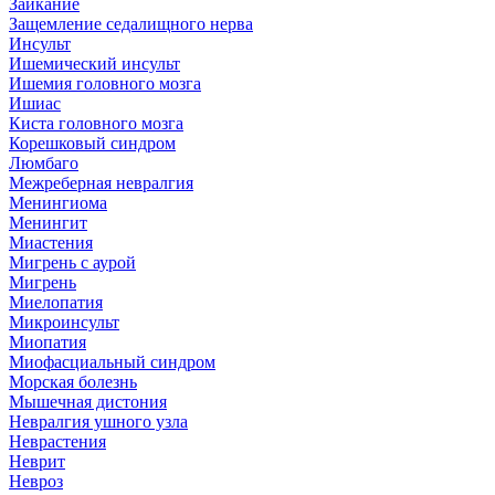
Заикание
Защемление седалищного нерва
Инсульт
Ишемический инсульт
Ишемия головного мозга
Ишиас
Киста головного мозга
Корешковый синдром
Люмбаго
Межреберная невралгия
Менингиома
Менингит
Миастения
Мигрень с аурой
Мигрень
Миелопатия
Микроинсульт
Миопатия
Миофасциальный синдром
Морская болезнь
Мышечная дистония
Невралгия ушного узла
Неврастения
Неврит
Невроз