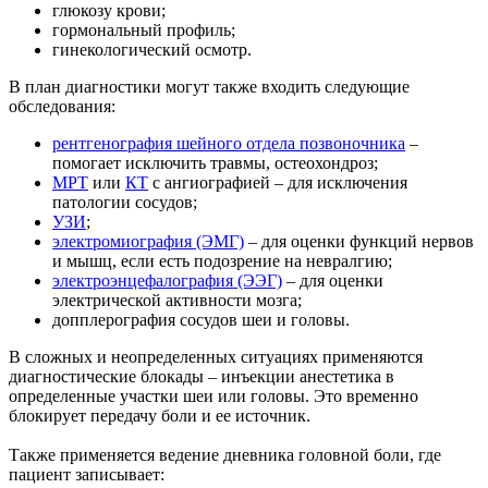
глюкозу крови;
гормональный профиль;
гинекологический осмотр.
В план диагностики могут также входить следующие
обследования:
рентгенография шейного отдела позвоночника
–
помогает исключить травмы, остеохондроз;
МРТ
или
КТ
с ангиографией – для исключения
патологии сосудов;
УЗИ
;
электромиография (ЭМГ)
– для оценки функций нервов
и мышц, если есть подозрение на невралгию;
электроэнцефалография (ЭЭГ)
– для оценки
электрической активности мозга;
допплерография сосудов шеи и головы.
В сложных и неопределенных ситуациях применяются
диагностические блокады – инъекции анестетика в
определенные участки шеи или головы. Это временно
блокирует передачу боли и ее источник.
Также применяется ведение дневника головной боли, где
пациент записывает: