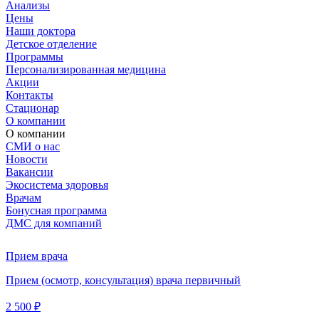
Анализы
Цены
Наши доктора
Детское отделение
Программы
Персонализированная медицина
Акции
Контакты
Стационар
О компании
О компании
СМИ о нас
Новости
Вакансии
Экосистема здоровья
Врачам
Бонусная программа
ДМС для компаний
Прием врача
Прием (осмотр, консультация) врача первичный
2 500 ₽