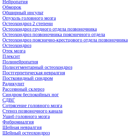
Нейропатия
Обморок
Обширный инсульт
Опухоль головного мозга
Остеохондроз 2 степени
Остеохондроз грудного отдела позвоночника
Остеохондроз позвоночника поясничного отдела
Остеохондроз пояснично-крестцового отдела позвоночника
Остеохондроз
Отек мозга
Плексит
Полинейропатия
Полисегментарный остеохондроз
Постгерпетическая невралгия
Постковидный синдром
Радикулит
Рассеянный склероз
Синдром беспокойных ног
СДВГ
Сотрясение головного мозга
Стеноз позвоночного канала
Ушиб головного мозга
Фибромиалгия
Шейная невралгия
Шейный остеохондроз