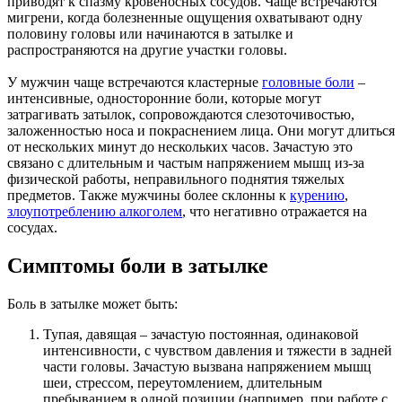
приводят к спазму кровеносных сосудов. Чаще встречаются
мигрени, когда болезненные ощущения охватывают одну
половину головы или начинаются в затылке и
распространяются на другие участки головы.
У мужчин чаще встречаются кластерные
головные боли
–
интенсивные, односторонние боли, которые могут
затрагивать затылок, сопровождаются слезоточивостью,
заложенностью носа и покраснением лица. Они могут длиться
от нескольких минут до нескольких часов. Зачастую это
связано с длительным и частым напряжением мышц из-за
физической работы, неправильного поднятия тяжелых
предметов. Также мужчины более склонны к
курению
,
злоупотреблению алкоголем
, что негативно отражается на
сосудах.
Симптомы боли в затылке
Боль в затылке может быть:
Тупая, давящая – зачастую постоянная, одинаковой
интенсивности, с чувством давления и тяжести в задней
части головы. Зачастую вызвана напряжением мышц
шеи, стрессом, переутомлением, длительным
пребыванием в одной позиции (например, при работе с