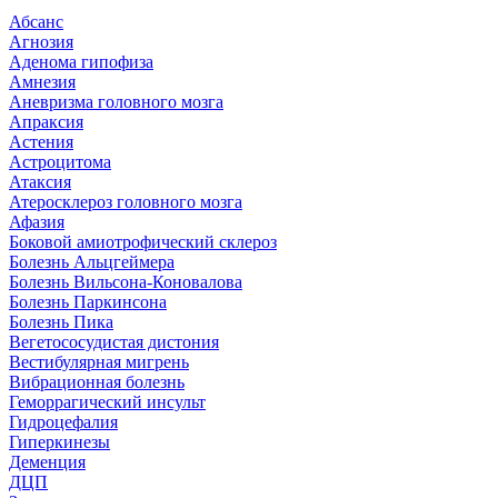
Абсанс
Агнозия
Аденома гипофиза
Амнезия
Аневризма головного мозга
Апраксия
Астения
Астроцитома
Атаксия
Атеросклероз головного мозга
Афазия
Боковой амиотрофический склероз
Болезнь Альцгеймера
Болезнь Вильсона-Коновалова
Болезнь Паркинсона
Болезнь Пика
Вегетососудистая дистония
Вестибулярная мигрень
Вибрационная болезнь
Геморрагический инсульт
Гидроцефалия
Гиперкинезы
Деменция
ДЦП