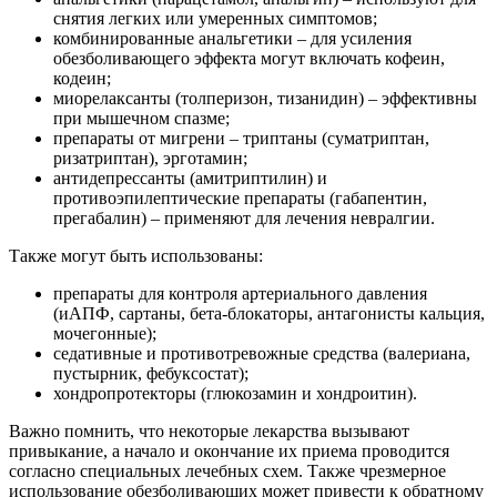
снятия легких или умеренных симптомов;
комбинированные анальгетики – для усиления
обезболивающего эффекта могут включать кофеин,
кодеин;
миорелаксанты (толперизон, тизанидин) – эффективны
при мышечном спазме;
препараты от мигрени – триптаны (суматриптан,
ризатриптан), эрготамин;
антидепрессанты (амитриптилин) и
противоэпилептические препараты (габапентин,
прегабалин) – применяют для лечения невралгии.
Также могут быть использованы:
препараты для контроля артериального давления
(иАПФ, сартаны, бета-блокаторы, антагонисты кальция,
мочегонные);
седативные и противотревожные средства (валериана,
пустырник, фебуксостат);
хондропротекторы (глюкозамин и хондроитин).
Важно помнить, что некоторые лекарства вызывают
привыкание, а начало и окончание их приема проводится
согласно специальных лечебных схем. Также чрезмерное
использование обезболивающих может привести к обратному