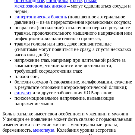
остеохондрозе
,
спондилоартрозе
,
грыже
межпозвоночных дисков
– могут сдавливаться сосуды и
нервы;
гипертоническая болезнь
(повышенное артериальное
давление) – из-за перерастяжения кровеносных сосудов;
невралгия (воспаление) затылочного нерва в результате
травмы, продолжительного мышечного напряжения или
инфекционно-воспалительного процесса;
травмы головы или шеи, даже незначительные
(симптомы могут появиться не сразу, а спустя несколько
часов или дней);
напряжение глаз, например при длительной работе за
компьютером, чтении книги или деятельности,
требующей сосредоточения глаз;
плохой сон;
болезни сосудов (недоразвитие, мальформации, сужение
в результате отложения атеросклеротической бляшки);
синусит
или другие заболевания ЛОР-органов;
психоэмоциональное напряжение, вызывающее
напряжение мышц.
Боль в затылке имеет свои особенности у женщин и мужчин.
У женщин ее появление может быть связано с гормональными
изменениями в течение жизни – менструальные циклы,
беременность,
менопауза
. Колебания уровня эстрогена