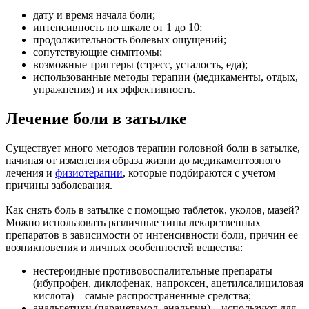
дату и время начала боли;
интенсивность по шкале от 1 до 10;
продолжительность болевых ощущений;
сопутствующие симптомы;
возможные триггеры (стресс, усталость, еда);
использованные методы терапии (медикаменты, отдых,
упражнения) и их эффективность.
Лечение боли в затылке
Существует много методов терапии головной боли в затылке,
начиная от изменения образа жизни до медикаментозного
лечения и
физиотерапии
, которые подбираются с учетом
причины заболевания.
Как снять боль в затылке с помощью таблеток, уколов, мазей?
Можно использовать различные типы лекарственных
препаратов в зависимости от интенсивности боли, причин ее
возникновения и личных особенностей вещества:
нестероидные противовоспалительные препараты
(ибупрофен, диклофенак, напроксен, ацетилсалициловая
кислота) – самые распространенные средства;
анальгетики (парацетамол, анальгин) – используют для