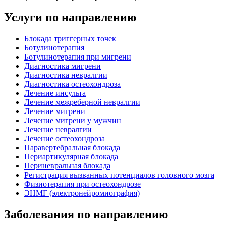
Услуги по направлению
Блокада триггерных точек
Ботулинотерапия
Ботулинотерапия при мигрени
Диагностика мигрени
Диагностика невралгии
Диагностика остеохондроза
Лечение инсульта
Лечение межреберной невралгии
Лечение мигрени
Лечение мигрени у мужчин
Лечение невралгии
Лечение остеохондроза
Паравертебральная блокада
Периартикулярная блокада
Периневральная блокада
Регистрация вызванных потенциалов головного мозга
Физиотерапия при остеохондрозе
ЭНМГ (электронейромиография)
Заболевания по направлению