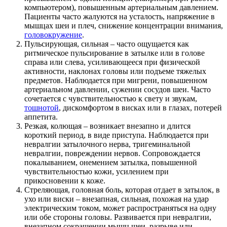
компьютером), повышенным артериальным давлением.
Пациенты часто жалуются на усталость, напряжение в
мышцах шеи и плеч, снижение концентрации внимания,
головокружение
.
Пульсирующая, сильная – часто ощущается как
ритмическое пульсирование в затылке или в голове
справа или слева, усиливающееся при физической
активности, наклонах головы или подъеме тяжелых
предметов. Наблюдается при мигрени, повышенном
артериальном давлении, сужении сосудов шеи. Часто
сочетается с чувствительностью к свету и звукам,
тошнотой
, дискомфортом в висках или в глазах, потерей
аппетита.
Резкая, колющая – возникает внезапно и длится
короткий период, в виде приступа. Наблюдается при
невралгии затылочного нерва, тригеминальной
невралгии, повреждении нервов. Сопровождается
покалыванием, онемением затылка, повышенной
чувствительностью кожи, усилением при
прикосновении к коже.
Стреляющая, головная боль, которая отдает в затылок, в
ухо или виски – внезапная, сильная, похожая на удар
электрическим током, может распространяться на одну
или обе стороны головы. Развивается при невралгии,
внезапном сокращении мышц шеи, разрыве или