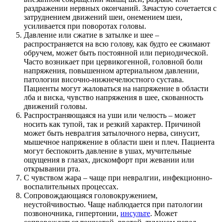
раздражении нервных окончаний. Зачастую сочетается с
затруднением движений шеи, онемением шеи,
усиливается при поворотах головы.
Давление или сжатие в затылке и шее –
распространяется на всю голову, как будто ее сжимают
обручем, может быть постоянной или периодической.
Часто возникает при цервикогенной, головной боли
напряжения, повышенном артериальном давлении,
патологии височно-нижнечелюстного сустава.
Пациенты могут жаловаться на напряжение в области
лба и виска, чувство напряжения в шее, скованность
движений головы.
Распространяющаяся на уши или челюсть – может
носить как тупой, так и резкий характер. Причиной
может быть невралгия затылочного нерва, синусит,
мышечное напряжение в области шеи и плеч. Пациента
могут беспокоить давление в ушах, мучительные
ощущения в глазах, дискомфорт при жевании или
открывании рта.
С чувством жара – чаще при невралгии, инфекционно-
воспалительных процессах.
Сопровождающаяся головокружением,
неустойчивостью. Чаще наблюдается при патологии
позвоночника, гипертонии,
инсульте
. Может