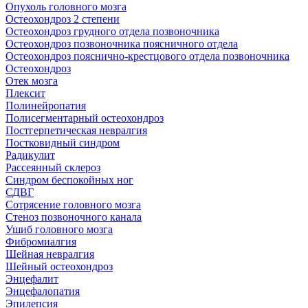
Опухоль головного мозга
Остеохондроз 2 степени
Остеохондроз грудного отдела позвоночника
Остеохондроз позвоночника поясничного отдела
Остеохондроз пояснично-крестцового отдела позвоночника
Остеохондроз
Отек мозга
Плексит
Полинейропатия
Полисегментарный остеохондроз
Постгерпетическая невралгия
Постковидный синдром
Радикулит
Рассеянный склероз
Синдром беспокойных ног
СДВГ
Сотрясение головного мозга
Стеноз позвоночного канала
Ушиб головного мозга
Фибромиалгия
Шейная невралгия
Шейный остеохондроз
Энцефалит
Энцефалопатия
Эпилепсия