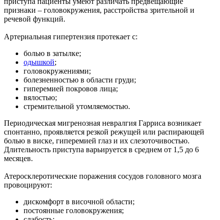
приступа пациенты умеют различать предвещающие
признаки – головокружения, расстройства зрительной и
речевой функций.
Артериальная гипертензия протекает с:
болью в затылке;
одышкой
;
головокружениями;
болезненностью в области груди;
гиперемией покровов лица;
вялостью;
стремительной утомляемостью.
Периодическая мигренозная невралгия Гарриса возникает
спонтанно, проявляется резкой режущей или распирающей
болью в виске, гиперемией глаз и их слезоточивостью.
Длительность приступа варьируется в среднем от 1,5 до 6
месяцев.
Атеросклеротические поражения сосудов головного мозга
провоцируют:
дискомфорт в височной области;
постоянные головокружения;
слабость;