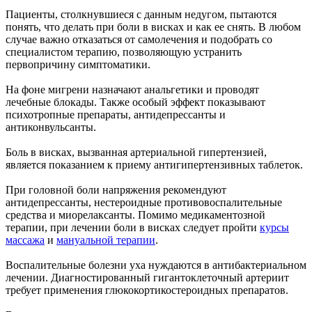
Пациенты, столкнувшиеся с данным недугом, пытаются
понять, что делать при боли в висках и как ее снять. В любом
случае важно отказаться от самолечения и подобрать со
специалистом терапию, позволяющую устранить
первопричину симптоматики.
На фоне мигрени назначают анальгетики и проводят
лечебные блокады. Также особый эффект показывают
психотропные препараты, антидепрессанты и
антиконвульсанты.
Боль в висках, вызванная артериальной гипертензией,
является показанием к приему антигипертензивных таблеток.
При головной боли напряжения рекомендуют
антидепрессанты, нестероидные противовоспалительные
средства и миорелаксанты. Помимо медикаментозной
терапии, при лечении боли в висках следует пройти
курсы
массажа
и
мануальной терапии
.
Воспалительные болезни уха нуждаются в антибактериальном
лечении. Диагностированный гигантоклеточный артериит
требует применения глюкокортикостероидных препаратов.