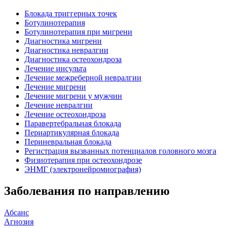
Блокада триггерных точек
Ботулинотерапия
Ботулинотерапия при мигрени
Диагностика мигрени
Диагностика невралгии
Диагностика остеохондроза
Лечение инсульта
Лечение межреберной невралгии
Лечение мигрени
Лечение мигрени у мужчин
Лечение невралгии
Лечение остеохондроза
Паравертебральная блокада
Периартикулярная блокада
Периневральная блокада
Регистрация вызванных потенциалов головного мозга
Физиотерапия при остеохондрозе
ЭНМГ (электронейромиография)
Заболевания по направлению
Абсанс
Агнозия