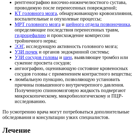
рентгенографию височно-нижнечелюстного сустава,
проводимую после перенесенных повреждений;
КТ головного мозга
, обнаруживающую кровоизлияния,
воспалительные и опухолевые процессы;
МРТ головного мозга
и
шейного отдела позвоночника
,
определяющие последствия перенесенных травм,
гидроцефалию
и происхождение компрессии
тройничного нерва;
ЭЭГ
, исследующую активность головного мозга;
УЗИ почек
и органов эндокринной системы;
УЗИ сосудов головы
и
шеи
, выявляющее тромбоз или
сужение просвета сосудов;
ангиографию, оценивающую состояние кровеносных
сосудов головы с применением контрастного вещества;
люмбальную пункцию, позволяющую установить
причины повышенного внутричерепного давления.
Полученную спинномозговую жидкость подвергают
микроскопическому, микробиологическому и ПЦР-
исследованию.
По усмотрению врача могут потребоваться дополнительные
обследования и консультации узких специалистов.
Лечение