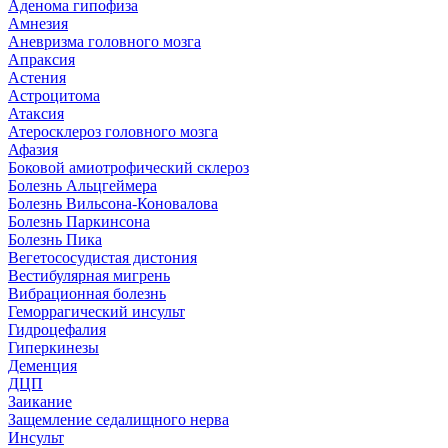
Аденома гипофиза
Амнезия
Аневризма головного мозга
Апраксия
Астения
Астроцитома
Атаксия
Атеросклероз головного мозга
Афазия
Боковой амиотрофический склероз
Болезнь Альцгеймера
Болезнь Вильсона-Коновалова
Болезнь Паркинсона
Болезнь Пика
Вегетососудистая дистония
Вестибулярная мигрень
Вибрационная болезнь
Геморрагический инсульт
Гидроцефалия
Гиперкинезы
Деменция
ДЦП
Заикание
Защемление седалищного нерва
Инсульт