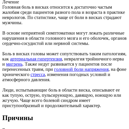
Лечение
Головная боль в висках относится к достаточно частым
жалобам среди пациентов разного пола и возраста в практике
неврологов. По статистике, чаще от боли в висках страдают
мужчины.
В основе неприятной симптоматики могут лежать различные
нарушения в области головного мозга и его оболочек, органов
сердечно-сосудистой или нервной системы.
Боль в висках головы может сопутствовать таким патологиям,
как
артериальная гипертензия
, невралгия тройничного нерва
и
мигрень
. Также недуг развивается у пациентов после
перенесенных травм, при
головной боли напряжения
, на фоне
хронического
стресса
, изменения погодных условий и
атмосферного давления.
Люди, испытывающие боль в области виска, описывают ее
как тупую, острую, пульсирующую, давящую, ноющую или
жгучую. Чаще всего болевой синдром имеет
приступообразный и продолжительный характер.
Причины