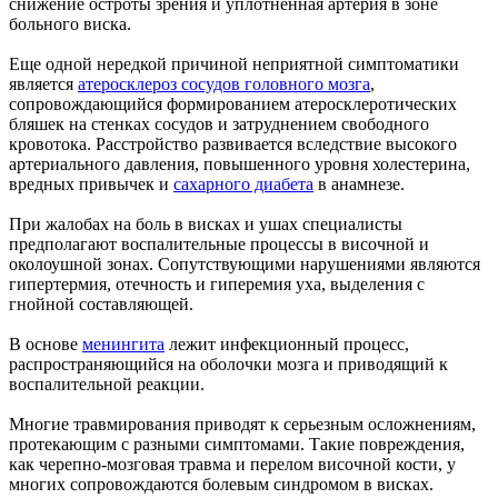
снижение остроты зрения и уплотненная артерия в зоне
больного виска.
Еще одной нередкой причиной неприятной симптоматики
является
атеросклероз сосудов головного мозга
,
сопровождающийся формированием атеросклеротических
бляшек на стенках сосудов и затруднением свободного
кровотока. Расстройство развивается вследствие высокого
артериального давления, повышенного уровня холестерина,
вредных привычек и
сахарного диабета
в анамнезе.
При жалобах на боль в висках и ушах специалисты
предполагают воспалительные процессы в височной и
околоушной зонах. Сопутствующими нарушениями являются
гипертермия, отечность и гиперемия уха, выделения с
гнойной составляющей.
В основе
менингита
лежит инфекционный процесс,
распространяющийся на оболочки мозга и приводящий к
воспалительной реакции.
Многие травмирования приводят к серьезным осложнениям,
протекающим с разными симптомами. Такие повреждения,
как черепно-мозговая травма и перелом височной кости, у
многих сопровождаются болевым синдромом в висках.