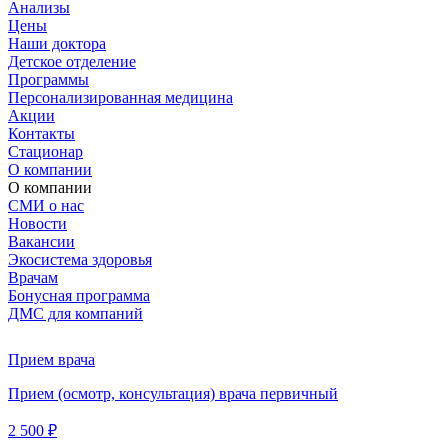
Анализы
Цены
Наши доктора
Детское отделение
Программы
Персонализированная медицина
Акции
Контакты
Стационар
О компании
О компании
СМИ о нас
Новости
Вакансии
Экосистема здоровья
Врачам
Бонусная программа
ДМС для компаний
Прием врача
Прием (осмотр, консультация) врача первичный
2 500 ₽