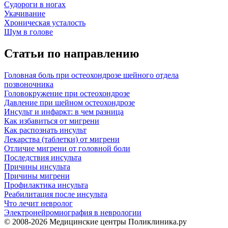
Судороги в ногах
Укачивание
Хроническая усталость
Шум в голове
Статьи по направлению
Головная боль при остеохондрозе шейного отдела
позвоночника
Головокружение при остеохондрозе
Давление при шейном остеохондрозе
Инсульт и инфаркт: в чем разница
Как избавиться от мигрени
Как распознать инсульт
Лекарства (таблетки) от мигрени
Отличие мигрени от головной боли
Последствия инсульта
Причины инсульта
Причины мигрени
Профилактика инсульта
Реабилитация после инсульта
Что лечит невролог
Электронейромиография в неврологии
© 2008-2026 Медицинские центры Поликлиника.ру