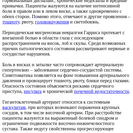
гормональный дисбаланс, хронические недосыпы и вредные
привычки. Пациенты жалуются на наличие интенсивной
боли в правом или в левом виске, а также одновременно с
обеих сторон. Помимо этого, отмечают и другие проявления –
тошноту
, рвоту,
головокружения
и светобоязнь.
Периодическая мигренозная невралгия Гарриса протекает с
внезапной болью в области глаза с последующим
распространением на висок, лоб и скулы. Среди возможных
причин патологического состояния рассматривают нервные и
сосудистые нарушения.
Боль в висках и затылке часто сопровождает артериальную
гипертензию – заболевание сердечно-сосудистой системы.
Симптоматика появляется на фоне повышения артериального
давления и провоцирует тошноту, рвоту, блики перед глазами.
Опасность состояния объясняется рисками сердечного
приступа,
инсульта
и хронической
почечной недостаточности
.
Гигантоклеточный артериит относится к системным
васкулитам
, при которых возникают поражения крупных
сосудов, в том числе височной артерии. При расстройстве
пациенты жалуются на выраженный болевой синдром и
ограничение подвижности височно-нижнечелюстного
сустава. Также недугу свойственны прогрессирующее