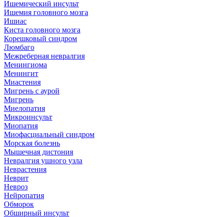
Ишемический инсульт
Ишемия головного мозга
Ишиас
Киста головного мозга
Корешковый синдром
Люмбаго
Межреберная невралгия
Менингиома
Менингит
Миастения
Мигрень с аурой
Мигрень
Миелопатия
Микроинсульт
Миопатия
Миофасциальный синдром
Морская болезнь
Мышечная дистония
Невралгия ушного узла
Неврастения
Неврит
Невроз
Нейропатия
Обморок
Обширный инсульт