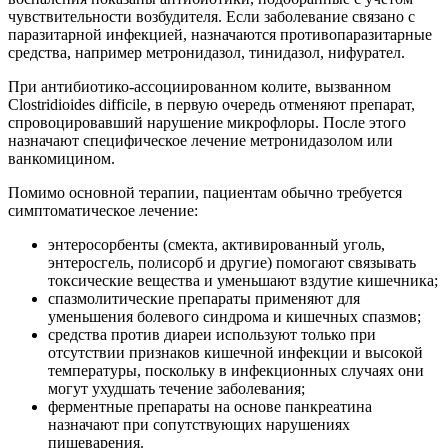
чувствительности возбудителя. Если заболевание связано с
паразитарной инфекцией, назначаются противопаразитарные
средства, например метронидазол, тинидазол, нифурател.
При антибиотико-ассоциированном колите, вызванном
Clostridioides difficile, в первую очередь отменяют препарат,
спровоцировавший нарушение микрофлоры. После этого
назначают специфическое лечение метронидазолом или
ванкомицином.
Помимо основной терапии, пациентам обычно требуется
симптоматическое лечение:
энтеросорбенты (смекта, активированный уголь,
энтеросгель, полисорб и другие) помогают связывать
токсические вещества и уменьшают вздутие кишечника;
спазмолитические препараты применяют для
уменьшения болевого синдрома и кишечных спазмов;
средства против диареи используют только при
отсутствии признаков кишечной инфекции и высокой
температуры, поскольку в инфекционных случаях они
могут ухудшать течение заболевания;
ферментные препараты на основе панкреатина
назначают при сопутствующих нарушениях
пищеварения.