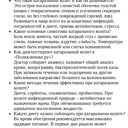
Что такое катаральный колит и как он развивается?
Это острое воспаление слизистой оболочки толстой
кишки с покраснением, отеком и усилением секреции
слизи, но без глубоких повреждений (эрозий, язв).
Развивается чаще всего из-за кишечных инфекций,
погрешностей в диете, приема антибиотиков, стресса.
Какие основные симптомы катарального колита?
Боль внизу живота, частый жидкий стул с примесью
слизи, ложные позывы, вздутие, слабость. Температура
может быть нормальной или слегка повышенной.
Как диагностируют катаральный колит в
«Поликлинике.ру»?
Доктор собирает анамнез, назначает общий анализ
крови, копрограмму, бактериологический посев кала.
При затяжном течении или подозрении на другие
заболевания направляет больного на колоноскопию.
Какие методы лечения эффективны при катаральном
колите?
Диета, сорбенты, спазмолитики, пробиотики. При
колите инфекционной природе – антибиотики по
назначению врача. При обезвоживании требуется
адекватное восполнение жидкости.
Какую диету нужно соблюдать при катаральном колите?
Во время обострения рекомендуется максимально
щадящее питание. В первые дни рацион может