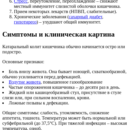
Стресс
, переутомление, переохлаждение – снижают
местный иммунитет слизистой оболочки кишечника.
Прием некоторых лекарств (НПВП, слабительные).
Хронические заболевания (
сахарный диабет
,
гипотиреоз
) – ухудшают общий иммунитет.
Симптомы и клиническая картина
Катаральный колит кишечника обычно начинается остро или
подостро.
Основные признаки:
Боль внизу живота. Она бывает ноющей, схваткообразной,
обычно усиливается перед дефекацией.
Вздутие живота
, повышенное газообразование
Частые опорожнения кишечника – до десяти раз в день.
Жидкий или кашицеобразный стул, присутствие в стуле
слизи или, при сильном воспалении, крови.
Ложные позывы к дефекации.
Общие симптомы: слабость, утомляемость, снижение
аппетита, тошнота. Температура может быть нормальной или
субфебрильной (до 37,5°C). При тяжелой инфекции – высокая
температура, озноб.