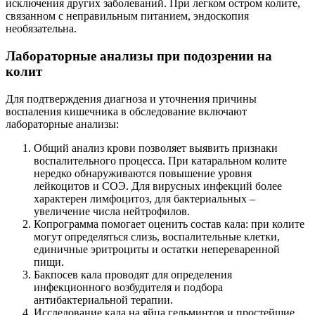
исключения других заболеваний. При легком остром колите,
связанном с неправильным питанием, эндоскопия
необязательна.
Лабораторные анализы при подозрении на
колит
Для подтверждения диагноза и уточнения причины
воспаления кишечника в обследование включают
лабораторные анализы:
Общий анализ крови позволяет выявить признаки
воспалительного процесса. При катаральном колите
нередко обнаруживаются повышение уровня
лейкоцитов и СОЭ. Для вирусных инфекций более
характерен лимфоцитоз, для бактериальных –
увеличение числа нейтрофилов.
Копрограмма помогает оценить состав кала: при колите
могут определяться слизь, воспалительные клетки,
единичные эритроциты и остатки непереваренной
пищи.
Бакпосев кала проводят для определения
инфекционного возбудителя и подбора
антибактериальной терапии.
Исследование кала на яйца гельминтов и простейшие