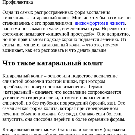
Профилактика
Одна из самых распространенных форм воспаления
кишечника – катаральный колит. Многие хотя бы раз в жизни
сталкивались с его проявлениями:
дискомфортом в животе
,
частыми позывами в туалет, изменением стула. Нередко это
состояние называют «кишечной простудой». Оно неприятно,
но при правильном подходе хорошо поддается лечению. Из
статьи вы узнаете, катаральный колит – что это, почему
возникает, как его распознать и что делать дальше.
Что такое катаральный колит
Катаральный колит – острое или подострое воспаление
слизистой оболочки толстой кишки, при котором
преобладают поверхностные изменения. Термин
«катаральный» означает, что воспаление сопровождается
усилением секреции слизи, отеком и покраснением
слизистой, но без глубоких повреждений (эрозий, язв). Это
самая легкая форма колита, которая при своевременном
лечении обычно проходит без следа. Однако если болезнь
запустить, она способна перейти в более серьезные формы.
Катаральный колит может быть изолированным (поражена
только толстая кишка) или сочетаться с воспалением других