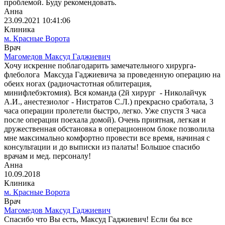
проблемой. Буду рекомендовать.
Анна
23.09.2021 10:41:06
Клиника
м. Красные Ворота
Врач
Магомедов Максуд Гаджиевич
Хочу искренне поблагодарить замечательного хирурга-
флеболога Максуда Гаджиевича за проведенную операцию на
обеих ногах (радиочастотная облитерация,
минифлебэктомия). Вся команда (2й хирург - Николайчук
А.И., анестезиолог - Нистратов С.Л.) прекрасно сработала, 3
часа операции пролетели быстро, легко. Уже спустя 3 часа
после операции поехала домой). Очень приятная, легкая и
дружественная обстановка в операционном блоке позволила
мне максимально комфортно провести все время, начиная с
консультации и до выписки из палаты! Большое спасибо
врачам и мед. персоналу!
Анна
10.09.2018
Клиника
м. Красные Ворота
Врач
Магомедов Максуд Гаджиевич
Спасибо что Вы есть, Максуд Гаджиевич! Если бы все