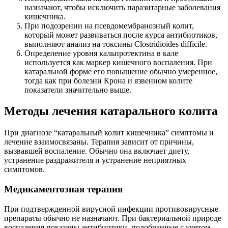
назначают, чтобы исключить паразитарные заболевания
кишечника.
При подозрении на псевдомембранозный колит,
который может развиваться после курса антибиотиков,
выполняют анализ на токсины Clostridioides difficile.
Определение уровня кальпротектина в кале
используется как маркер кишечного воспаления. При
катаральной форме его повышение обычно умеренное,
тогда как при болезни Крона и язвенном колите
показатели значительно выше.
Методы лечения катарального колита
При диагнозе “катаральный колит кишечника” симптомы и
лечение взаимосвязаны. Терапия зависит от причины,
вызвавшей воспаление. Обычно она включает диету,
устранение раздражителя и устранение неприятных
симптомов.
Медикаментозная терапия
При подтвержденной вирусной инфекции противовирусные
препараты обычно не назначают. При бактериальной природе
воспаления показаны антибиотики, подобранные с учетом