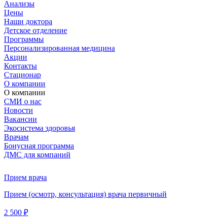
Анализы
Цены
Наши доктора
Детское отделение
Программы
Персонализированная медицина
Акции
Контакты
Стационар
О компании
О компании
СМИ о нас
Новости
Вакансии
Экосистема здоровья
Врачам
Бонусная программа
ДМС для компаний
Прием врача
Прием (осмотр, консультация) врача первичный
2 500 ₽