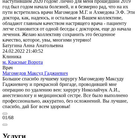
наступившим 2020 годом! Лично для меня прошедший 2019
год был годом начала болезней, и я безмерно рад, что на их
пути встретились врачи Магомедов М.Г. и Ахмедова Э.Ф. Эти
доктора, как, надеюсь, и остальные в Вашем коллективе,
обладают главным качеством настрящего врача - пациенту
легче становится от одной беседы с доктором, еще до начала
лечения. Желаю коллективу сохранить это бесценное
качество, которое, увы, многими утеряно!
Батугина Анна Анатольевна
24.02.2022 21:40:52
Клиника
м. Красные Ворота
Врач
Магомедов Максуд Гаджиевич
Большое спасибо лучшему хирургу Магомедову Максуду
Гаджиевичу и прекрасной бригаде, проводившей мне
операцию по удалению вен: хирургу Николайчук А.И.,
анестезиологу и медицинской сестре. Все было выполнено
профессионально, аккуратно, без осложнений. Вы лучшие,
спасибо, дай Бог всем здоровья!
01
/68
Услуги