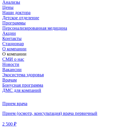
Анализы
Цены
Наши доктора
Детское отделение
Программы
Персонализированная медицина
Акции
Контакты
Стационар
О компании
О компании
СМИ о нас
Новости
Вакансии
Экосистема здоровья
Врачам
Бонусная программа
ДМС для компаний
Прием врача
Прием (осмотр, консультация) врача первичный
2 500 ₽