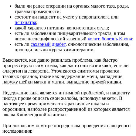
были ли ранее операции на органах малого таза, роды,
травмы промежности;
состоит ли пациент на учете у невропатолога или
психиатра
;
какой характер питания, консистенция стула;
есть ли заболевания пищеварительного тракта, в том
числе неспецифический язвенный
колит
,
болезнь Крона
;
есть ли
сахарный диабет
, онкологические заболевания,
проводились ли курсы химиотерапии.
Выясняется, как давно развилась проблема, как быстро
прогрессируют симптомы, как часто они возникают, есть ли
аллергия на лекарства. Уточняются симптомы пролапса
тазовых органов, такие как недержание мочи, выпадение
наружу шейки матки и матки, выпадение прямой кишки.
Недержание кала является интимной проблемой, и пациенту
иногда проще описать свои жалобы, используя анкеты. В
настоящее время применяются различные шкалы и
опросники, наиболее распространенной из которых является
шкала Кливлендской клиники.
При локальном осмотре посредством проведения пальцевого
исследования: