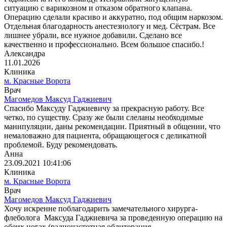
ситуацию с варикозном и отказом обратного клапана.
Операцию сделали красиво и аккуратно, под общим наркозом.
Отдельная благодарность анестезиологу и мед. Сёстрам. Все
лишнее убрали, все нужное добавили. Сделано все
качественно и профессионально. Всем большое спасибо.!
Александра
11.01.2026
Клиника
м. Красные Ворота
Врач
Магомедов Максуд Гаджиевич
Спасибо Максуду Гаджиевичу за прекрасную работу. Все
четко, по существу. Сразу же были слеланы необходимые
манипуляции, даны рекомендации. Приятный в общении, что
немаловажно для пациента, обращающегося с деликатной
проблемой. Буду рекомендовать.
Анна
23.09.2021 10:41:06
Клиника
м. Красные Ворота
Врач
Магомедов Максуд Гаджиевич
Хочу искренне поблагодарить замечательного хирурга-
флеболога Максуда Гаджиевича за проведенную операцию на
обеих ногах (радиочастотная облитерация,