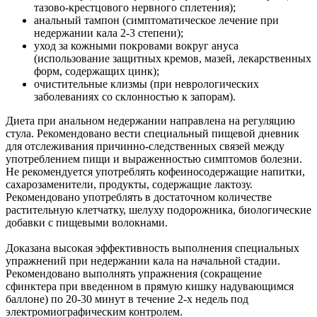
тазово-крестцового нервного сплетения);
анальный тампон (симптоматическое лечение при
недержании кала 2-3 степени);
уход за кожными покровами вокруг ануса
(использование защитных кремов, мазей, лекарственных
форм, содержащих цинк);
очистительные клизмы (при неврологических
заболеваниях со склонностью к запорам).
Диета при анальном недержании направлена на регуляцию
стула. Рекомендовано вести специальный пищевой дневник
для отслеживания причинно-следственных связей между
употреблением пищи и выраженностью симптомов болезни.
Не рекомендуется употреблять кофеиносодержащие напитки,
сахарозаменители, продукты, содержащие лактозу.
Рекомендовано употреблять в достаточном количестве
растительную клетчатку, шелуху подорожника, биологические
добавки с пищевыми волокнами.
Доказана высокая эффективность выполнения специальных
упражнений при недержании кала на начальной стадии.
Рекомендовано выполнять упражнения (сокращение
сфинктера при введенном в прямую кишку надувающимся
баллоне) по 20-30 минут в течение 2-х недель под
электромиографическим контролем.