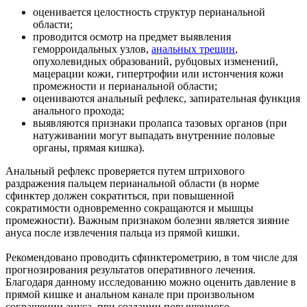
оценивается целостность структур перианальной
области;
проводится осмотр на предмет выявления
геморроидальных узлов,
анальных трещин
,
опухолевидных образований, рубцовых изменений,
мацерации кожи, гипертрофии или истончения кожи
промежности и перианальной области;
оцениваются анальный рефлекс, запирательная функция
анального прохода;
выявляются признаки пролапса тазовых органов (при
натуживании могут выпадать внутренние половые
органы, прямая кишка).
Анальный рефлекс проверяется путем штрихового
раздражения пальцем перианальной области (в норме
сфинктер должен сократиться, при повышенной
сократимости одновременно сокращаются и мышцы
промежности). Важным признаком болезни является зияние
ануса после извлечения пальца из прямой кишки.
Рекомендовано проводить сфинктерометрию, в том числе для
прогнозирования результатов оперативного лечения.
Благодаря данному исследованию можно оценить давление в
прямой кишке и анальном канале при произвольном
сокращении ануса, при создании повышенного