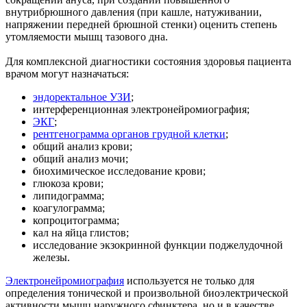
внутрибрюшного давления (при кашле, натуживании,
напряжении передней брюшной стенки) оценить степень
утомляемости мышц тазового дна.
Для комплексной диагностики состояния здоровья пациента
врачом могут назначаться:
эндоректальное УЗИ
;
интерференционная электронейромиография;
ЭКГ
;
рентгенограмма органов грудной клетки
;
общий анализ крови;
общий анализ мочи;
биохимическое исследование крови;
глюкоза крови;
липидограмма;
коагулограмма;
копроцитограмма;
кал на яйца глистов;
исследование экзокринной функции поджелудочной
железы.
Электронейромиография
используется не только для
определения тонической и произвольной биоэлектрической
активности мышц наружного сфинктера, но и в качестве