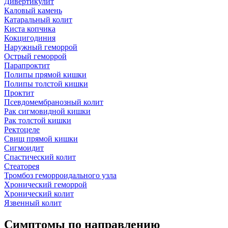
Дивертикулит
Каловый камень
Катаральный колит
Киста копчика
Кокцигодиния
Наружный геморрой
Острый геморрой
Парапроктит
Полипы прямой кишки
Полипы толстой кишки
Проктит
Псевдомембранозный колит
Рак сигмовидной кишки
Рак толстой кишки
Ректоцеле
Свищ прямой кишки
Сигмоидит
Спастический колит
Стеаторея
Тромбоз геморроидального узла
Хронический геморрой
Хронический колит
Язвенный колит
Симптомы по направлению