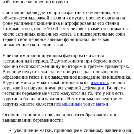
избыточное количество воздуха.
Состояние наблюдается при возрастных изменениях, что
объясняется задержкой газов и химуса в просвете органа на
фоне удлинения кишечника и атрофирования его стенки.
Помимо этого, после 50-60 лет у человека заметно снижается
число активных кишечных желез, а пищеварительные соки
теряют свой первоначальный функционал, вызывая
повышенное скопление газов.
Еще одним провоцирующим фактором считается
гестационный период. Вздутие живота при беременности
обычно беспокоит женщину во втором и третьем триместрах.
В основе недуга лежат такие процессы, как повышенное
образование газов и их замедленное выведение из кишечника.
Вздутие живота может комбинироваться с
изжогой
, кислой
отрыжкой и нарушениями регулярной дефекации. Во время
гестации беременные часто жалуются на то, что у них есть
вздутие и болит внизу живота. Негативным последствием
вздутия живота является
повышенный тонус матки
.
Основные причины повышенного газообразования при
вынашивании беременности:
увеличение матки, приводящее к сильному давлению на