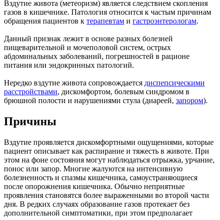
Вздутие живота (метеоризм) является следствием скопления
газов в кишечнике. Патология относится к частым причинам
обращения пациентов к
терапевтам
и
гастроэнтерологам
.
Данный признак лежит в основе разных болезней
пищеварительной и мочеполовой систем, острых
абдоминальных заболеваний, погрешностей в рационе
питания или эндокринных патологий.
Нередко вздутие живота сопровождается
диспепсическими
расстройствами
, дискомфортом, болевым синдромом в
брюшной полости и нарушениями стула (диареей,
запором
).
Причины
Вздутие проявляется дискомфортными ощущениями, которые
пациент описывает как распирание и тяжесть в животе. При
этом на фоне состояния могут наблюдаться отрыжка, урчание,
понос или запор. Многие жалуются на интенсивную
болезненность и спазмы кишечника, самоустраняющиеся
после опорожнения кишечника. Обычно неприятные
проявления становятся более выраженными во второй части
дня. В редких случаях образование газов протекает без
дополнительной симптоматики, при этом предполагает