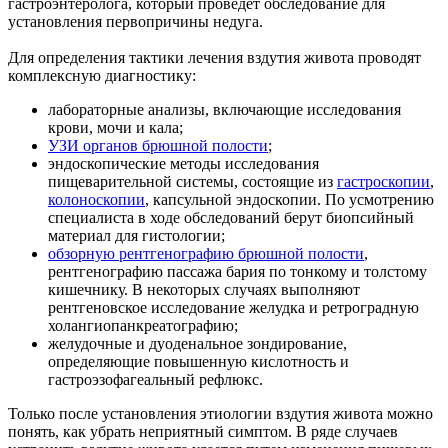
гастроэнтеролога, который проведет обследование для
установления первопричины недуга.
Для определения тактики лечения вздутия живота проводят
комплексную диагностику:
лабораторные анализы, включающие исследования
крови, мочи и кала;
УЗИ органов брюшной полости
;
эндоскопические методы исследования
пищеварительной системы, состоящие из
гастроскопии
,
колоноскопии
, капсульной эндоскопии. По усмотрению
специалиста в ходе обследований берут биопсийный
материал для гистологии;
обзорную рентгенографию брюшной полости
,
рентгенографию пассажа бария по тонкому и толстому
кишечнику. В некоторых случаях выполняют
рентгеновское исследование желудка и ретроградную
холангиопанкреатографию;
желудочные и дуоденальное зондирование,
определяющие повышенную кислотность и
гастроэзофагеальный рефлюкс.
Только после установления этиологии вздутия живота можно
понять, как убрать неприятный симптом. В ряде случаев