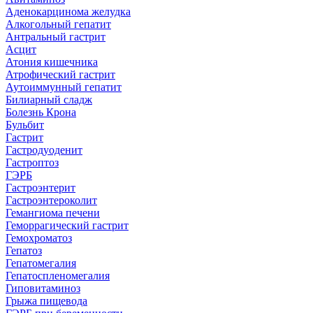
Аденокарцинома желудка
Алкогольный гепатит
Антральный гастрит
Асцит
Атония кишечника
Атрофический гастрит
Аутоиммунный гепатит
Билиарный сладж
Болезнь Крона
Бульбит
Гастрит
Гастродуоденит
Гастроптоз
ГЭРБ
Гастроэнтерит
Гастроэнтероколит
Гемангиома печени
Геморрагический гастрит
Гемохроматоз
Гепатоз
Гепатомегалия
Гепатоспленомегалия
Гиповитаминоз
Грыжа пищевода