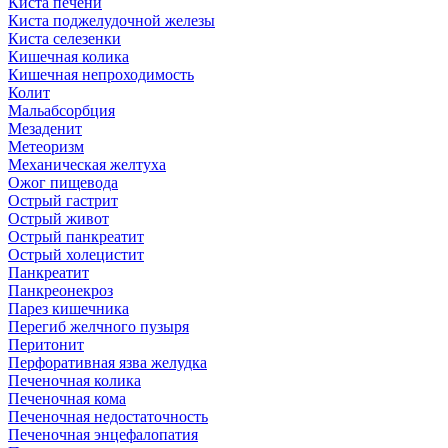
Киста печени
Киста поджелудочной железы
Киста селезенки
Кишечная колика
Кишечная непроходимость
Колит
Мальабсорбция
Мезаденит
Метеоризм
Механическая желтуха
Ожог пищевода
Острый гастрит
Острый живот
Острый панкреатит
Острый холецистит
Панкреатит
Панкреонекроз
Парез кишечника
Перегиб желчного пузыря
Перитонит
Перфоративная язва желудка
Печеночная колика
Печеночная кома
Печеночная недостаточность
Печеночная энцефалопатия