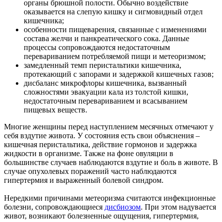
органы брюшной полости. Обычно воздействие
оказывается на слепую кишку и сигмовидный отдел
кишечника;
особенности пищеварения, связанные с изменениями
состава желчи и панкреатического сока. Данные
процессы сопровождаются недостаточным
перевариванием потребляемой пищи и метеоризмом;
замедленный темп перистальтики кишечника,
протекающий с запорами и задержкой кишечных газов;
дисбаланс микрофлоры кишечника, вызванный
сложностями эвакуации кала из толстой кишки,
недостаточным перевариванием и всасыванием
пищевых веществ.
Многие женщины перед наступлением месячных отмечают у
себя вздутие живота. У состояния есть свои объяснения –
кишечная перистальтика, действие гормонов и задержка
жидкости в организме. Также на фоне овуляции в
большинстве случаев наблюдаются вздутие и боль в животе. В
случае опухолевых поражений часто наблюдаются
гипертермия и выраженный болевой синдром.
Нередкими причинами метеоризма считаются инфекционные
болезни, сопровождающиеся
дисбиозом
. При этом надувается
живот, возникают болезненные ощущения, гипертермия,