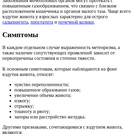
Заболевания мочеполовых органов могут протекать с
повышенным газообразованием, что связано с близким
расположением кишечника и органов малого таза. Чаще всего
вздутие живота у взрослых характерно для острого
сальпингита
,
простатита
и
почечной колики
.
Симптомы
В каждом отдельном случае выраженность метеоризма, а
также наличие сопутствующих проявлений зависит от
первопричины состояния и степени тяжести.
К основным симптомам, которые наблюдаются на фоне
вздутия живота, относят:
чувство переполненности;
повышенное образование газов;
увеличение объема живота;
изжогу;
отрыжку;
тошноту и рвоту;
запоры или расстройство желудка.
Другими признаками, сочетающимися с вздутием живота,
являются: