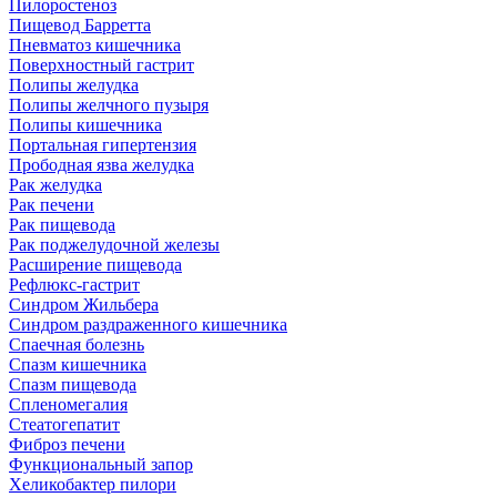
Пилоростеноз
Пищевод Барретта
Пневматоз кишечника
Поверхностный гастрит
Полипы желудка
Полипы желчного пузыря
Полипы кишечника
Портальная гипертензия
Прободная язва желудка
Рак желудка
Рак печени
Рак пищевода
Рак поджелудочной железы
Расширение пищевода
Рефлюкс-гастрит
Синдром Жильбера
Синдром раздраженного кишечника
Спаечная болезнь
Спазм кишечника
Спазм пищевода
Спленомегалия
Стеатогепатит
Фиброз печени
Функциональный запор
Хеликобактер пилори