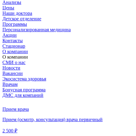
Анализы
Цены
Наши доктора
Детское отделение
Программы
Персонализированная медицина
Акции
Контакты
Стационар
О компании
О компании
СМИ о нас
Новости
Вакансии
Экосистема здоровья
Врачам
Бонусная программа
ДМС для компаний
Прием врача
Прием (осмотр, консультация) врача первичный
2 500 ₽