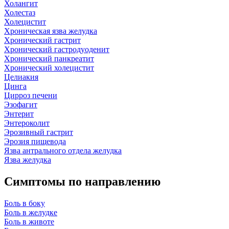
Холангит
Холестаз
Холецистит
Хроническая язва желудка
Хронический гастрит
Хронический гастродуоденит
Хронический панкреатит
Хронический холецистит
Целиакия
Цинга
Цирроз печени
Эзофагит
Энтерит
Энтероколит
Эрозивный гастрит
Эрозия пищевода
Язва антрального отдела желудка
Язва желудка
Симптомы по направлению
Боль в боку
Боль в желудке
Боль в животе