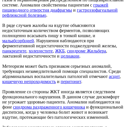
системе. Аномалии свойственны пациентам с
грыжей
пищеводного отверстия диафрагмы
и
гастроэзофагеальной
рефлюксной болезнью
.
В ряде случаев жалобы на вздутие объясняются
недостаточным количеством ферментов, позволяющих
полноценно всасывать пищу в тонкой кишке, и
мальабсорбцией
. Нарушения наблюдаются при
ферментативной недостаточности поджелудочной железы,
панкреатите
,
холецистите
,
ЖКБ
,
синдроме Жильбера
,
лактазной недостаточности и
целиакии
.
Метеоризм может быть признаком серьезных аномалий,
требующих незамедлительной помощи специалистов. Среди
абдоминальных воспалительных патологий отмечают
асцит
,
кишечную непроходимость
и
перитонит
.
Проявление со стороны ЖКТ иногда является следствием
функционального нарушения. В данном случае дискомфорт
не угрожает здоровью пациента. Аномалии наблюдаются на
фоне
синдрома раздраженного кишечника
и функциональной
диспепсии, когда у человека болит живот и возникает
вздутие, протекающие без патологических изменений.