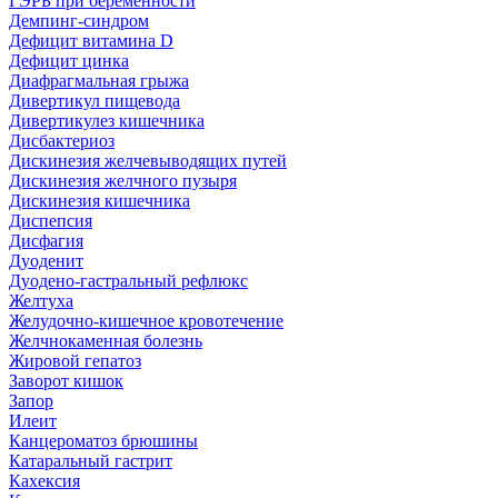
ГЭРБ при беременности
Демпинг-синдром
Дефицит витамина D
Дефицит цинка
Диафрагмальная грыжа
Дивертикул пищевода
Дивертикулез кишечника
Дисбактериоз
Дискинезия желчевыводящих путей
Дискинезия желчного пузыря
Дискинезия кишечника
Диспепсия
Дисфагия
Дуоденит
Дуодено-гастральный рефлюкс
Желтуха
Желудочно-кишечное кровотечение
Желчнокаменная болезнь
Жировой гепатоз
Заворот кишок
Запор
Илеит
Канцероматоз брюшины
Катаральный гастрит
Кахексия