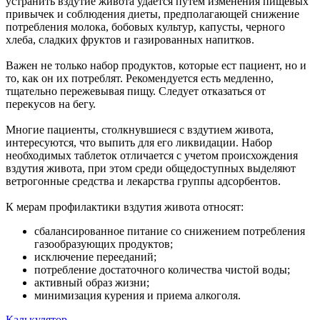
устранить вздутие живота удается путем изменения пищевых
привычек и соблюдения диеты, предполагающей снижение
потребления молока, бобовых культур, капусты, черного
хлеба, сладких фруктов и газированных напитков.
Важен не только набор продуктов, которые ест пациент, но и
то, как он их потреблят. Рекомендуется есть медленно,
тщательно пережевывая пищу. Следует отказаться от
перекусов на бегу.
Многие пациенты, столкнувшиеся с вздутием живота,
интересуются, что выпить для его ликвидации. Набор
необходимых таблеток отличается с учетом происхождения
вздутия живота, при этом среди общедоступных выделяют
ветрогонные средства и лекарства группы адсорбентов.
К мерам профилактики вздутия живота относят:
сбалансированное питание со снижением потребления
газообразующих продуктов;
исключение перееданий;
потребление достаточного количества чистой воды;
активный образ жизни;
минимизация курения и приема алкоголя.
Калькулятор