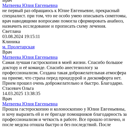
Врач
Матвеева Юлия Евгеньевна
не первый раз обращаюсь к Юлие Евгеньевне, прекрасный
специалист. при том, что не особо умею описывать симптомы,
врач наводящими вопросами помогла сформировать анабиоз,
назначить исследование и прописать схему лечения.
Светлана
03.08.2024 19:15:11
Клиника
м. Пролетарская
Врач
Матвеева Юлия Евгеньевна
Самая лучшая гастроскопия в моей жизни. Спасибо большое
доктору и её команде. Спасибо анестезиологу за
профессионализм. Создана такая доброжелательная атмосфера
на приеме, что страха перед процедурой и дискомфорта нет.
Прием прошел очень доброжелательно и быстро. Благодарю.
Стасевич Ольга
14.03.2025 13:38:35
Врач
Матвеева Юлия Евгеньевна
Прошла гастероскопию и колоноскопию у Юлии Евгеньевны,
и хочу выразить ей и ее бригаде помощников благодарность за
профессионализм и четкость в работе. Все прошло отлично, и
после медсна отошла быстро и без последствий. После