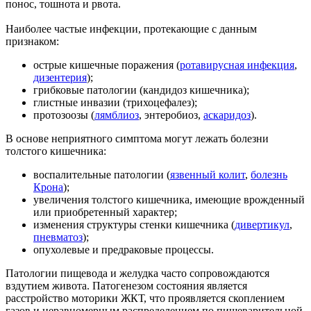
понос, тошнота и рвота.
Наиболее частые инфекции, протекающие с данным
признаком:
острые кишечные поражения (
ротавирусная инфекция
,
дизентерия
);
грибковые патологии (кандидоз кишечника);
глистные инвазии (трихоцефалез);
протозоозы (
лямблиоз
, энтеробиоз,
аскаридоз
).
В основе неприятного симптома могут лежать болезни
толстого кишечника:
воспалительные патологии (
язвенный колит
,
болезнь
Крона
);
увеличения толстого кишечника, имеющие врожденный
или приобретенный характер;
изменения структуры стенки кишечника (
дивертикул
,
пневматоз
);
опухолевые и предраковые процессы.
Патологии пищевода и желудка часто сопровождаются
вздутием живота. Патогенезом состояния является
расстройство моторики ЖКТ, что проявляется скоплением
газов и неравномерным распределением по пищеварительной