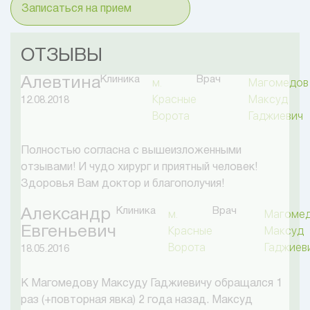
Записаться на прием
ОТЗЫВЫ
Клиника
Врач
Алевтина
м.
Магомедов
Красные
Максуд
12.08.2018
Ворота
Гаджиевич
Полностью согласна с вышеизложенными
отзывами! И чудо хирург и приятный человек!
Здоровья Вам доктор и благополучия!
Клиника
Врач
Александр
м.
Магоме
Евгеньевич
Красные
Максуд
Ворота
Гаджиев
18.05.2016
К Магомедову Максуду Гаджиевичу обращался 1
раз (+повторная явка) 2 года назад. Максуд