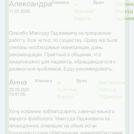
Клиника
Врач
Александра
м.
Магоме
Красные
Максуд
11.01.2026
Ворота
Гаджие
Спасибо Максуду Гаджиевичу за прекрасную
работу. Все четко, по существу. Сразу же были
слеланы необходимые манипуляции, даны
рекомендации. Приятный в общении, что
немаловажно для пациента, обращающегося с
деликатной проблемой. Буду рекомендовать.
Клиника
Врач
Анна
м.
Магомедов
Красные
Максуд
23.09.2021
10:41:06
Ворота
Гаджиевич
Хочу искренне поблагодарить замечательного
хирурга-флеболога Максуда Гаджиевича за
проведенную операцию на обеих ногах
(радиочастотная облитерация, минифлебэктомия).