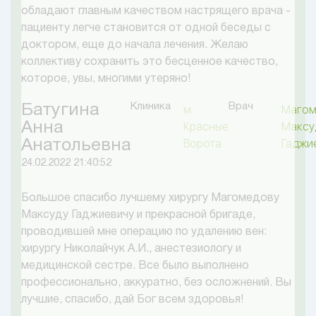
обладают главным качеством настрящего врача -
пациенту легче становится от одной беседы с
доктором, еще до начала лечения. Желаю
коллективу сохранить это бесценное качество,
которое, увы, многими утеряно!
Клиника
Врач
Батугина
м.
Магом
Анна
Красные
Максу
Ворота
Гаджи
Анатольевна
24.02.2022 21:40:52
Большое спасибо лучшему хирургу Магомедову
Максуду Гаджиевичу и прекрасной бригаде,
проводившей мне операцию по удалению вен:
хирургу Николайчук А.И., анестезиологу и
медицинской сестре. Все было выполнено
профессионально, аккуратно, без осложнений. Вы
лучшие, спасибо, дай Бог всем здоровья!