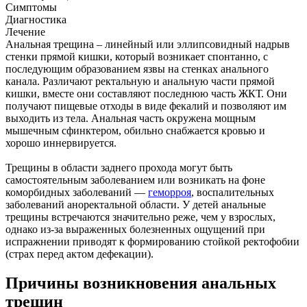
Симптомы
Диагностика
Лечение
Анальная трещина – линейный или эллипсовидный надрыв
стенки прямой кишки, который возникает спонтанно, с
последующим образованием язвы на стенках анального
канала. Различают ректальную и анальную части прямой
кишки, вместе они составляют последнюю часть ЖКТ. Они
получают пищевые отходы в виде фекалий и позволяют им
выходить из тела. Анальная часть окружена мощным
мышечным сфинктером, обильно снабжается кровью и
хорошо иннервируется.
Трещины в области заднего прохода могут быть
самостоятельным заболеванием или возникать на фоне
коморбидных заболеваний —
геморроя
, воспалительных
заболеваний аноректальной области. У детей анальные
трещины встречаются значительно реже, чем у взрослых,
однако из-за выраженных болезненных ощущений при
испражнении приводят к формированию стойкой ректофобии
(страх перед актом дефекации).
Причины возникновения анальных
трещин