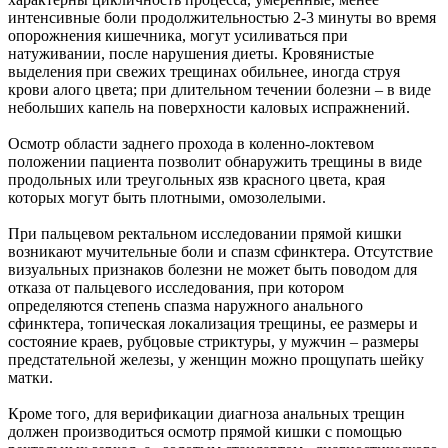
интенсивные боли продолжительностью 2-3 минуты во время
опорожнения кишечника, могут усиливаться при
натуживании, после нарушения диеты. Кровянистые
выделения при свежих трещинах обильнее, иногда струя
крови алого цвета; при длительном течении болезни – в виде
небольших капель на поверхности каловых испражнений.
Осмотр области заднего прохода в коленно-локтевом
положении пациента позволит обнаружить трещины в виде
продольных или треугольных язв красного цвета, края
которых могут быть плотными, омозолелыми.
При пальцевом ректальном исследовании прямой кишки
возникают мучительные боли и спазм сфинктера. Отсутствие
визуальных признаков болезни не может быть поводом для
отказа от пальцевого исследования, при котором
определяются степень спазма наружного анального
сфинктера, топическая локализация трещины, ее размеры и
состояние краев, рубцовые стриктуры, у мужчин – размеры
предстательной железы, у женщин можно прощупать шейку
матки.
Кроме того, для верификации диагноза анальных трещин
должен производиться осмотр прямой кишки с помощью