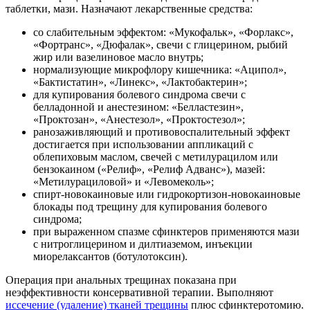
таблетки, мази. Назначают лекарственные средства:
со слабительным эффектом: «Мукофальк», «Форлакс»,
«Фортранс», «Дюфалак», свечи с глицерином, рыбий
жир или вазелиновое масло внутрь;
нормализующие микрофлору кишечника: «Аципол»,
«Бактистатин», «Линекс», «Лактобактерин»;
для купирования болевого синдрома свечи с
белладонной и анестезином: «Белластезин»,
«Проктозан», «Анестезол», «Проктостезол»;
ранозаживляющий и противовоспалительный эффект
достигается при использовании аппликаций с
облепиховым маслом, свечей с метилурацилом или
бензокаином («Релиф», «Релиф Адванс»), мазей:
«Метилурациловой» и «Левомеколь»;
спирт-новокаиновые или гидрокортизон-новокаиновые
блокады под трещину для купирования болевого
синдрома;
при выраженном спазме сфинктеров применяются мази
с нитроглицерином и дилтиаземом, инъекции
миорелаксантов (ботулотоксин).
Операция при анальных трещинах показана при
неэффективности консервативной терапии. Выполняют
иссечение (удаление) тканей трещины
плюс сфинктеротомию.