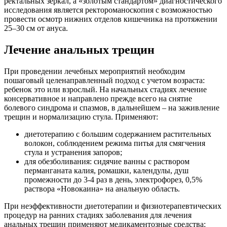
ректальных зеркал, а «золотым стандартом» диагностического
исследования является ректороманоскопия с возможностью
провести осмотр нижних отделов кишечника на протяжении
25–30 см от ануса.
Лечение анальных трещин
При проведении лечебных мероприятий необходим
пошаговый целенаправленный подход с учетом возраста:
ребенок это или взрослый. На начальных стадиях лечение
консервативное и направлено прежде всего на снятие
болевого синдрома и спазмов, в дальнейшем – на заживление
трещин и нормализацию стула. Применяют:
диетотерапию с большим содержанием растительных
волокон, соблюдением режима питья для смягчения
стула и устранения запоров;
для обезболивания: сидячие ванны с раствором
перманганата калия, ромашки, календулы, душ
промежности до 3-4 раз в день, электрофорез, 0,5%
раствора «Новокаина» на анальную область.
При неэффективности диетотерапии и физиотерапевтических
процедур на ранних стадиях заболевания для лечения
анальных трещин применяют медикаментозные средства: