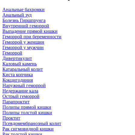
Анальные бахромки
Анальный зуд
Болезнь Гиршпрунга
Внутренний геморрой
Выпадение прямой кишки
Геморрой при беременности
Геморрой у женщин
Геморрой у мужчин
Геморрой
Дивертикулит
Каловый камень
Катаральный колит
Киста копчика
Кокцигодиния
Наружный геморрой
Недержание кала
Острый геморрой
Парапроктит
Полипы прямой кишки
Полипы толстой кишки
Проктит
Псевдомембранозный колит
Рак сигмовидной кишки
Рак толстой кишки