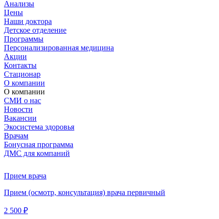
Анализы
Цены
Наши доктора
Детское отделение
Программы
Персонализированная медицина
Акции
Контакты
Стационар
О компании
О компании
СМИ о нас
Новости
Вакансии
Экосистема здоровья
Врачам
Бонусная программа
ДМС для компаний
Прием врача
Прием (осмотр, консультация) врача первичный
2 500 ₽