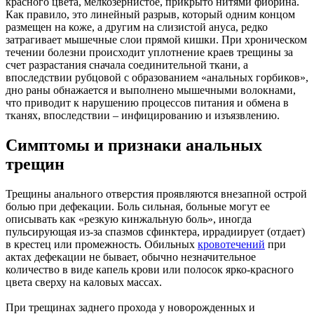
красного цвета, мелкозернистое, прикрыто нитями фибрина.
Как правило, это линейный разрыв, который одним концом
размещен на коже, а другим на слизистой ануса, редко
затрагивает мышечные слои прямой кишки. При хроническом
течении болезни происходит уплотнение краев трещины за
счет разрастания сначала соединительной ткани, а
впоследствии рубцовой с образованием «анальных горбиков»,
дно раны обнажается и выполнено мышечными волокнами,
что приводит к нарушению процессов питания и обмена в
тканях, впоследствии – инфицированию и изъязвлению.
Симптомы и признаки анальных
трещин
Трещины анального отверстия проявляются внезапной острой
болью при дефекации. Боль сильная, больные могут ее
описывать как «резкую кинжальную боль», иногда
пульсирующая из-за спазмов сфинктера, иррадиирует (отдает)
в крестец или промежность. Обильных
кровотечений
при
актах дефекации не бывает, обычно незначительное
количество в виде капель крови или полосок ярко-красного
цвета сверху на каловых массах.
При трещинах заднего прохода у новорожденных и