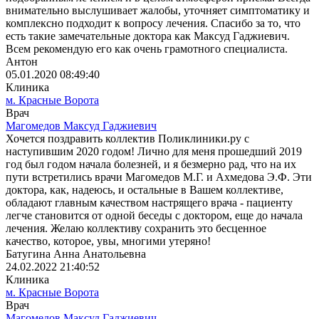
внимательно выслушивает жалобы, уточняет симптоматику и
комплексно подходит к вопросу лечения. Спасибо за то, что
есть такие замечательные доктора как Максуд Гаджиевич.
Всем рекомендую его как очень грамотного специалиста.
Антон
05.01.2020 08:49:40
Клиника
м. Красные Ворота
Врач
Магомедов Максуд Гаджиевич
Хочется поздравить коллектив Поликлиники.ру с
наступившим 2020 годом! Лично для меня прошедший 2019
год был годом начала болезней, и я безмерно рад, что на их
пути встретились врачи Магомедов М.Г. и Ахмедова Э.Ф. Эти
доктора, как, надеюсь, и остальные в Вашем коллективе,
обладают главным качеством настрящего врача - пациенту
легче становится от одной беседы с доктором, еще до начала
лечения. Желаю коллективу сохранить это бесценное
качество, которое, увы, многими утеряно!
Батугина Анна Анатольевна
24.02.2022 21:40:52
Клиника
м. Красные Ворота
Врач
Магомедов Максуд Гаджиевич