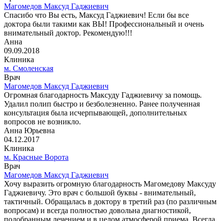
Магомедов Максуд Гаджиевич
Спасибо что Вы есть, Максуд Гаджиевич! Если бы все
доктора были такими как ВЫ! Профессиональный и очень
внимательный доктор. Рекомендую!!!
Анна
09.09.2018
Клиника
м. Смоленская
Врач
Магомедов Максуд Гаджиевич
Огромная благодарность Максуду Гаджиевичу за помощь.
Удалил полип быстро и безболезненно. Ранее полученная
консультация была исчерпывающей, дополнительных
вопросов не возникло.
Анна Юрьевна
04.12.2017
Клиника
м. Красные Ворота
Врач
Магомедов Максуд Гаджиевич
Хочу выразить огромную благодарность Магомедову Максуду
Гаджиевичу. Это врач с большой буквы - внимательный,
тактичный. Обращалась в доктору в третий раз (по различным
вопросам) и всегда полностью довольна диагностикой,
подобранным лечением и в целом атмосферой приема. Всегда