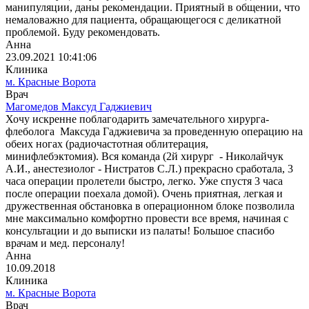
манипуляции, даны рекомендации. Приятный в общении, что
немаловажно для пациента, обращающегося с деликатной
проблемой. Буду рекомендовать.
Анна
23.09.2021 10:41:06
Клиника
м. Красные Ворота
Врач
Магомедов Максуд Гаджиевич
Хочу искренне поблагодарить замечательного хирурга-
флеболога Максуда Гаджиевича за проведенную операцию на
обеих ногах (радиочастотная облитерация,
минифлебэктомия). Вся команда (2й хирург - Николайчук
А.И., анестезиолог - Нистратов С.Л.) прекрасно сработала, 3
часа операции пролетели быстро, легко. Уже спустя 3 часа
после операции поехала домой). Очень приятная, легкая и
дружественная обстановка в операционном блоке позволила
мне максимально комфортно провести все время, начиная с
консультации и до выписки из палаты! Большое спасибо
врачам и мед. персоналу!
Анна
10.09.2018
Клиника
м. Красные Ворота
Врач