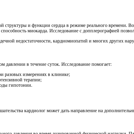
й структуры и функции сердца в режиме реального времени. Во 
 способность миокарда. Исследование с допплерографией позвол
рдечной недостаточности, кардиомиопатий и многих других нар
м давлении в течение суток. Исследование помогает:
ри разовых измерениях в клинике;
отензивной терапии;
зоды гипотонии.
шательства кардиолог может дать направление на дополнительн
ьного давления во время дозированной физической нагрузки. П