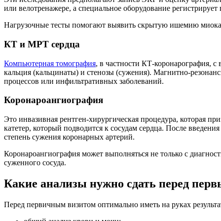
или велотренажере, а специальное оборудование регистрирует 
Нагрузочные тесты помогают выявить скрытую ишемию миокард
КТ и МРТ сердца
Компьютерная томография
, в частности КТ-коронарография, с
кальция (кальцинаты) и стенозы (сужения). Магнитно-резона
процессов или инфильтративных заболеваний.
Коронароангиография
Это инвазивная рентген-хирургическая процедура, которая при
катетер, который подводится к сосудам сердца. После введени
степень сужения коронарных артерий.
Коронароангиография может выполняться не только с диагност
суженного сосуда.
Какие анализы нужно сдать перед пер
Перед первичным визитом оптимально иметь на руках результа