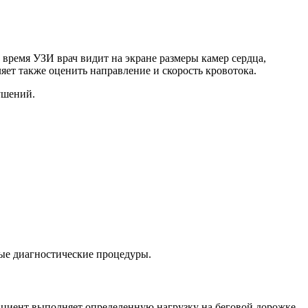
время УЗИ врач видит на экране размеры камер сердца,
яет также оценить направление и скорость кровотока.
ушений.
ые диагностические процедуры.
ациент выполняет определенную нагрузку на беговой дорожке