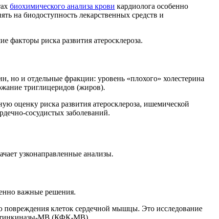
тах
биохимического анализа крови
кардиолога особенно
ять на биодоступность лекарственных средств и
 факторы риска развития атеросклероза.
н, но и отдельные фракции: уровень «плохого» холестерина
ержание триглицеридов (жиров).
ную оценку риска развития атеросклероза, ишемической
рдечно-сосудистых заболеваний.
начает узконаправленные анализы.
енно важные решения.
го повреждения клеток сердечной мышцы. Это исследование
реатинкиназы-МВ (КФК-МВ).