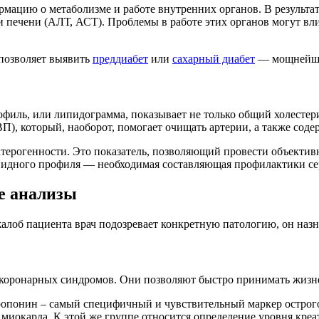
рмацию о метаболизме и работе внутренних органов. В результа
 печени (АЛТ, АСТ). Проблемы в работе этих органов могут вли
 позволяет выявить
преддиабет
или
сахарный диабет
— мощнейшие
филь, или липидограмма, показывает не только общий холестери
П), который, наоборот, помогает очищать артерии, а также сод
терогенности. Это показатель, позволяющий провести объектив
ипидного профиля — необходимая составляющая профилактики се
е анализы
жалоб пациента врач подозревает конкретную патологию, он наз
 коронарных синдромов. Они позволяют быстро принимать жизн
тропонин – самый специфичный и чувствительный маркер остро
а миокарда. К этой же группе относится определение уровня к