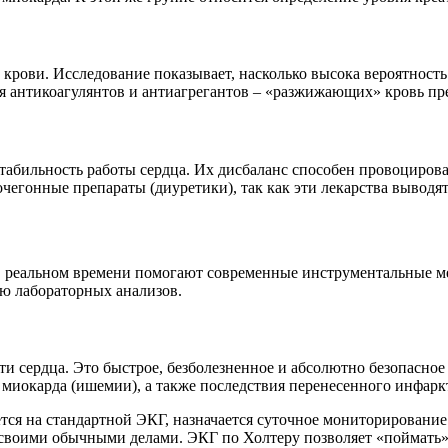
ови. Исследование показывает, насколько высока вероятность 
ия антикоагулянтов и антиагрегантов – «разжижающих» кровь пр
стабильность работы сердца. Их дисбаланс способен провоциров
егонные препараты (диуретики), так как эти лекарства выводят
ю в реальном времени помогают современные инструментальные 
ю лабораторных анализов.
и сердца. Это быстрое, безболезненное и абсолютно безопасно
 миокарда (ишемии), а также последствия перенесенного инфарк
ется на стандартной ЭКГ, назначается суточное мониторирован
сь своими обычными делами. ЭКГ по Холтеру позволяет «поймать