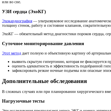
или во сне.
УЗИ сердца (ЭхоКГ)
Эхокардиография
— ультразвуковое исследование анатомическо
толщину стенок, работу и состояние клапанов, сократительную
ЭхоКГ — обязательный метод диагностики пороков сердца, се
Суточное мониторирование давления
Этот метод
дает полную и объективную картину об артериально
выявить скрытую гипертонию, которая не фиксируется п
оценить адекватность и эффективность подобранной гип
зафиксировать резкие ночные подъемы или опасные эпи
Дополнительные обследования
В сложных случаях или при планировании хирургического вме
Нагрузочные тесты
Эти исследования предполагают запись ЭКГ и оценку артериал