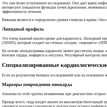
Это уже более углубленное исследование. Оно дает врачу инфо
интересуют показатели функции почек (креатинин, мочевина) и
эффективность лечения.
Важным является и определение уровня глюкозы в крови. Оно
Липидный профиль
Это очень важный анализ крови для кардиолога. Липидный про
(ЛПНП), который оседает на стенках сосудов, «хорошего» (ЛПВ
На основе липидограммы кардиолог может рассчитать индекс а
болезни сердца, инфаркта и инсульта. Регулярный контроль л
Специализированные кардиологически
Если по результатам базовых исследований или на основании 
Маркеры повреждения миокарда
Анализы из этой группы незаменимы при диагностике острых
Прежде всего, сюда входит анализ на высокочувствительный 
считается золотым стандартом в диагностике острого инфаркт