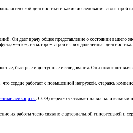
кардиологической диагностики и какие исследования стоит пройт
ий. Он дает врачу общее представление о состоянии вашего здо
фундаментом, на котором строится вся дальнейшая диагностика.
остые, быстрые и доступные исследования. Они помогают выяви
, что сердце работает с повышенной нагрузкой, стараясь компен
енные лейкоциты
, СОЭ) нередко указывает на воспалительный п
ие их работы тесно связано с артериальной гипертензией и се