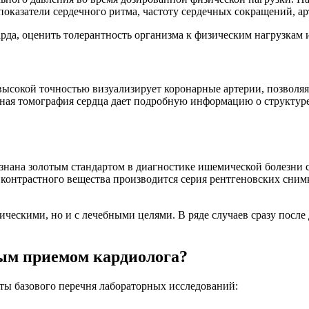
показатели сердечного ритма, частоту сердечных сокращений, а
а, оценить толерантность организма к физическим нагрузкам и
 высокой точностью визуализирует коронарные артерии, позволя
нсная томография сердца дает подробную информацию о структур
знана золотым стандартом в диагностике ишемической болезни с
я контрастного вещества производится серия рентгеновских сни
ическими, но и с лечебными целями. В ряде случаев сразу после
вым приемом кардиолога?
ты базового перечня лабораторных исследований: