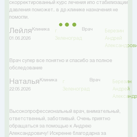
скорректированный курс лечения ипо стабилизации
давления поможет.. в др.клинике назначения не
помогли.
Клиника
Врач
Лейля
г.
Березин
Зеленоград
Андрей
01.06.2026
Александров
Врач супер все понятно и спасибо за полное
обследование
Клиника
Врач
Наталья
г.
Березин
Зеленоград
Андрей
22.05.2026
Александ
Высокопрофессиональный врач, внимательный,
ответственный, заботливый. Очень приятно
обращаться за помощью к Андрею
Александровичу! Искренне благодарна за