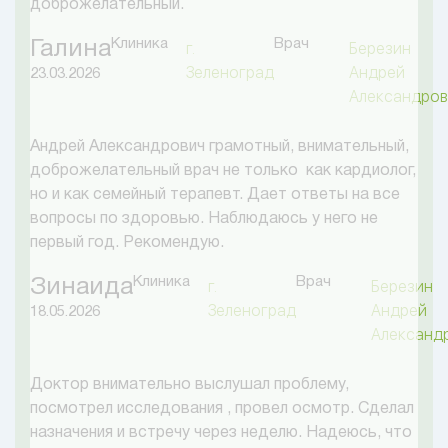
доброжелательный.
Клиника
Врач
Галина
г.
Березин
Зеленоград
Андрей
23.03.2026
Александров
Андрей Александрович грамотный, внимательный,
доброжелательный врач не только как кардиолог,
но и как семейный терапевт. Дает ответы на все
вопросы по здоровью. Наблюдаюсь у него не
первый год. Рекомендую.
Клиника
Врач
Зинаида
г.
Березин
Зеленоград
Андрей
18.05.2026
Александ
Доктор внимательно выслушал проблему,
посмотрел исследования , провел осмотр. Сделал
назначения и встречу через неделю. Надеюсь, что