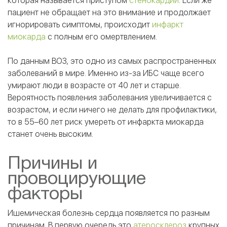
которая называется приступом
стенокардии
. Если же
пациент не обращает на это внимание и продолжает
игнорировать симптомы, происходит
инфаркт
миокарда
с полным его омертвлением.
По данным ВОЗ, это одно из самых распространенных
заболеваний в мире. Именно из-за ИБС чаще всего
умирают люди в возрасте от 40 лет и старше.
Вероятность появления заболевания увеличивается с
возрастом, и если ничего не делать для профилактики,
то в 55–60 лет риск умереть от инфаркта миокарда
станет очень высоким.
Причины и
провоцирующие
факторы
Ишемическая болезнь сердца появляется по разным
причинам. В первую очередь это
атеросклероз
крупных