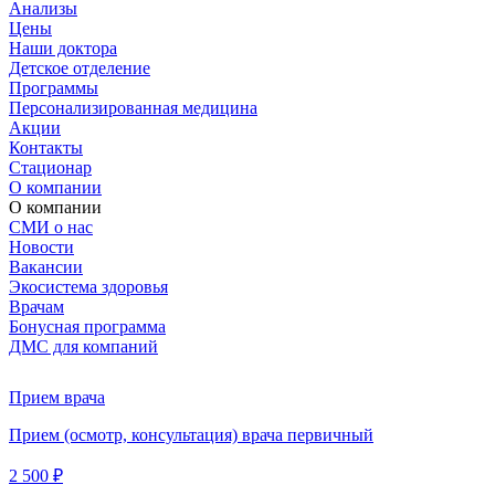
Анализы
Цены
Наши доктора
Детское отделение
Программы
Персонализированная медицина
Акции
Контакты
Стационар
О компании
О компании
СМИ о нас
Новости
Вакансии
Экосистема здоровья
Врачам
Бонусная программа
ДМС для компаний
Прием врача
Прием (осмотр, консультация) врача первичный
2 500 ₽