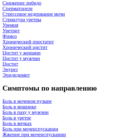
Снижение либидо
Сперматоцеле
Стрессовое недержание мочи
Стриктура уретры
Уремия
Уретрит
Фимоз
Хронический простатит
Хронический цистит
Цистит у женщин
Цистит у мужчин
Цистит
Энурез
Эпидидимит
Симптомы по направлению
Боль в мочевом пузыре
Боль в мошонке
Боль в паху у мужчин
Боль в уретре
Боль в яичках
Боль при мочеиспускании
Жжение при мочеиспускании