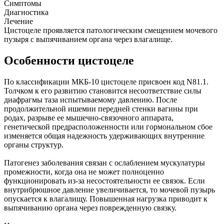
Симптомы
Диагностика
Лечение
Цистоцеле проявляется патологическим смещением мочевого
пузыря с выпячиванием органа через влагалище.
Особенности цистоцеле
По классификации МКБ-10 цистоцеле присвоен код N81.1.
Толчком к его развитию становится несоответствие силы
диафрагмы таза испытываемому давлению. После
продолжительной ишемии передней стенки вагины при
родах, разрыве ее мышечно-связочного аппарата,
генетической предрасположенности или гормональном сбое
изменяется общая надежность удерживающих внутренние
органы структур.
Патогенез заболевания связан с ослаблением мускулатуры
промежности, когда она не может полноценно
функционировать из-за несостоятельности ее связок. Если
внутрибрюшное давление увеличивается, то мочевой пузырь
опускается к влагалищу. Повышенная нагрузка приводит к
выпячиванию органа через поврежденную связку.