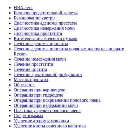
HВА-тест
Биопсия предстательной железы
Бужирование уретры
Диагностика аденомы простаты
Диагностика недержания мочи
Диагностика простатита
Катетеризация мочевого пузыря
Лечение аденомы простаты
Лечение аденомы простаты водяным паром на аппарате
Rezum
Лечение недержания мочи
Лечение простатита
Лечение цистита
Лечение эректильной дисфункции
Массаж простаты
Обрезание
Операция при варикоцеле
Операция при гидроцеле
Операция при искривлении полового члена
Операция при недержании мочи
Пластика уздечки полового члена
Спермограмма
Удаление атеромы мошонки
Удаление кисты семенного канатика