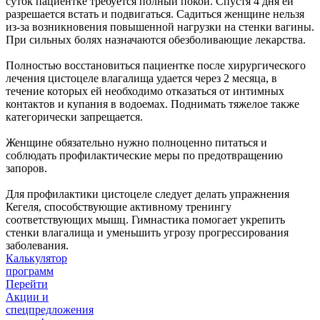
суток пациентке требуется полный покой. Спустя 4 дня ей
разрешается встать и подвигаться. Садиться женщине нельзя
из-за возникновения повышенной нагрузки на стенки вагины.
При сильных болях назначаются обезболивающие лекарства.
Полностью восстановиться пациентке после хирургического
лечения цистоцеле влагалища удается через 2 месяца, в
течение которых ей необходимо отказаться от интимных
контактов и купания в водоемах. Поднимать тяжелое также
категорически запрещается.
Женщине обязательно нужно полноценно питаться и
соблюдать профилактические меры по предотвращению
запоров.
Для профилактики цистоцеле следует делать упражнения
Кегеля, способствующие активному тренингу
соответствующих мышц. Гимнастика помогает укрепить
стенки влагалища и уменьшить угрозу прогрессирования
заболевания.
Калькулятор
программ
Перейти
Акции и
спецпредложения