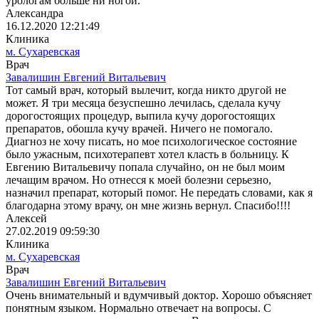
урологам больше ни ногой.
Александра
16.12.2020 12:21:49
Клиника
м. Сухаревская
Врач
Завалишин Евгений Витальевич
Тот самый врач, который вылечит, когда никто другой не
может. Я три месяца безуспешно лечилась, сделала кучу
дорогостоящих процедур, выпила кучу дорогостоящих
препаратов, обошла кучу врачей. Ничего не помогало.
Диагноз не хочу писать, но мое психологическое состояние
было ужасным, психотерапевт хотел класть в больницу. К
Евгению Витальевичу попала случайно, он не был моим
лечащим врачом. Но отнесся к моей болезни серьезно,
назначил препарат, который помог. Не передать словами, как я
благодарна этому врачу, он мне жизнь вернул. Спасибо!!!!
Алексей
27.02.2019 09:59:30
Клиника
м. Сухаревская
Врач
Завалишин Евгений Витальевич
Очень внимательный и вдумчивый доктор. Хорошо объясняет
понятным языком. Нормально отвечает на вопросы. С