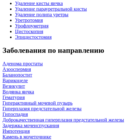
Удаление кисты яичка
Удаление парауретральной кисты
Удаление полипа уретры
Уретротомия
Урофлоуметрия
Цистоскопия
Эпицистостомия
Заболевания по направлению
Аденома простаты
Азооспермия
Баланопостит
Варикоцеле
Везикулит
Водянка яичка
Гематурия
Гиперактивный мочевой пузырь
Гиперплазия предстательной железы
Гипоспадия
Доброкачественная гиперплазия предстательной железы
Задержка мочеиспускания
Импотенция
Камень в мочеточнике