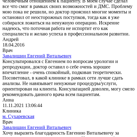
человечным отношением к пациенту. В моем случае сделал
все что смог в рамках своих возможностей и ДМС. Проблему
мою пока не решили, но доктор прояснил многие моменты и
остановил от неосторожных поступков, тогда как я уже
собирался ложиться на ненужную операцию. Искренне
надеюсь, что поточная работа не испортит его как
специалиста и желаю успеха в профессиональном развитии.
Андрей
18.04.2016
Врач
Завалишин Евгений Витальевич
Консультировался с Евгением по вопросам урологии и
репродукции, доктор оставил о себе очень хорошее
впечатление - очень спокойный, подкован теоретически.
Посоветовал, в какой клинике в рамках сети лучше сдать
анализы. Не навязывает ненужные процедуры/услуги,
ориентирован на клиента. Консультацией доволен, могу смело
рекомендовать данного врача всем пациентам.
Анна
11.11.2021 13:06:44
Клиника
м. Сухаревская
Врач
Завалишин Евгений Витальевич
Хочу выразить благодарность Евгению Витальевичу за