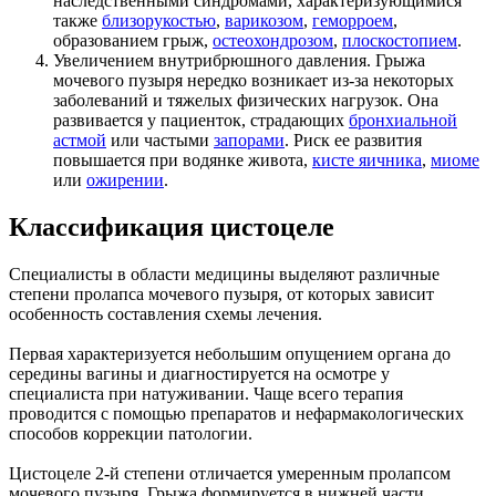
наследственными синдромами, характеризующимися
также
близорукостью
,
варикозом
,
геморроем
,
образованием грыж,
остеохондрозом
,
плоскостопием
.
Увеличением внутрибрюшного давления. Грыжа
мочевого пузыря нередко возникает из-за некоторых
заболеваний и тяжелых физических нагрузок. Она
развивается у пациенток, страдающих
бронхиальной
астмой
или частыми
запорами
. Риск ее развития
повышается при водянке живота,
кисте яичника
,
миоме
или
ожирении
.
Классификация цистоцеле
Специалисты в области медицины выделяют различные
степени пролапса мочевого пузыря, от которых зависит
особенность составления схемы лечения.
Первая характеризуется небольшим опущением органа до
середины вагины и диагностируется на осмотре у
специалиста при натуживании. Чаще всего терапия
проводится с помощью препаратов и нефармакологических
способов коррекции патологии.
Цистоцеле 2-й степени отличается умеренным пролапсом
мочевого пузыря. Грыжа формируется в нижней части