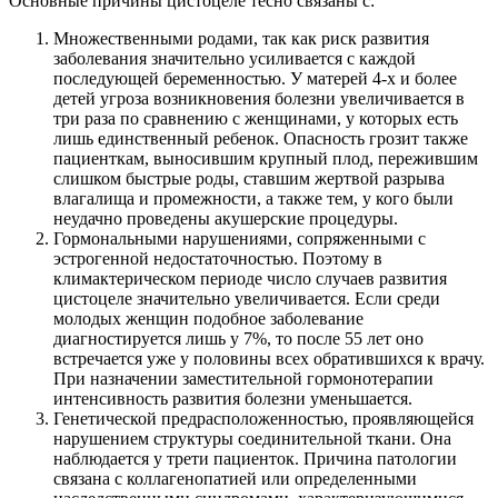
Основные причины цистоцеле тесно связаны с:
Множественными родами, так как риск развития
заболевания значительно усиливается с каждой
последующей беременностью. У матерей 4-х и более
детей угроза возникновения болезни увеличивается в
три раза по сравнению с женщинами, у которых есть
лишь единственный ребенок. Опасность грозит также
пациенткам, выносившим крупный плод, пережившим
слишком быстрые роды, ставшим жертвой разрыва
влагалища и промежности, а также тем, у кого были
неудачно проведены акушерские процедуры.
Гормональными нарушениями, сопряженными с
эстрогенной недостаточностью. Поэтому в
климактерическом периоде число случаев развития
цистоцеле значительно увеличивается. Если среди
молодых женщин подобное заболевание
диагностируется лишь у 7%, то после 55 лет оно
встречается уже у половины всех обратившихся к врачу.
При назначении заместительной гормонотерапии
интенсивность развития болезни уменьшается.
Генетической предрасположенностью, проявляющейся
нарушением структуры соединительной ткани. Она
наблюдается у трети пациенток. Причина патологии
связана с коллагенопатией или определенными