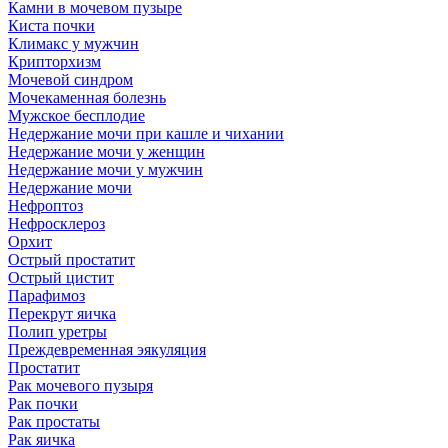
Камни в мочевом пузыре
Киста почки
Климакс у мужчин
Крипторхизм
Мочевой синдром
Мочекаменная болезнь
Мужское бесплодие
Недержание мочи при кашле и чихании
Недержание мочи у женщин
Недержание мочи у мужчин
Недержание мочи
Нефроптоз
Нефросклероз
Орхит
Острый простатит
Острый цистит
Парафимоз
Перекрут яичка
Полип уретры
Преждевременная эякуляция
Простатит
Рак мочевого пузыря
Рак почки
Рак простаты
Рак яичка