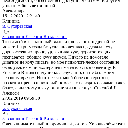
необходимости, объясняет всё доступным языком. К другим
урологам больше ни ногой.
Александра
16.12.2020 12:21:49
Клиника
м. Сухаревская
Врач
Завалишин Евгений Витальевич
Тот самый врач, который вылечит, когда никто другой не
может. Я три месяца безуспешно лечилась, сделала кучу
дорогостоящих процедур, выпила кучу дорогостоящих
препаратов, обошла кучу врачей. Ничего не помогало.
Диагноз не хочу писать, но мое психологическое состояние
было ужасным, психотерапевт хотел класть в больницу. К
Евгению Витальевичу попала случайно, он не был моим
лечащим врачом. Но отнесся к моей болезни серьезно,
назначил препарат, который помог. Не передать словами, как я
благодарна этому врачу, он мне жизнь вернул. Спасибо!!!!
Алексей
27.02.2019 09:59:30
Клиника
м. Сухаревская
Врач
Завалишин Евгений Витальевич
Очень внимательный и вдумчивый доктор. Хорошо объясняет