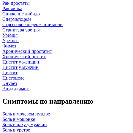
Рак простаты
Рак яичка
Снижение либидо
Сперматоцеле
Стрессовое недержание мочи
Стриктура уретры
Уремия
Уретрит
Фимоз
Хронический простатит
Хронический цистит
Цистит у женщин
Цистит у мужчин
Цистит
Цистоцеле
Энурез
Эпидидимит
Симптомы по направлению
Боль в мочевом пузыре
Боль в мошонке
Боль в паху у мужчин
Боль в уретре