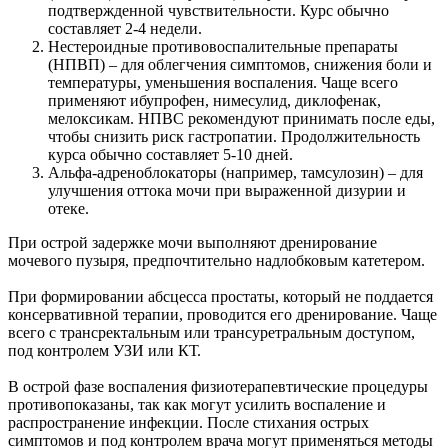
подтвержденной чувствительности. Курс обычно
составляет 2-4 недели.
Нестероидные противовоспалительные препараты
(НПВП) – для облегчения симптомов, снижения боли и
температуры, уменьшения воспаления. Чаще всего
применяют ибупрофен, нимесулид, диклофенак,
мелоксикам. НПВС рекомендуют принимать после еды,
чтобы снизить риск гастропатии. Продолжительность
курса обычно составляет 5-10 дней.
Альфа-адреноблокаторы (например, тамсулозин) – для
улучшения оттока мочи при выраженной дизурии и
отеке.
При острой задержке мочи выполняют дренирование
мочевого пузыря, предпочтительно надлобковым катетером.
При формировании абсцесса простаты, который не поддается
консервативной терапии, проводится его дренирование. Чаще
всего с трансректальным или трансуретральным доступом,
под контролем УЗИ или КТ.
В острой фазе воспаления физиотерапевтические процедуры
противопоказаны, так как могут усилить воспаление и
распространение инфекции. После стихания острых
симптомов и под контролем врача могут применяться методы