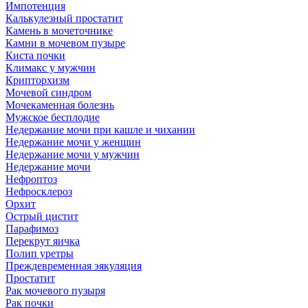
Импотенция
Калькулезный простатит
Камень в мочеточнике
Камни в мочевом пузыре
Киста почки
Климакс у мужчин
Крипторхизм
Мочевой синдром
Мочекаменная болезнь
Мужское бесплодие
Недержание мочи при кашле и чихании
Недержание мочи у женщин
Недержание мочи у мужчин
Недержание мочи
Нефроптоз
Нефросклероз
Орхит
Острый цистит
Парафимоз
Перекрут яичка
Полип уретры
Преждевременная эякуляция
Простатит
Рак мочевого пузыря
Рак почки