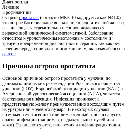
Диагностика
Лечение
Профилактика
Острый
простатит
(согласно МКБ-10 кодируется как N41.0) –
это острое бактериальное воспаление предстательной железы,
развивающееся стремительно и сопровождающееся
выраженной клинической симптоматикой. Заболевание
относится к урологическим неотложным состояниям и
требует своевременной диагностики и терапии, так как без
лечения нередко приводит к осложнениям, включая абсцесс и
сепсис
.
Причины острого простатита
Основной причиной острого простатита у мужчин, по
данным клинических рекомендаций Российского общества
урологов (РОУ), Европейской ассоциации урологов (EAU) и
Американской урологической ассоциации (AUA), является
бактериальная инфекция. Инфекция проникает в
предстательную железу преимущественно восходящим путем
из уретры или мочевого пузыря. В некоторых случаях
возможен гематогенный или лимфогенный занос из других
очагов инфекции (например, из дыхательных путей или
кожи). Развиваются отек, гиперемия и инфильтрация ткани,