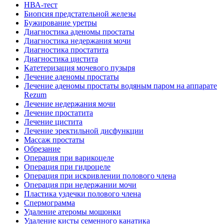
HВА-тест
Биопсия предстательной железы
Бужирование уретры
Диагностика аденомы простаты
Диагностика недержания мочи
Диагностика простатита
Диагностика цистита
Катетеризация мочевого пузыря
Лечение аденомы простаты
Лечение аденомы простаты водяным паром на аппарате
Rezum
Лечение недержания мочи
Лечение простатита
Лечение цистита
Лечение эректильной дисфункции
Массаж простаты
Обрезание
Операция при варикоцеле
Операция при гидроцеле
Операция при искривлении полового члена
Операция при недержании мочи
Пластика уздечки полового члена
Спермограмма
Удаление атеромы мошонки
Удаление кисты семенного канатика