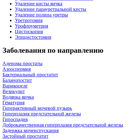
Удаление кисты яичка
Удаление парауретральной кисты
Удаление полипа уретры
Уретротомия
Урофлоуметрия
Цистоскопия
Эпицистостомия
Заболевания по направлению
Аденома простаты
Азооспермия
Бактериальный простатит
Баланопостит
Варикоцеле
Везикулит
Водянка яичка
Гематурия
Гиперактивный мочевой пузырь
Гиперплазия предстательной железы
Гипоспадия
Доброкачественная гиперплазия предстательной железы
Задержка мочеиспускания
Застойный простатит