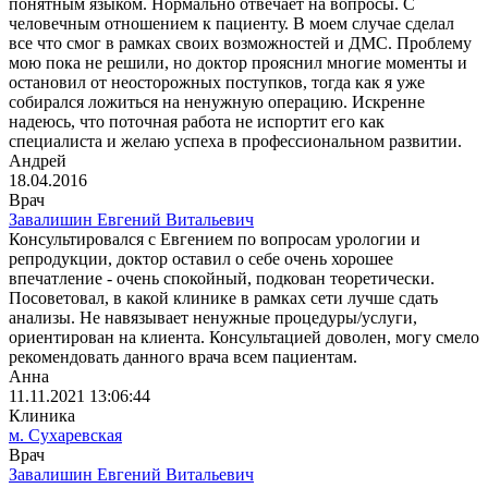
понятным языком. Нормально отвечает на вопросы. С
человечным отношением к пациенту. В моем случае сделал
все что смог в рамках своих возможностей и ДМС. Проблему
мою пока не решили, но доктор прояснил многие моменты и
остановил от неосторожных поступков, тогда как я уже
собирался ложиться на ненужную операцию. Искренне
надеюсь, что поточная работа не испортит его как
специалиста и желаю успеха в профессиональном развитии.
Андрей
18.04.2016
Врач
Завалишин Евгений Витальевич
Консультировался с Евгением по вопросам урологии и
репродукции, доктор оставил о себе очень хорошее
впечатление - очень спокойный, подкован теоретически.
Посоветовал, в какой клинике в рамках сети лучше сдать
анализы. Не навязывает ненужные процедуры/услуги,
ориентирован на клиента. Консультацией доволен, могу смело
рекомендовать данного врача всем пациентам.
Анна
11.11.2021 13:06:44
Клиника
м. Сухаревская
Врач
Завалишин Евгений Витальевич