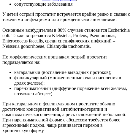
сопутствующие заболевания.
У детей острый простатит встречается крайне редко и связан с
тяжелыми инфекциями или врожденными аномалиями.
Основным возбудителем в 80% случаев становится Escherichia
coli. Также встречаются Klebsiella, Proteus, Pseudomonas,
Enterococcus faecalis, среди специфических инфекций –
Neisseria gonorrhoeae, Chlamydia trachomatis.
По морфологическим признакам острый простатит
подразделяется на:
катаральный (воспаление выводных протоков);
фолликулярный (множественные очаги нагноения в
долях железы);
паренхиматозный (диффузное поражение всей железы,
возможен абсцесс).
При катаральном и фолликулярном простатите обычно
достаточно консервативной антибиотикотерапии и
симптоматического лечения, а риск осложнений небольшой.
При паренхиматозной форме с абсцессом требуется более
агрессивный подход, чаще развивается переход в
хроническую форму.