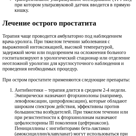
при котором ультразвуковой датчик вводится в прямую
кишку.
Лечение острого простатита
Терапия чаще проводится амбулаторно под наблюдением
врача-уролога. При тяжелом течении заболевания с
выраженной интоксикацией, высокой температурой,
задержкой мочи или подозрением на осложнения больного
госпитализируют в урологический стационар или отделение
неотложной урологии для круглосуточного наблюдения и
проведения необходимых процедур.
При остром простатите применяются следующие препараты:
Антибиотики – терапия длится в среднем 2-4 недели.
Эмпирически назначают фторхинолоны (например,
левофлоксацин, ципрофлоксацин), которые обладают
широким спектром действия, эффективны против
большинства возбудителей. При тяжелом течении или
при резистентности к фторхинолонам назначают
цефалоспорины III поколения (цефтриаксон).
Пенициллины с ингибиторами бета-лактамаз
(амоксициллин/клавуланат) могут использоваться при