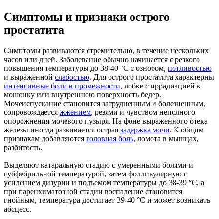
Симптомы и признаки острого
простатита
Симптомы развиваются стремительно, в течение нескольких
часов или дней. Заболевание обычно начинается с резкого
повышения температуры до 38-40 °C с ознобом,
потливостью
и выраженной
слабостью
. Для острого простатита характерны
интенсивные боли в промежности
, лобке с иррадиацией в
мошонку или внутреннюю поверхность бедер.
Мочеиспускание становится затрудненным и болезненным,
сопровождается
жжением
, резями и чувством неполного
опорожнения мочевого пузыря. На фоне выраженного отека
железы иногда развивается острая
задержка мочи
. К общим
признакам добавляются
головная боль
, ломота в мышцах,
разбитость.
Выделяют катаральную стадию с умеренными болями и
субфебрильной температурой, затем фолликулярную с
усилением дизурии и подъемом температуры до 38-39 °C, а
при паренхиматозной стадии воспаление становится
гнойным, температура достигает 39-40 °C и может возникать
абсцесс.