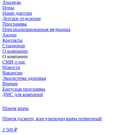
Анализы
Цены
Наши доктора
Детское отделение
Программы
Персонализированная медицина
Акции
Контакты
Стационар
О компании
О компании
СМИ о нас
Новости
Вакансии
Экосистема здоровья
Врачам
Бонусная программа
ДМС для компаний
Прием врача
Прием (осмотр, консультация) врача первичный
2 500 ₽