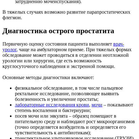
затруднению мочеиспускания).
В тяжелых случаях возможно развитие парапростатических
флегмон.
Диагностика острого простатита
Первичную оценку состояния пациента выполняет
врач-
уролог
, чаще на амбулаторном приеме. При тяжелых формах
обследование может проводиться в отделении неотложной
урологии или хирургии, где есть возможность
круглосуточного наблюдения и экстренной помощи.
Основные методы диагностики включают:
физикальное обследование, в том числе пальцевое
ректальное исследование, позволяющее выявить
болезненность и увеличение простаты;
лабораторные исследования крови
,
мочи
– показывают
степень воспаления и бактериурии;
посев мочи или эякулята – образец помещают в
питательную среду и наблюдают рост микроорганизмов
(точно определяется возбудитель и определяется его
чувствительность к антибиотикам);
трансректальное ультразвуковое исследование (ТРУЗИ),