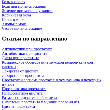
Боль в яичках
Боль при мочеиспускании
Жжение при мочеиспускании
Коричневая моча
Слизь в моче
Хлопья в моче
Частое мочеиспускание
Статьи по направлению
Антибиотики при простатите
Антибиотики при цистите
Диета при простатите
Комплексное обследование мужской репродуктивной
системы
Лекарства от цистита
Лекарство от простатита
Простатит и аденома простаты: в чем разница и почему их
путают
Профилактика простатита
Психосоматика цистита
Размеры предстательной железы
Симптомы простатита у мужчин после 40 лет
Цистит после секса