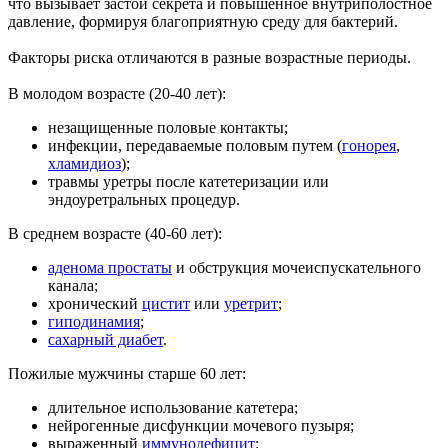
что вызывает застой секрета и повышенное внутриполостное
давление, формируя благоприятную среду для бактерий.
Факторы риска отличаются в разные возрастные периоды.
В молодом возрасте (20-40 лет):
незащищенные половые контакты;
инфекции, передаваемые половым путем (
гонорея
,
хламидиоз
);
травмы уретры после катетеризации или
эндоуретральных процедур.
В среднем возрасте (40-60 лет):
аденома простаты
и обструкция мочеиспускательного
канала;
хронический
цистит
или
уретрит
;
гиподинамия
;
сахарный диабет
.
Пожилые мужчины старше 60 лет:
длительное использование катетера;
нейрогенные дисфункции мочевого пузыря;
выраженный
иммунодефицит
;