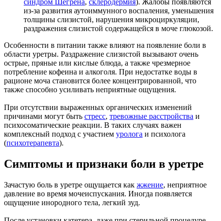
синдром Шегрена
,
склеродермия
). Жалобы появляются
из-за развития аутоиммунного воспаления, уменьшения
толщины слизистой, нарушения микроциркуляции,
раздражения слизистой содержащейся в моче глюкозой.
Особенности в питании также влияют на появление боли в
области уретры. Раздражение слизистой вызывают очень
острые, пряные или кислые блюда, а также чрезмерное
потребление кофеина и алкоголя. При недостатке воды в
рационе моча становится более концентрированной, что
также способно усиливать неприятные ощущения.
При отсутствии выраженных органических изменений
причинами могут быть
стресс
,
тревожные расстройства
и
психосоматические реакции. В таких случаях важен
комплексный подход с участием
уролога
и психолога
(
психотерапевта
).
Симптомы и признаки боли в уретре
Зачастую боль в уретре ощущается как
жжение
, неприятное
давление во время мочеиспускания. Иногда появляется
ощущение инородного тела, легкий зуд.
После установки катетера, даже при стерильной процедуре,