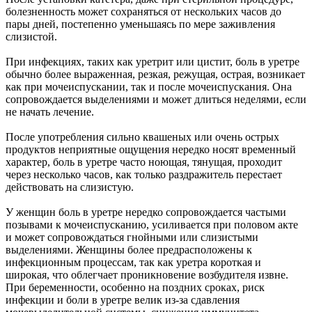
болезненность может сохраняться от нескольких часов до
пары дней, постепенно уменьшаясь по мере заживления
слизистой.
При инфекциях, таких как уретрит или цистит, боль в уретре
обычно более выраженная, резкая, режущая, острая, возникает
как при мочеиспускании, так и после мочеиспускания. Она
сопровождается выделениями и может длиться неделями, если
не начать лечение.
После употребления сильно квашеных или очень острых
продуктов неприятные ощущения нередко носят временный
характер, боль в уретре часто ноющая, тянущая, проходит
через несколько часов, как только раздражитель перестает
действовать на слизистую.
У женщин боль в уретре нередко сопровождается частыми
позывами к мочеиспусканию, усиливается при половом акте
и может сопровождаться гнойными или слизистыми
выделениями. Женщины более предрасположены к
инфекционным процессам, так как уретра короткая и
широкая, что облегчает проникновение возбудителя извне.
При беременности, особенно на поздних сроках, риск
инфекции и боли в уретре велик из-за сдавления