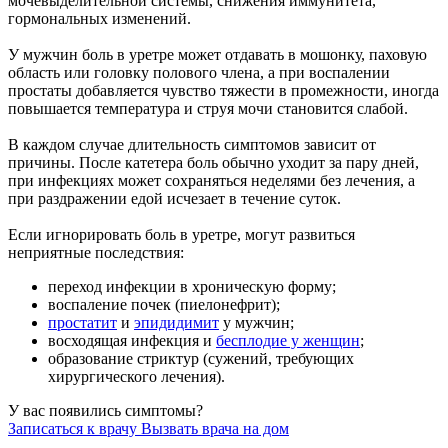
мочевыделительной системы, снижения иммунитета,
гормональных изменений.
У мужчин боль в уретре может отдавать в мошонку, паховую
область или головку полового члена, а при воспалении
простаты добавляется чувство тяжести в промежности, иногда
повышается температура и струя мочи становится слабой.
В каждом случае длительность симптомов зависит от
причины. После катетера боль обычно уходит за пару дней,
при инфекциях может сохраняться неделями без лечения, а
при раздражении едой исчезает в течение суток.
Если игнорировать боль в уретре, могут развиться
неприятные последствия:
переход инфекции в хроническую форму;
воспаление почек (пиелонефрит);
простатит
и
эпидидимит
у мужчин;
восходящая инфекция и
бесплодие у женщин
;
образование стриктур (сужений, требующих
хирургического лечения).
У вас появились симптомы?
Записаться к врачу
Вызвать врача на дом