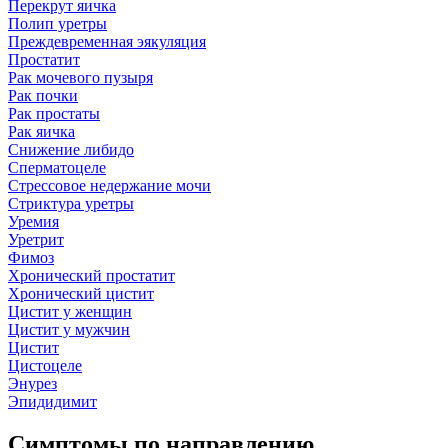
Перекрут яичка
Полип уретры
Преждевременная эякуляция
Простатит
Рак мочевого пузыря
Рак почки
Рак простаты
Рак яичка
Снижение либидо
Сперматоцеле
Стрессовое недержание мочи
Стриктура уретры
Уремия
Уретрит
Фимоз
Хронический простатит
Хронический цистит
Цистит у женщин
Цистит у мужчин
Цистит
Цистоцеле
Энурез
Эпидидимит
Симптомы по направлению