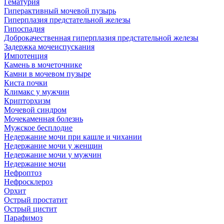
Гематурия
Гиперактивный мочевой пузырь
Гиперплазия предстательной железы
Гипоспадия
Доброкачественная гиперплазия предстательной железы
Задержка мочеиспускания
Импотенция
Камень в мочеточнике
Камни в мочевом пузыре
Киста почки
Климакс у мужчин
Крипторхизм
Мочевой синдром
Мочекаменная болезнь
Мужское бесплодие
Недержание мочи при кашле и чихании
Недержание мочи у женщин
Недержание мочи у мужчин
Недержание мочи
Нефроптоз
Нефросклероз
Орхит
Острый простатит
Острый цистит
Парафимоз