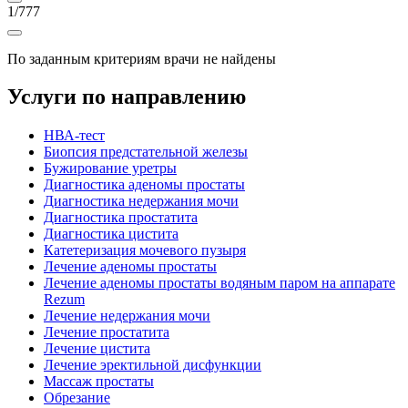
1
/
777
По заданным критериям врачи не найдены
Услуги по направлению
HВА-тест
Биопсия предстательной железы
Бужирование уретры
Диагностика аденомы простаты
Диагностика недержания мочи
Диагностика простатита
Диагностика цистита
Катетеризация мочевого пузыря
Лечение аденомы простаты
Лечение аденомы простаты водяным паром на аппарате
Rezum
Лечение недержания мочи
Лечение простатита
Лечение цистита
Лечение эректильной дисфункции
Массаж простаты
Обрезание