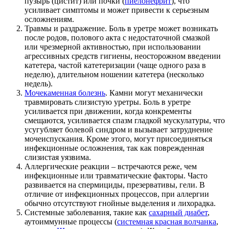
пузырь (цистит) или почки (
пиелонефрит
), что
усиливает симптомы и может привести к серьезным
осложнениям.
Травмы и раздражение. Боль в уретре может возникать
после родов, полового акта с недостаточной смазкой
или чрезмерной активностью, при использовании
агрессивных средств гигиены, неосторожном введении
катетера, частой катетеризации (чаще одного раза в
неделю), длительном ношении катетера (несколько
недель).
Мочекаменная болезнь
. Камни могут механически
травмировать слизистую уретры. Боль в уретре
усиливается при движении, когда конкременты
смещаются, усиливается спазм гладкой мускулатуры, что
усугубляет болевой синдром и вызывает затруднение
мочеиспускания. Кроме этого, могут присоединяться
инфекционные осложнения, так как поврежденная
слизистая уязвима.
Аллергические реакции – встречаются реже, чем
инфекционные или травматические факторы. Часто
развивается на спермициды, презервативы, гели. В
отличие от инфекционных процессов, при аллергии
обычно отсутствуют гнойные выделения и лихорадка.
Системные заболевания, такие как
сахарный диабет
,
аутоиммунные процессы (
системная красная волчанка
,