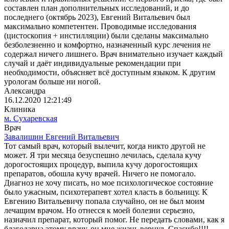
составлен план дополнительных исследований, и до
последнего (октябрь 2023), Евгений Витальевич был
максимально компетентен. Проводимые исследования
(цистоскопия + инстилляции) были сделаны максимально
безболезненно и комфортно, назначенный курс лечения не
содержал ничего лишнего. Врач внимательно изучает каждый
случай и даёт индивидуальные рекомендации при
необходимости, объясняет всё доступным языком. К другим
урологам больше ни ногой.
Александра
16.12.2020 12:21:49
Клиника
м. Сухаревская
Врач
Завалишин Евгений Витальевич
Тот самый врач, который вылечит, когда никто другой не
может. Я три месяца безуспешно лечилась, сделала кучу
дорогостоящих процедур, выпила кучу дорогостоящих
препаратов, обошла кучу врачей. Ничего не помогало.
Диагноз не хочу писать, но мое психологическое состояние
было ужасным, психотерапевт хотел класть в больницу. К
Евгению Витальевичу попала случайно, он не был моим
лечащим врачом. Но отнесся к моей болезни серьезно,
назначил препарат, который помог. Не передать словами, как я
благодарна этому врачу, он мне жизнь вернул. Спасибо!!!!