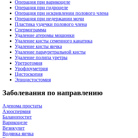
Операция при варикоцеле
Операция при гидроцеле
Операция при искривлении полового члена
Операция при недержании мочи
Пластика уздечки полового члена
Спермограмма
Удаление атеромы мошонки
Удаление кисты семенного канатика
Удаление кисты яичка
Удаление парауретральной кисты
Удаление полипа уретры
Уретротомия
Урофлоуметрия
Цистоскопия
Эпицистостомия
Заболевания по направлению
Аденома простаты
Азооспермия
Баланопостит
Варикоцеле
Везикулит
Водянка яичка