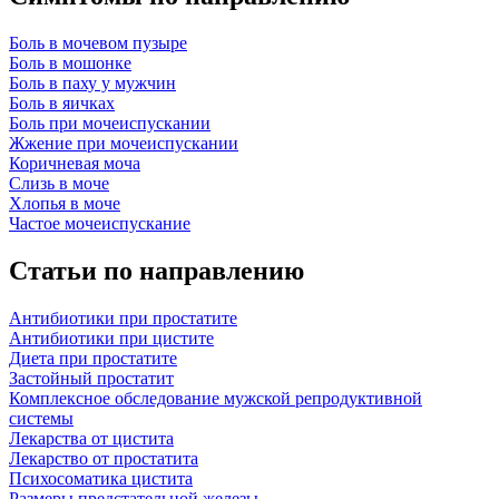
Боль в мочевом пузыре
Боль в мошонке
Боль в паху у мужчин
Боль в яичках
Боль при мочеиспускании
Жжение при мочеиспускании
Коричневая моча
Слизь в моче
Хлопья в моче
Частое мочеиспускание
Статьи по направлению
Антибиотики при простатите
Антибиотики при цистите
Диета при простатите
Застойный простатит
Комплексное обследование мужской репродуктивной
системы
Лекарства от цистита
Лекарство от простатита
Психосоматика цистита
Размеры предстательной железы