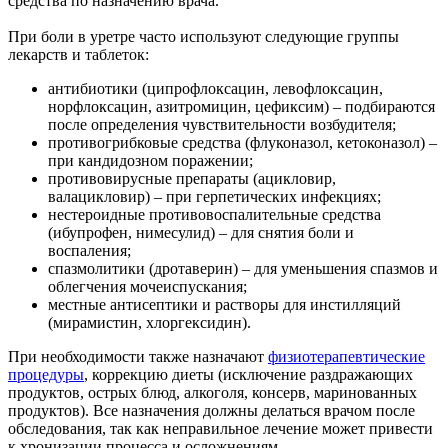
средства по назначению врача.
При боли в уретре часто используют следующие группы
лекарств и таблеток:
антибиотики (ципрофлоксацин, левофлоксацин,
норфлоксацин, азитромицин, цефиксим) – подбираются
после определения чувствительности возбудителя;
противогрибковые средства (флуконазол, кетоконазол) –
при кандидозном поражении;
противовирусные препараты (ацикловир,
валацикловир) – при герпетических инфекциях;
нестероидные противовоспалительные средства
(ибупрофен, нимесулид) – для снятия боли и
воспаления;
спазмолитики (дротаверин) – для уменьшения спазмов и
облегчения мочеиспускания;
местные антисептики и растворы для инстилляций
(мирамистин, хлоргексидин).
При необходимости также назначают
физиотерапевтические
процедуры
, коррекцию диеты (исключение раздражающих
продуктов, острых блюд, алкоголя, консерв, маринованных
продуктов). Все назначения должны делаться врачом после
обследования, так как неправильное лечение может привести
к хронизации процесса и осложнениям.