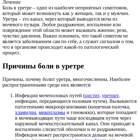
Лечение
Боль в уретре – один из наиболее неприятных симптомов,
который может возникнуть как у женщин, так и у мужчин.
Уретра – это канал, через который выводится моча из
мочевого пузыря. Любое раздражение, воспаление или
повреждение этой области может вызывать жжение, рези,
чувство давления. Важно понимать, что такой симптом не
является заболеванием сам по себе, а служит сигналом о том,
что в организме происходит какой-то патологический
процесс.
Причины боли в уретре
Причины, почему болит уретра, многочисленны. Наиболее
распространенными среди них являются:
Инфекции мочеполовых путей (
цистит
,
уретрит
,
инфекции, передающиеся половым путем). Вызываются
патогенными микроорганизмами (кишечная палочка,
хламидии
,
микоплазмы
и гонококки), которые попадают
в мочевыводящие пути чаще восходящим путем через
наружный мочеиспускательный канал. Они приводят к
воспалению слизистой оболочки и ее раздражению.
Инфекция может распространяться дальше на мочевой