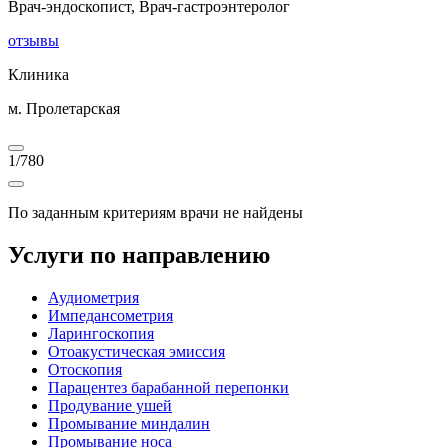
Врач-эндоскопист, Врач-гастроэнтеролог
отзывы
Клиника
м. Пролетарская
1
/
780
По заданным критериям врачи не найдены
Услуги по направлению
Аудиометрия
Импедансометрия
Ларингоскопия
Отоакустическая эмиссия
Отоскопия
Парацентез барабанной перепонки
Продувание ушей
Промывание миндалин
Промывание носа