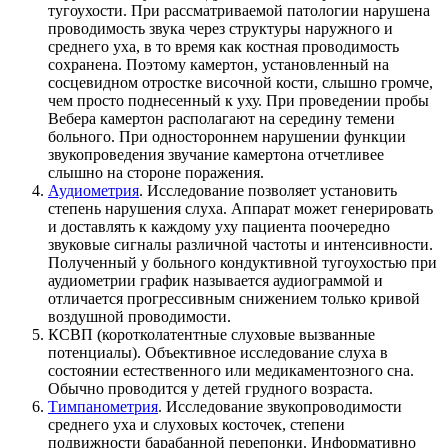
тугоухости. При рассматриваемой патологии нарушена
проводимость звука через структуры наружного и
среднего уха, в то время как костная проводимость
сохранена. Поэтому камертон, установленный на
сосцевидном отростке височной кости, слышно громче,
чем просто поднесенный к уху. При проведении пробы
Вебера камертон располагают на середину темени
больного. При одностороннем нарушении функции
звукопроведения звучание камертона отчетливее
слышно на стороне поражения.
Аудиометрия
. Исследование позволяет установить
степень нарушения слуха. Аппарат может генерировать
и доставлять к каждому уху пациента поочередно
звуковые сигналы различной частоты и интенсивности.
Полученный у больного кондуктивной тугоухостью при
аудиометрии график называется аудиограммой и
отличается прогрессивным снижением только кривой
воздушной проводимости.
КСВП (коротколатентные слуховые вызванные
потенциалы). Объективное исследование слуха в
состоянии естественного или медикаментозного сна.
Обычно проводится у детей грудного возраста.
Тимпанометрия
. Исследование звукопроводимости
среднего уха и слуховых косточек, степени
подвижности барабанной перепонки. Информативно