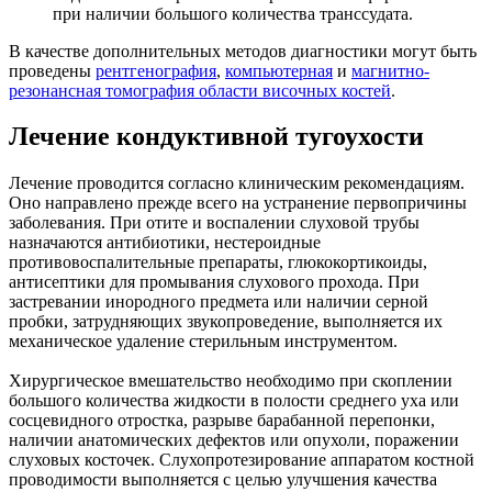
при наличии большого количества транссудата.
В качестве дополнительных методов диагностики могут быть
проведены
рентгенография
,
компьютерная
и
магнитно-
резонансная томография области височных костей
.
Лечение кондуктивной тугоухости
Лечение проводится согласно клиническим рекомендациям.
Оно направлено прежде всего на устранение первопричины
заболевания. При отите и воспалении слуховой трубы
назначаются антибиотики, нестероидные
противовоспалительные препараты, глюкокортикоиды,
антисептики для промывания слухового прохода. При
застревании инородного предмета или наличии серной
пробки, затрудняющих звукопроведение, выполняется их
механическое удаление стерильным инструментом.
Хирургическое вмешательство необходимо при скоплении
большого количества жидкости в полости среднего уха или
сосцевидного отростка, разрыве барабанной перепонки,
наличии анатомических дефектов или опухоли, поражении
слуховых косточек. Слухопротезирование аппаратом костной
проводимости выполняется с целью улучшения качества