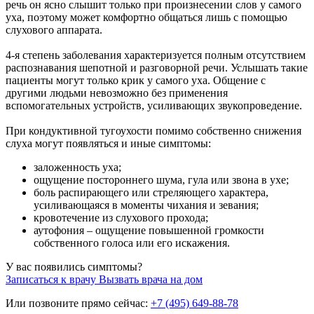
речь он ясно слышит только при произнесении слов у самого
уха, поэтому может комфортно общаться лишь с помощью
слухового аппарата.
4-я степень заболевания характеризуется полным отсутствием
распознавания шепотной и разговорной речи. Услышать такие
пациенты могут только крик у самого уха. Общение с
другими людьми невозможно без применения
вспомогательных устройств, усиливающих звукопроведение.
При кондуктивной тугоухости помимо собственно снижения
слуха могут появляться и иные симптомы:
заложенность уха;
ощущение постороннего шума, гула или звона в ухе;
боль распирающего или стреляющего характера,
усиливающаяся в моменты чихания и зевания;
кровотечение из слухового прохода;
аутофония – ощущение повышенной громкости
собственного голоса или его искажения.
У вас появились симптомы?
Записаться к врачу
Вызвать врача на дом
Или позвоните прямо сейчас:
+7 (495) 649-88-78