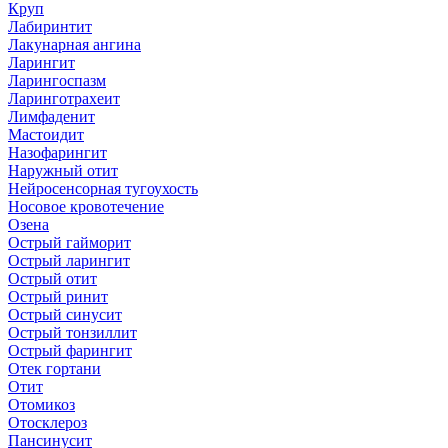
Круп
Лабиринтит
Лакунарная ангина
Ларингит
Ларингоспазм
Ларинготрахеит
Лимфаденит
Мастоидит
Назофарингит
Наружный отит
Нейросенсорная тугоухость
Носовое кровотечение
Озена
Острый гайморит
Острый ларингит
Острый отит
Острый ринит
Острый синусит
Острый тонзиллит
Острый фарингит
Отек гортани
Отит
Отомикоз
Отосклероз
Пансинусит