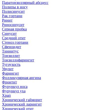
Паратонзиллярный абсцесс
Полипы в носу
Полисинусит
Рак гортани
Ринит
Риносинусит
Серная пробка
Синусит
Средний отит
Стеноз гортани
Сфеноидит
Тиннитус
Тонзиллит
Тонзиллофарингит
Тугоухость
Увулит
Фарингит
Фолликулярная ангина
Фронтит
Фурункул носа
Фурункул уха
Храп
Хронический гайморит
Хронический ларингит
Хронический отит