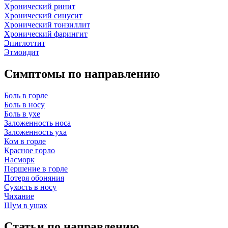
Хронический ринит
Хронический синусит
Хронический тонзиллит
Хронический фарингит
Эпиглоттит
Этмоидит
Симптомы по направлению
Боль в горле
Боль в носу
Боль в ухе
Заложенность носа
Заложенность уха
Ком в горле
Красное горло
Насморк
Першение в горле
Потеря обоняния
Сухость в носу
Чихание
Шум в ушах
Статьи по направлению