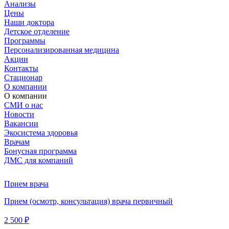
Анализы
Цены
Наши доктора
Детское отделение
Программы
Персонализированная медицина
Акции
Контакты
Стационар
О компании
О компании
СМИ о нас
Новости
Вакансии
Экосистема здоровья
Врачам
Бонусная программа
ДМС для компаний
Прием врача
Прием (осмотр, консультация) врача первичный
2 500 ₽