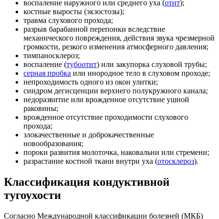
воспаление наружного или среднего уха (
отит
);
костные выросты (экзостозы);
травма слухового прохода;
разрыв барабанной перепонки вследствие
механического повреждения, действия звука чрезмерной
громкости, резкого изменения атмосферного давления;
тимпаносклероз;
воспаление (
тубоотит
) или закупорка слуховой трубы;
серная пробка
или инородное тело в слуховом проходе;
непроходимость одного из окон улитки;
синдром дегисценции верхнего полукружного канала;
недоразвитие или врожденное отсутствие ушной
раковины;
врожденное отсутствие проходимости слухового
прохода;
злокачественные и доброкачественные
новообразования;
пороки развития молоточка, наковальни или стремени;
разрастание костной ткани внутри уха (
отосклероз
).
Классификация кондуктивной
тугоухости
Согласно Международной классификации болезней (МКБ)