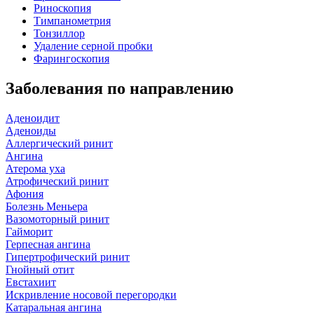
Риноскопия
Тимпанометрия
Тонзиллор
Удаление серной пробки
Фарингоскопия
Заболевания по направлению
Аденоидит
Аденоиды
Аллергический ринит
Ангина
Атерома уха
Атрофический ринит
Афония
Болезнь Меньера
Вазомоторный ринит
Гайморит
Герпесная ангина
Гипертрофический ринит
Гнойный отит
Евстахиит
Искривление носовой перегородки
Катаральная ангина