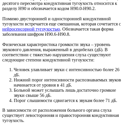
десятого пересмотра кондуктивная тугоухость относится к
разделу H90 и обозначается кодом H90.0-H90.2.
Помимо двусторонней и односторонней кондуктивной
тугоухости встречается еще смешанная, которая сочетается с
нейросенсорной тугоухостью
. Обозначается такая форма
заболевания шифром H90.6-H90.8.
Физическая характеристика громкости звука – уровень
звукового давления, выраженный в децибелах (дБ). В
соответствии с тяжестью нарушения слуха существуют
следующие степени кондуктивной тугоухости:
Человек улавливает звуки с интенсивностью более 26
дБ.
Нижний порог интенсивности распознаваемых звуков
начинается от уровня в 41 дБ.
Больной может услышать лишь достаточно громкие
звуки свыше 56 дБ.
Порог слышимости сдвигается к звукам более 71 дБ.
В зависимости от расположения больного органа слуха
существует левосторонняя и правосторонняя кондуктивная
тугоухость.