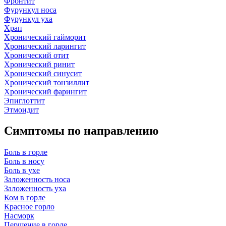
Фронтит
Фурункул носа
Фурункул уха
Храп
Хронический гайморит
Хронический ларингит
Хронический отит
Хронический ринит
Хронический синусит
Хронический тонзиллит
Хронический фарингит
Эпиглоттит
Этмоидит
Симптомы по направлению
Боль в горле
Боль в носу
Боль в ухе
Заложенность носа
Заложенность уха
Ком в горле
Красное горло
Насморк
Першение в горле