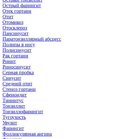
Острый фарингит
Отек гортани
Отит
Отомикоз
Отосклероз
Пансинусит
Паратонзиллярный абсцесс
Полипы в носу
Полисинусит
Рак гортани
Ринит
Риносинусит
Серная пробка
Синусит
Средний отит
Стеноз гортани
Сфеноидит
Тиннитус
Тонзиллит
Тонзиллофарингит
Тугоухость
Увулит
Фарингит
Фолликулярная ангина