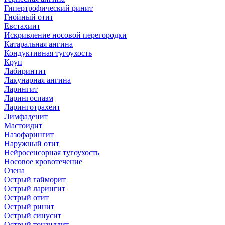
Гипертрофический ринит
Гнойный отит
Евстахиит
Искривление носовой перегородки
Катаральная ангина
Кондуктивная тугоухость
Круп
Лабиринтит
Лакунарная ангина
Ларингит
Ларингоспазм
Ларинготрахеит
Лимфаденит
Мастоидит
Назофарингит
Наружный отит
Нейросенсорная тугоухость
Носовое кровотечение
Озена
Острый гайморит
Острый ларингит
Острый отит
Острый ринит
Острый синусит
Острый тонзиллит