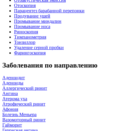
Отоакустическая эмиссия
Отоскопия
Парацентез барабанной перепонки
Продувание ушей
Промывание миндалин
Промывание носа
Риноскопия
Тимпанометрия
Тонзиллор
Удаление серной пробки
Фарингоскопия
Заболевания по направлению
Аденоидит
Аденоиды
Аллергический ринит
Ангина
Атерома уха
Атрофический ринит
Афония
Болезнь Меньера
Вазомоторный ринит
Гайморит
Герпесная ангина