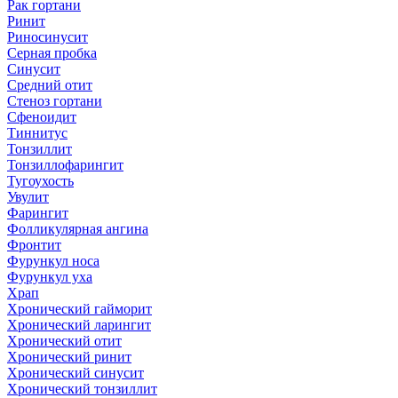
Рак гортани
Ринит
Риносинусит
Серная пробка
Синусит
Средний отит
Стеноз гортани
Сфеноидит
Тиннитус
Тонзиллит
Тонзиллофарингит
Тугоухость
Увулит
Фарингит
Фолликулярная ангина
Фронтит
Фурункул носа
Фурункул уха
Храп
Хронический гайморит
Хронический ларингит
Хронический отит
Хронический ринит
Хронический синусит
Хронический тонзиллит