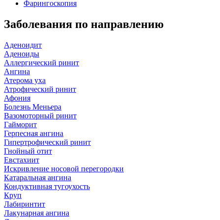
Фарингоскопия
Заболевания по направлению
Аденоидит
Аденоиды
Аллергический ринит
Ангина
Атерома уха
Атрофический ринит
Афония
Болезнь Меньера
Вазомоторный ринит
Гайморит
Герпесная ангина
Гипертрофический ринит
Гнойный отит
Евстахиит
Искривление носовой перегородки
Катаральная ангина
Кондуктивная тугоухость
Круп
Лабиринтит
Лакунарная ангина