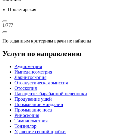
м. Пролетарская
1
/
777
По заданным критериям врачи не найдены
Услуги по направлению
Аудиометрия
Импедансометрия
Ларингоскопия
Отоакустическая эмиссия
Отоскопия
Парацентез барабанной перепонки
Продувание ушей
Промывание миндалин
Промывание носа
Риноскопия
Тимпанометрия
Тонзиллор
Удаление серной пробки