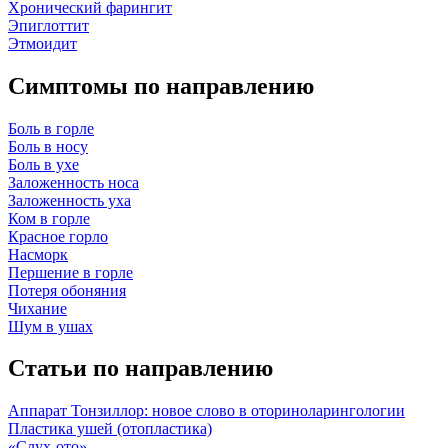
Хронический фарингит
Эпиглоттит
Этмоидит
Симптомы по направлению
Боль в горле
Боль в носу
Боль в ухе
Заложенность носа
Заложенность уха
Ком в горле
Красное горло
Насморк
Першение в горле
Потеря обоняния
Чихание
Шум в ушах
Статьи по направлению
Аппарат Тонзиллор: новое слово в оториноларингологии
Пластика ушей (отопластика)
«Слух-ото»