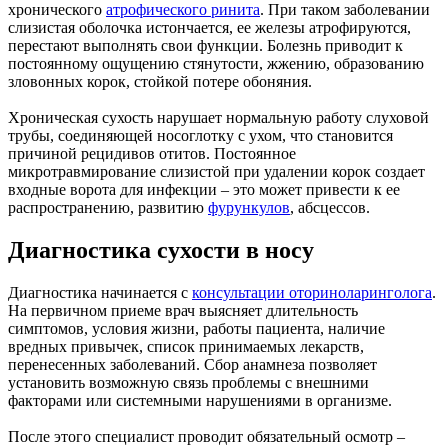
хронического
атрофического ринита
. При таком заболевании
слизистая оболочка истончается, ее железы атрофируются,
перестают выполнять свои функции. Болезнь приводит к
постоянному ощущению стянутости, жжению, образованию
зловонных корок, стойкой потере обоняния.
Хроническая сухость нарушает нормальную работу слуховой
трубы, соединяющей носоглотку с ухом, что становится
причиной рецидивов отитов. Постоянное
микротравмирование слизистой при удалении корок создает
входные ворота для инфекции – это может привести к ее
распространению, развитию
фурункулов
, абсцессов.
Диагностика сухости в носу
Диагностика начинается с
консультации оториноларинголога
.
На первичном приеме врач выясняет длительность
симптомов, условия жизни, работы пациента, наличие
вредных привычек, список принимаемых лекарств,
перенесенных заболеваний. Сбор анамнеза позволяет
установить возможную связь проблемы с внешними
факторами или системными нарушениями в организме.
После этого специалист проводит обязательный осмотр –