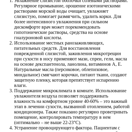
Увлажнение слизистой оболочки солевыми растворами.
Регулярное промывание, орошение изотоническими
растворами морской воды очищает, увлажняет
слизистую, помогает размягчить, удалить корки. Для
более интенсивного увлажнения при сильном
дискомфорте врач может порекомендовать
гипотонические растворы, средства на основе
гиалуроновой кислоты.
Использование местных ранозаживляющих,
питательных средств. Для восстановления
поврежденной слизистой, заживления микротрещин
при сухости в носу применяют мази, спреи, гели, масла
на основе декспантенола, ланолина, витаминов А, Е.
Натуральные масла (персиковое, облепиховое,
миндальное) смягчают корочки, питают ткани, создают
защитную пленку, которая препятствует испарению
влаги.
Поддержание микроклимата в комнате. Использование
увлажнителя воздуха позволяет поддерживать
влажность на комфортном уровне 40-60% – это важный
этап в лечении сухости, вызванной отоплением, работой
кондиционера. Также показано регулярно проветривать
помещение, контролировать температуру в нем
(оптимально – не выше 22-23°C).
Устранение провоцирующего фактора. Пациентам с