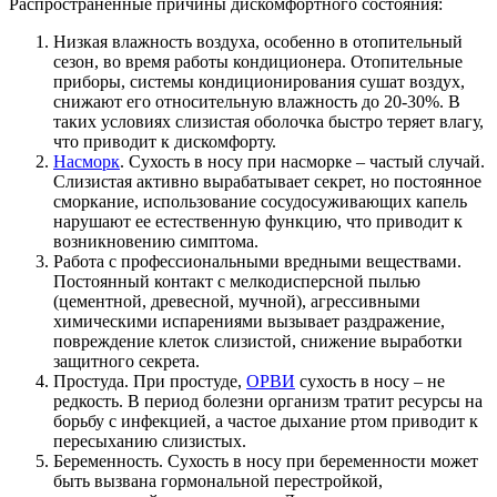
Распространенные причины дискомфортного состояния:
Низкая влажность воздуха, особенно в отопительный
сезон, во время работы кондиционера. Отопительные
приборы, системы кондиционирования сушат воздух,
снижают его относительную влажность до 20-30%. В
таких условиях слизистая оболочка быстро теряет влагу,
что приводит к дискомфорту.
Насморк
. Сухость в носу при насморке – частый случай.
Слизистая активно вырабатывает секрет, но постоянное
сморкание, использование сосудосуживающих капель
нарушают ее естественную функцию, что приводит к
возникновению симптома.
Работа с профессиональными вредными веществами.
Постоянный контакт с мелкодисперсной пылью
(цементной, древесной, мучной), агрессивными
химическими испарениями вызывает раздражение,
повреждение клеток слизистой, снижение выработки
защитного секрета.
Простуда. При простуде,
ОРВИ
сухость в носу – не
редкость. В период болезни организм тратит ресурсы на
борьбу с инфекцией, а частое дыхание ртом приводит к
пересыханию слизистых.
Беременность. Сухость в носу при беременности может
быть вызвана гормональной перестройкой,