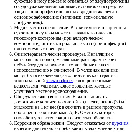
сухостью в носу показано отказаться от злоупотребления
сосудосуживающими каплями, использовать средства
защиты при профессиональных вредностях, лечить
основное заболевание (например, гормональную
дисфункцию).
Медикаментозное лечение. В зависимости от причины
сухости в носу врач может назначить топические
глюкокортикостероиды (при аллергическом
компоненте), антибактериальные мази (при инфекции)
или системные препараты.
Физиотерапевтические процедуры. Ингаляции с
минеральной водой, масляными растворами через
небулайзер доставляют влагу, лечебные вещества
непосредственно к слизистой. В условиях клиники
могут быть назначены фотодинамическая терапия,
эндоназальный
электрофорез
с лекарственными
веществами, ультразвуковое орошение, которые
улучшают местное кровообращение.
Общеукрепляющая терапия. Важно выпивать
достаточное количество чистой воды ежедневно (30 мл
жидкости на 1 кг веса); включить в рацион продукты,
обогащенные витаминами А, Е, Омега-3, которые
способствуют регенерации слизистых оболочек.
Коррекция образа жизни. Следует отказаться от
курения
,
избегать длительного пребывания в задымленных или