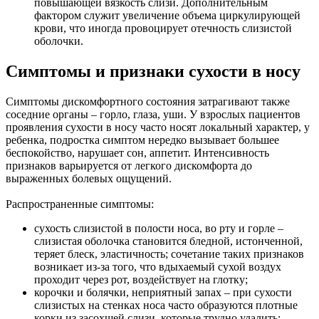
повышающей вязкость слизи. Дополнительным
фактором служит увеличение объема циркулирующей
крови, что иногда провоцирует отечность слизистой
оболочки.
Симптомы и признаки сухости в носу
Симптомы дискомфортного состояния затрагивают также
соседние органы – горло, глаза, уши. У взрослых пациентов
проявления сухости в носу часто носят локальный характер, у
ребенка, подростка симптом нередко вызывает большее
беспокойство, нарушает сон, аппетит. Интенсивность
признаков варьируется от легкого дискомфорта до
выраженных болевых ощущений.
Распространенные симптомы:
сухость слизистой в полости носа, во рту и горле –
слизистая оболочка становится бледной, истонченной,
теряет блеск, эластичность; сочетание таких признаков
возникает из-за того, что вдыхаемый сухой воздух
проходит через рот, воздействует на глотку;
корочки и болячки, неприятный запах – при сухости
слизистых на стенках носа часто образуются плотные
корки из засохшей слизи, которые трудно удалить;