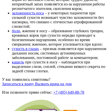
неприятный запах появляется из-за нарушения работы
реснитчатого эпителия, скопления корок;
заложенность носа
– у некоторых пациентов при
сильной сухости возникает чувство заложенности без
насморка, что связано с отечностью атрофированной
слизистой;
боли
, жжение в носу – образование глубоких трещин,
кровяных корок при сухости нередко приводит к
болезненным ощущениям, особенно во время
сморкания; жжению, которое усиливается при вдохе;
сухость в глазах
– признак появляется при нарушенном
дыхании носом, системных аутоиммунных
заболеваниях, постоянной работе за компьютером;
кашель
при сухости в носу – наблюдается при
выделении слизи, соплей, стекании вязкого секрета по
задней стенке глотки.
У вас появились симптомы?
Записаться к врачу
Вызвать врача на дом
Или позвоните прямо сейчас:
+7 (495) 649-88-78