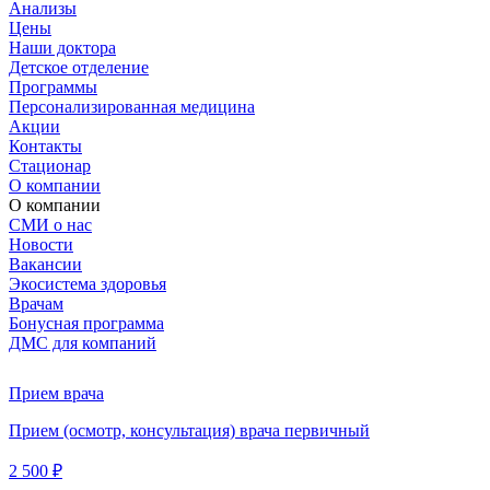
Анализы
Цены
Наши доктора
Детское отделение
Программы
Персонализированная медицина
Акции
Контакты
Стационар
О компании
О компании
СМИ о нас
Новости
Вакансии
Экосистема здоровья
Врачам
Бонусная программа
ДМС для компаний
Прием врача
Прием (осмотр, консультация) врача первичный
2 500 ₽