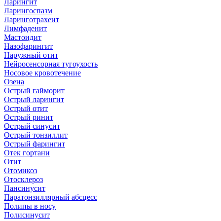
Ларингит
Ларингоспазм
Ларинготрахеит
Лимфаденит
Мастоидит
Назофарингит
Наружный отит
Нейросенсорная тугоухость
Носовое кровотечение
Озена
Острый гайморит
Острый ларингит
Острый отит
Острый ринит
Острый синусит
Острый тонзиллит
Острый фарингит
Отек гортани
Отит
Отомикоз
Отосклероз
Пансинусит
Паратонзиллярный абсцесс
Полипы в носу
Полисинусит