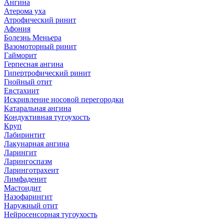
Ангина
Атерома уха
Атрофический ринит
Афония
Болезнь Меньера
Вазомоторный ринит
Гайморит
Герпесная ангина
Гипертрофический ринит
Гнойный отит
Евстахиит
Искривление носовой перегородки
Катаральная ангина
Кондуктивная тугоухость
Круп
Лабиринтит
Лакунарная ангина
Ларингит
Ларингоспазм
Ларинготрахеит
Лимфаденит
Мастоидит
Назофарингит
Наружный отит
Нейросенсорная тугоухость