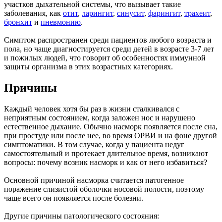
участков дыхательной системы, что вызывает такие
заболевания, как
отит
,
ларингит
,
синусит
,
фарингит
,
трахеит
,
бронхит
и
пневмонию
.
Симптом распространен среди пациентов любого возраста и
пола, но чаще диагностируется среди детей в возрасте 3-7 лет
и пожилых людей, что говорит об особенностях иммунной
защиты организма в этих возрастных категориях.
Причины
Каждый человек хотя бы раз в жизни сталкивался с
неприятным состоянием, когда заложен нос и нарушено
естественное дыхание. Обычно насморк появляется после сна,
при простуде или после нее, во время ОРВИ и на фоне другой
симптоматики. В том случае, когда у пациента недуг
самостоятельный и протекает длительное время, возникают
вопросы: почему возник насморк и как от него избавиться?
Основной причиной насморка считается патогенное
поражение слизистой оболочки носовой полости, поэтому
чаще всего он появляется после болезни.
Другие причины патологического состояния: