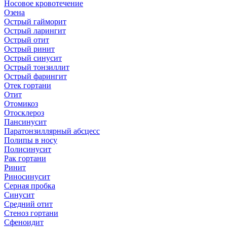
Носовое кровотечение
Озена
Острый гайморит
Острый ларингит
Острый отит
Острый ринит
Острый синусит
Острый тонзиллит
Острый фарингит
Отек гортани
Отит
Отомикоз
Отосклероз
Пансинусит
Паратонзиллярный абсцесс
Полипы в носу
Полисинусит
Рак гортани
Ринит
Риносинусит
Серная пробка
Синусит
Средний отит
Стеноз гортани
Сфеноидит