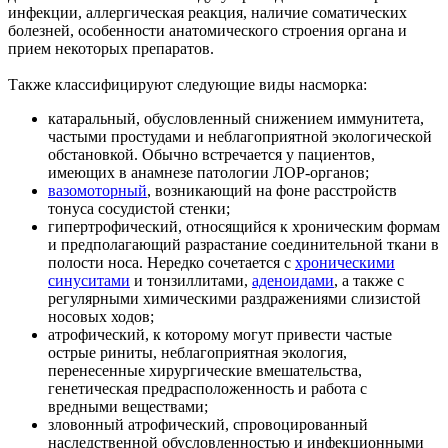
инфекции, аллергическая реакция, наличие соматических
болезней, особенности анатомического строения органа и
прием некоторых препаратов.
Также классифицируют следующие виды насморка:
катаральный, обусловленный снижением иммунитета,
частыми простудами и неблагоприятной экологической
обстановкой. Обычно встречается у пациентов,
имеющих в анамнезе патологии ЛОР-органов;
вазомоторный
, возникающий на фоне расстройств
тонуса сосудистой стенки;
гипертрофический, относящийся к хроническим формам
и предполагающий разрастание соединительной ткани в
полости носа. Нередко сочетается с
хроническими
синуситами
и тонзиллитами,
аденоидами
, а также с
регулярными химическими раздражениями слизистой
носовых ходов;
атрофический, к которому могут привести частые
острые риниты, неблагоприятная экология,
перенесенные хирургические вмешательства,
генетическая предрасположенность и работа с
вредными веществами;
зловонный атрофический, спровоцированный
наследственной обусловленностью и инфекционными