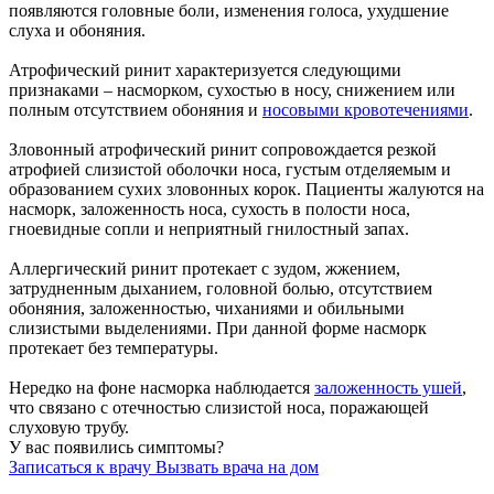
появляются головные боли, изменения голоса, ухудшение
слуха и обоняния.
Атрофический ринит характеризуется следующими
признаками – насморком, сухостью в носу, снижением или
полным отсутствием обоняния и
носовыми кровотечениями
.
Зловонный атрофический ринит сопровождается резкой
атрофией слизистой оболочки носа, густым отделяемым и
образованием сухих зловонных корок. Пациенты жалуются на
насморк, заложенность носа, сухость в полости носа,
гноевидные сопли и неприятный гнилостный запах.
Аллергический ринит протекает с зудом, жжением,
затрудненным дыханием, головной болью, отсутствием
обоняния, заложенностью, чиханиями и обильными
слизистыми выделениями. При данной форме насморк
протекает без температуры.
Нередко на фоне насморка наблюдается
заложенность ушей
,
что связано с отечностью слизистой носа, поражающей
слуховую трубу.
У вас появились симптомы?
Записаться к врачу
Вызвать врача на дом