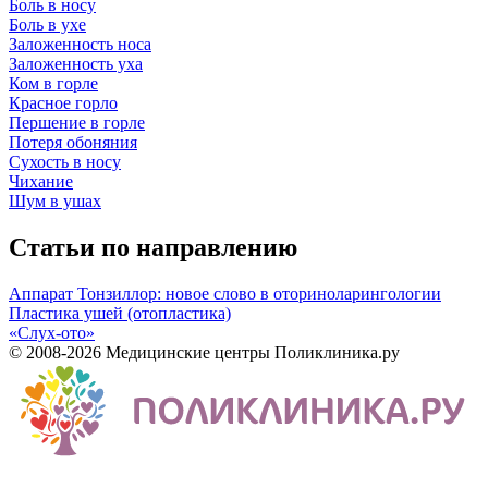
Боль в носу
Боль в ухе
Заложенность носа
Заложенность уха
Ком в горле
Красное горло
Першение в горле
Потеря обоняния
Сухость в носу
Чихание
Шум в ушах
Статьи по направлению
Аппарат Тонзиллор: новое слово в оториноларингологии
Пластика ушей (отопластика)
«Слух-ото»
© 2008-2026 Медицинские центры Поликлиника.ру