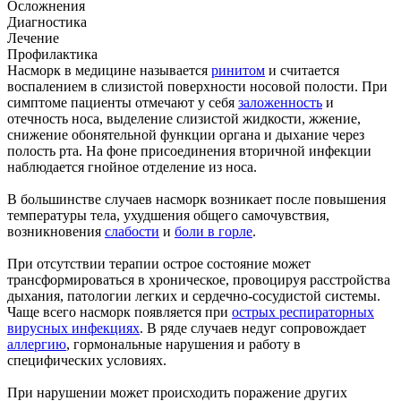
Осложнения
Диагностика
Лечение
Профилактика
Насморк в медицине называется
ринитом
и считается
воспалением в слизистой поверхности носовой полости. При
симптоме пациенты отмечают у себя
заложенность
и
отечность носа, выделение слизистой жидкости, жжение,
снижение обонятельной функции органа и дыхание через
полость рта. На фоне присоединения вторичной инфекции
наблюдается гнойное отделение из носа.
В большинстве случаев насморк возникает после повышения
температуры тела, ухудшения общего самочувствия,
возникновения
слабости
и
боли в горле
.
При отсутствии терапии острое состояние может
трансформироваться в хроническое, провоцируя расстройства
дыхания, патологии легких и сердечно-сосудистой системы.
Чаще всего насморк появляется при
острых респираторных
вирусных инфекциях
. В ряде случаев недуг сопровождает
аллергию
, гормональные нарушения и работу в
специфических условиях.
При нарушении может происходить поражение других