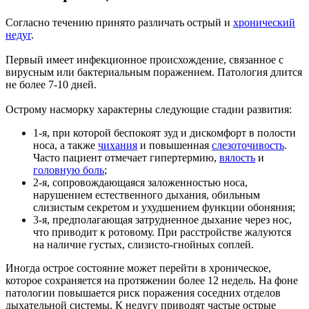
Согласно течению принято различать острый и
хронический
недуг
.
Первый имеет инфекционное происхождение, связанное с
вирусным или бактериальным поражением. Патология длится
не более 7-10 дней.
Острому насморку характерны следующие стадии развития:
1-я, при которой беспокоят зуд и дискомфорт в полости
носа, а также
чихания
и повышенная
слезоточивость
.
Часто пациент отмечает гипертермию,
вялость
и
головную боль
;
2-я, сопровождающаяся заложенностью носа,
нарушением естественного дыхания, обильным
слизистым секретом и ухудшением функции обоняния;
3-я, предполагающая затрудненное дыхание через нос,
что приводит к ротовому. При расстройстве жалуются
на наличие густых, слизисто-гнойных соплей.
Иногда острое состояние может перейти в хроническое,
которое сохраняется на протяжении более 12 недель. На фоне
патологии повышается риск поражения соседних отделов
дыхательной системы. К недугу приводят частые острые