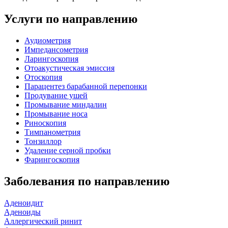
Услуги по направлению
Аудиометрия
Импедансометрия
Ларингоскопия
Отоакустическая эмиссия
Отоскопия
Парацентез барабанной перепонки
Продувание ушей
Промывание миндалин
Промывание носа
Риноскопия
Тимпанометрия
Тонзиллор
Удаление серной пробки
Фарингоскопия
Заболевания по направлению
Аденоидит
Аденоиды
Аллергический ринит