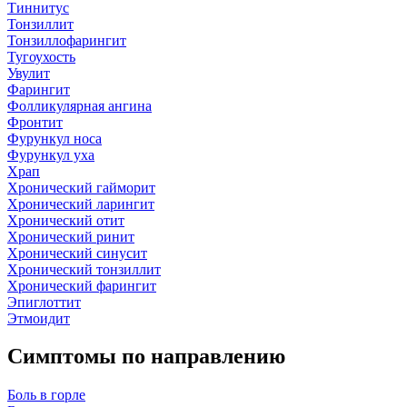
Тиннитус
Тонзиллит
Тонзиллофарингит
Тугоухость
Увулит
Фарингит
Фолликулярная ангина
Фронтит
Фурункул носа
Фурункул уха
Храп
Хронический гайморит
Хронический ларингит
Хронический отит
Хронический ринит
Хронический синусит
Хронический тонзиллит
Хронический фарингит
Эпиглоттит
Этмоидит
Симптомы по направлению
Боль в горле