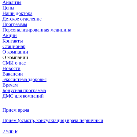
Анализы
Цены
Наши доктора
Детское отделение
Программы
Персонализированная медицина
Акции
Контакты
Стационар
О компании
О компании
СМИ о нас
Новости
Вакансии
Экосистема здоровья
Врачам
Бонусная программа
ДМС для компаний
Прием врача
Прием (осмотр, консультация) врача первичный
2 500 ₽