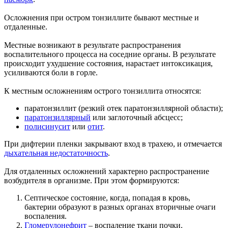
Осложнения при остром тонзиллите бывают местные и
отдаленные.
Местные возникают в результате распространения
воспалительного процесса на соседние органы. В результате
происходит ухудшение состояния, нарастает интоксикация,
усиливаются боли в горле.
К местным осложнениям острого тонзиллита относятся:
паратонзиллит (резкий отек паратонзиллярной области);
паратонзиллярный
или заглоточный абсцесс;
полисинусит
или
отит
.
При дифтерии пленки закрывают вход в трахею, и отмечается
дыхательная недостаточность
.
Для отдаленных осложнений характерно распространение
возбудителя в организме. При этом формируются:
Септическое состояние, когда, попадая в кровь,
бактерии образуют в разных органах вторичные очаги
воспаления.
Гломерулонефрит
– воспаление ткани почки.