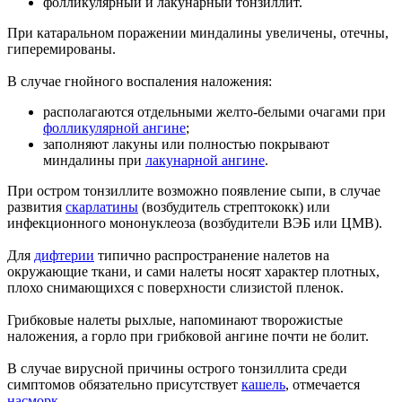
фолликулярный и лакунарный тонзиллит.
При катаральном поражении миндалины увеличены, отечны,
гиперемированы.
В случае гнойного воспаления наложения:
располагаются отдельными желто-белыми очагами при
фолликулярной ангине
;
заполняют лакуны или полностью покрывают
миндалины при
лакунарной ангине
.
При остром тонзиллите возможно появление сыпи, в случае
развития
скарлатины
(возбудитель стрептококк) или
инфекционного мононуклеоза (возбудители ВЭБ или ЦМВ).
Для
дифтерии
типично распространение налетов на
окружающие ткани, и сами налеты носят характер плотных,
плохо снимающихся с поверхности слизистой пленок.
Грибковые налеты рыхлые, напоминают творожистые
наложения, а горло при грибковой ангине почти не болит.
В случае вирусной причины острого тонзиллита среди
симптомов обязательно присутствует
кашель
, отмечается
насморк
.