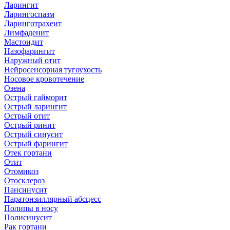
Ларингит
Ларингоспазм
Ларинготрахеит
Лимфаденит
Мастоидит
Назофарингит
Наружный отит
Нейросенсорная тугоухость
Носовое кровотечение
Озена
Острый гайморит
Острый ларингит
Острый отит
Острый ринит
Острый синусит
Острый фарингит
Отек гортани
Отит
Отомикоз
Отосклероз
Пансинусит
Паратонзиллярный абсцесс
Полипы в носу
Полисинусит
Рак гортани