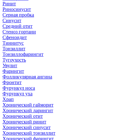
Ринит
Риносинусит
Серная пробка
Синусит
Средний отит
Стеноз гортани
Сфеноидит
Тиннитус
Тонзиллит
Тонзиллофарингит
Тугоухость
Увулит
Фарингит
Фолликулярная ангина
Фронтит
Фурункул носа
Фурункул уха
Храп
Хронический гайморит
Хронический ларингит
Хронический отит
Хронический ринит
Хронический синусит
Хронический тонзиллит
Хронический фарингит