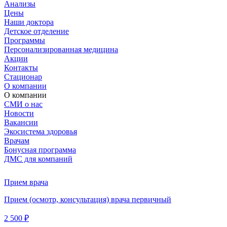
Анализы
Цены
Наши доктора
Детское отделение
Программы
Персонализированная медицина
Акции
Контакты
Стационар
О компании
О компании
СМИ о нас
Новости
Вакансии
Экосистема здоровья
Врачам
Бонусная программа
ДМС для компаний
Прием врача
Прием (осмотр, консультация) врача первичный
2 500 ₽