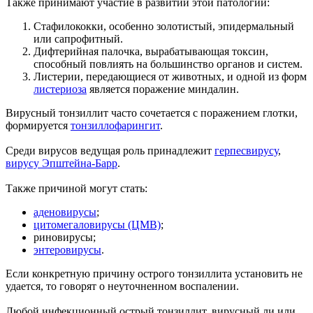
Также принимают участие в развитии этой патологии:
Стафилококки, особенно золотистый, эпидермальный
или сапрофитный.
Дифтерийная палочка, вырабатывающая токсин,
способный повлиять на большинство органов и систем.
Листерии, передающиеся от животных, и одной из форм
листериоза
является поражение миндалин.
Вирусный тонзиллит часто сочетается с поражением глотки,
формируется
тонзиллофарингит
.
Среди вирусов ведущая роль принадлежит
герпесвирусу
,
вирусу Эпштейна-Барр
.
Также причиной могут стать:
аденовирусы
;
цитомегаловирусы (ЦМВ)
;
риновирусы;
энтеровирусы
.
Если конкретную причину острого тонзиллита установить не
удается, то говорят о неуточненном воспалении.
Любой инфекционный острый тонзиллит, вирусный ли или