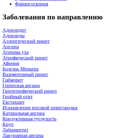
Фарингоскопия
Заболевания по направлению
Аденоидит
Аденоиды
Аллергический ринит
Ангина
Атерома уха
Атрофический ринит
Афония
Болезнь Меньера
Вазомоторный ринит
Гайморит
Герпесная ангина
Гипертрофический ринит
Гнойный отит
Евстахиит
Искривление носовой перегородки
Катаральная ангина
Кондуктивная тугоухость
Круп
Лабиринтит
Лакунарная ангина