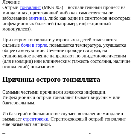
Лечение
Острый
тонзиллит
(МКБ J03) – воспалительный процесс на
миндалинах, протекающий либо как самостоятельное
заболевание (
ангина
), либо как один из симптомов некоторых
инфекционных болезней (например, инфекционный
мононуклеоз).
При остром тонзиллите у взрослых и детей отмечаются
сильные
боли в горле
, повышается температура, ухудшается
общее самочувствие. Лечение проводится дома, на
стационарное лечение направляют по эпидемиологическим
(для изоляции) или клиническим (тяжесть состояния, наличие
осложнений) показаниям.
Причины острого тонзиллита
Самыми частыми причинами являются инфекции.
Инфекционный острый тонзиллит бывает вирусным или
бактериальным.
Из бактерий в большинстве случаев воспаление миндалин
вызывает
стрептококк
. Стрептококковый острый тонзиллит
еще называют ангиной.