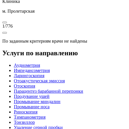
Клиника
м. Пролетарская
1
/
776
По заданным критериям врачи не найдены
Услуги по направлению
Аудиометрия
Импедансометрия
Ларингоскопия
Отоакустическая эмиссия
Отоскопия
Парацентез барабанной перепонки
Продувание ушей
Промывание миндалин
Промывание носа
Риноскопия
Тимпанометрия
Тонзиллор
Удаление серной пробки