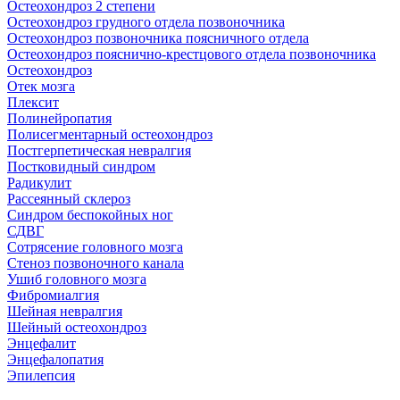
Остеохондроз 2 степени
Остеохондроз грудного отдела позвоночника
Остеохондроз позвоночника поясничного отдела
Остеохондроз пояснично-крестцового отдела позвоночника
Остеохондроз
Отек мозга
Плексит
Полинейропатия
Полисегментарный остеохондроз
Постгерпетическая невралгия
Постковидный синдром
Радикулит
Рассеянный склероз
Синдром беспокойных ног
СДВГ
Сотрясение головного мозга
Стеноз позвоночного канала
Ушиб головного мозга
Фибромиалгия
Шейная невралгия
Шейный остеохондроз
Энцефалит
Энцефалопатия
Эпилепсия