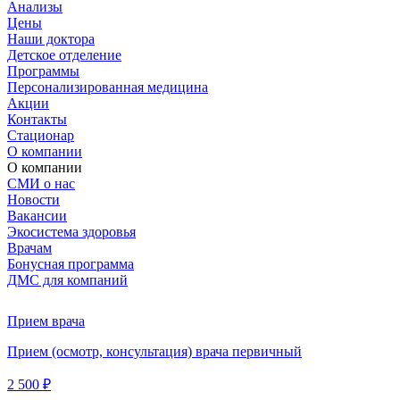
Анализы
Цены
Наши доктора
Детское отделение
Программы
Персонализированная медицина
Акции
Контакты
Стационар
О компании
О компании
СМИ о нас
Новости
Вакансии
Экосистема здоровья
Врачам
Бонусная программа
ДМС для компаний
Прием врача
Прием (осмотр, консультация) врача первичный
2 500 ₽