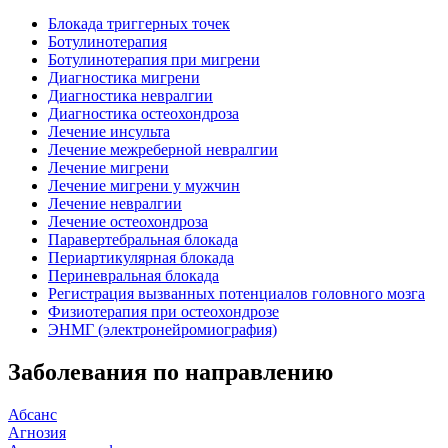
Блокада триггерных точек
Ботулинотерапия
Ботулинотерапия при мигрени
Диагностика мигрени
Диагностика невралгии
Диагностика остеохондроза
Лечение инсульта
Лечение межреберной невралгии
Лечение мигрени
Лечение мигрени у мужчин
Лечение невралгии
Лечение остеохондроза
Паравертебральная блокада
Периартикулярная блокада
Периневральная блокада
Регистрация вызванных потенциалов головного мозга
Физиотерапия при остеохондрозе
ЭНМГ (электронейромиография)
Заболевания по направлению
Абсанс
Агнозия