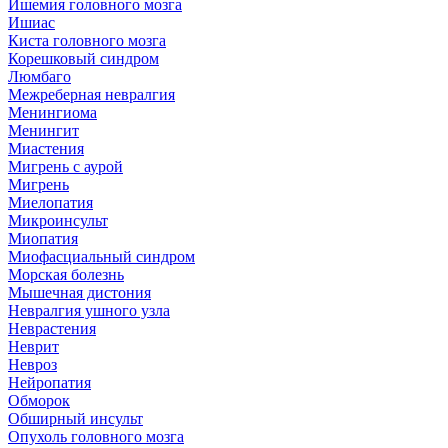
Ишемия головного мозга
Ишиас
Киста головного мозга
Корешковый синдром
Люмбаго
Межреберная невралгия
Менингиома
Менингит
Миастения
Мигрень с аурой
Мигрень
Миелопатия
Микроинсульт
Миопатия
Миофасциальный синдром
Морская болезнь
Мышечная дистония
Невралгия ушного узла
Неврастения
Неврит
Невроз
Нейропатия
Обморок
Обширный инсульт
Опухоль головного мозга