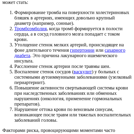
может стать:
Формирование тромба на поверхности холестериновых
бляшек в артериях, имеющих довольно крупный
диаметр (например, сонные).
Тромбоэмболия
, когда тромб формируется в полости
сердца, а в сосуд головного мозга попадает с током
крови.
Утолщение стенок мелких артерий, происходящее на
фоне длительного течения
гипертонии
или
сахарного
диабета
. Это причина лакунарного ишемического
инсульта.
Расслоение стенок артерии после травмы шеи.
Воспаление стенок сосудов (
васкулит
) у больных с
системными аутоиммунными заболеваниями (узелковый
периартериит).
Повышение активности свертывающей системы крови
при наследственных заболеваниях или обменных
нарушениях (онкология, применение гормональных
препаратов).
Нарушение оттока крови по венозным синусам,
возникающее после травм или тяжелых воспалительных
заболеваний головы.
Факторами риска, провоцирующими моментами часто