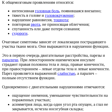
К общемозговым проявлениям относятся:
интенсивная
головная боль
, появившаяся внезапно;
тяжесть в голове и
головокружение
;
нарушение равновесия,
тошнота
;
повторная
рвота
, не приносящая облегчения;
спутанность или даже потеря сознания;
судороги
.
Очаговые симптомы зависят от локализации пострадавшего
участка ткани мозга. Они выражаются в нарушении функции.
Это в первую очередь двигательные расстройства, парезы и
параличи
. При левостороннем ишемическом инсульте
страдают правая половина тела и лица, правые конечности,
при правостороннем – левые отделы тела и левые конечности.
Парез проявляется выраженной
слабостью
, а паралич –
полным отсутствием функции.
Одновременно с двигательными нарушениями отмечаются:
ощущение онемения, уменьшение чувствительности на
пораженных участках;
асимметрия лица, когда один угол рта опущен, а глаз не
закрывается, исчезла носогубная складка;