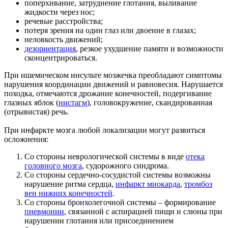
поперхивание, затруднение глотания, выливание
жидкости через нос;
речевые расстройства;
потеря зрения на один глаз или двоение в глазах;
неловкость движений;
дезориентация
, резкое ухудшение памяти и возможности
сконцентрироваться.
При ишемическом инсульте мозжечка преобладают симптомы
нарушения координации движений и равновесия. Нарушается
походка, отмечаются дрожание конечностей, подергивание
глазных яблок (
нистагм
), головокружение, скандированная
(отрывистая) речь.
При инфаркте мозга любой локализации могут развиться
осложнения:
Со стороны неврологической системы в виде
отека
головного мозга
, судорожного синдрома.
Со стороны сердечно-сосудистой системы возможны
нарушение ритма сердца,
инфаркт миокарда
,
тромбоз
вен нижних конечностей
.
Со стороны бронхолегочной системы – формирование
пневмонии
, связанной с аспирацией пищи и слюны при
нарушении глотания или присоединением