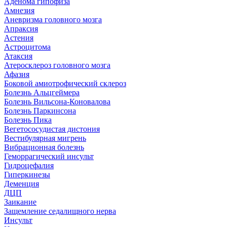
Аденома гипофиза
Амнезия
Аневризма головного мозга
Апраксия
Астения
Астроцитома
Атаксия
Атеросклероз головного мозга
Афазия
Боковой амиотрофический склероз
Болезнь Альцгеймера
Болезнь Вильсона-Коновалова
Болезнь Паркинсона
Болезнь Пика
Вегетососудистая дистония
Вестибулярная мигрень
Вибрационная болезнь
Геморрагический инсульт
Гидроцефалия
Гиперкинезы
Деменция
ДЦП
Заикание
Защемление седалищного нерва
Инсульт