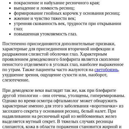
покраснение и набухание ресничного края;
выпадение и ломкость ресниц;
формирование гнойных корочек у основания ресниц;
жжение и чувство тяжести век;
утренняя скованность век, трудности при открывании
глаз;
повышенная утомляемость глаз.
Постепенно присоединяются дополнительные признаки,
характерные для присоединения вторичной инфекции и
раздражения слизистой оболочки глаз. Характерным
проявлением демодекозного блефарита является скопление
пенистого отделяемого в уголках глаз, наиболее выраженное
по утрам. Также пациенты часто жалуются на
светобоязнь
,
ухудшение зрения, ощущение сухости или, наоборот,
слезотечение.
При демодекозе веки выглядят так же, как при блефарите
другой этиологии – они отечны, утолщены, гиперемированы.
Однако во время осмотра офтальмолог может обнаружить
характерные именно для этого заболевания «воротнички» из
засохшего секрета у основания ресниц, белый налет. При
надавливании на ресничный край из мейбомиевых желез
выделяется мутный секрет. В тяжелых случаях ресницы
слипаются, кожа в области поражения становится жирной и