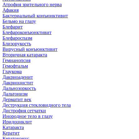
Атрофия зрительного нерва
Афакия
Бактериальный конъюнктивит
Бельмо на глазу
Блефарит
Блефароконъюнктивит
Блефароспазм
Близорукость
Вирусный конъюнктивит
Вторичная катаракта
Гемианопсия
Гемофтальм
Глаукома
Дакриоаденит
Дакриоцистит
Дальнозоркость
Дальтонизм
Дерматит век
Деструкция стекловидного тела
Дистрофия сетчатки
Инородное тело в глазу
Иридоциклит
Катаракта
Кератит
Кератоконус