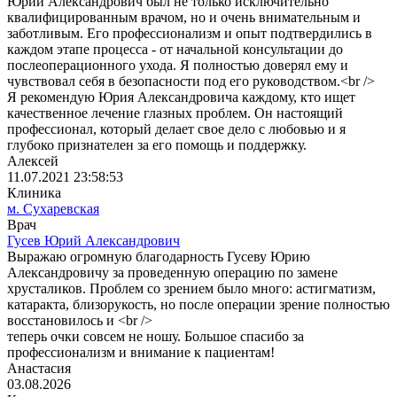
Юрий Александрович был не только исключительно
квалифицированным врачом, но и очень внимательным и
заботливым. Его профессионализм и опыт подтвердились в
каждом этапе процесса - от начальной консультации до
послеоперационного ухода. Я полностью доверял ему и
чувствовал себя в безопасности под его руководством.<br />
Я рекомендую Юрия Александровича каждому, кто ищет
качественное лечение глазных проблем. Он настоящий
профессионал, который делает свое дело с любовью и я
глубоко признателен за его помощь и поддержку.
Алексей
11.07.2021 23:58:53
Клиника
м. Сухаревская
Врач
Гусев Юрий Александрович
Выражаю огромную благодарность Гусеву Юрию
Александровичу за проведенную операцию по замене
хрусталиков. Проблем со зрением было много: астигматизм,
катаракта, близорукость, но после операции зрение полностью
восстановилось и <br />
теперь очки совсем не ношу. Большое спасибо за
профессионализм и внимание к пациентам!
Анастасия
03.08.2026