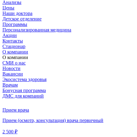
Анализы
Цены
Наши доктора
Детское отделение
Программы
Персонализированная медицина
Акции
Контакты
Стационар
О компании
О компании
СМИ о нас
Новости
Вакансии
Экосистема здоровья
Врачам
Бонусная программа
ДМС для компаний
Прием врача
Прием (осмотр, консультация) врача первичный
2 500 ₽