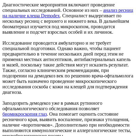
Диагностические мероприятия включают проведение
специальных исследований. Основное из них –
анализ ресниц
на наличие клеща Demodex
. Специалист выдергивает по
нескольку ресниц с верхнего и нижнего века. В дальнейшем
биоматериал изучается под микроскопом, проводится
выявление и подсчет взрослых особей и их личинок.
Исследование проводится амбулаторно и не требует
специальной подготовки. Однако важно, чтобы пациент
предварительно в течение нескольких дней перед этим не
применял местных антисептиков, антибактериальных капель
и мазей, поскольку такие действия могут исказить результат.
Также, согласно клиническим рекомендациям, при
подозрении на демодекоз век по решению врача-офтальмолога
может быть назначено проведение микроскопического
исследования соскоба с кожи на клещей для подтверждения
диагноза.
Заподозрить демодекоз уже в рамках рутинного
офтальмологического обследования позволяет
биомикроскопия глаз
. Она помогает оценить состояние
ресничного края, выявить воспаление, признаки утолщения,
наличие «воротничков». Дополнительно при необходимости
выполняются иммунологические и аллергологические тесты,
микробиологические посевы.