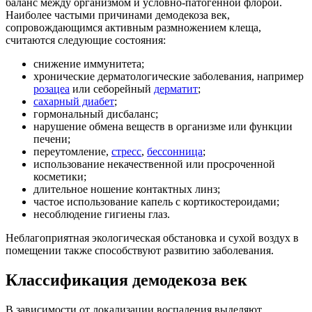
баланс между организмом и условно-патогенной флорой.
Наиболее частыми причинами демодекоза век,
сопровождающимся активным размножением клеща,
считаются следующие состояния:
снижение иммунитета;
хронические дерматологические заболевания, например
розацеа
или себорейный
дерматит
;
сахарный диабет
;
гормональный дисбаланс;
нарушение обмена веществ в организме или функции
печени;
переутомление,
стресс
,
бессонница
;
использование некачественной или просроченной
косметики;
длительное ношение контактных линз;
частое использование капель с кортикостероидами;
несоблюдение гигиены глаз.
Неблагоприятная экологическая обстановка и сухой воздух в
помещении также способствуют развитию заболевания.
Классификация демодекоза век
В зависимости от локализации воспаления выделяют