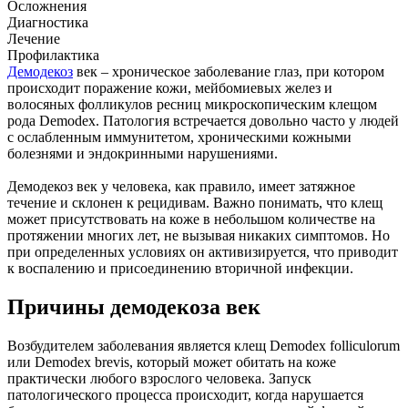
Осложнения
Диагностика
Лечение
Профилактика
Демодекоз
век – хроническое заболевание глаз, при котором
происходит поражение кожи, мейбомиевых желез и
волосяных фолликулов ресниц микроскопическим клещом
рода Demodex. Патология встречается довольно часто у людей
с ослабленным иммунитетом, хроническими кожными
болезнями и эндокринными нарушениями.
Демодекоз век у человека, как правило, имеет затяжное
течение и склонен к рецидивам. Важно понимать, что клещ
может присутствовать на коже в небольшом количестве на
протяжении многих лет, не вызывая никаких симптомов. Но
при определенных условиях он активизируется, что приводит
к воспалению и присоединению вторичной инфекции.
Причины демодекоза век
Возбудителем заболевания является клещ Demodex folliculorum
или Demodex brevis, который может обитать на коже
практически любого взрослого человека. Запуск
патологического процесса происходит, когда нарушается