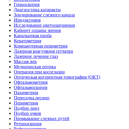
Гониоскопия
Диагностика катаракты
Зондирование слезного канала
Иридэктомия
Исследование цветоощущения
Кабинет охраны зрения
Канальцевая проба
Кератометрия
Компьютерная периметрия
Лазерная коагуляция сетчатки
Лазерное лечение глаз
Массаж век
Медицинская оптика
Операция при косоглазии
Оптическая когерентная томография (ОКТ)
Офтальмометрия
Офтальмоскопия
Пахиметрия
Пересадка ресниц
Периметрия
Подбор линз
Подбор очков
Промывание слезных путей
Ретиноскопия
Рефрактометрия