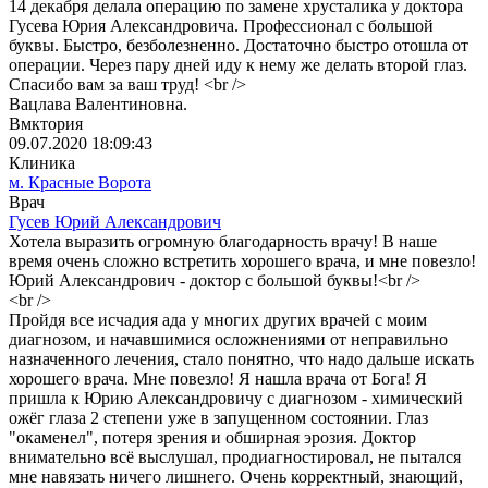
14 декабря делала операцию по замене хрусталика у доктора
Гусева Юрия Александровича. Профессионал с большой
буквы. Быстро, безболезненно. Достаточно быстро отошла от
операции. Через пару дней иду к нему же делать второй глаз.
Спасибо вам за ваш труд! <br />
Вацлава Валентиновна.
Вмктория
09.07.2020 18:09:43
Клиника
м. Красные Ворота
Врач
Гусев Юрий Александрович
Хотела выразить огромную благодарность врачу! В наше
время очень сложно встретить хорошего врача, и мне повезло!
Юрий Александрович - доктор с большой буквы!<br />
<br />
Пройдя все исчадия ада у многих других врачей с моим
диагнозом, и начавшимися осложнениями от неправильно
назначенного лечения, стало понятно, что надо дальше искать
хорошего врача. Мне повезло! Я нашла врача от Бога! Я
пришла к Юрию Александровичу с диагнозом - химический
ожёг глаза 2 степени уже в запущенном состоянии. Глаз
"окаменел", потеря зрения и обширная эрозия. Доктор
внимательно всё выслушал, продиагностировал, не пытался
мне навязать ничего лишнего. Очень корректный, знающий,