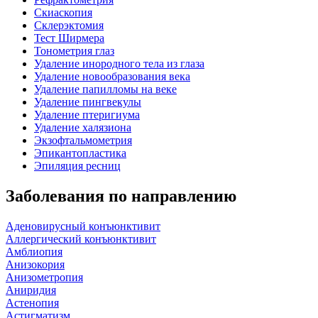
Скиаскопия
Склерэктомия
Тест Ширмера
Тонометрия глаз
Удаление инородного тела из глаза
Удаление новообразования века
Удаление папилломы на веке
Удаление пингвекулы
Удаление птеригиума
Удаление халязиона
Экзофтальмометрия
Эпикантопластика
Эпиляция ресниц
Заболевания по направлению
Аденовирусный конъюнктивит
Аллергический конъюнктивит
Амблиопия
Анизокория
Анизометропия
Аниридия
Астенопия
Астигматизм