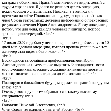
катаракта обоих глаз. Правый глаз ничего не видит, левый с
трудом справлялся. Я долго не решался делать операцию,
искал хорошего специалиста. Наконец, в этом году, я
прочитал на сайте Поликлиника.ру, куда я прикреплён как
член Союза театральных деятелей информацию о прекрасных
результатах лечения Юрия Александровича. Я ему доверился,
потому что для меня, как для человека пишущего, вопрос
зрения первоочередной. <br />
<br />
17 июля 2023 года был у него на первичном приёме, спустя 10
дней мне сделали операцию, которая прошла успешно – в тот
же вечер стал видеть без очков.<br />
<br />
Восхищаюсь высочайшим профессионализмом Юрия
Александровича и хочу также выразить благодарность всем
его помощникам, которые с должным вниманием провели
меня от подготовки к операции до её окончания. <br />
<br />
Планирую в ближайшем будущем сделать операций на другом
глазу. <br />
Очень рекомендую всем обращаться к такому высокому
специалисту.<br />
<br />
Головкин Николай Алексеевич,<br />
Член Союза театральных деятелей России,<br />