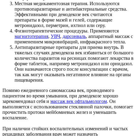
Местная медикаментозная терапия. Используются
противопаразитарные и антибактериальные средства.
Эффективными при демодекозе век считаются
препараты в форме мазей и гелей, содержащие
метронидазол, перметрин, ихтиол или серу.
Физиотерапевтические процедуры. Применяются
магнитотерапия
,
УВЧ
,
дарсонваль
, аппаратный массаж с
применением микровибраций, инфракрасного тепла.
Антипаразитарные препараты для приема внутрь. В
тяжелых случаях демодекоза век избавиться от большого
количества паразитов на ресницах помогают лекарства в
форме таблеток, например метронидазол или орнидазол.
Они назначаются строго после консультации с врачом,
так как могут оказывать негативное влияние на органы
пищеварения.
Помимо ежедневного самомассажа век, проводимого
пациентом во время умывания, при демодекозе хорошо
зарекомендовал себя и
массаж век офтальмологом
. Он
выполняется с использованием стеклянной палочки, помогает
прочистить протоки мейбомиевых желез и уменьшить
воспаление.
При наличии стойких воспалительных изменений и частых
рецидивах заболевания врач может назначить