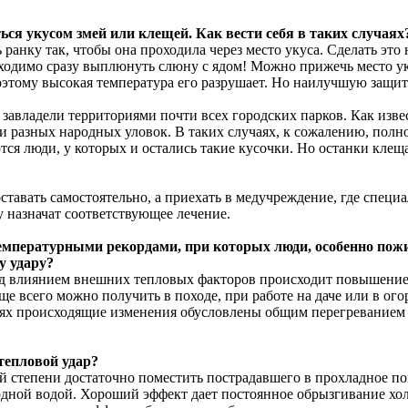
ься укусом змей или клещей. Как вести себя в таких случаях
 ранку так, чтобы она проходила через место укуса. Сделать эт
димо сразу выплюнуть слюну с ядом! Можно прижечь место укуса 
оэтому высокая температура его разрушает. Но наилучшую защит
е завладели территориями почти всех городских парков. Как изв
 разных народных уловок. В таких случаях, к сожалению, полн
тся люди, у которых и остались такие кусочки. Но останки клещ
ставать самостоятельно, а приехать в медучреждение, где специа
 назначат соответствующее лечение.
емпературными рекордами, при которых люди, особенно пожи
у удару?
 под влиянием внешних тепловых факторов происходит повышени
 всего можно получить в походе, при работе на даче или в огор
чаях происходящие изменения обусловлены общим перегреванием
тепловой удар?
й степени достаточно поместить пострадавшего в прохладное п
лодной водой. Хороший эффект дает постоянное обрызгивание хо