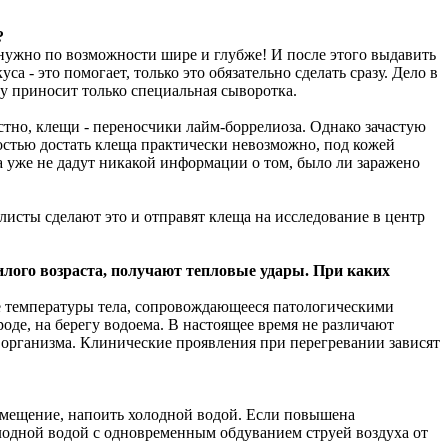
?
о нужно по возможности шире и глубже! И после этого выдавить
- это помогает, только это обязательно сделать сразу. Дело в
у приносит только специальная сыворотка.
естно, клещи - переносчики лайм-боррелиоза. Однако зачастую
остью достать клеща практически невозможно, под кожей
а уже не дадут никакой информации о том, было ли заражено
листы сделают это и отправят клеща на исследование в центр
лого возраста, получают тепловые удары. При каких
е температуры тела, сопровождающееся патологическими
оде, на берегу водоема. В настоящее время не различают
 организма. Клинические проявления при перегревании зависят
омещение, напоить холодной водой. Если повышена
лодной водой с одновременным обдуванием струей воздуха от