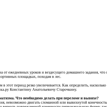
на от ежедневных уроков и вездесущего домашнего задания, что 
спортивных площадках, походам в лес.
 в этот период резко увеличивается. Как определить, насколько
ка.ру Константину Анатольевичу Старочкину.
матизма. Что необходимо делать при переломе и вывихе?
ения, невозможно двигать сломанной или вывихнутой конечность
ьно вернуть поврежденной конечности первоначальную форму, та