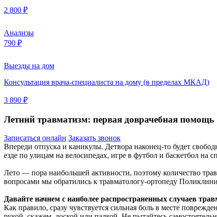
2 800 ₽
Анализы
790 ₽
Выезды на дом
Консультация врача-специалиста на дому (в пределах МКАД)
3 890 ₽
Летний травматизм: первая доврачебная помощь
Записаться онлайн
Заказать звонок
Впереди отпуска и каникулы. Детвора наконец-то будет свобод
езде по улицам на велосипедах, игре в футбол и баскетбол на 
Лето — пора наибольшей активности, поэтому количество травм
вопросами мы обратились к травматологу-ортопеду Поликлини
Давайте начнем с наиболее распространенных случаев трав
Как правило, сразу чувствуется сильная боль в месте поврежд
рукой, скажем, доской или палкой. Не пытайтесь самостоятел