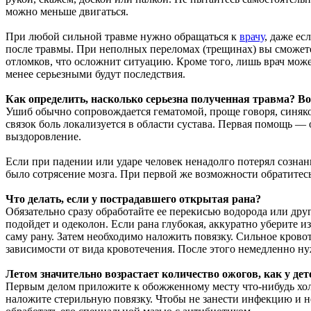
можно меньше двигаться.
При любой сильной травме нужно обращаться к
врачу
, даже ес
после травмы. При неполных переломах (трещинах) вы сможет
отломков, что осложнит ситуацию. Кроме того, лишь врач може
менее серьезными будут последствия.
Как определить, насколько серьезна полученная травма? В
Ушиб обычно сопровождается гематомой, проще говоря, синяком
связок боль локализуется в области сустава. Первая помощь 
выздоровление.
Если при падении или ударе человек ненадолго потерял сознание
было сотрясение мозга. При первой же возможности обратитес
Что делать, если у пострадавшего открытая рана?
Обязательно сразу обработайте ее перекисью водорода или дру
подойдет и одеколон. Если рана глубокая, аккуратно уберите и
саму рану. Затем необходимо наложить повязку. Сильное крово
зависимости от вида кровотечения. После этого немедленно нуж
Летом значительно возрастает количество ожогов, как у дет
Первым делом приложите к обожженному месту что-нибудь хол
наложите стерильную повязку. Чтобы не занести инфекцию и н