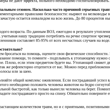
 меры не дают эффекта, больного необходимо госпитализировать.
упальным сезоном. Насколько часто причиной серьезных тра
ементарными правилами безопасности: ныряют на мелководье в н
 зачастую остается инвалидом на всю жизнь. До 80 процентов н
дого возраста. По данным ВОЗ, ежегодно в результате утоплени
о, учитывая нашу традицию потреблять на речке спиртное чрезм
ленников составляет 85-95% от всех несчастных случаев на воде
остоятельно?
чем бросаться на помощь, оцените свои физические способности. 
оказание помощи, то помните - подплывать к утопающему нужно 
ие. Плохо, если этим предметом будете вы. Утопающий свяжет дв
он так же рефлекторно отцепится от вас. Можно перед приближен
волосы или за шею.
лняйте общий комплекс оживления. Если пострадавший успел в
 этого необходимо положить человека животом на бедро согнуто
льной быстротой, как только вынесли человека на берег. Помнит
ладите пострадавшего просто на спину. Обязательно поверните е
 возрастающим количеством травм, но и с приятными, позитивным