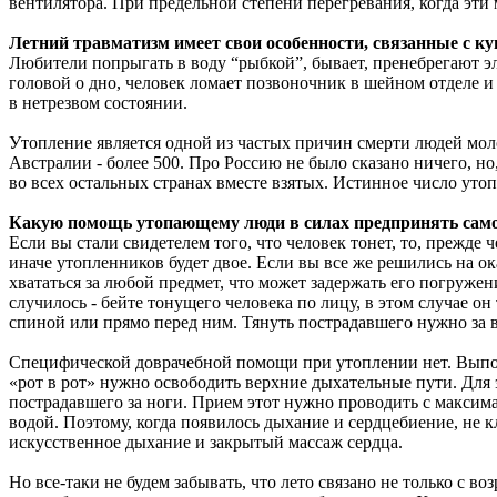
вентилятора. При предельной степени перегревания, когда эти
Летний травматизм имеет свои особенности, связанные с к
Любители попрыгать в воду “рыбкой”, бывает, пренебрегают эл
головой о дно, человек ломает позвоночник в шейном отделе и
в нетрезвом состоянии.
Утопление является одной из частых причин смерти людей моло
Австралии - более 500. Про Россию не было сказано ничего, н
во всех остальных странах вместе взятых. Истинное число утоп
Какую помощь утопающему люди в силах предпринять сам
Если вы стали свидетелем того, что человек тонет, то, прежде 
иначе утопленников будет двое. Если вы все же решились на 
хвататься за любой предмет, что может задержать его погружен
случилось - бейте тонущего человека по лицу, в этом случае 
спиной или прямо перед ним. Тянуть пострадавшего нужно за 
Специфической доврачебной помощи при утоплении нет. Выпо
«рот в рот» нужно освободить верхние дыхательные пути. Для
пострадавшего за ноги. Прием этот нужно проводить с максима
водой. Поэтому, когда появилось дыхание и сердцебиение, не к
искусственное дыхание и закрытый массаж сердца.
Но все-таки не будем забывать, что лето связано не только с