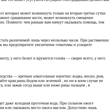
 от которых может возникнуть только на вторые-третьи сутки
ожнит сращивание кости, может возникнуть смещение
ие. Помните: чем раньше вам начнут оказывать помощь, тем
стать различимой лишь через несколько часов. При растяжении
ак вы предотвратите увеличение гематомы и ускорите
ноту, у него болит и кружится голова — скорее всего, у него
едства — крепкие алкогольные напитки: водка, виски, ром,
йте края раны йодом или зеленкой , но ни в коем случае не
а, или зажав сосуд выше или ниже раны пальцем , в
ет даже холодная проточная вода. При сильном ожоге
ния или смазывать место ожога маслом. Допустимо лишь