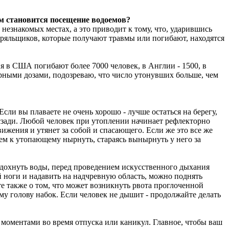
вм становится посещение водоемов?
езнакомых местах, а это приводит к тому, что, ударившись
ыряльщиков, которые получают травмы или погибают, находятся
я в США погибают более 7000 человек, в Англии - 1500, в
ерными дозами, подозреваю, что число утонувших больше, чем
.
Если вы плаваете не очень хорошо - лучше остаться на берегу,
сзади. Любой человек при утоплении начинает рефлекторно
ижения и утянет за собой и спасающего. Если же это все же
ием к утопающему нырнуть, стараясь вынырнуть у него за
дохнуть воды, перед проведением искусственного дыхания
й ноги и надавить на надчревную область, можно поднять
е также о том, что может возникнуть рвота проглоченной
му голову набок. Если человек не дышит - продолжайте делать
и моментами во время отпуска или каникул. Главное, чтобы ваш