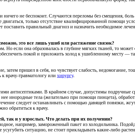
ли ничего не беспокоит. Случаются переломы без смещения, боль
е двигаться, только отсутствие квалифицированной помощи усл
т поставить правильный диагноз и назначить необходимое лечен
озможно, это все лишь ушиб или растяжение связок?
. Но если она образовалась в глубине мягких тканей, то может 
— обеспечить покой и приложить холод к ушибленному месту — т
, затем пришел в себя, но чувствует слабость, недомогание, тош
ь к врачу-травматологу или
хирургу
.
гими антисептиками. В крайнем случае, допустимы подручные ср
з нее инородные тела (желательно при помощи пинцета), обработа
течение следует останавливать с помощью давящей повязки, жгут
но обратиться к врачу.
ей, так и у взрослых. Что делать при их получении?
одное, например, замороженный пакет из холодильника. Подойд
е усугубить ситуацию, не стоит прикладывать какие-либо расте