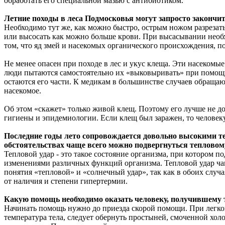
обработать его специальной мазью с антибиотиком.
Летние походы в леса Подмосковья могут запросто закончит
Необходимо тут же, как можно быстро, острым ножом разрезать
или высосать как можно больше крови. При высасывании необхо
том, что яд змей и насекомых органического происхождения, п
Не менее опасен при походе в лес и укус клеща. Эти насекомы
люди пытаются самостоятельно их «выковыривать» при помощи
остаются его части. К медикам в большинстве случаев обращаю
насекомое.
Об этом «скажет» только живой клещ. Поэтому его лучше не до
гигиены и эпидемиологии. Если клещ был заражен, то человеку
Последние годы лето сопровождается довольно высокими т
обстоятельствах чаще всего можно подвергнуться тепловом
Тепловой удар - это такое состояние организма, при котором
изменениями различных функций организма. Тепловой удар чаще
понятия «тепловой» и «солнечный удар», так как в обоих слу
от наличия и степени гипертермии.
Какую помощь необходимо оказать человеку, получившему 
Начинать помощь нужно до приезда скорой помощи. При легко
температура тела, следует обернуть простыней, смоченной хо