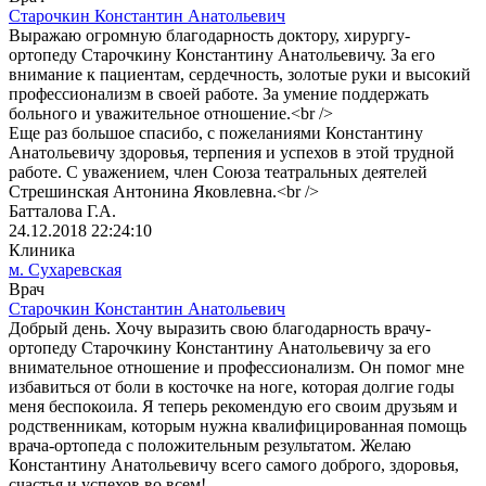
Старочкин Константин Анатольевич
Выражаю огромную благодарность доктору, хирургу-
ортопеду Старочкину Константину Анатольевичу. За его
внимание к пациентам, сердечность, золотые руки и высокий
профессионализм в своей работе. За умение поддержать
больного и уважительное отношение.<br />
Еще раз большое спасибо, с пожеланиями Константину
Анатольевичу здоровья, терпения и успехов в этой трудной
работе. С уважением, член Союза театральных деятелей
Стрешинская Антонина Яковлевна.<br />
Батталова Г.А.
24.12.2018 22:24:10
Клиника
м. Сухаревская
Врач
Старочкин Константин Анатольевич
Добрый день. Хочу выразить свою благодарность врачу-
ортопеду Старочкину Константину Анатольевичу за его
внимательное отношение и профессионализм. Он помог мне
избавиться от боли в косточке на ноге, которая долгие годы
меня беспокоила. Я теперь рекомендую его своим друзьям и
родственникам, которым нужна квалифицированная помощь
врача-ортопеда с положительным результатом. Желаю
Константину Анатольевичу всего самого доброго, здоровья,
счастья и успехов во всем!