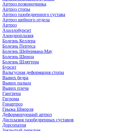
Артроз позвоночника
Артроз стопы
Артроз тазобедренного сустава
Артроз шейного отдела
Артроз
Ахиллобурсит
Ахондроплазия
Болезнь Келлера
Болезнь Пертеса
Болезнь Шейермана-Мау
Болезнь Шинца
Болезнь Шляттера
Бурсит
Вальгусная деформация стопы
Вывих бедра
Вывих пальца
Вывих плеча
Гангрена
Гигрома
Гонартроз
Грыжа Шморля
Деформирующий артроз
Дисплазия тазобедренных суставов
Дорсопатия
Закрытый перелом