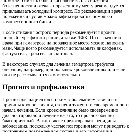
помогает снизить боль и воспаление. Для снижения
болезненности и отека к пораженному месту рекомендуется
прикладывать холодный компресс. По рекомендации врача
пораженный сустав можно зафиксировать с помощью
компрессионного бинта.
После стихания острого периода рекомендуется пройти
полный курс физиотерапии, а также ЛФК. По назначению
врача при гемартрозе на пораженное место можно наносить
мази. Чаще всего рекомендуется использовать диклофенак,
фастум гель, троксевазин, кетонал.
В некоторых случаях для лечения гемартроза требуется
операция, например, при больших кровоизлияниях или если
они не рассасываются самостоятельно.
Прогноз и профилактика
Прогноз для пациентов с таким заболеванием зависит от
причины кровоизлияния, степени тяжести и своевременности
начала лечения. Если кровоизлияние было своевременно
диагностировано и лечение начато, то прогноз обычно
благоприятный. Важно также предотвращать рецидивы
заболевания, поскольку частые повторения могут приводить к
постоянным повреждениям сустава и его деформации.