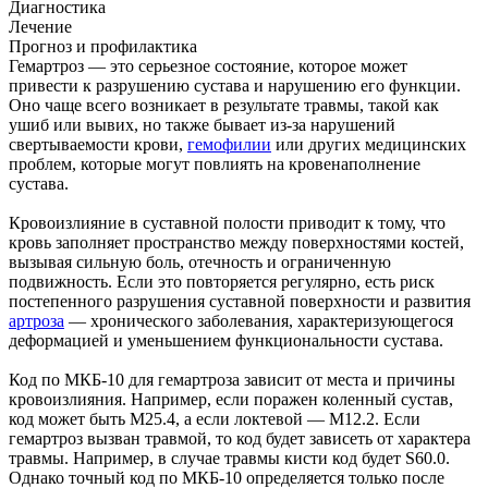
Диагностика
Лечение
Прогноз и профилактика
Гемартроз — это серьезное состояние, которое может
привести к разрушению сустава и нарушению его функции.
Оно чаще всего возникает в результате травмы, такой как
ушиб или вывих, но также бывает из-за нарушений
свертываемости крови,
гемофилии
или других медицинских
проблем, которые могут повлиять на кровенаполнение
сустава.
Кровоизлияние в суставной полости приводит к тому, что
кровь заполняет пространство между поверхностями костей,
вызывая сильную боль, отечность и ограниченную
подвижность. Если это повторяется регулярно, есть риск
постепенного разрушения суставной поверхности и развития
артроза
— хронического заболевания, характеризующегося
деформацией и уменьшением функциональности сустава.
Код по МКБ-10 для гемартроза зависит от места и причины
кровоизлияния. Например, если поражен коленный сустав,
код может быть M25.4, а если локтевой — M12.2. Если
гемартроз вызван травмой, то код будет зависеть от характера
травмы. Например, в случае травмы кисти код будет S60.0.
Однако точный код по МКБ-10 определяется только после