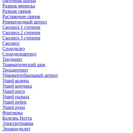
Пяточная шпора
Разрыв мениска
Разрыв связок
Растяжение связок
Ревматоидный артроз
Сколиоз 1 степени
Сколиоз 2 степени
Сколиоз 3 степени
Сколиоз
Спондилез
Спондилоартроз
Тендинит
Травматический шок
Трохантерит
Унковертебральный артроз
Ушиб колена
Ушиб копчика
Ушиб ноги
Ушиб пальца
Ушиб ребер
Ушиб руки
Флегмона
Болезнь Нотта
Электротравма
Эпикондилит