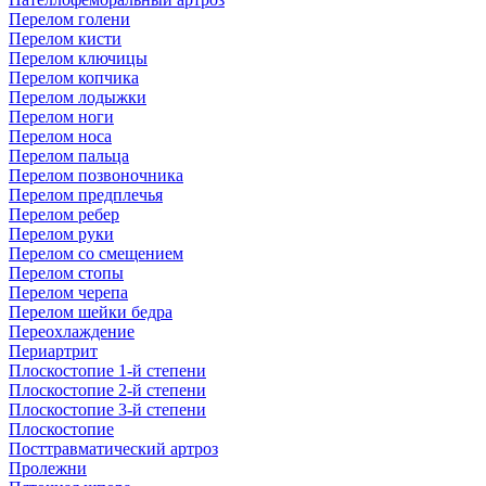
Перелом голени
Перелом кисти
Перелом ключицы
Перелом копчика
Перелом лодыжки
Перелом ноги
Перелом носа
Перелом пальца
Перелом позвоночника
Перелом предплечья
Перелом ребер
Перелом руки
Перелом со смещением
Перелом стопы
Перелом черепа
Перелом шейки бедра
Переохлаждение
Периартрит
Плоскостопие 1-й степени
Плоскостопие 2-й степени
Плоскостопие 3-й степени
Плоскостопие
Посттравматический артроз
Пролежни