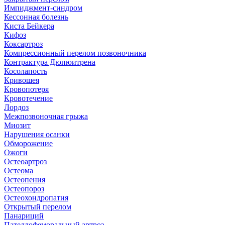
Импиджмент-синдром
Кессонная болезнь
Киста Бейкера
Кифоз
Коксартроз
Компрессионный перелом позвоночника
Контрактура Дюпюитрена
Косолапость
Кривошея
Кровопотеря
Кровотечение
Лордоз
Межпозвоночная грыжа
Миозит
Нарушения осанки
Обморожение
Ожоги
Остеоартроз
Остеома
Остеопения
Остеопороз
Остеохондропатия
Открытый перелом
Панариций
Пателлофеморальный артроз