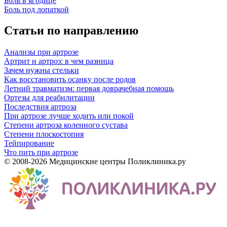
Боль в ягодице
Боль под лопаткой
Статьи по направлению
Анализы при артрозе
Артрит и артроз: в чем разница
Зачем нужны стельки
Как восстановить осанку после родов
Летний травматизм: первая доврачебная помощь
Ортезы для реабилитации
Последствия артроза
При артрозе лучше ходить или покой
Степени артроза коленного сустава
Степени плоскостопия
Тейпирование
Что пить при артрозе
© 2008-2026 Медицинские центры Поликлиника.ру