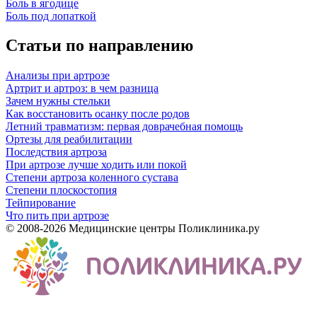
Боль в ягодице
Боль под лопаткой
Статьи по направлению
Анализы при артрозе
Артрит и артроз: в чем разница
Зачем нужны стельки
Как восстановить осанку после родов
Летний травматизм: первая доврачебная помощь
Ортезы для реабилитации
Последствия артроза
При артрозе лучше ходить или покой
Степени артроза коленного сустава
Степени плоскостопия
Тейпирование
Что пить при артрозе
© 2008-2026 Медицинские центры Поликлиника.ру