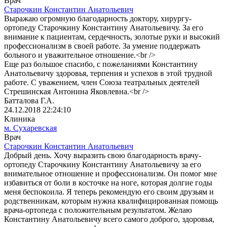
Врач
Старочкин Константин Анатольевич
Выражаю огромную благодарность доктору, хирургу-
ортопеду Старочкину Константину Анатольевичу. За его
внимание к пациентам, сердечность, золотые руки и высокий
профессионализм в своей работе. За умение поддержать
больного и уважительное отношение.<br />
Еще раз большое спасибо, с пожеланиями Константину
Анатольевичу здоровья, терпения и успехов в этой трудной
работе. С уважением, член Союза театральных деятелей
Стрешинская Антонина Яковлевна.<br />
Батталова Г.А.
24.12.2018 22:24:10
Клиника
м. Сухаревская
Врач
Старочкин Константин Анатольевич
Добрый день. Хочу выразить свою благодарность врачу-
ортопеду Старочкину Константину Анатольевичу за его
внимательное отношение и профессионализм. Он помог мне
избавиться от боли в косточке на ноге, которая долгие годы
меня беспокоила. Я теперь рекомендую его своим друзьям и
родственникам, которым нужна квалифицированная помощь
врача-ортопеда с положительным результатом. Желаю
Константину Анатольевичу всего самого доброго, здоровья,