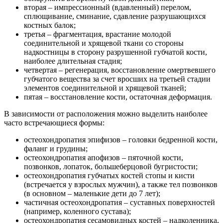
вторая – импрессионный (вдавленный) перелом,
сплющивание, сминание, сдавление разрушающихся
костных балок;
третья – фрагментация, врастание молодой
соединительной и хрящевой ткани со стороны
надкостницы в сторону разрушенной губчатой кости,
наиболее длительная стадия;
четвертая – регенерация, восстановление омертвевшего
губчатого вещества за счет вросших на третьей стадии
элементов соединительной и хрящевой тканей;
пятая – восстановление кости, остаточная деформация.
В зависимости от расположения можно выделить наиболее
часто встречающиеся формы:
остеохондропатия эпифизов – головки бедренной кости,
фаланг и грудины;
остеохондропатия апофизов – пяточной кости,
позвонков, лопаток, большеберцовой бугристости;
остеохондропатия губчатых костей стопы и кисти
(встречается у взрослых мужчин), а также тел позвонков
(в основном – маленькие дети до 7 лет);
частичная остеохондропатия – суставных поверхностей
(например, коленного сустава);
остеохондропатия сесамовидных костей – надколенника,