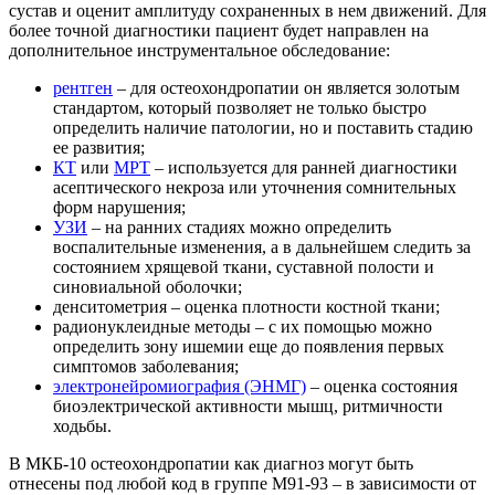
сустав и оценит амплитуду сохраненных в нем движений. Для
более точной диагностики пациент будет направлен на
дополнительное инструментальное обследование:
рентген
– для остеохондропатии он является золотым
стандартом, который позволяет не только быстро
определить наличие патологии, но и поставить стадию
ее развития;
КТ
или
МРТ
– используется для ранней диагностики
асептического некроза или уточнения сомнительных
форм нарушения;
УЗИ
– на ранних стадиях можно определить
воспалительные изменения, а в дальнейшем следить за
состоянием хрящевой ткани, суставной полости и
синовиальной оболочки;
денситометрия – оценка плотности костной ткани;
радионуклеидные методы – с их помощью можно
определить зону ишемии еще до появления первых
симптомов заболевания;
электронейромиография (ЭНМГ)
– оценка состояния
биоэлектрической активности мышц, ритмичности
ходьбы.
В МКБ-10 остеохондропатии как диагноз могут быть
отнесены под любой код в группе М91-93 – в зависимости от