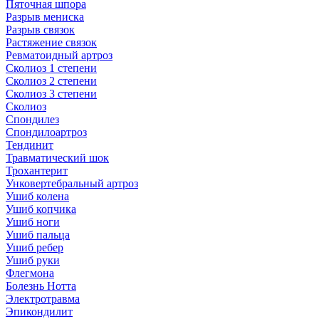
Пяточная шпора
Разрыв мениска
Разрыв связок
Растяжение связок
Ревматоидный артроз
Сколиоз 1 степени
Сколиоз 2 степени
Сколиоз 3 степени
Сколиоз
Спондилез
Спондилоартроз
Тендинит
Травматический шок
Трохантерит
Унковертебральный артроз
Ушиб колена
Ушиб копчика
Ушиб ноги
Ушиб пальца
Ушиб ребер
Ушиб руки
Флегмона
Болезнь Нотта
Электротравма
Эпикондилит