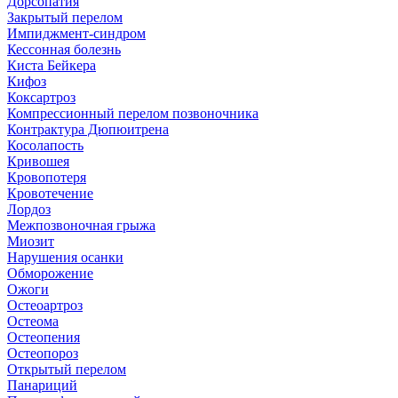
Дорсопатия
Закрытый перелом
Импиджмент-синдром
Кессонная болезнь
Киста Бейкера
Кифоз
Коксартроз
Компрессионный перелом позвоночника
Контрактура Дюпюитрена
Косолапость
Кривошея
Кровопотеря
Кровотечение
Лордоз
Межпозвоночная грыжа
Миозит
Нарушения осанки
Обморожение
Ожоги
Остеоартроз
Остеома
Остеопения
Остеопороз
Открытый перелом
Панариций