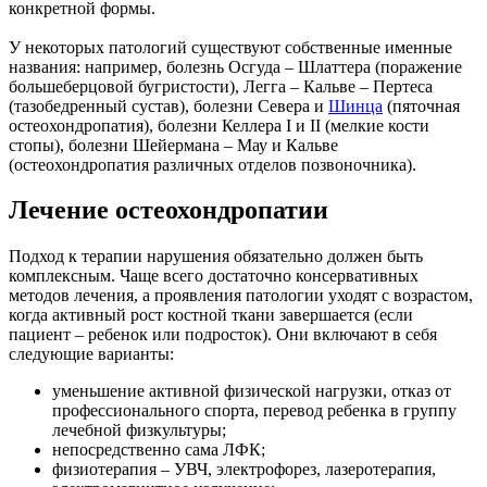
конкретной формы.
У некоторых патологий существуют собственные именные
названия: например, болезнь Осгуда – Шлаттера (поражение
большеберцовой бугристости), Легга – Кальве – Пертеса
(тазобедренный сустав), болезни Севера и
Шинца
(пяточная
остеохондропатия), болезни Келлера I и II (мелкие кости
стопы), болезни Шейермана – Мау и Кальве
(остеохондропатия различных отделов позвоночника).
Лечение остеохондропатии
Подход к терапии нарушения обязательно должен быть
комплексным. Чаще всего достаточно консервативных
методов лечения, а проявления патологии уходят с возрастом,
когда активный рост костной ткани завершается (если
пациент – ребенок или подросток). Они включают в себя
следующие варианты:
уменьшение активной физической нагрузки, отказ от
профессионального спорта, перевод ребенка в группу
лечебной физкультуры;
непосредственно сама ЛФК;
физиотерапия – УВЧ, электрофорез, лазеротерапия,