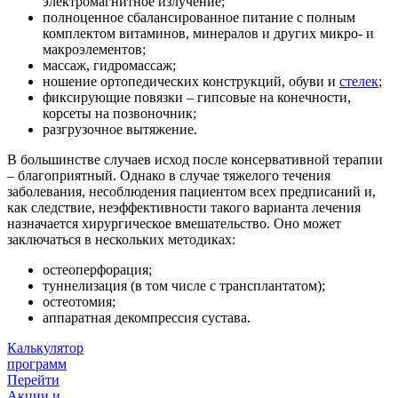
электромагнитное излучение;
полноценное сбалансированное питание с полным
комплектом витаминов, минералов и других микро- и
макроэлементов;
массаж, гидромассаж;
ношение ортопедических конструкций, обуви и
стелек
;
фиксирующие повязки – гипсовые на конечности,
корсеты на позвоночник;
разгрузочное вытяжение.
В большинстве случаев исход после консервативной терапии
– благоприятный. Однако в случае тяжелого течения
заболевания, несоблюдения пациентом всех предписаний и,
как следствие, неэффективности такого варианта лечения
назначается хирургическое вмешательство. Оно может
заключаться в нескольких методиках:
остеоперфорация;
туннелизация (в том числе с трансплантатом);
остеотомия;
аппаратная декомпрессия сустава.
Калькулятор
программ
Перейти
Акции и