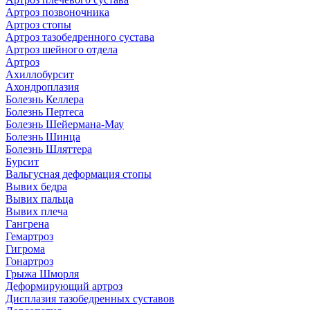
Артроз позвоночника
Артроз стопы
Артроз тазобедренного сустава
Артроз шейного отдела
Артроз
Ахиллобурсит
Ахондроплазия
Болезнь Келлера
Болезнь Пертеса
Болезнь Шейермана-Мау
Болезнь Шинца
Болезнь Шляттера
Бурсит
Вальгусная деформация стопы
Вывих бедра
Вывих пальца
Вывих плеча
Гангрена
Гемартроз
Гигрома
Гонартроз
Грыжа Шморля
Деформирующий артроз
Дисплазия тазобедренных суставов