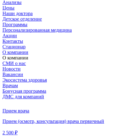
Анализы
Цены
Наши доктора
Детское отделение
Программы
Персонализированная медицина
Акции
Контакты
Стационар
О компании
О компании
СМИ о нас
Новости
Вакансии
Экосистема здоровья
Врачам
Бонусная программа
ДМС для компаний
Прием врача
Прием (осмотр, консультация) врача первичный
2 500 ₽