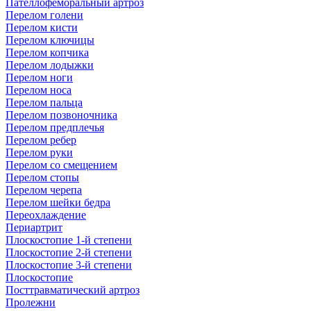
Пателлофеморальный артроз
Перелом голени
Перелом кисти
Перелом ключицы
Перелом копчика
Перелом лодыжки
Перелом ноги
Перелом носа
Перелом пальца
Перелом позвоночника
Перелом предплечья
Перелом ребер
Перелом руки
Перелом со смещением
Перелом стопы
Перелом черепа
Перелом шейки бедра
Переохлаждение
Периартрит
Плоскостопие 1-й степени
Плоскостопие 2-й степени
Плоскостопие 3-й степени
Плоскостопие
Посттравматический артроз
Пролежни