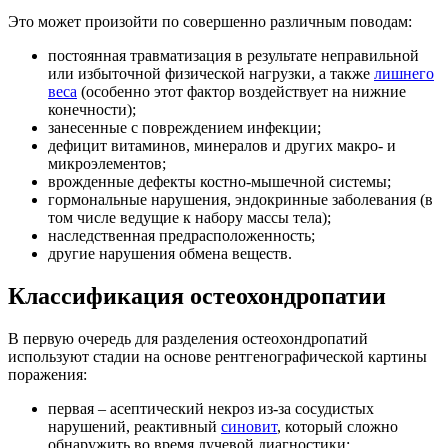
Это может произойти по совершенно различным поводам:
постоянная травматизация в результате неправильной
или избыточной физической нагрузки, а также
лишнего
веса
(особенно этот фактор воздействует на нижние
конечности);
занесенные с повреждением инфекции;
дефицит витаминов, минералов и других макро- и
микроэлементов;
врожденные дефекты костно-мышечной системы;
гормональные нарушения, эндокринные заболевания (в
том числе ведущие к набору массы тела);
наследственная предрасположенность;
другие нарушения обмена веществ.
Классификация остеохондропатии
В первую очередь для разделения остеохондропатий
используют стадии на основе рентгенографической картины
поражения:
первая – асептический некроз из-за сосудистых
нарушений, реактивный
синовит
, который сложно
обнаружить во время лучевой диагностики;