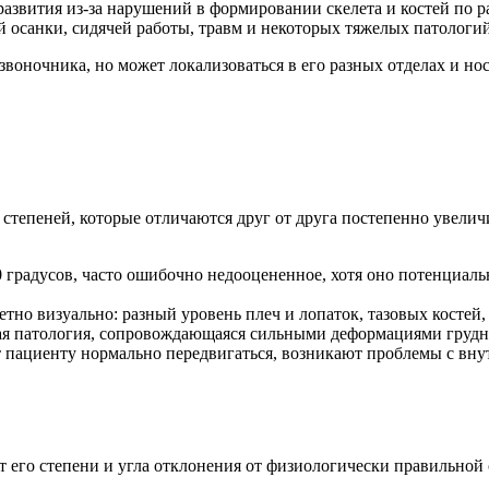
звития из-за нарушений в формировании скелета и костей по р
 осанки, сидячей работы, травм и некоторых тяжелых патологий
воночника, но может локализоваться в его разных отделах и нос
о степеней, которые отличаются друг от друга постепенно увел
10 градусов, часто ошибочно недооцененное, хотя оно потенциа
метно визуально: разный уровень плеч и лопаток, тазовых костей,
езная патология, сопровождающаяся сильными деформациями груд
т пациенту нормально передвигаться, возникают проблемы с вну
 его степени и угла отклонения от физиологически правильной 