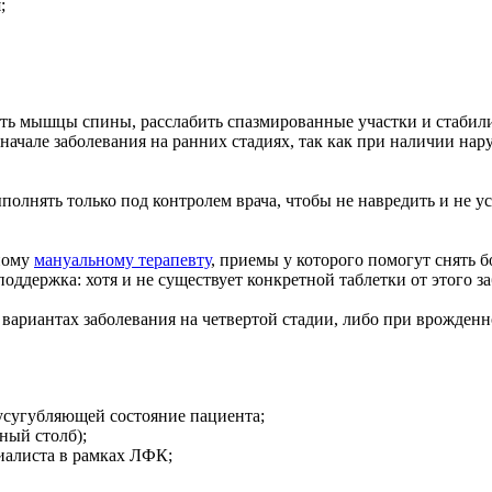
;
пить мышцы спины, расслабить спазмированные участки и стаби
начале заболевания на ранних стадиях, так как при наличии на
олнять только под контролем врача, чтобы не навредить и не ус
ному
мануальному терапевту
, приемы у которого помогут снять 
оддержка: хотя и не существует конкретной таблетки от этого з
вариантах заболевания на четвертой стадии, либо при врожден
 усугубляющей состояние пациента;
ный столб);
иалиста в рамках ЛФК;