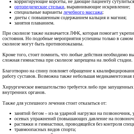
корригирующие корсеты, не дающие пациенту сутулиться
ортопедические стельки
, выравнивающие искривление;
специальные варианты
лечебного массажа
;
диеты с повышенным содержанием кальция и магния;
занятия плаванием.
При сколиозе также назначается ЛФК, которая помогает укре
состояния. Но подобные мероприятия успешны только в самом 
сколиозе могут быть противопоказаны.
Кроме того, стоит помнить, что любые действия необходимо вып
сложная гимнастика при сколиозе запрещена на любой стадии.
Благотворно на спину повлияет обращение к квалифицирован
работу суставов. Возможна также небольшая медикаментозная п
Хирургическое вмешательство требуется либо при запущенных 
внутренних органов.
Также для успешного лечения стоит отказаться от:
занятий бегом – из-за ударной нагрузки на позвоночник,
осевых упражнений (повышающих давление на позвоноч
растяжки и гимнастики, проводящейся без контроля спец
травмоопасных видов спорта;