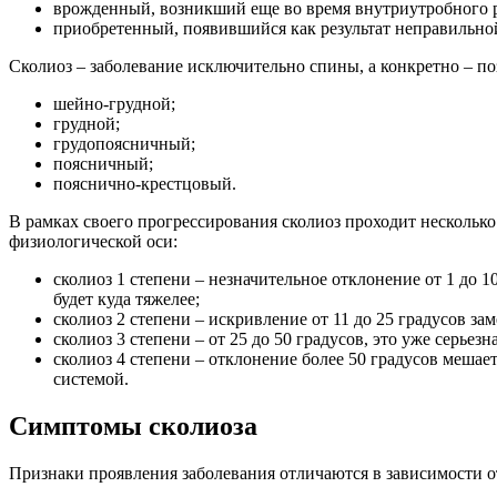
врожденный, возникший еще во время внутриутробного ра
приобретенный, появившийся как результат неправильной
Сколиоз – заболевание исключительно спины, а конкретно – поз
шейно-грудной;
грудной;
грудопоясничный;
поясничный;
пояснично-крестцовый.
В рамках своего прогрессирования сколиоз проходит нескольк
физиологической оси:
сколиоз 1 степени – незначительное отклонение от 1 до 
будет куда тяжелее;
сколиоз 2 степени – искривление от 11 до 25 градусов за
сколиоз 3 степени – от 25 до 50 градусов, это уже серь
сколиоз 4 степени – отклонение более 50 градусов мешае
системой.
Симптомы сколиоза
Признаки проявления заболевания отличаются в зависимости от