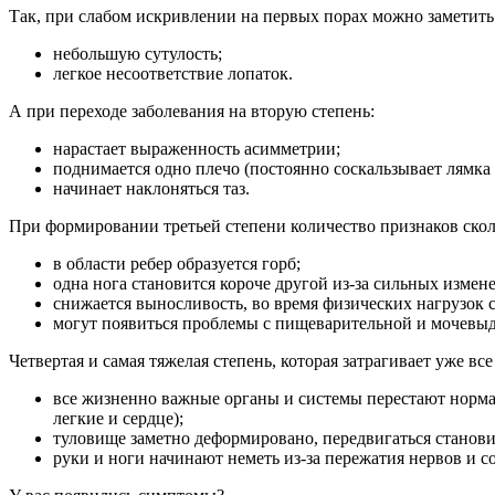
Так, при слабом искривлении на первых порах можно заметить
небольшую сутулость;
легкое несоответствие лопаток.
А при переходе заболевания на вторую степень:
нарастает выраженность асимметрии;
поднимается одно плечо (постоянно соскальзывает лямка 
начинает наклоняться таз.
При формировании третьей степени количество признаков скол
в области ребер образуется горб;
одна нога становится короче другой из-за сильных измен
снижается выносливость, во время физических нагрузок 
могут появиться проблемы с пищеварительной и мочевы
Четвертая и самая тяжелая степень, которая затрагивает уже в
все жизненно важные органы и системы перестают нормал
легкие и сердце);
туловище заметно деформировано, передвигаться станов
руки и ноги начинают неметь из-за пережатия нервов и с