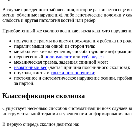
В случае врожденного заболевания, которое развивается еще 
матки, обменные нарушения), либо генетические поломки у са
слабость и другая патология костей или ребер.
Приобретенный же сколиоз возникает из-за каких-то нарушен
получение травмы во время прохождения ребенка по род
паралич мышц на одной из сторон тела;
метаболические нарушения, способствующие деформации 
перенесенный
полиомиелит
или
туберкулез
;
механическая травма, задевшая спинной мозг;
избыточный вес
(частая причина поясничного сколиоза);
опухоли, кисты и
грыжи позвоночника
;
постоянное и систематическое нарушение осанки, пребы
за партой.
Классификация сколиоза
Существует несколько способов систематизации всех случаев 
инструментальной терапии и увеличении информирования насе
В первую очередь сколиоз делится на: