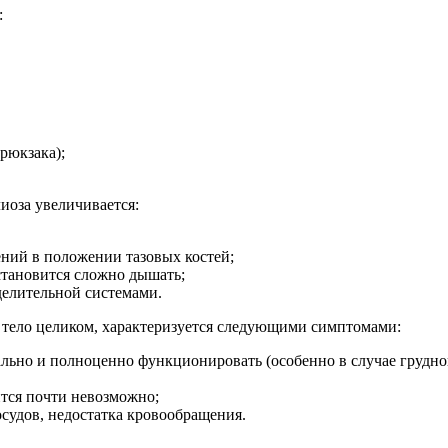
:
рюкзака);
иоза увеличивается:
ений в положении тазовых костей;
становится сложно дышать;
делительной системами.
се тело целиком, характеризуется следующими симптомами:
ьно и полноценно функционировать (особенно в случае грудного
ится почти невозможно;
осудов, недостатка кровообращения.