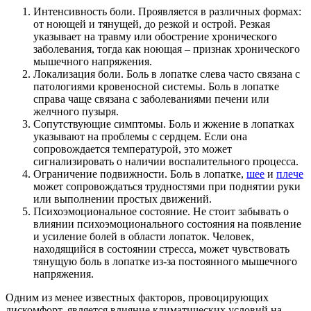
Интенсивность боли. Проявляется в различных формах:
от ноющей и тянущей, до резкой и острой. Резкая
указывает на травму или обострение хронического
заболевания, тогда как ноющая – признак хронического
мышечного напряжения.
Локализация боли. Боль в лопатке слева часто связана с
патологиями кровеносной системы. Боль в лопатке
справа чаще связана с заболеваниями печени или
желчного пузыря.
Сопутствующие симптомы. Боль и жжение в лопатках
указывают на проблемы с сердцем. Если она
сопровождается температурой, это может
сигнализировать о наличии воспалительного процесса.
Ограничение подвижности. Боль в лопатке,
шее
и
плече
может сопровождаться трудностями при поднятии руки
или выполнении простых движений.
Психоэмоциональное состояние. Не стоит забывать о
влиянии психоэмоционального состояния на появление
и усиление болей в области лопаток. Человек,
находящийся в состоянии стресса, может чувствовать
тянущую боль в лопатке из-за постоянного мышечного
напряжения.
Одним из менее известных факторов, провоцирующих
дискомфорт, является влияние климатических условий на