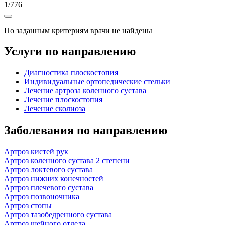
1
/
776
По заданным критериям врачи не найдены
Услуги по направлению
Диагностика плоскостопия
Индивидуальные ортопедические стельки
Лечение артроза коленного сустава
Лечение плоскостопия
Лечение сколиоза
Заболевания по направлению
Артроз кистей рук
Артроз коленного сустава 2 степени
Артроз локтевого сустава
Артроз нижних конечностей
Артроз плечевого сустава
Артроз позвоночника
Артроз стопы
Артроз тазобедренного сустава
Артроз шейного отдела