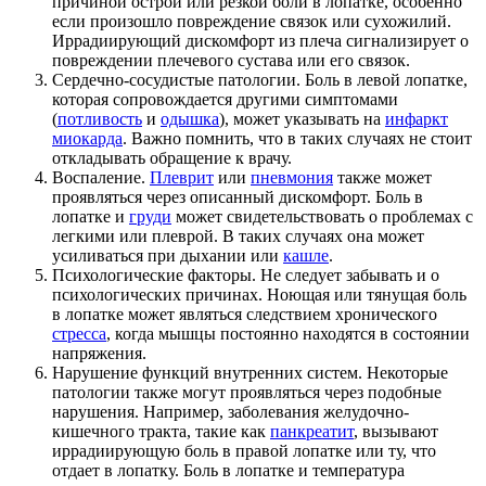
причиной острой или резкой боли в лопатке, особенно
если произошло повреждение связок или сухожилий.
Иррадиирующий дискомфорт из плеча сигнализирует о
повреждении плечевого сустава или его связок.
Сердечно-сосудистые патологии. Боль в левой лопатке,
которая сопровождается другими симптомами
(
потливость
и
одышка
), может указывать на
инфаркт
миокарда
. Важно помнить, что в таких случаях не стоит
откладывать обращение к врачу.
Воспаление.
Плеврит
или
пневмония
также может
проявляться через описанный дискомфорт. Боль в
лопатке и
груди
может свидетельствовать о проблемах с
легкими или плеврой. В таких случаях она может
усиливаться при дыхании или
кашле
.
Психологические факторы. Не следует забывать и о
психологических причинах. Ноющая или тянущая боль
в лопатке может являться следствием хронического
стресса
, когда мышцы постоянно находятся в состоянии
напряжения.
Нарушение функций внутренних систем. Некоторые
патологии также могут проявляться через подобные
нарушения. Например, заболевания желудочно-
кишечного тракта, такие как
панкреатит
, вызывают
иррадиирующую боль в правой лопатке или ту, что
отдает в лопатку. Боль в лопатке и температура