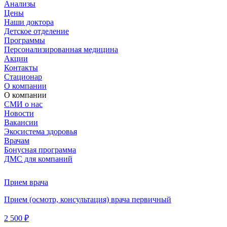
Анализы
Цены
Наши доктора
Детское отделение
Программы
Персонализированная медицина
Акции
Контакты
Стационар
О компании
О компании
СМИ о нас
Новости
Вакансии
Экосистема здоровья
Врачам
Бонусная программа
ДМС для компаний
Прием врача
Прием (осмотр, консультация) врача первичный
2 500 ₽