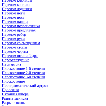
Перелом ключицы
Перелом копчика
Перелом лодыжки
Перелом ноги
Перелом носа
Перелом пальца
Перелом позвоночника
Перелом предплечья
Перелом ребер
Перелом руки
Перелом со смещением
Перелом стопы
Перелом черепа
Перелом шейки бедра
Переохлаждение
Периартрит
Плоскостопие 1-й степени
Плоскостопие 2-й степени
Плоскостопие 3-й степени
Плоскостопие
Посттравматический артроз
Пролежни
Пяточная шпора
Разрыв мениска
Разрыв связок