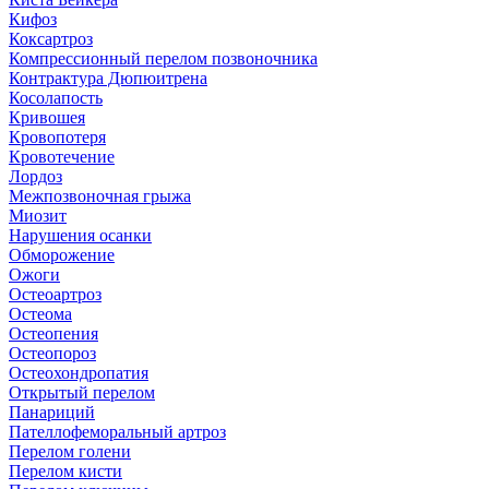
Кифоз
Коксартроз
Компрессионный перелом позвоночника
Контрактура Дюпюитрена
Косолапость
Кривошея
Кровопотеря
Кровотечение
Лордоз
Межпозвоночная грыжа
Миозит
Нарушения осанки
Обморожение
Ожоги
Остеоартроз
Остеома
Остеопения
Остеопороз
Остеохондропатия
Открытый перелом
Панариций
Пателлофеморальный артроз
Перелом голени
Перелом кисти