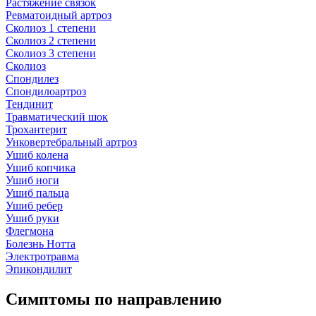
Растяжение связок
Ревматоидный артроз
Сколиоз 1 степени
Сколиоз 2 степени
Сколиоз 3 степени
Сколиоз
Спондилез
Спондилоартроз
Тендинит
Травматический шок
Трохантерит
Унковертебральный артроз
Ушиб колена
Ушиб копчика
Ушиб ноги
Ушиб пальца
Ушиб ребер
Ушиб руки
Флегмона
Болезнь Нотта
Электротравма
Эпикондилит
Симптомы по направлению