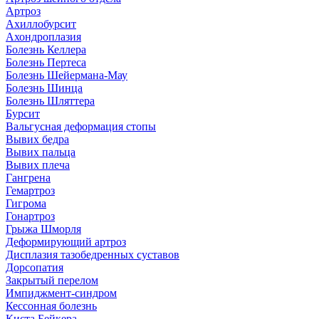
Артроз
Ахиллобурсит
Ахондроплазия
Болезнь Келлера
Болезнь Пертеса
Болезнь Шейермана-Мау
Болезнь Шинца
Болезнь Шляттера
Бурсит
Вальгусная деформация стопы
Вывих бедра
Вывих пальца
Вывих плеча
Гангрена
Гемартроз
Гигрома
Гонартроз
Грыжа Шморля
Деформирующий артроз
Дисплазия тазобедренных суставов
Дорсопатия
Закрытый перелом
Импиджмент-синдром
Кессонная болезнь
Киста Бейкера