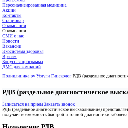
Персонализированная медицина
Акции
Контакты
Стационар
О компании
О компании
СМИ о нас
Новости
Вакансии
Экосистема здоровья
Врачам
Бонусная программа
ДМС для компаний
Поликлиника.ру
Услуги
Гинеколог
РДВ (раздельное диагности
РДВ (раздельное диагностическое выск
Записаться на прием
Заказать звонок
РДВ (раздельное диагностическое выскабливание) представляет
получает возможность быстрой и точной диагностики заболев
Назначение РДВ