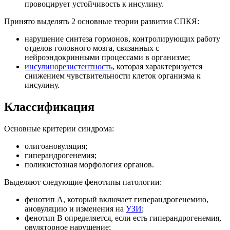
провоцирует устойчивость к инсулину.
Принято выделять 2 основные теории развития СПКЯ:
нарушение синтеза гормонов, контролирующих работу
отделов головного мозга, связанных с
нейроэндокринными процессами в организме;
инсулинорезистентность
, которая характеризуется
снижением чувствительности клеток организма к
инсулину.
Классификация
Основные критерии синдрома:
олигоановуляция;
гиперандрогенемия;
поликистозная морфология органов.
Выделяют следующие фенотипы патологии:
фенотип А, который включает гиперандрогенемию,
ановуляцию и изменения на
УЗИ
;
фенотип В определяется, если есть гиперандрогенемия,
овуляторное нарушение;