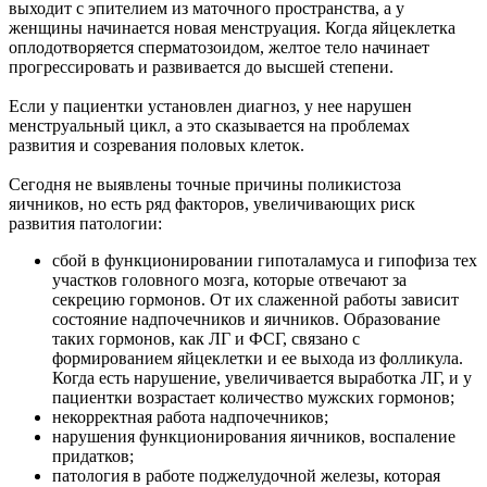
выходит с эпителием из маточного пространства, а у
женщины начинается новая менструация. Когда яйцеклетка
оплодотворяется сперматозоидом, желтое тело начинает
прогрессировать и развивается до высшей степени.
Если у пациентки установлен диагноз, у нее нарушен
менструальный цикл, а это сказывается на проблемах
развития и созревания половых клеток.
Сегодня не выявлены точные причины поликистоза
яичников, но есть ряд факторов, увеличивающих риск
развития патологии:
сбой в функционировании гипоталамуса и гипофиза тех
участков головного мозга, которые отвечают за
секрецию гормонов. От их слаженной работы зависит
состояние надпочечников и яичников. Образование
таких гормонов, как ЛГ и ФСГ, связано с
формированием яйцеклетки и ее выхода из фолликула.
Когда есть нарушение, увеличивается выработка ЛГ, и у
пациентки возрастает количество мужских гормонов;
некорректная работа надпочечников;
нарушения функционирования яичников, воспаление
придатков;
патология в работе поджелудочной железы, которая