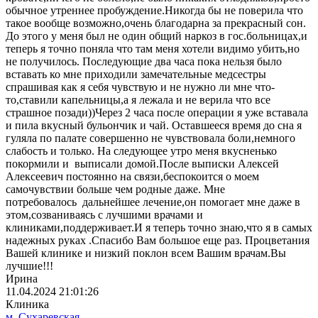
обычное утреннее пробуждение.Никогда бы не поверила что
такое вообще возможно,очень благодарна за прекрасный сон.
До этого у меня был не один общий наркоз в гос.больницах,и
теперь я точно поняла что там меня хотели видимо убить,но
не получилось. Последующие два часа пока нельзя было
вставать ко мне приходили замечательные медсестры
спрашивая как я себя чувствую и не нужно ли мне что-
то,ставили капельницы,а я лежала и не верила что все
страшное позади))Через 2 часа после операции я уже вставала
и пила вкусный бульончик и чай. Оставшееся время до сна я
гуляла по палате совершенно не чувствовала боли,немного
слабость и только. На следующее утро меня вкусненько
покормили и выписали домой.После выписки Алексей
Алексеевич постоянно на связи,беспокоится о моем
самочувствии больше чем родные даже. Мне
потребовалось дальнейшее лечение,он помогает мне даже в
этом,созваниваясь с лучшими врачами и
клиниками,поддерживает.И я теперь точно знаю,что я в самых
надежных руках .Спасибо Вам большое еще раз. Процветания
Вашей клинике и низкий поклон всем Вашим врачам.Вы
лучшие!!!
Ирина
11.04.2024 21:01:26
Клиника
м. Сухаревская