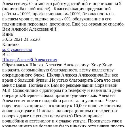
Алексеевичу. Считаю его работу достойной и оцениваю на 5
(по пяти бальной шкале). Классификация проделанной
работы - 100%, профессионализм- 100%, безопасность на
высшем уровне, оценка риска - 0%, обслуживание в его
подчинении персонала достойное. Ещё раз огромное спасибо
Вам Алексей Алексеевич!!!!
Инна
30.12.2021 21:55:20
Клиника
м. Сухаревская
Врач
Шкляр Алексей Алексеевич
Обратилась к Шкляр Алексею Алексеевичу Хочу Хочу
выразить огромнейшую благодарность всему коллективу
операционного блока Шкляр Алексея Алексеевича.Вы все
врачи с большой буквы .Не устаю благодарить Бога что свел
меня с Вами. Попала я к Вам по рекомендации Сорвачевой
М.В. Созвонились с доктором по телефону и назначили день
операции.Впервые я была приятно удивлена,как Алексей
Алексеевич мне все подробно рассказал и успокоил. Через
пару недель я приехала в клинику к 10,00 с полным списком
анализов,и уже в 11 лежала на операционном столе,честно
говоря я даже не успела испугаться) Потом пришел
волшебник анестезиолог и я сладко уснула. Проснулась уже в
кровате,ничего не болело,не было никаких отходняков,просто