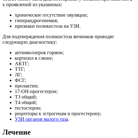
х проявлений из указанных:
хроническое отсутствие овуляции;
гиперандрогенемия;
признаки поликистоза на УЗИ.
Для подтверждения поликистоза яичников проводят
следующую диагностику:
антимюллеров гормон;
кортизол в слюне;
АКТГ;
ТТГ;
ЛГ;
ФСГ;
пролактин;
17-ОН-прогестерон;
Т3 общий;
Т4 общий;
тестостерон;
рецепторы к эстрогенам и прогестерону;
УЗИ органов малого таза
.
Лечение