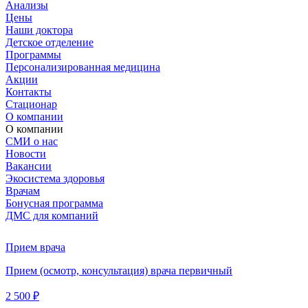
Анализы
Цены
Наши доктора
Детское отделение
Программы
Персонализированная медицина
Акции
Контакты
Стационар
О компании
О компании
СМИ о нас
Новости
Вакансии
Экосистема здоровья
Врачам
Бонусная программа
ДМС для компаний
Прием врача
Прием (осмотр, консультация) врача первичный
2 500 ₽