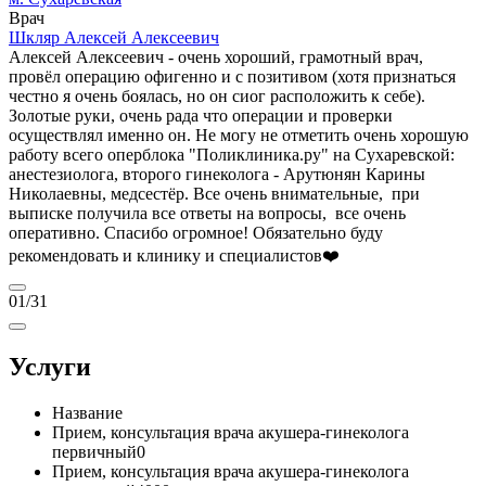
Врач
Шкляр Алексей Алексеевич
Алексей Алексеевич - очень хороший, грамотный врач,
провёл операцию офигенно и с позитивом (хотя признаться
честно я очень боялась, но он сиог расположить к себе).
Золотые руки, очень рада что операции и проверки
осуществлял именно он. Не могу не отметить очень хорошую
работу всего оперблока "Поликлиника.ру" на Сухаревской:
анестезиолога, второго гинеколога - Арутюнян Карины
Николаевны, медсестёр. Все очень внимательные, при
выписке получила все ответы на вопросы, все очень
оперативно. Спасибо огромное! Обязательно буду
рекомендовать и клинику и специалистов❤️
01
/31
Услуги
Название
Прием, консультация врача акушера-гинеколога
первичный
0
Прием, консультация врача акушера-гинеколога