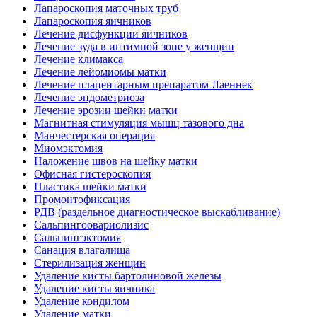
Лапароскопия маточных труб
Лапароскопия яичников
Лечение дисфункции яичников
Лечение зуда в интимной зоне у женщин
Лечение климакса
Лечение лейомиомы матки
Лечение плацентарным препаратом Лаеннек
Лечение эндометриоза
Лечение эрозии шейки матки
Магнитная стимуляция мышц тазового дна
Манчестерская операция
Миомэктомия
Наложение швов на шейку матки
Офисная гистероскопия
Пластика шейки матки
Промонтофиксация
РДВ (раздельное диагностическое выскабливание)
Сальпингоовариолизис
Сальпингэктомия
Санация влагалища
Стерилизация женщин
Удаление кисты бартолиновой железы
Удаление кисты яичника
Удаление кондилом
Удаление матки