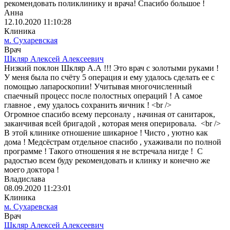
рекомендовать поликлинику и врача! Спасибо большое !
Анна
12.10.2020 11:10:28
Клиника
м. Сухаревская
Врач
Шкляр Алексей Алексеевич
Низкий поклон Шкляр А.А !!! Это врач с золотыми руками !
У меня была по счёту 5 операция и ему удалось сделать ее с
помощью лапароскопии! Учитывая многочисленный
спаечный процесс после полостных операций ! А самое
главное , ему удалось сохранить яичник ! <br />
Огромное спасибо всему персоналу , начиная от санитарок,
заканчивая всей бригадой , которая меня оперировала. <br />
В этой клинике отношение шикарное ! Чисто , уютно как
дома ! Медсёстрам отдельное спасибо , ухаживали по полной
программе ! Такого отношения я не встречала нигде ! С
радостью всем буду рекомендовать и клинку и конечно же
моего доктора !
Владислава
08.09.2020 11:23:01
Клиника
м. Сухаревская
Врач
Шкляр Алексей Алексеевич