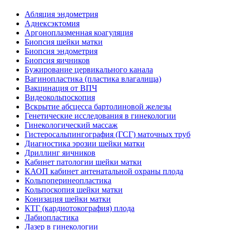
Абляция эндометрия
Аднексэктомия
Аргоноплазменная коагуляция
Биопсия шейки матки
Биопсия эндометрия
Биопсия яичников
Бужирование цервикального канала
Вагинопластика (пластика влагалища)
Вакцинация от ВПЧ
Видеокольпоскопия
Вскрытие абсцесса бартолиновой железы
Генетические исследования в гинекологии
Гинекологический массаж
Гистеросальпингография (ГСГ) маточных труб
Диагностика эрозии шейки матки
Дриллинг яичников
Кабинет патологии шейки матки
КАОП кабинет антенатальной охраны плода
Кольпоперинеопластика
Кольпоскопия шейки матки
Конизация шейки матки
КТГ (кардиотокография) плода
Лабиопластика
Лазер в гинекологии