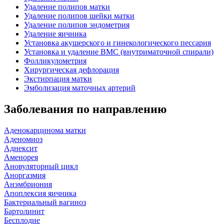
Удаление полипов матки
Удаление полипов шейки матки
Удаление полипов эндометрия
Удаление яичника
Установка акушерского и гинекологического пессария
Установка и удаление ВМС (внутриматочной спирали)
Фолликулометрия
Хирургическая дефлорация
Экстирпация матки
Эмболизация маточных артерий
Заболевания по направлению
Аденокарцинома матки
Аденомиоз
Аднексит
Аменорея
Ановуляторный цикл
Аноргазмия
Анэмбриония
Апоплексия яичника
Бактериальный вагиноз
Бартолинит
Бесплодие