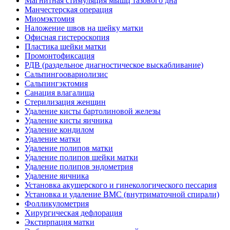
Магнитная стимуляция мышц тазового дна
Манчестерская операция
Миомэктомия
Наложение швов на шейку матки
Офисная гистероскопия
Пластика шейки матки
Промонтофиксация
РДВ (раздельное диагностическое выскабливание)
Сальпингоовариолизис
Сальпингэктомия
Санация влагалища
Стерилизация женщин
Удаление кисты бартолиновой железы
Удаление кисты яичника
Удаление кондилом
Удаление матки
Удаление полипов матки
Удаление полипов шейки матки
Удаление полипов эндометрия
Удаление яичника
Установка акушерского и гинекологического пессария
Установка и удаление ВМС (внутриматочной спирали)
Фолликулометрия
Хирургическая дефлорация
Экстирпация матки