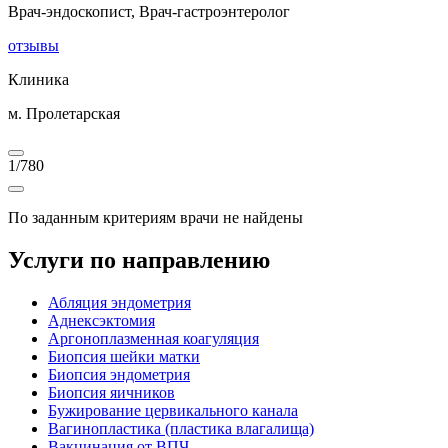
Врач-эндоскопист, Врач-гастроэнтеролог
отзывы
Клиника
м. Пролетарская
1
/
780
По заданным критериям врачи не найдены
Услуги по направлению
Абляция эндометрия
Аднексэктомия
Аргоноплазменная коагуляция
Биопсия шейки матки
Биопсия эндометрия
Биопсия яичников
Бужирование цервикального канала
Вагинопластика (пластика влагалища)
Вакцинация от ВПЧ