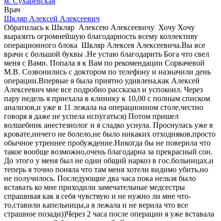
м. Сухаревская
Врач
Шкляр Алексей Алексеевич
Обратилась к Шкляр Алексею Алексеевичу Хочу Хочу
выразить огромнейшую благодарность всему коллективу
операционного блока Шкляр Алексея Алексеевича.Вы все
врачи с большой буквы .Не устаю благодарить Бога что свел
меня с Вами. Попала я к Вам по рекомендации Сорвачевой
М.В. Созвонились с доктором по телефону и назначили день
операции.Впервые я была приятно удивлена,как Алексей
Алексеевич мне все подробно рассказал и успокоил. Через
пару недель я приехала в клинику к 10,00 с полным списком
анализов,и уже в 11 лежала на операционном столе,честно
говоря я даже не успела испугаться) Потом пришел
волшебник анестезиолог и я сладко уснула. Проснулась уже в
кровате,ничего не болело,не было никаких отходняков,просто
обычное утреннее пробуждение.Никогда бы не поверила что
такое вообще возможно,очень благодарна за прекрасный сон.
До этого у меня был не один общий наркоз в гос.больницах,и
теперь я точно поняла что там меня хотели видимо убить,но
не получилось. Последующие два часа пока нельзя было
вставать ко мне приходили замечательные медсестры
спрашивая как я себя чувствую и не нужно ли мне что-
то,ставили капельницы,а я лежала и не верила что все
страшное позади))Через 2 часа после операции я уже вставала