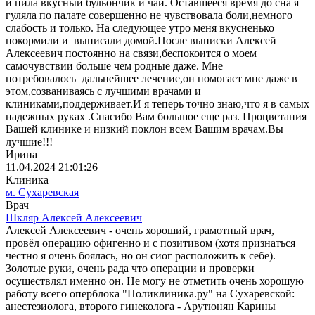
и пила вкусный бульончик и чай. Оставшееся время до сна я
гуляла по палате совершенно не чувствовала боли,немного
слабость и только. На следующее утро меня вкусненько
покормили и выписали домой.После выписки Алексей
Алексеевич постоянно на связи,беспокоится о моем
самочувствии больше чем родные даже. Мне
потребовалось дальнейшее лечение,он помогает мне даже в
этом,созваниваясь с лучшими врачами и
клиниками,поддерживает.И я теперь точно знаю,что я в самых
надежных руках .Спасибо Вам большое еще раз. Процветания
Вашей клинике и низкий поклон всем Вашим врачам.Вы
лучшие!!!
Ирина
11.04.2024 21:01:26
Клиника
м. Сухаревская
Врач
Шкляр Алексей Алексеевич
Алексей Алексеевич - очень хороший, грамотный врач,
провёл операцию офигенно и с позитивом (хотя признаться
честно я очень боялась, но он сиог расположить к себе).
Золотые руки, очень рада что операции и проверки
осуществлял именно он. Не могу не отметить очень хорошую
работу всего оперблока "Поликлиника.ру" на Сухаревской:
анестезиолога, второго гинеколога - Арутюнян Карины