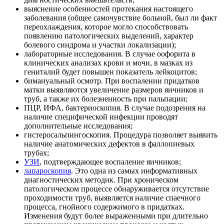
выяснение особенностей протекания настоящего
заболевания (общее самочувствие больной, был ли факт
переохлаждения, которое могло способствовать
появлению патологических выделений, характер
болевого синдрома и участки локализации);
лабораторные исследования. В случае оофорита в
клинических анализах крови и мочи, в мазках из
гениталий будет повышен показатель лейкоцитов;
бимануальный осмотр. При воспалении придатков
матки выявляются увеличение размеров яичников и
труб, а также их болезненность при пальпации;
ПЦР, ИФА, бактериоскопия. В случае подозрения на
наличие специфической инфекции проводят
дополнительные исследования;
гистеросальпингоскопия. Процедура позволяет выявить
наличие анатомических дефектов в фаллопиевых
трубах;
УЗИ
, подтверждающее воспаление яичников;
лапароскопия
. Это одна из самых информативных
диагностических методик. При хроническом
патологическом процессе обнаруживается отсутствие
проходимости труб, выявляется наличие спаечного
процесса, гнойного содержимого в придатках.
Изменения будут более выраженными при длительно