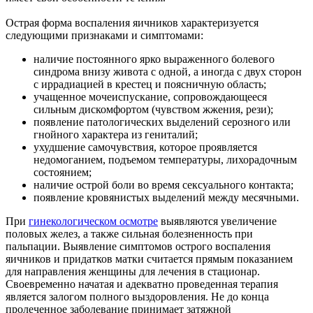
Острая форма воспаления яичников характеризуется
следующими признаками и симптомами:
наличие постоянного ярко выраженного болевого
синдрома внизу живота с одной, а иногда с двух сторон
с иррадиацией в крестец и поясничную область;
учащенное мочеиспускание, сопровождающееся
сильным дискомфортом (чувством жжения, рези);
появление патологических выделений серозного или
гнойного характера из гениталий;
ухудшение самочувствия, которое проявляется
недомоганием, подъемом температуры, лихорадочным
состоянием;
наличие острой боли во время сексуального контакта;
появление кровянистых выделений между месячными.
При
гинекологическом осмотре
выявляются увеличение
половых желез, а также сильная болезненность при
пальпации. Выявление симптомов острого воспаления
яичников и придатков матки считается прямым показанием
для направления женщины для лечения в стационар.
Своевременно начатая и адекватно проведенная терапия
является залогом полного выздоровления. Не до конца
пролеченное заболевание принимает затяжной