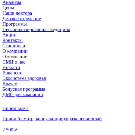
Анализы
Цены
Наши доктора
Детское отделение
Программы
Персонализированная медицина
Акции
Контакты
Стационар
О компании
О компании
СМИ о нас
Новости
Вакансии
Экосистема здоровья
Врачам
Бонусная программа
ДМС для компаний
Прием врача
Прием (осмотр, консультация) врача первичный
2 500 ₽