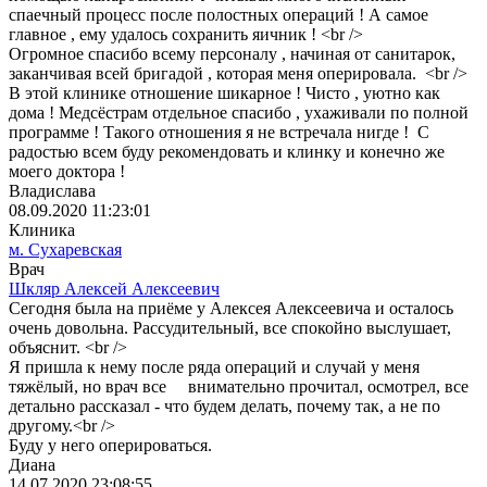
спаечный процесс после полостных операций ! А самое
главное , ему удалось сохранить яичник ! <br />
Огромное спасибо всему персоналу , начиная от санитарок,
заканчивая всей бригадой , которая меня оперировала. <br />
В этой клинике отношение шикарное ! Чисто , уютно как
дома ! Медсёстрам отдельное спасибо , ухаживали по полной
программе ! Такого отношения я не встречала нигде ! С
радостью всем буду рекомендовать и клинку и конечно же
моего доктора !
Владислава
08.09.2020 11:23:01
Клиника
м. Сухаревская
Врач
Шкляр Алексей Алексеевич
Сегодня была на приёме у Алексея Алексеевича и осталось
очень довольна. Рассудительный, все спокойно выслушает,
объяснит. <br />
Я пришла к нему после ряда операций и случай у меня
тяжёлый, но врач все внимательно прочитал, осмотрел, все
детально рассказал - что будем делать, почему так, а не по
другому.<br />
Буду у него оперироваться.
Диана
14.07.2020 23:08:55