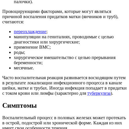
палочки).
Провоцирующими факторами, которые могут являться
причиной воспаления придатков матки (яичников и труб),
считаются:
переохлаждение
;
манипуляции на гениталиях, проводимые с целью
диагностики или хирургические;
применение ВМС;
роды;
хирургическое вмешательство с целью прерывания
беременности;
месячные.
Часто воспалительная реакция развивается восходящим путем
в результате локализации инфекционного процесса в канале
шейки, матке и трубах. Иногда инфекция попадает в придатки
с током крови или лимфы (характерно для
туберкулеза
).
Симптомы
Воспалительный процесс в половых железах может протекать
в острой, подострой или хронической форме. Каждая из них
имеет свои особенности течения.