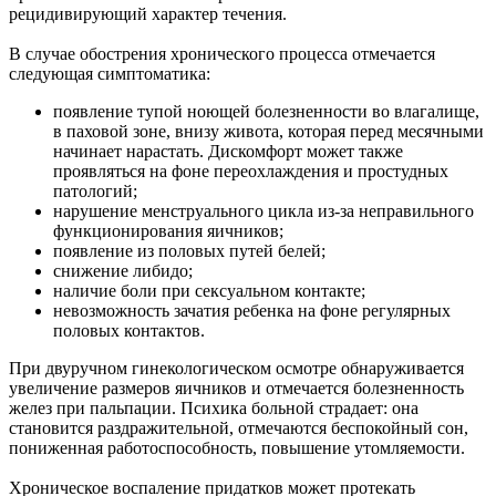
рецидивирующий характер течения.
В случае обострения хронического процесса отмечается
следующая симптоматика:
появление тупой ноющей болезненности во влагалище,
в паховой зоне, внизу живота, которая перед месячными
начинает нарастать. Дискомфорт может также
проявляться на фоне переохлаждения и простудных
патологий;
нарушение менструального цикла из-за неправильного
функционирования яичников;
появление из половых путей белей;
снижение либидо;
наличие боли при сексуальном контакте;
невозможность зачатия ребенка на фоне регулярных
половых контактов.
При двуручном гинекологическом осмотре обнаруживается
увеличение размеров яичников и отмечается болезненность
желез при пальпации. Психика больной страдает: она
становится раздражительной, отмечаются беспокойный сон,
пониженная работоспособность, повышение утомляемости.
Хроническое воспаление придатков может протекать