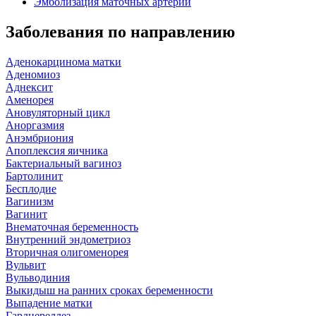
Эмболизация маточных артерий
Заболевания по направлению
Аденокарцинома матки
Аденомиоз
Аднексит
Аменорея
Ановуляторный цикл
Аноргазмия
Анэмбриония
Апоплексия яичника
Бактериальный вагиноз
Бартолинит
Бесплодие
Вагинизм
Вагинит
Внематочная беременность
Внутренний эндометриоз
Вторичная олигоменорея
Вульвит
Вульводиния
Выкидыш на ранних сроках беременности
Выпадение матки
Гарднереллез