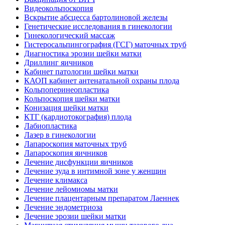
Видеокольпоскопия
Вскрытие абсцесса бартолиновой железы
Генетические исследования в гинекологии
Гинекологический массаж
Гистеросальпингография (ГСГ) маточных труб
Диагностика эрозии шейки матки
Дриллинг яичников
Кабинет патологии шейки матки
КАОП кабинет антенатальной охраны плода
Кольпоперинеопластика
Кольпоскопия шейки матки
Конизация шейки матки
КТГ (кардиотокография) плода
Лабиопластика
Лазер в гинекологии
Лапароскопия маточных труб
Лапароскопия яичников
Лечение дисфункции яичников
Лечение зуда в интимной зоне у женщин
Лечение климакса
Лечение лейомиомы матки
Лечение плацентарным препаратом Лаеннек
Лечение эндометриоза
Лечение эрозии шейки матки