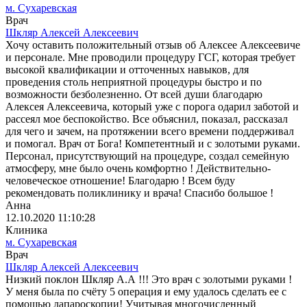
м. Сухаревская
Врач
Шкляр Алексей Алексеевич
Хочу оставить положительный отзыв об Алексее Алексеевиче
и персонале. Мне проводили процедуру ГСГ, которая требует
высокой квалификации и отточенных навыков, для
проведения столь неприятной процедуры быстро и по
возможности безболезненно. От всей души благодарю
Алексея Алексеевича, который уже с порога одарил заботой и
рассеял мое беспокойство. Все объяснил, показал, рассказал
для чего и зачем, на протяжении всего времени поддерживал
и помогал. Врач от Бога! Компетентный и с золотыми руками.
Персонал, присутствующий на процедуре, создал семейную
атмосферу, мне было очень комфортно ! Действительно-
человеческое отношение! Благодарю ! Всем буду
рекомендовать поликлинику и врача! Спасибо большое !
Анна
12.10.2020 11:10:28
Клиника
м. Сухаревская
Врач
Шкляр Алексей Алексеевич
Низкий поклон Шкляр А.А !!! Это врач с золотыми руками !
У меня была по счёту 5 операция и ему удалось сделать ее с
помощью лапароскопии! Учитывая многочисленный