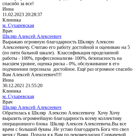
спасибо за все!
Инна
11.02.2023 20:28:37
Клиника
м. Сухаревская
Врач
Шкляр Алексей Алексеевич
Выражаю огромную благодарность Шкляру Алексею
Алексеевичу. Считаю его работу достойной и оцениваю на 5
(по пяти бальной шкале). Классификация проделанной
работы - 100%, профессионализм- 100%, безопасность на
высшем уровне, оценка риска - 0%, обслуживание в его
подчинении персонала достойное. Ещё раз огромное спасибо
Вам Алексей Алексеевич!!!!
Инна
30.12.2021 21:55:20
Клиника
м. Сухаревская
Врач
Шкляр Алексей Алексеевич
Обратилась к Шкляр Алексею Алексеевичу Хочу Хочу
выразить огромнейшую благодарность всему коллективу
операционного блока Шкляр Алексея Алексеевича.Вы все
врачи с большой буквы .Не устаю благодарить Бога что свел
меня с Вами. Попала я к Вам по рекомендации Сорвачевой