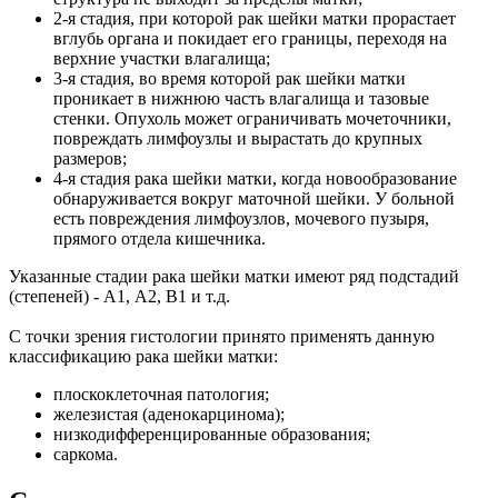
2-я стадия, при которой рак шейки матки прорастает
вглубь органа и покидает его границы, переходя на
верхние участки влагалища;
3-я стадия, во время которой рак шейки матки
проникает в нижнюю часть влагалища и тазовые
стенки. Опухоль может ограничивать мочеточники,
повреждать лимфоузлы и вырастать до крупных
размеров;
4-я стадия рака шейки матки, когда новообразование
обнаруживается вокруг маточной шейки. У больной
есть повреждения лимфоузлов, мочевого пузыря,
прямого отдела кишечника.
Указанные стадии рака шейки матки имеют ряд подстадий
(степеней) - A1, А2, В1 и т.д.
С точки зрения гистологии принято применять данную
классификацию рака шейки матки:
плоскоклеточная патология;
железистая (аденокарцинома);
низкодифференцированные образования;
саркома.