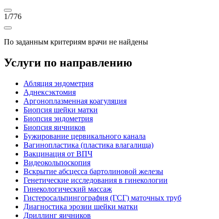
1
/
776
По заданным критериям врачи не найдены
Услуги по направлению
Абляция эндометрия
Аднексэктомия
Аргоноплазменная коагуляция
Биопсия шейки матки
Биопсия эндометрия
Биопсия яичников
Бужирование цервикального канала
Вагинопластика (пластика влагалища)
Вакцинация от ВПЧ
Видеокольпоскопия
Вскрытие абсцесса бартолиновой железы
Генетические исследования в гинекологии
Гинекологический массаж
Гистеросальпингография (ГСГ) маточных труб
Диагностика эрозии шейки матки
Дриллинг яичников