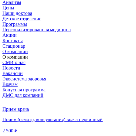
Анализы
Цены
Наши доктора
Детское отделение
Программы
Персонализированная медицина
Акции
Контакты
Стационар
О компании
О компании
СМИ о нас
Новости
Вакансии
Экосистема здоровья
Врачам
Бонусная программа
ДМС для компаний
Прием врача
Прием (осмотр, консультация) врача первичный
2 500 ₽