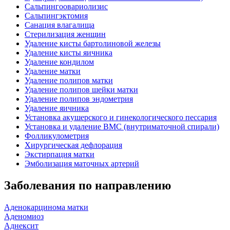
Сальпингоовариолизис
Сальпингэктомия
Санация влагалища
Стерилизация женщин
Удаление кисты бартолиновой железы
Удаление кисты яичника
Удаление кондилом
Удаление матки
Удаление полипов матки
Удаление полипов шейки матки
Удаление полипов эндометрия
Удаление яичника
Установка акушерского и гинекологического пессария
Установка и удаление ВМС (внутриматочной спирали)
Фолликулометрия
Хирургическая дефлорация
Экстирпация матки
Эмболизация маточных артерий
Заболевания по направлению
Аденокарцинома матки
Аденомиоз
Аднексит