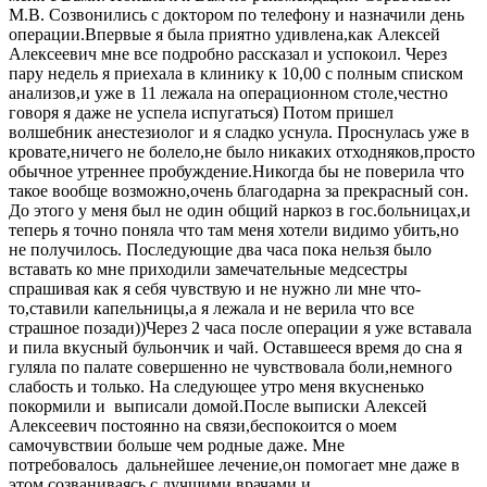
М.В. Созвонились с доктором по телефону и назначили день
операции.Впервые я была приятно удивлена,как Алексей
Алексеевич мне все подробно рассказал и успокоил. Через
пару недель я приехала в клинику к 10,00 с полным списком
анализов,и уже в 11 лежала на операционном столе,честно
говоря я даже не успела испугаться) Потом пришел
волшебник анестезиолог и я сладко уснула. Проснулась уже в
кровате,ничего не болело,не было никаких отходняков,просто
обычное утреннее пробуждение.Никогда бы не поверила что
такое вообще возможно,очень благодарна за прекрасный сон.
До этого у меня был не один общий наркоз в гос.больницах,и
теперь я точно поняла что там меня хотели видимо убить,но
не получилось. Последующие два часа пока нельзя было
вставать ко мне приходили замечательные медсестры
спрашивая как я себя чувствую и не нужно ли мне что-
то,ставили капельницы,а я лежала и не верила что все
страшное позади))Через 2 часа после операции я уже вставала
и пила вкусный бульончик и чай. Оставшееся время до сна я
гуляла по палате совершенно не чувствовала боли,немного
слабость и только. На следующее утро меня вкусненько
покормили и выписали домой.После выписки Алексей
Алексеевич постоянно на связи,беспокоится о моем
самочувствии больше чем родные даже. Мне
потребовалось дальнейшее лечение,он помогает мне даже в
этом,созваниваясь с лучшими врачами и