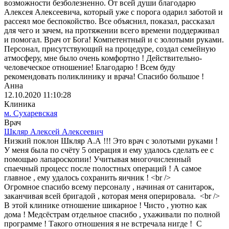
возможности безболезненно. От всей души благодарю
Алексея Алексеевича, который уже с порога одарил заботой и
рассеял мое беспокойство. Все объяснил, показал, рассказал
для чего и зачем, на протяжении всего времени поддерживал
и помогал. Врач от Бога! Компетентный и с золотыми руками.
Персонал, присутствующий на процедуре, создал семейную
атмосферу, мне было очень комфортно ! Действительно-
человеческое отношение! Благодарю ! Всем буду
рекомендовать поликлинику и врача! Спасибо большое !
Анна
12.10.2020 11:10:28
Клиника
м. Сухаревская
Врач
Шкляр Алексей Алексеевич
Низкий поклон Шкляр А.А !!! Это врач с золотыми руками !
У меня была по счёту 5 операция и ему удалось сделать ее с
помощью лапароскопии! Учитывая многочисленный
спаечный процесс после полостных операций ! А самое
главное , ему удалось сохранить яичник ! <br />
Огромное спасибо всему персоналу , начиная от санитарок,
заканчивая всей бригадой , которая меня оперировала. <br />
В этой клинике отношение шикарное ! Чисто , уютно как
дома ! Медсёстрам отдельное спасибо , ухаживали по полной
программе ! Такого отношения я не встречала нигде ! С