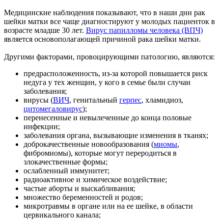
Медицинские наблюдения показывают, что в наши дни рак
шейки матки все чаще диагностируют у молодых пациенток в
возрасте младше 30 лет.
Вирус папилломы человека (ВПЧ)
является основополагающей причиной рака шейки матки.
Другими факторами, провоцирующими патологию, являются:
предрасположенность, из-за которой повышается риск
недуга у тех женщин, у кого в семье были случаи
заболевания;
вирусы (
ВИЧ
, генитальный
герпес
, хламидиоз,
цитомегаловирус
);
перенесенные и невылеченные до конца половые
инфекции;
заболевания органа, вызывающие изменения в тканях;
доброкачественные новообразования (
миомы
,
фибромиомы), которые могут переродиться в
злокачественные формы;
ослабленный иммунитет;
радиоактивное и химическое воздействие;
частые аборты и выскабливания;
множество беременностей и родов;
микротравмы в органе или на ее шейке, в области
цервикального канала;