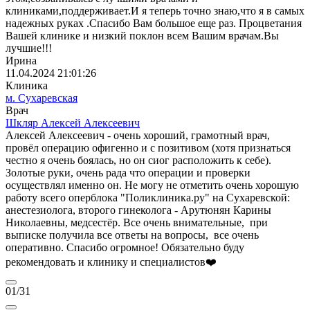
клиниками,поддерживает.И я теперь точно знаю,что я в самых
надежных руках .Спасибо Вам большое еще раз. Процветания
Вашей клинике и низкий поклон всем Вашим врачам.Вы
лучшие!!!
Ирина
11.04.2024 21:01:26
Клиника
м. Сухаревская
Врач
Шкляр Алексей Алексеевич
Алексей Алексеевич - очень хороший, грамотный врач,
провёл операцию офигенно и с позитивом (хотя признаться
честно я очень боялась, но он сиог расположить к себе).
Золотые руки, очень рада что операции и проверки
осуществлял именно он. Не могу не отметить очень хорошую
работу всего оперблока "Поликлиника.ру" на Сухаревской:
анестезиолога, второго гинеколога - Арутюнян Карины
Николаевны, медсестёр. Все очень внимательные, при
выписке получила все ответы на вопросы, все очень
оперативно. Спасибо огромное! Обязательно буду
рекомендовать и клинику и специалистов❤️
01
/31