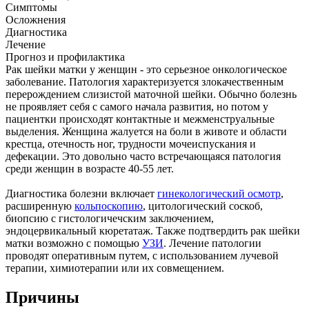
Симптомы
Осложнения
Диагностика
Лечение
Прогноз и профилактика
Рак шейки матки у женщин - это серьезное онкологическое
заболевание. Патология характеризуется злокачественным
перерождением слизистой маточной шейки. Обычно болезнь
не проявляет себя с самого начала развития, но потом у
пациентки происходят контактные и межменструальные
выделения. Женщина жалуется на боли в животе и области
крестца, отечность ног, трудности мочеиспускания и
дефекации. Это довольно часто встречающаяся патология
среди женщин в возрасте 40-55 лет.
Диагностика болезни включает
гинекологический осмотр
,
расширенную
кольпоскопию
, цитологический соскоб,
биопсию с гистологичечским заключением,
эндоцервикальный кюретатаж. Также подтвердить рак шейки
матки возможно с помощью
УЗИ
. Лечение патологии
проводят оперативным путем, с использованием лучевой
терапии, химиотерапии или их совмещением.
Причины