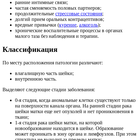
ранние интимные связи;
частая сменяемость половых партнеров;
продолжительные
стрессовые состояния
;
долгий прием оральных контрацептивов;
вредные привычки (
курение
,
алкоголь
);
хронические воспалительные процессы в органах
малого таза без наблюдения и терапии.
Классификация
По месту расположения патологии различают:
влагалищную часть шейки;
внутреннюю часть.
Выделяют следующие стадии заболевания:
0-я стадия, когда аномальные клетки существуют только
на поверхности канала органа. На ранней стадии рака
шейки матки еще нет опухолей и нет проникновения в
ткани;
1-я стадия рака шейки матки, на которой
новообразование находится в шейке. Образование
может проникать в зону органа и лимфоузлов. При этом
структура не выходит за пределы матки;