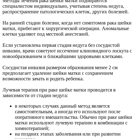
Методы лечения рака шейки матки подбираются
специалистом индивидуально, учитывая степень недуга,
распространение патологических клеток, других болезней.
На ранней стадии болезни, когда нет симптомов рака шейки
матки, прибегают к хирургической операции. Аномальные
клетки удаляют под местной анестезией.
Если установлена первая стадия недуга без сосудистой
инвазии, врачи советуют иссечение клиновидного лоскута с
новообразованием и ближайшими здоровыми клетками.
Сосудистая инвазия размером образования менее 2 см
предполагает удаление шейки матки с сохранением
возможности зачать и родить ребенка.
Лучевая терапия при раке шейке матки проводится в
зависимости от стадии недуга:
в некоторых случаях данный метод является
самостоятельным, а иногда его используют после
оперативного вмешательства. Обычно при раке шейки
матки используют лучевую терапию в комбинации с
химиотерапией;
на поздних этапах заболевания или при развитии