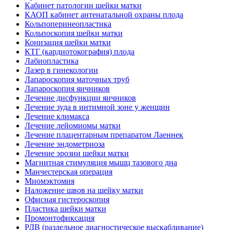
Кабинет патологии шейки матки
КАОП кабинет антенатальной охраны плода
Кольпоперинеопластика
Кольпоскопия шейки матки
Конизация шейки матки
КТГ (кардиотокография) плода
Лабиопластика
Лазер в гинекологии
Лапароскопия маточных труб
Лапароскопия яичников
Лечение дисфункции яичников
Лечение зуда в интимной зоне у женщин
Лечение климакса
Лечение лейомиомы матки
Лечение плацентарным препаратом Лаеннек
Лечение эндометриоза
Лечение эрозии шейки матки
Магнитная стимуляция мышц тазового дна
Манчестерская операция
Миомэктомия
Наложение швов на шейку матки
Офисная гистероскопия
Пластика шейки матки
Промонтофиксация
РДВ (раздельное диагностическое выскабливание)