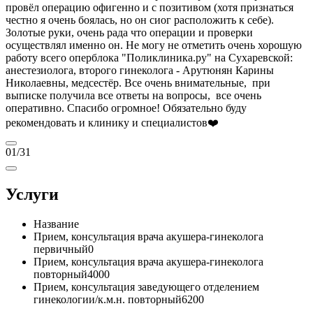
провёл операцию офигенно и с позитивом (хотя признаться
честно я очень боялась, но он сиог расположить к себе).
Золотые руки, очень рада что операции и проверки
осуществлял именно он. Не могу не отметить очень хорошую
работу всего оперблока "Поликлиника.ру" на Сухаревской:
анестезиолога, второго гинеколога - Арутюнян Карины
Николаевны, медсестёр. Все очень внимательные, при
выписке получила все ответы на вопросы, все очень
оперативно. Спасибо огромное! Обязательно буду
рекомендовать и клинику и специалистов❤️
01
/31
Услуги
Название
Прием, консультация врача акушера-гинеколога
первичный
0
Прием, консультация врача акушера-гинеколога
повторный
4000
Прием, консультация заведующего отделением
гинекологии/к.м.н. повторный
6200