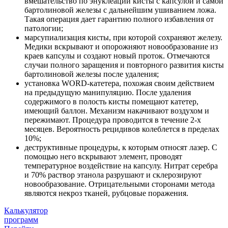
вмешательство по энуклеации кисты с капсулой и самой
бартолиновой железы с дальнейшим ушиванием ложа.
Такая операция дает гарантию полного избавления от
патологии;
марсупиализация кисты, при которой сохраняют железу.
Медики вскрывают и опорожняют новообразование из
краев капсулы и создают новый проток. Отмечаются
случаи полного заращения и повторного развития кисты
бартолиновой железы после удаления;
установка WORD-катетера, похожая своим действием
на предыдущую манипуляцию. После удаления
содержимого в полость кисты помещают катетер,
имеющий баллон. Механизм накачивают воздухом и
пережимают. Процедура проводится в течение 2-х
месяцев. Вероятность рецидивов колеблется в пределах
10%;
деструктивные процедуры, к которым относят лазер. С
помощью него вскрывают элемент, проводят
температурное воздействие на капсулу. Нитрат серебра
и 70% раствор этанола разрушают и склерозируют
новообразование. Отрицательными сторонами метода
являются некроз тканей, рубцовые поражения.
Калькулятор
программ