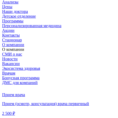
Анализы
Цены
Наши доктора
Детское отделение
Программы
Персонализированная медицина
Акции
Контакты
Стационар
О компании
О компании
СМИ о нас
Новости
Вакансии
Экосистема здоровья
Врачам
Бонусная программа
ДМС для компаний
Прием врача
Прием (осмотр, консультация) врача первичный
2 500 ₽