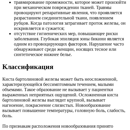
травмирование промежности, которое может произойти
при механическом повреждении тканей. Травмы
провоцируют репаративные явления, что проявляется
разрастанием соединительной ткани, появлением
рубцов. Когда патология затрагивает проток железы, он
искривляется и сужается;
отсутствие гигиенических мер, повышающее риски
заболевания. Глубокая эпиляция зоны бикини является
одним из провоцирующих факторов. Нарушение часто
обнаруживают среди женщин, носящих тесное или
синтетическое нижнее белье.
Классификация
Киста бартолиновой железы может быть неосложненной,
характеризующейся бессимптомным течением, малыми
объемами. Такое образование не вызывает у пациентки
выраженных неприятных ощущений. Осложненная киста
бартолиновой железы выглядит крупной, вызывает
нагноение, покраснение слизистых. Новообразование
вызывает повышение температуры, головную боль, слабость,
боль.
По признакам расположения новообразования принято