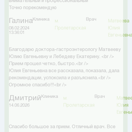
внимательный и профессиональный
Точно порекомендую
Клиника
Врач
Галина
м.
Матвеева
Пролетарская
Юлия
08.02.2024
13:36:01
Евгеньевн
Благодарю доктора-гастроэнтерологу Матвееву
Юлию Евгеньевну и Лебедеву Екатерину. <br />
Прием прошел четко, быстро.<br />
Юлия Евгеньевна все рассказала, показала, дала
рекомендации, успокоила и разъяснила.<br />
Огромное спасибо!!!<br />
Клиника
Врач
Дмитрий
м.
Матве
Пролетарская
Юлия
14.06.2026
Евгень
Спасибо большое за прием. Отличный врач. Все