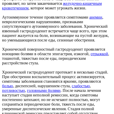
проявляет, но затем заканчивается
желудочно-кишечным
кровотечением
, которое может угрожать жизни.
Аутоиммунное течение проявляется симптомами
анемии
,
неврологическими нарушениями, признаками
сопутствующего аутоиммунного заболевания. Хронический
язвенный гастродуоденит встречается чаще всего, при этом
пациент жалуется на боли, возникающие на пустой желудок,
но уменьшающиеся после еды, сезонные обострения.
Хронический поверхностный гастродуоденит проявляется
ноющими болями в области эпигастрия, изжогой,
отрыжкой
,
тошнотой, тяжестью после еды, периодическим
расстройством стула.
Хронический гастродуоденит протекает в несколько стадий.
При обострении воспалительный процесс активизируется,
симптомы заболевания становятся яркими, проявляются
болью
, диспепсией, нарушением стула,
слабостью
,
потливостью
,
головными болями
. После начала лечения
наступает стадия неполной ремиссии, когда симптомы
постепенно затихают, но не исчезают полностью, могут
сохраняться периодические боли, тяжесть после еды,
умеренные диспепсические явления. Стадия полной
клинической ремиссии представляет собой отсутствие