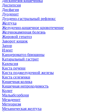
Дискинезия кишечника
Диспепсия
Дисфагия
Дуоденит
Дуодено-гастральный рефлюкс
Желтуха
Желудочно-кишечное кровотечение
Желчнокаменная болезнь
Жировой гепатоз
Заворот кишок
Запор
Илеит
Канцероматоз брюшины
Катаральный гастрит
Кахексия
Киста печени
Киста поджелудочной железы
Киста селезенки
Кишечная колика
Кишечная непроходимость
Колит
Мальабсорбция
Мезаденит
Метеоризм
Механическая желтуха