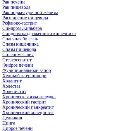
Рак печени
Рак пищевода
Рак поджелудочной железы
Расширение пищевода
Рефлюкс-гастрит
Синдром Жильбера
Синдром раздраженного кишечника
Спаечная болезнь
Спазм кишечника
Спазм пищевода
Спленомегалия
Стеатогепатит
Фиброз печени
Функциональный запор
Хеликобактер пилори
Холангит
Холестаз
Холецистит
Хроническая язва желудка
Хронический гастрит
Хронический панкреатит
Хронический холецистит
Целиакия
Цинга
Цирроз печени