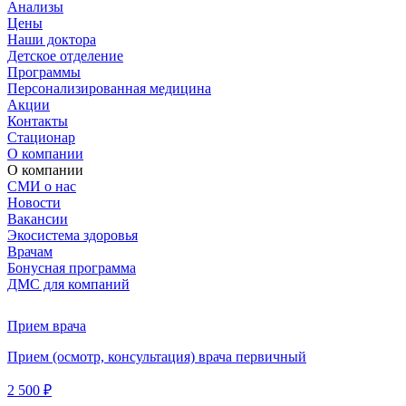
Анализы
Цены
Наши доктора
Детское отделение
Программы
Персонализированная медицина
Акции
Контакты
Стационар
О компании
О компании
СМИ о нас
Новости
Вакансии
Экосистема здоровья
Врачам
Бонусная программа
ДМС для компаний
Прием врача
Прием (осмотр, консультация) врача первичный
2 500 ₽