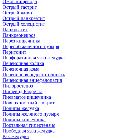
Ожог пищевода
Острый гастрит
Острый живот
Острый панкреатит
Острый холецистит
Панкреатит
Панкреонекроз
Парез кишечника
Перегиб желчного пузыря
Перитонит
Перфоративная язва желудка
Печеночная колика
Печеночная кома
Печеночная недостаточность
Печеночная энцефалопатия
Пилоростеноз
Пищевод Барретта
Пневматоз кишечника
Поверхностный гастрит
Полипы желудка
Полипы желчного пузыря
Полипы кишечника
Портальная гипертензия
Прободная язва желудка
Рак желудка