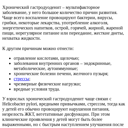
Хронический гастродуоденит – мультифакторное
заболевание, у него большое количество причин развития.
Чаще всего воспаление провоцируют бактерии, вирусы,
грибки, некоторые лекарства, употребление алкоголя,
энергетических напитков, острой, горячей, жирной, жареной
пищи, нерегулярное питание или переедание, жесткие диеты,
нехватка жидкости.
К другим причинам можно отнести:
отравление кислотами, щелочью;
заболевания внутренних органов – эндокринные,
метаболические, аутоиммунные;
хронические болезни печени, желчного пузыря;
стрессы
;
чрезмерные физические нагрузки;
вредные условия труда.
У взрослых хронический гастродуоденит чаще связан с
Helicobacter pylori, вредными привычками, стрессом, тогда как
у детей его обычно провоцируют нарушения питания,
незрелость ЖКТ, вегетативные дисфункции. При этом
клинические проявления у детей могут быть более
выраженными, но с быстрым наступлением улучшения после