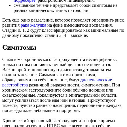
подреберье
, расстройством пищеварения;
смешанное течение представляет собой симптомы из
разных клинических типов патологии.
Есть еще одно разделение, которое позволяет определить риск
развития
рака желудка
на фоне имеющегося воспаления.
Стадии 0, 1, 2 будут классифицироваться как минимальные по
данному показателю, стадии 3, 4 – высокие.
Симптомы
Симптомы хронического гастродуоденита неспецифичны,
только по ним поставить точный диагноз не получится.
Важно пройти полноценную диагностику, только затем
начинать лечение. Самыми яркими признаками,
обращающими на себя внимание, будут
диспепсические
расстройства
различной выраженности, симптоматики. При
хроническом гастродуодените боли обычно ноющие или
схваткообразные, локализуются в эпигастральной области,
могут усиливаться после еды или натощак. Присутствуют
тяжесть, чувство раннего насыщения, переполнение желудка
после еды даже небольшими порциями.
Хронический эрозивный гастродуоденит на фоне приема
препаратов из группы НПВС чаще всего никак себя не