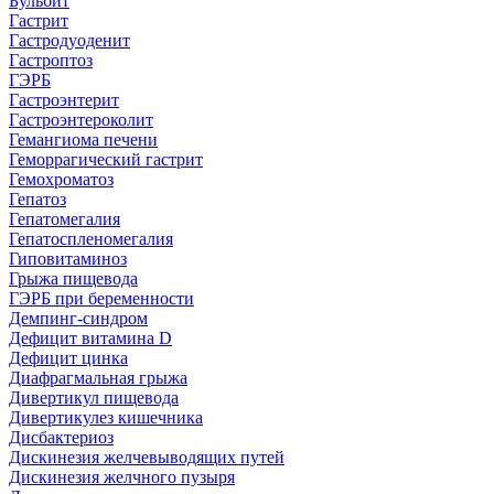
Бульбит
Гастрит
Гастродуоденит
Гастроптоз
ГЭРБ
Гастроэнтерит
Гастроэнтероколит
Гемангиома печени
Геморрагический гастрит
Гемохроматоз
Гепатоз
Гепатомегалия
Гепатоспленомегалия
Гиповитаминоз
Грыжа пищевода
ГЭРБ при беременности
Демпинг-синдром
Дефицит витамина D
Дефицит цинка
Диафрагмальная грыжа
Дивертикул пищевода
Дивертикулез кишечника
Дисбактериоз
Дискинезия желчевыводящих путей
Дискинезия желчного пузыря