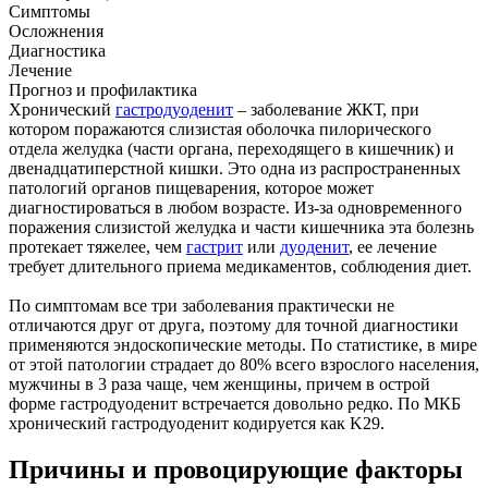
Симптомы
Осложнения
Диагностика
Лечение
Прогноз и профилактика
Хронический
гастродуоденит
– заболевание ЖКТ, при
котором поражаются слизистая оболочка пилорического
отдела желудка (части органа, переходящего в кишечник) и
двенадцатиперстной кишки. Это одна из распространенных
патологий органов пищеварения, которое может
диагностироваться в любом возрасте. Из-за одновременного
поражения слизистой желудка и части кишечника эта болезнь
протекает тяжелее, чем
гастрит
или
дуоденит
, ее лечение
требует длительного приема медикаментов, соблюдения диет.
По симптомам все три заболевания практически не
отличаются друг от друга, поэтому для точной диагностики
применяются эндоскопические методы. По статистике, в мире
от этой патологии страдает до 80% всего взрослого населения,
мужчины в 3 раза чаще, чем женщины, причем в острой
форме гастродуоденит встречается довольно редко. По МКБ
хронический гастродуоденит кодируется как K29.
Причины и провоцирующие факторы