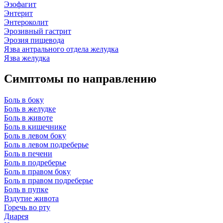
Эзофагит
Энтерит
Энтероколит
Эрозивный гастрит
Эрозия пищевода
Язва антрального отдела желудка
Язва желудка
Симптомы по направлению
Боль в боку
Боль в желудке
Боль в животе
Боль в кишечнике
Боль в левом боку
Боль в левом подреберье
Боль в печени
Боль в подреберье
Боль в правом боку
Боль в правом подреберье
Боль в пупке
Вздутие живота
Горечь во рту
Диарея