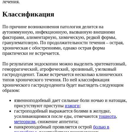
лечения.
Классификация
По причине возникновения патология делится на
аутоиммунную, инфекционную, вызванную внешними
факторами, алиментарную, химическую, редкой формы,
гранулематозную. По продолжительности течения – острая,
хроническая с обострениями, однако острая форма
практически не встречается.
По результатам эндоскопии можно выделить эритематозный,
геморрагический, атрофический, эрозивный, узелковый
гастродуоденит. Также встречается несколько клинических
типов хронического течения. По ней классификация
хронического гастродуоденита будет выглядеть следующим
образом:
язвенноподобный дает сильные боли ночью и натощак,
присутствуют приступы
изжоги
;
гастроподобный выражается болями в желудке,
усиливающимися после еды, отмечаются
тошнота
,
метеоризм
, снижение аппетита;
панкреоподобный проявляется острой
болью в