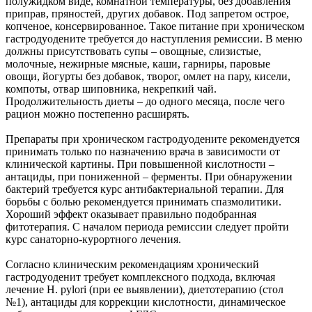
полужидком виде, комнатной температуры, без добавления
приправ, пряностей, других добавок. Под запретом острое,
копченое, консервированное. Такое питание при хроническом
гастродуодените требуется до наступления ремиссии. В меню
должны присутствовать супы – овощные, слизистые,
молочные, нежирные мясные, каши, гарниры, паровые
овощи, йогурты без добавок, творог, омлет на пару, кисели,
компоты, отвар шиповника, некрепкий чай.
Продолжительность диеты – до одного месяца, после чего
рацион можно постепенно расширять.
Препараты при хроническом гастродуодените рекомендуется
принимать только по назначению врача в зависимости от
клинической картины. При повышенной кислотности –
антациды, при пониженной – ферменты. При обнаружении
бактерий требуется курс антибактериальной терапии. Для
борьбы с болью рекомендуется принимать спазмолитики.
Хороший эффект оказывает правильно подобранная
фитотерапия. С началом периода ремиссии следует пройти
курс санаторно-курортного лечения.
Согласно клиническим рекомендациям хронический
гастродуоденит требует комплексного подхода, включая
лечение H. pylori (при ее выявлении), диетотерапию (стол
№1), антациды для коррекции кислотности, динамическое