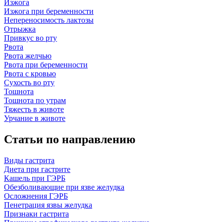
Изжога
Изжога при беременности
Непереносимость лактозы
Отрыжка
Привкус во рту
Рвота
Рвота желчью
Рвота при беременности
Рвота с кровью
Сухость во рту
Тошнота
Тошнота по утрам
Тяжесть в животе
Урчание в животе
Статьи по направлению
Виды гастрита
Диета при гастрите
Кашель при ГЭРБ
Обезболивающие при язве желудка
Осложнения ГЭРБ
Пенетрация язвы желудка
Признаки гастрита