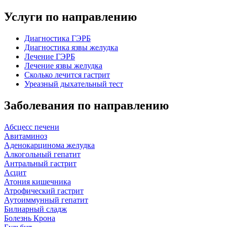
Услуги по направлению
Диагностика ГЭРБ
Диагностика язвы желудка
Лечение ГЭРБ
Лечение язвы желудка
Сколько лечится гастрит
Уреазный дыхательный тест
Заболевания по направлению
Абсцесс печени
Авитаминоз
Аденокарцинома желудка
Алкогольный гепатит
Антральный гастрит
Асцит
Атония кишечника
Атрофический гастрит
Аутоиммунный гепатит
Билиарный сладж
Болезнь Крона